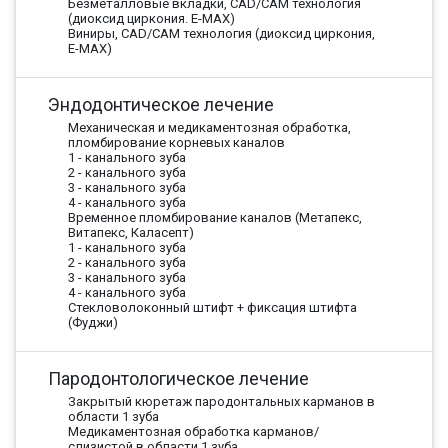
Безметалловые вкладки, CAD/CAM технология
(диоксид циркония. E-MAX)
Виниры, CAD/CAM технология (диоксид циркония,
E-MAX)
Эндодонтическое лечение
Механическая и медикаментозная обработка,
пломбирование корневых каналов
1 - канального зуба
2 - канального зуба
3 - канального зуба
4 - канального зуба
Временное пломбирование каналов (Метапекс,
Витапекс, Каласепт)
1 - канального зуба
2 - канального зуба
3 - канального зуба
4 - канального зуба
Стекловолоконный штифт + фиксация штифта
(Фуджи)
Пародонтологическое лечение
Закрытый кюретаж пародонтальных карманов в
области 1 зуба
Медикаментозная обработка карманов/
слизистой в области 1 зуба