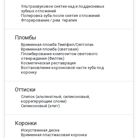
Ультразвуковое снятие над и поддесневых
зубных отложений
Полировка зуба после снятия отложений
Фторирование / рем. терапия
Пломбы
Временная пломба Темпфил/Септопак
Временная пломба (световая)
Пломбирование композитом светового
отверждения (Филтек)
Косметическая реставрация
Востановление коронковой части зуба под
коронку
Оттиски
Слепок (альгинатный, силиконовый,
коррегирующим слоем)
Силиконовый (элит)
Коронки
Искуственная десна
Временная пластмасовая коронка