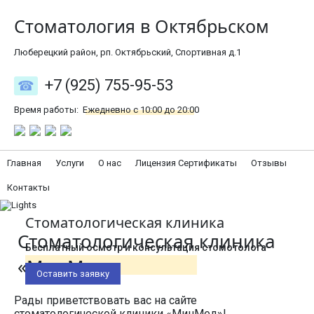
Стоматология в Октябрьском
Люберецкий район, рп. Октябрьский, Спортивная д.1
+7 (925) 755-95-53
Время работы:
Ежедневно с 10:00 до 20:00
Главная
Услуги
О нас
Лицензия Сертификаты
Отзывы
Контакты
Стоматологическая клиника
Стоматологическая клиника
Бесплатный осмотр и консультация стомотолога
«МинМед»
Оставить заявку
Рады приветствовать вас на сайте
стоматологической клиники «МинМед»!