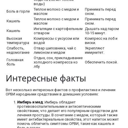
воды)
Теплое молоко с медом и
Принимать перед
Боль в горле
маслом
сном.
Теплое молоко с медом и
Принимать перед
Кашель
маслом
сном.
Ингаляции с картофельным
Дышать над паром
Кашель
отваром
10-15 минут.
Высокая
Компрессы с уксусом или
Компресс на лоб и
температура
водой
виски.
Слабость,
Отвар шиповника, чай с
Укрепляют
недомогание
лимоном и медом
иммунитет.
Отдых, сон, прикладывание
Головная
холодного компресса ко
Обеспечить покой.
боль
лбу
Интересные факты
Вот несколько интересных фактов о профилактике и лечении
ОРВИ народными средствами в домашних условиях:
Имбирь и мед
: Имбирь обладает
противовоспалительными и антисептическими
свойствами, что делает его популярным средством для
лечения простуды. В сочетании с медом, который также
имеет антибактериальные свойства, этот напиток может
помочь облегчить симптомы ОРВИ, такие как кашель и
боль в горле.