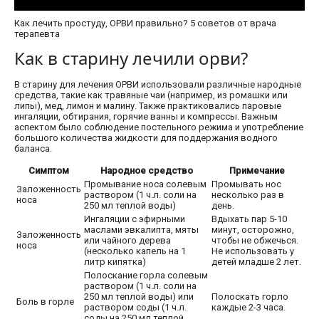
Как лечить простуду, ОРВИ правильно? 5 советов от врача
терапевта
Как в старину лечили орви?
В старину для лечения ОРВИ использовали различные народные
средства, такие как травяные чаи (например, из ромашки или
липы), мед, лимон и малину. Также практиковались паровые
ингаляции, обтирания, горячие ванны и компрессы. Важным
аспектом было соблюдение постельного режима и употребление
большого количества жидкости для поддержания водного
баланса.
Симптом
Народное средство
Примечание
Промывание носа солевым
Промывать нос
Заложенность
раствором (1 ч.л. соли на
несколько раз в
носа
250 мл теплой воды)
день.
Ингаляции с эфирными
Вдыхать пар 5-10
маслами эвкалипта, мяты
минут, осторожно,
Заложенность
или чайного дерева
чтобы не обжечься.
носа
(несколько капель на 1
Не использовать у
литр кипятка)
детей младше 2 лет.
Полоскание горла солевым
раствором (1 ч.л. соли на
250 мл теплой воды) или
Полоскать горло
Боль в горле
раствором соды (1 ч.л.
каждые 2-3 часа.
соды на 250 мл теплой