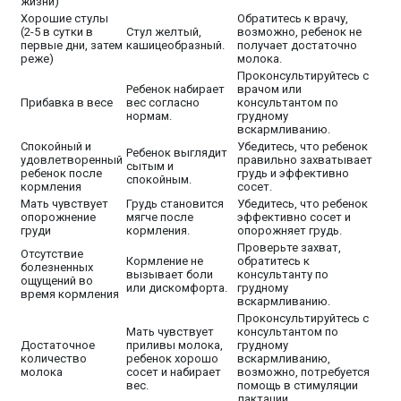
жизни)
Хорошие стулы
Обратитесь к врачу,
(2-5 в сутки в
Стул желтый,
возможно, ребенок не
первые дни, затем
кашицеобразный.
получает достаточно
реже)
молока.
Проконсультируйтесь с
Ребенок набирает
врачом или
Прибавка в весе
вес согласно
консультантом по
нормам.
грудному
вскармливанию.
Спокойный и
Убедитесь, что ребенок
Ребенок выглядит
удовлетворенный
правильно захватывает
сытым и
ребенок после
грудь и эффективно
спокойным.
кормления
сосет.
Мать чувствует
Грудь становится
Убедитесь, что ребенок
опорожнение
мягче после
эффективно сосет и
груди
кормления.
опорожняет грудь.
Проверьте захват,
Отсутствие
Кормление не
обратитесь к
болезненных
вызывает боли
консультанту по
ощущений во
или дискомфорта.
грудному
время кормления
вскармливанию.
Проконсультируйтесь с
Мать чувствует
консультантом по
Достаточное
приливы молока,
грудному
количество
ребенок хорошо
вскармливанию,
молока
сосет и набирает
возможно, потребуется
вес.
помощь в стимуляции
лактации.