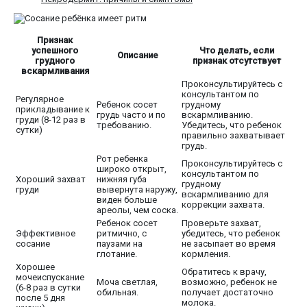
Признак
успешного
Что делать, если
Описание
грудного
признак отсутствует
вскармливания
Проконсультируйтесь с
консультантом по
Регулярное
Ребенок сосет
грудному
прикладывание к
грудь часто и по
вскармливанию.
груди (8-12 раз в
требованию.
Убедитесь, что ребенок
сутки)
правильно захватывает
грудь.
Рот ребенка
Проконсультируйтесь с
широко открыт,
консультантом по
Хороший захват
нижняя губа
грудному
груди
вывернута наружу,
вскармливанию для
виден больше
коррекции захвата.
ареолы, чем соска.
Ребенок сосет
Проверьте захват,
Эффективное
ритмично, с
убедитесь, что ребенок
сосание
паузами на
не засыпает во время
глотание.
кормления.
Хорошее
Обратитесь к врачу,
мочеиспускание
Моча светлая,
возможно, ребенок не
(6-8 раз в сутки
обильная.
получает достаточно
после 5 дня
молока.