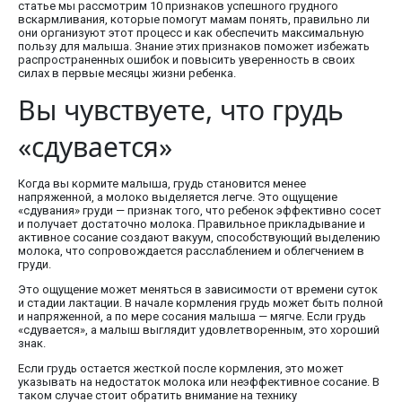
статье мы рассмотрим 10 признаков успешного грудного
вскармливания, которые помогут мамам понять, правильно ли
они организуют этот процесс и как обеспечить максимальную
пользу для малыша. Знание этих признаков поможет избежать
распространенных ошибок и повысить уверенность в своих
силах в первые месяцы жизни ребенка.
Вы чувствуете, что грудь
«сдувается»
Когда вы кормите малыша, грудь становится менее
напряженной, а молоко выделяется легче. Это ощущение
«сдувания» груди — признак того, что ребенок эффективно сосет
и получает достаточно молока. Правильное прикладывание и
активное сосание создают вакуум, способствующий выделению
молока, что сопровождается расслаблением и облегчением в
груди.
Это ощущение может меняться в зависимости от времени суток
и стадии лактации. В начале кормления грудь может быть полной
и напряженной, а по мере сосания малыша — мягче. Если грудь
«сдувается», а малыш выглядит удовлетворенным, это хороший
знак.
Если грудь остается жесткой после кормления, это может
указывать на недостаток молока или неэффективное сосание. В
таком случае стоит обратить внимание на технику