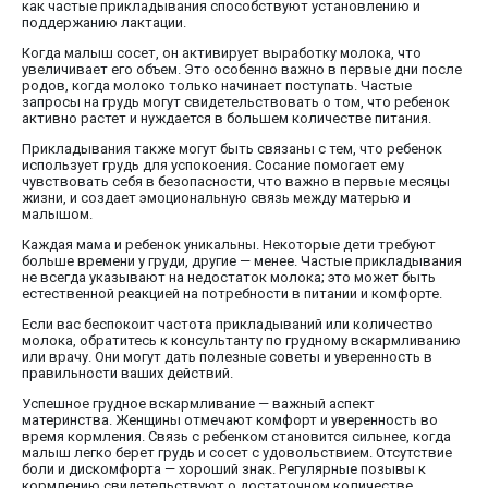
как частые прикладывания способствуют установлению и
поддержанию лактации.
Когда малыш сосет, он активирует выработку молока, что
увеличивает его объем. Это особенно важно в первые дни после
родов, когда молоко только начинает поступать. Частые
запросы на грудь могут свидетельствовать о том, что ребенок
активно растет и нуждается в большем количестве питания.
Прикладывания также могут быть связаны с тем, что ребенок
использует грудь для успокоения. Сосание помогает ему
чувствовать себя в безопасности, что важно в первые месяцы
жизни, и создает эмоциональную связь между матерью и
малышом.
Каждая мама и ребенок уникальны. Некоторые дети требуют
больше времени у груди, другие — менее. Частые прикладывания
не всегда указывают на недостаток молока; это может быть
естественной реакцией на потребности в питании и комфорте.
Если вас беспокоит частота прикладываний или количество
молока, обратитесь к консультанту по грудному вскармливанию
или врачу. Они могут дать полезные советы и уверенность в
правильности ваших действий.
Успешное грудное вскармливание — важный аспект
материнства. Женщины отмечают комфорт и уверенность во
время кормления. Связь с ребенком становится сильнее, когда
малыш легко берет грудь и сосет с удовольствием. Отсутствие
боли и дискомфорта — хороший знак. Регулярные позывы к
кормлению свидетельствуют о достаточном количестве