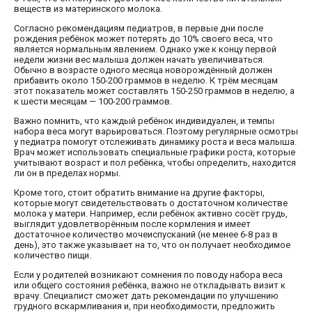
веществ из материнского молока.
Согласно рекомендациям педиатров, в первые дни после
рождения ребёнок может потерять до 10% своего веса, что
является нормальным явлением. Однако уже к концу первой
недели жизни вес малыша должен начать увеличиваться.
Обычно в возрасте одного месяца новорождённый должен
прибавить около 150-200 граммов в неделю. К трём месяцам
этот показатель может составлять 150-250 граммов в неделю, а
к шести месяцам — 100-200 граммов.
Важно помнить, что каждый ребёнок индивидуален, и темпы
набора веса могут варьироваться. Поэтому регулярные осмотры
у педиатра помогут отслеживать динамику роста и веса малыша.
Врач может использовать специальные графики роста, которые
учитывают возраст и пол ребёнка, чтобы определить, находится
ли он в пределах нормы.
Кроме того, стоит обратить внимание на другие факторы,
которые могут свидетельствовать о достаточном количестве
молока у матери. Например, если ребёнок активно сосёт грудь,
выглядит удовлетворённым после кормления и имеет
достаточное количество мочеиспусканий (не менее 6-8 раз в
день), это также указывает на то, что он получает необходимое
количество пищи.
Если у родителей возникают сомнения по поводу набора веса
или общего состояния ребёнка, важно не откладывать визит к
врачу. Специалист сможет дать рекомендации по улучшению
грудного вскармливания и, при необходимости, предложить