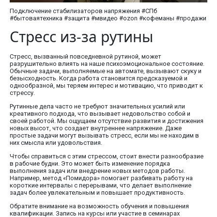
Подключение стабилизаторов напряжения #СПб
#бытоваятехника #защита #мвидео #ozon #кофеманы #продажи
Стресс из-за рутины
Стресс, вызванный повседневной рутиной, может
разрушительно влиять на наше психоэмоциональное состояние.
Обычные задачи, выполняемые на автомате, вызывают скуку и
безысходность. Когда работа становится предсказуемой и
однообразной, мы теряем интерес и мотивацию, что приводит к
стрессу.
Рутинные дела часто не требуют значительных усилий или
креативного подхода, что вызывает недовольство собой и
своей работой. Мы ощущаем отсутствие развития и достижения
новых высот, что создает внутреннее напряжение. Даже
простые задачи могут вызывать стресс, если мы не находим в
них смысла или удовольствия.
Чтобы справиться с этим стрессом, стоит внести разнообразие
в рабочие будни. Это может быть изменение порядка
выполнения задач или внедрение новых методов работы.
Например, метод «Помидора» помогает разбивать работу на
короткие интервалы с перерывами, что делает выполнение
задач более увлекательным и повышает продуктивность.
Обратите внимание на возможность обучения и повышения
квалификации. Запись на курсы или участие в семинарах