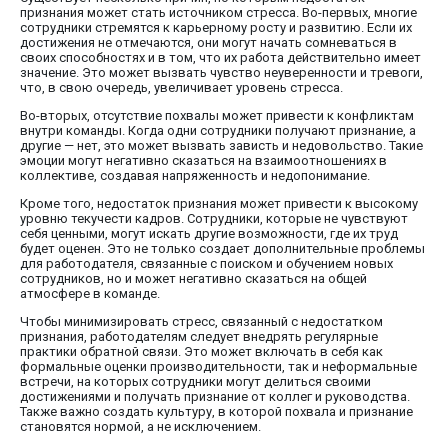
признания может стать источником стресса. Во-первых, многие
сотрудники стремятся к карьерному росту и развитию. Если их
достижения не отмечаются, они могут начать сомневаться в
своих способностях и в том, что их работа действительно имеет
значение. Это может вызвать чувство неуверенности и тревоги,
что, в свою очередь, увеличивает уровень стресса.
Во-вторых, отсутствие похвалы может привести к конфликтам
внутри команды. Когда одни сотрудники получают признание, а
другие — нет, это может вызвать зависть и недовольство. Такие
эмоции могут негативно сказаться на взаимоотношениях в
коллективе, создавая напряженность и недопонимание.
Кроме того, недостаток признания может привести к высокому
уровню текучести кадров. Сотрудники, которые не чувствуют
себя ценными, могут искать другие возможности, где их труд
будет оценен. Это не только создает дополнительные проблемы
для работодателя, связанные с поиском и обучением новых
сотрудников, но и может негативно сказаться на общей
атмосфере в команде.
Чтобы минимизировать стресс, связанный с недостатком
признания, работодателям следует внедрять регулярные
практики обратной связи. Это может включать в себя как
формальные оценки производительности, так и неформальные
встречи, на которых сотрудники могут делиться своими
достижениями и получать признание от коллег и руководства.
Также важно создать культуру, в которой похвала и признание
становятся нормой, а не исключением.