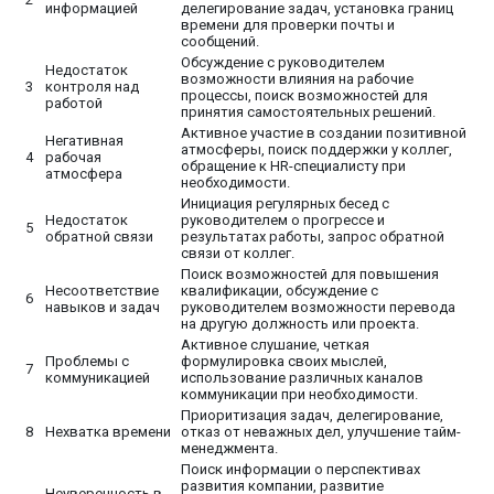
информацией
делегирование задач, установка границ
времени для проверки почты и
сообщений.
Обсуждение с руководителем
Недостаток
возможности влияния на рабочие
3
контроля над
процессы, поиск возможностей для
работой
принятия самостоятельных решений.
Активное участие в создании позитивной
Негативная
атмосферы, поиск поддержки у коллег,
4
рабочая
обращение к HR-специалисту при
атмосфера
необходимости.
Инициация регулярных бесед с
Недостаток
руководителем о прогрессе и
5
обратной связи
результатах работы, запрос обратной
связи от коллег.
Поиск возможностей для повышения
Несоответствие
квалификации, обсуждение с
6
навыков и задач
руководителем возможности перевода
на другую должность или проекта.
Активное слушание, четкая
Проблемы с
формулировка своих мыслей,
7
коммуникацией
использование различных каналов
коммуникации при необходимости.
Приоритизация задач, делегирование,
8
Нехватка времени
отказ от неважных дел, улучшение тайм-
менеджмента.
Поиск информации о перспективах
развития компании, развитие
Неуверенность в