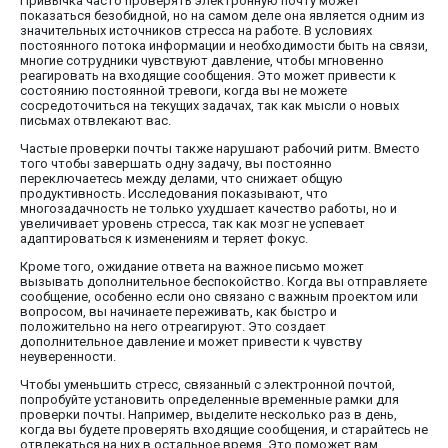
Привычка часто проверять электронную почту может
показаться безобидной, но на самом деле она является одним из
значительных источников стресса на работе. В условиях
постоянного потока информации и необходимости быть на связи,
многие сотрудники чувствуют давление, чтобы мгновенно
реагировать на входящие сообщения. Это может привести к
состоянию постоянной тревоги, когда вы не можете
сосредоточиться на текущих задачах, так как мысли о новых
письмах отвлекают вас.
Частые проверки почты также нарушают рабочий ритм. Вместо
того чтобы завершать одну задачу, вы постоянно
переключаетесь между делами, что снижает общую
продуктивность. Исследования показывают, что
многозадачность не только ухудшает качество работы, но и
увеличивает уровень стресса, так как мозг не успевает
адаптироваться к изменениям и теряет фокус.
Кроме того, ожидание ответа на важное письмо может
вызывать дополнительное беспокойство. Когда вы отправляете
сообщение, особенно если оно связано с важным проектом или
вопросом, вы начинаете переживать, как быстро и
положительно на него отреагируют. Это создает
дополнительное давление и может привести к чувству
неуверенности.
Чтобы уменьшить стресс, связанный с электронной почтой,
попробуйте установить определенные временные рамки для
проверки почты. Например, выделите несколько раз в день,
когда вы будете проверять входящие сообщения, и старайтесь не
отвлекаться на них в остальное время. Это поможет вам