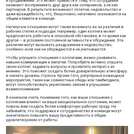
и продвижение. Это может привести к тому, что сотрудники
начинают воспринимать друг друга как соперников, а не как
партнеров. В результате возникают сплетни, недовольство и
даже враждебность, что, безусловно, негативно сказывается на
общем климате в команде.
Натянутые отношения могут также возникать из-за различий в
рабочих стилях и подходах. Например, один коллега может
предпочитать работать в спокойной обстановке, в то время как
другой — в условиях постоянной активности и обсуждений. Эти
различия могут вызывать раздражение и недовольство,
особенно если они не обсуждаются и не учитываются.
Чтобы улучшить отношения с коллегами, важно развивать
навыки коммуникации и эмпатии. Попробуйте активно слушать
своих коллег, задавать вопросы и проявлять интерес к их
мнению. Это поможет создать более доверительную атмосферу
и снизить уровень стресса. Кроме того, регулярные командные
мероприятия, такие как совместные обеды или тимбилдинги,
могут способствовать укреплению связей и улучшению
взаимопонимания.
В конечном счете, понимание того, как ваши отношения с
коллегами влияют на ваше эмоциональное состояние, может
помочь вам создать более комфортную рабочую среду. Не
забывайте, что поддержка и сотрудничество в команде могут
значительно повысить вашу продуктивность и общее
удовлетворение от работы.