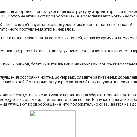
жны для здоровья ногтей, укрепляя их структуру и предотвращая ломкос
C и E, которые улучшают кровообращение и обеспечивают ногти необ
ей. Цинк способствует клеточному делению и восстановлению тканей, 
таточного поступления этих минералов.
егативно сказаться на состоянии ногтей, делая их сухими и ломкими. 
омплексов, разработанных для улучшения состояния ногтей и волос. П
авильный рацион, богатый витаминами и минералами, поможет восстанов
учшения состояния ногтей. Во-первых, следите за питанием: добавление
плению ногтей. Во-вторых, регулярно увлажняйте кутикулу и ногтевую п
моющие средства, и используйте перчатки при уборке. Правильное подс
между маникюрами для восстановления ногтей. В случае серьезных про
нения улучшают кровообращение, что положительно сказывается на здо