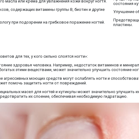
о масла или крема для увлажнения кожи вокруг ногтя.
состояния ку
сов, содержащих витамины группы В, биотин и другие
Улучшение об
Предотвраще
логу при подозрении на грибковое поражение ногтей.
пластины.
ветов для тех, у кого сильно слоятся ногти»:
тояние здоровья человека. Например, недостаток витаминов и минерало
 богатых этими веществами, может значительно улучшить состояние ног
ие агрессивных моющих средств могут ослаблять ногти и способствова
жет помочь защитить ногти от повреждений.
пециальных масел для ногтей и кутикулы может значительно улучшить и
предотвратить их слоение, обеспечивая необходимую гидратацию.