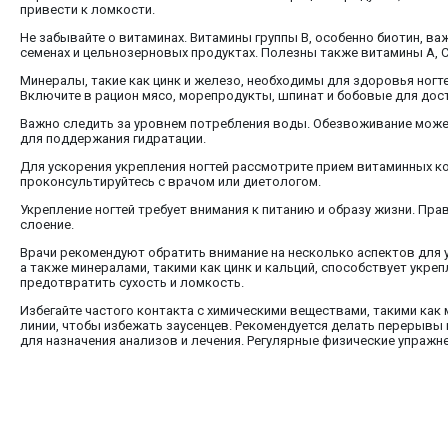
привести к ломкости.
Не забывайте о витаминах. Витамины группы B, особенно биотин, ва
семенах и цельнозерновых продуктах. Полезны также витамины A, 
Минералы, такие как цинк и железо, необходимы для здоровья ногт
Включите в рацион мясо, морепродукты, шпинат и бобовые для дос
Важно следить за уровнем потребления воды. Обезвоживание может н
для поддержания гидратации.
Для ускорения укрепления ногтей рассмотрите прием витаминных к
проконсультируйтесь с врачом или диетологом.
Укрепление ногтей требует внимания к питанию и образу жизни. Пр
слоение.
Врачи рекомендуют обратить внимание на несколько аспектов для ул
а также минералами, такими как цинк и кальций, способствует укре
предотвратить сухость и ломкость.
Избегайте частого контакта с химическими веществами, такими как 
линии, чтобы избежать заусенцев. Рекомендуется делать перерывы 
для назначения анализов и лечения. Регулярные физические упраж