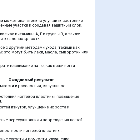
ом может значительно улучшить состояние
енные участки и создавая защитный слой.
е как витамины A, E и группы B, а также
и в салонах красоты.
е с другими методами ухода, такими как
 это могут быть лаки, масла, сыворотки или
ратите внимание на то, как ваши ногти
Ожидаемый результат
мкости и расслоения, визуальное
остояния ногтевой пластины, повышение
.
огтей изнутри, улучшение их роста и
ние пересушивания и повреждения ногтей.
елостности ногтевой пластины.
ние сухости и ломкости, улучшение