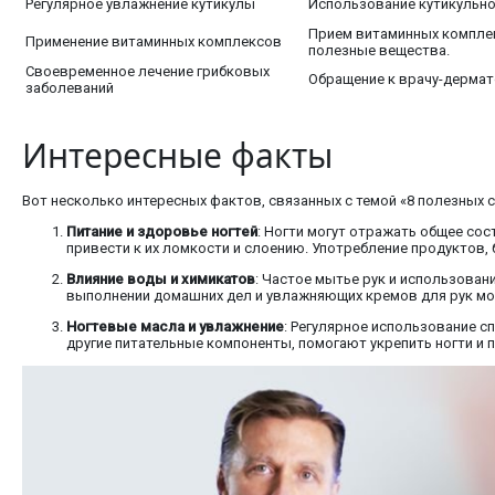
Регулярное увлажнение кутикулы
Использование кутикульног
Прием витаминных комплек
Применение витаминных комплексов
полезные вещества.
Своевременное лечение грибковых
Обращение к врачу-дермато
заболеваний
Интересные факты
Вот несколько интересных фактов, связанных с темой «8 полезных со
Питание и здоровье ногтей
: Ногти могут отражать общее сос
привести к их ломкости и слоению. Употребление продуктов,
Влияние воды и химикатов
: Частое мытье рук и использован
выполнении домашних дел и увлажняющих кремов для рук мо
Ногтевые масла и увлажнение
: Регулярное использование с
другие питательные компоненты, помогают укрепить ногти и 