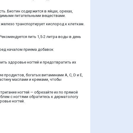
ть. Биотин содержится в яйцах, орехах,
ходимыми питательными веществами.
а железо транспортирует кислород к клеткам.
Рекомендуется пить 1,5-2 литра воды в день
еред началом приема добавок
ить здоровье ногтей и предотвратить их
 продуктов, богатых витаминами A, C, D и E,
ластину маслами и кремами, чтобы
тригание ногтей — обрезайте их по прямой
блем с ногтями обратитесь к дерматологу
ровье ногтей.