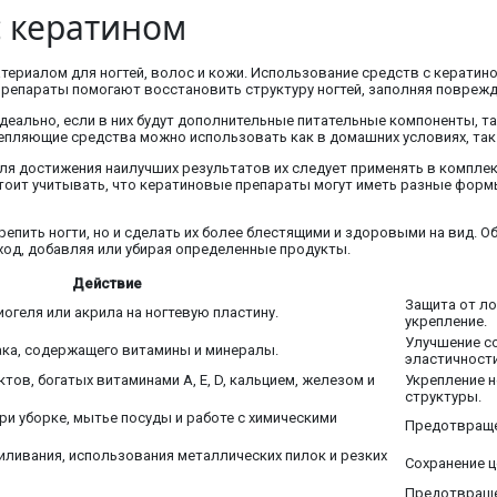
с кератином
териалом для ногтей, волос и кожи. Использование средств с кератин
препараты помогают восстановить структуру ногтей, заполняя поврежд
еально, если в них будут дополнительные питательные компоненты, таки
епляющие средства можно использовать как в домашних условиях, так 
ля достижения наилучших результатов их следует применять в комплекс
оит учитывать, что кератиновые препараты могут иметь разные формы:
пить ногти, но и сделать их более блестящими и здоровыми на вид. Об
уход, добавляя или убирая определенные продукты.
Действие
Защита от ло
огеля или акрила на ногтевую пластину.
укрепление.
Улучшение с
ака, содержащего витамины и минералы.
эластичности
тов, богатых витаминами А, Е, D, кальцием, железом и
Укрепление н
структуры.
и уборке, мытье посуды и работе с химическими
Предотвраще
иливания, использования металлических пилок и резких
Сохранение ц
Предотвраще