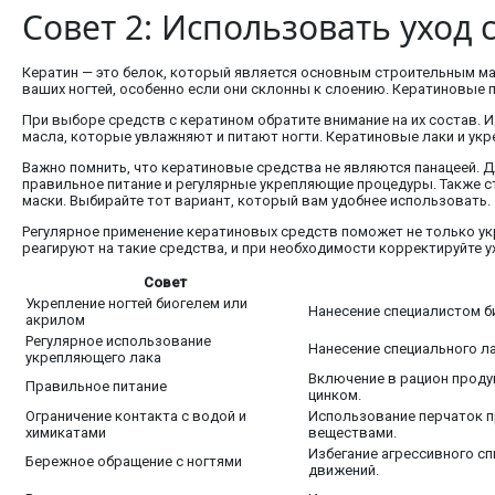
Совет 2: Использовать уход 
Кератин — это белок, который является основным строительным ма
ваших ногтей, особенно если они склонны к слоению. Кератиновые 
При выборе средств с кератином обратите внимание на их состав. Ид
масла, которые увлажняют и питают ногти. Кератиновые лаки и укр
Важно помнить, что кератиновые средства не являются панацеей. Д
правильное питание и регулярные укрепляющие процедуры. Также ст
маски. Выбирайте тот вариант, который вам удобнее использовать.
Регулярное применение кератиновых средств поможет не только укре
реагируют на такие средства, и при необходимости корректируйте 
Совет
Укрепление ногтей биогелем или
Нанесение специалистом би
акрилом
Регулярное использование
Нанесение специального л
укрепляющего лака
Включение в рацион продук
Правильное питание
цинком.
Ограничение контакта с водой и
Использование перчаток пр
химикатами
веществами.
Избегание агрессивного сп
Бережное обращение с ногтями
движений.