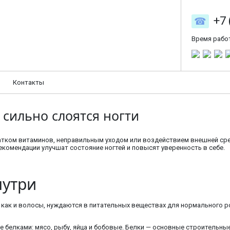
+7 
Время рабо
Контакты
о сильно слоятся ногти
атком витаминов, неправильным уходом или воздействием внешней сре
екомендации улучшат состояние ногтей и повысят уверенность в себе.
нутри
 как и волосы, нуждаются в питательных веществах для нормального ро
е белками: мясо, рыбу, яйца и бобовые. Белки — основные строительны