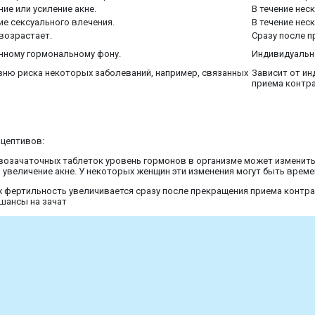
ие или усиление акне.
В течение нес
е сексуального влечения.
В течение нес
возрастает.
Сразу после 
нному гормональному фону.
Индивидуальн
ню риска некоторых заболеваний, например, связанных
Зависит от и
приема контр
ацептивов:
возачаточных таблеток уровень гормонов в организме может изменить
 увеличение акне. У некоторых женщин эти изменения могут быть време
х фертильность увеличивается сразу после прекращения приема контра
шансы на зачат