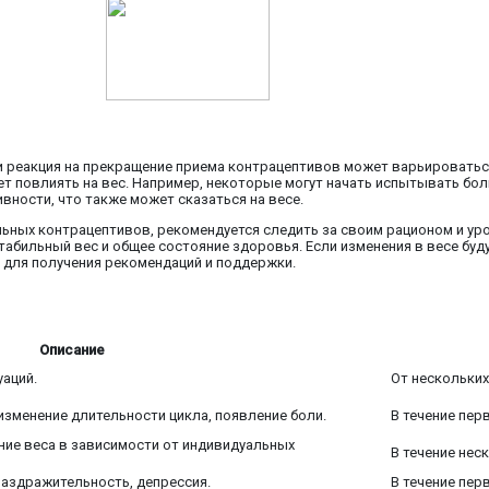
 и реакция на прекращение приема контрацептивов может варьироватьс
ет повлиять на вес. Например, некоторые могут начать испытывать бол
вности, что также может сказаться на весе.
льных контрацептивов, рекомендуется следить за своим рационом и у
табильный вес и общее состояние здоровья. Если изменения в весе бу
у для получения рекомендаций и поддержки.
Описание
аций.
От нескольких
изменение длительности цикла, появление боли.
В течение пер
ие веса в зависимости от индивидуальных
В течение нес
аздражительность, депрессия.
В течение пер