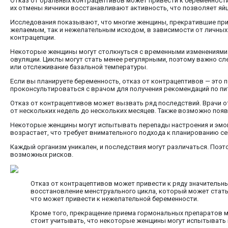
Отказ от оральных контрацептивов может привести к беременности
их отмены яичники восстанавливают активность, что позволяет яй
Исследования показывают, что многие женщины, прекратившие прие
желаемым, так и нежелательным исходом, в зависимости от личных
контрацепции.
Некоторые женщины могут столкнуться с временными изменениями 
овуляции. Циклы могут стать менее регулярными, поэтому важно с
или отслеживание базальной температуры.
Если вы планируете беременность, отказ от контрацептивов — это 
проконсультироваться с врачом для получения рекомендаций по пи
Отказ от контрацептивов может вызвать ряд последствий. Врачи о
от нескольких недель до нескольких месяцев. Также возможно появ
Некоторые женщины могут испытывать перепады настроения и эмоц
возрастает, что требует внимательного подхода к планированию се
Каждый организм уникален, и последствия могут различаться. Поэ
возможных рисков.
Отказ от контрацептивов может привести к ряду значительн
восстановление менструального цикла, который может стать
что может привести к нежелательной беременности.
Кроме того, прекращение приема гормональных препаратов мо
стоит учитывать, что некоторые женщины могут испытывать 