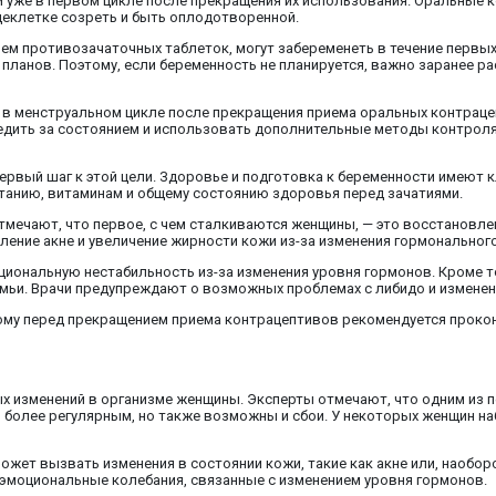
 уже в первом цикле после прекращения их использования. Оральные 
цеклетке созреть и быть оплодотворенной.
м противозачаточных таблеток, могут забеременеть в течение первых 
 планов. Поэтому, если беременность не планируется, важно заранее 
в менструальном цикле после прекращения приема оральных контраце
ледить за состоянием и использовать дополнительные методы контроля
первый шаг к этой цели. Здоровье и подготовка к беременности имеют 
танию, витаминам и общему состоянию здоровья перед зачатиями.
тмечают, что первое, с чем сталкиваются женщины, — это восстановле
ление акне и увеличение жирности кожи из-за изменения гормонального
иональную нестабильность из-за изменения уровня гормонов. Кроме т
мьи. Врачи предупреждают о возможных проблемах с либидо и изменени
тому перед прекращением приема контрацептивов рекомендуется проко
ых изменений в организме женщины. Эксперты отмечают, что одним из 
 более регулярным, но также возможны и сбои. У некоторых женщин н
жет вызвать изменения в состоянии кожи, такие как акне или, наоборо
эмоциональные колебания, связанные с изменением уровня гормонов.