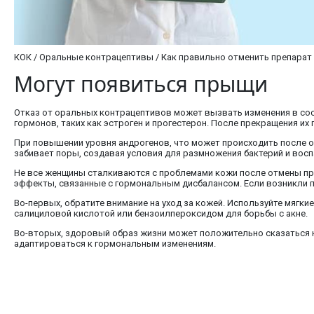
КОК / Оральные контрацептивы / Как правильно отменить препарат /
Могут появиться прыщи
Отказ от оральных контрацептивов может вызвать изменения в сост
гормонов, таких как эстроген и прогестерон. После прекращения их
При повышении уровня андрогенов, что может происходить после
забивает поры, создавая условия для размножения бактерий и воспал
Не все женщины сталкиваются с проблемами кожи после отмены пр
эффекты, связанные с гормональным дисбалансом. Если возникли п
Во-первых, обратите внимание на уход за кожей. Используйте мяг
салициловой кислотой или бензоилпероксидом для борьбы с акне.
Во-вторых, здоровый образ жизни может положительно сказаться н
адаптироваться к гормональным изменениям.