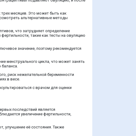
контрацептивы подавляют овуляцию, и после
трех месяцев. Это может быть как
рассмотреть альтернативные методы
птивов, что затрудняет определение
 фертильности, такие как тесты на овуляцию
ключевое значение, поэтому рекомендуется
ние менструального цикла, что может занять
 баланса.
ого, риск нежелательной беременности
ях в весе.
нсультироваться с врачом для оценки
первых последствий является
аблюдается увеличение фертильности,
т, улучшение её состояния. Также