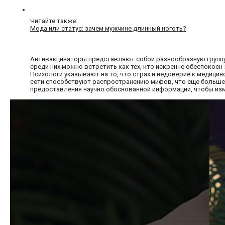
Читайте также:
Мода или статус: зачем мужчине длинный ноготь?
Антивакцинаторы представляют собой разнообразную группу
среди них можно встретить как тех, кто искренне обеспокоен
Психологи указывают на то, что страх и недоверие к медиц
сети способствуют распространению мифов, что еще больше у
предоставления научно обоснованной информации, чтобы изме