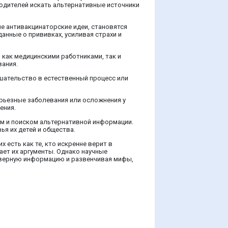
одителей искать альтернативные источники
е антивакцинаторские идеи, становятся
нные о прививках, усиливая страхи и
как медицинскими работниками, так и
вания.
шательство в естественный процесс или
рьезные заболевания или осложнения у
ения.
ем и поиском альтернативной информации.
я их детей и общества.
 есть как те, кто искренне верит в
ает их аргументы. Однако научные
оверную информацию и развенчивая мифы,