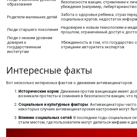
безопасности вакцин; стремление к ли
образования
убеждения (например, либертарианство
Забота о здоровье ребенка; страх пер
Родители маленьких детей
социальных кругов; недостаток информ
Недоверие к новым технологиям и меди
Люди старшего поколения
прошлом; ограниченный доступ к дост
Люди с низким уровнем
доверия к
Убежденность в том, что государство 
государственным
отрицание авторитета экспертов
институтам
Интересные факты
Вот несколько интересных фактов о движении антивакцинаторов:
Исторические корни
: Движение против вакцинации имеет дол
возникали протесты и сомнения в безопасности вакцин, что 
Социальные и культурные факторы
: Антивакцинаторы часто 
некоторых случаях антивакцинаторские настроения могут бы
Влияние социальных сетей
: В последние годы социальные се
стали местом, где пользователи могут делиться мифами и де