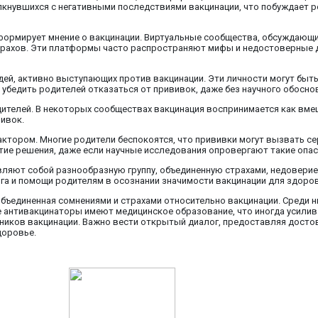
кнувшихся с негативными последствиями вакцинации, что побуждает р
формирует мнение о вакцинации. Виртуальные сообщества, обсуждающи
трахов. Эти платформы часто распространяют мифы и недостоверные да
, активно выступающих против вакцинации. Эти личности могут быть 
бедить родителей отказаться от прививок, даже без научного обосно
ителей. В некоторых сообществах вакцинация воспринимается как вме
вивок.
тором. Многие родители беспокоятся, что прививки могут вызвать се
тие решения, даже если научные исследования опровергают такие опас
вляют собой разнообразную группу, объединенную страхами, недовери
а и помощи родителям в осознании значимости вакцинации для здоровь
ъединенная сомнениями и страхами относительно вакцинации. Среди них
ие антивакцинаторы имеют медицинское образование, что иногда усилив
ников вакцинации. Важно вести открытый диалог, предоставляя дост
доровье.