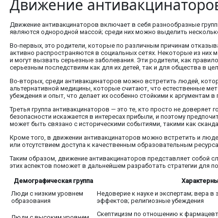
Движение антивакцинаторов:
Движение антивакцинаторов включает в себя разнообразные групп
являются однородной массой; среди них можно выделить несколько
Во-первых, это родители, которые по различным причинам отказыв
активно распространяются в социальных сетях. Некоторые из них 
и могут вызвать серьезные заболевания. Эти родители, как правило,
серьезным последствиям как для их детей, так и для общества в це
Во-вторых, среди антивакцинаторов можно встретить людей, кото
альтернативной медицины, которые считают, что естественные мет
убеждения и опыт, что делает их особенно стойкими к аргументам в 
Третья группа антивакцинаторов — это те, кто просто не доверяет
безопасности искажается в интересах прибыли, и поэтому предпочи
может быть связано с историческими событиями, такими как сканд
Кроме того, в движении антивакцинаторов можно встретить и люде
или отсутствием доступа к качественным образовательным ресурсам
Таким образом, движение антивакцинаторов представляет собой с
этих аспектов поможет в дальнейшем разработать стратегии для п
Демографическая группа
Характерн
Люди с низким уровнем
Недоверие к науке и экспертам; вера в
образования
эффектов; религиозные убеждения
Скептицизм по отношению к фармацевти
Люди с высоким уровнем