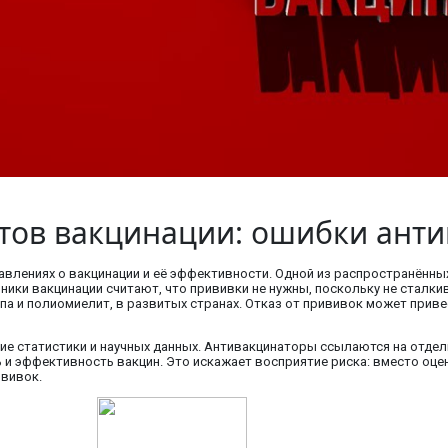
атов вакцинации: ошибки ант
влениях о вакцинации и её эффективности. Одной из распространённы
ники вакцинации считают, что прививки не нужны, поскольку не сталк
спа и полиомиелит, в развитых странах. Отказ от прививок может при
е статистики и научных данных. Антивакцинаторы ссылаются на отдел
и эффективность вакцин. Это искажает восприятие риска: вместо оце
ививок.