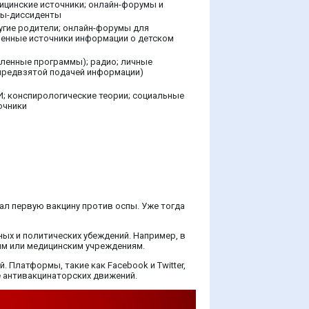
ицинские источники; онлайн-форумы и
ты-диссиденты
угие родители; онлайн-форумы для
ренные источники информации о детском
еленные программы); радио; личные
 предвзятой подачей информации)
; конспирологические теории; социальные
очники
ал первую вакцину против оспы. Уже тогда
ных и политических убеждений. Например, в
ям или медицинским учреждениям.
 Платформы, такие как Facebook и Twitter,
е антивакцинаторских движений.