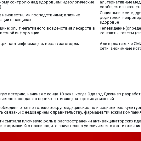
чному контролю над здоровьем; идеологические
альтернативные мед
)
сообщества; экспер
Социальные сети; др
ед неизвестными последствиями; влияние
родителей; непрове
ации о вакцинах
здоровье
цине; опыт негативного воздействия лекарств в
Телевидение (опред
оверной информации
контакты; газеты (с
скрывает информацию; вера в заговоры;
Альтернативные СМИ
сети; анонимные ист
гую историю, начиная с конца 18 века, когда Эдвард Дженнер разработ
привело к созданию первых антивакцинаторских движений.
объединяются не только вокруг медицинских, но и социальных, культур
ть связаны с недоверием к правительству, фармацевтическим компани
ти сыграли ключевую роль в распространении антивакцинаторских идей.
зинформацией о вакцинах, что значительно увеличивает охват и влияни