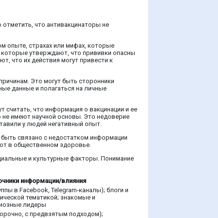
 отметить, что антивакцинаторы не
м опыте, страхах или мифах, которые
, которые утверждают, что прививки опасны
ют, что их действия могут привести к
ричинам. Это могут быть сторонники
ные данные и полагаться на личные
т считать, что информация о вакцинации и ее
о не имеют научной основы. Это недоверие
тавили у людей негативный опыт.
 быть связано с недостатком информации
ают в общественном здоровье.
циальные и культурные факторы. Понимание
очники информации/влияния
ппы в Facebook, Telegram-каналы); блоги и
ической тематикой; знакомые и
гиозные лидеры
орочно, с предвзятым подходом);