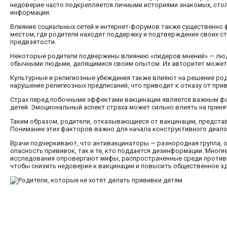
недоверие часто подкрепляется личными историями знакомых, стол
информации.
Влияние социальных сетей и интернет-форумов также существенно 
местом, где родители находят поддержку и подтверждение своих с
предвзятости.
Некоторые родители подвержены влиянию «лидеров мнений» — людей
обычными людьми, делящимися своим опытом. Их авторитет может у
Культурные и религиозные убеждения также влияют на решение род
нарушение религиозных предписаний, что приводит к отказу от при
Страх перед побочными эффектами вакцинации является важным фак
детей. Эмоциональный аспект страха может сильно влиять на приня
Таким образом, родители, отказывающиеся от вакцинации, предста
Понимание этих факторов важно для начала конструктивного диалог
Врачи подчеркивают, что антивакцинаторы — разнородная группа, об
опасность прививок, так и те, кто поддается дезинформации. Мног
исследования опровергают мифы, распространенные среди против
чтобы снизить недоверие к вакцинации и повысить общественное з