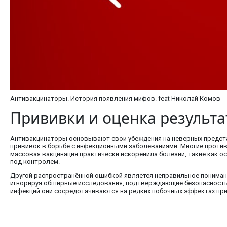
Антивакцинаторы. История появления мифов. feat Николай Комов
Прививки и оценка результ
Антивакцинаторы основывают свои убеждения на неверных предста
прививок в борьбе с инфекционными заболеваниями. Многие против
массовая вакцинация практически искоренила болезни, такие как о
под контролем.
Другой распространённой ошибкой является неправильное понимани
игнорируя обширные исследования, подтверждающие безопасность 
инфекций они сосредотачиваются на редких побочных эффектах пр