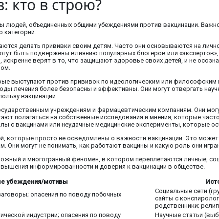
 кто в строю?
ы людей, объединенных общими убеждениями против вакцинации. Важно
 категорий.
аются делать прививки своим детям. Часто они основываются на лично
могут быть подвержены влиянию популярных блогеров или «экспертов»
 искренне верят в то, что защищают здоровье своих детей, и не осозна
лом.
рые выступают против прививок по идеологическим или философским п
оды лечения более безопасны и эффективны. Они могут отвергать науч
пользу вакцинации.
 государственным учреждениям и фармацевтическим компаниям. Они могу
тают полагаться на собственные исследования и мнения, которые част
алы с вакцинами или неудачные медицинские эксперименты, которые ос
й, которые просто не осведомлены о важности вакцинации. Это может
. Они могут не понимать, как работают вакцины и какую роль они игр
ложный и многогранный феномен, в котором переплетаются личные, со
овышения информированности и доверия к вакцинации в обществе.
ые убеждения/мотивы
Ист
Социальные сети (гру
 заговоры; опасения по поводу побочных
сайты с конспиролог
родственники; рели
ческой индустрии; опасения по поводу
Научные статьи (выб