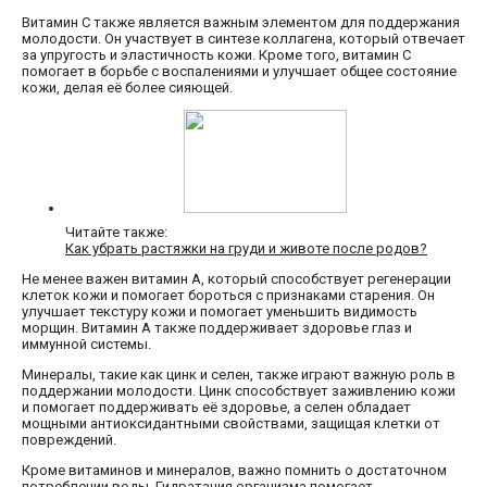
Витамин C также является важным элементом для поддержания
молодости. Он участвует в синтезе коллагена, который отвечает
за упругость и эластичность кожи. Кроме того, витамин C
помогает в борьбе с воспалениями и улучшает общее состояние
кожи, делая её более сияющей.
Читайте также:
Как убрать растяжки на груди и животе после родов?
Не менее важен витамин A, который способствует регенерации
клеток кожи и помогает бороться с признаками старения. Он
улучшает текстуру кожи и помогает уменьшить видимость
морщин. Витамин A также поддерживает здоровье глаз и
иммунной системы.
Минералы, такие как цинк и селен, также играют важную роль в
поддержании молодости. Цинк способствует заживлению кожи
и помогает поддерживать её здоровье, а селен обладает
мощными антиоксидантными свойствами, защищая клетки от
повреждений.
Кроме витаминов и минералов, важно помнить о достаточном
потреблении воды. Гидратация организма помогает