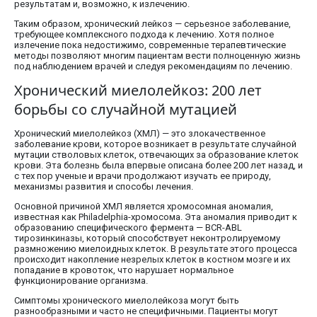
результатам и, возможно, к излечению.
Таким образом, хронический лейкоз — серьезное заболевание,
требующее комплексного подхода к лечению. Хотя полное
излечение пока недостижимо, современные терапевтические
методы позволяют многим пациентам вести полноценную жизнь
под наблюдением врачей и следуя рекомендациям по лечению.
Хронический миелолейкоз: 200 лет
борьбы со случайной мутацией
Хронический миелолейкоз (ХМЛ) — это злокачественное
заболевание крови, которое возникает в результате случайной
мутации стволовых клеток, отвечающих за образование клеток
крови. Эта болезнь была впервые описана более 200 лет назад, и
с тех пор ученые и врачи продолжают изучать ее природу,
механизмы развития и способы лечения.
Основной причиной ХМЛ является хромосомная аномалия,
известная как Philadelphia-хромосома. Эта аномалия приводит к
образованию специфического фермента — BCR-ABL
тирозинкиназы, который способствует неконтролируемому
размножению миелоидных клеток. В результате этого процесса
происходит накопление незрелых клеток в костном мозге и их
попадание в кровоток, что нарушает нормальное
функционирование организма.
Симптомы хронического миелолейкоза могут быть
разнообразными и часто не специфичными. Пациенты могут