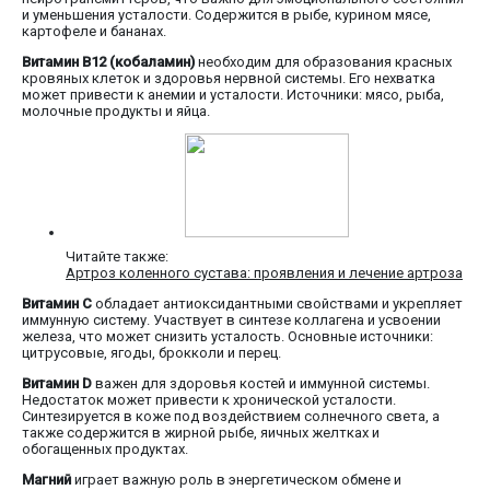
и уменьшения усталости. Содержится в рыбе, курином мясе,
картофеле и бананах.
Витамин B12 (кобаламин)
необходим для образования красных
кровяных клеток и здоровья нервной системы. Его нехватка
может привести к анемии и усталости. Источники: мясо, рыба,
молочные продукты и яйца.
Читайте также:
Артроз коленного сустава: проявления и лечение артроза
Витамин C
обладает антиоксидантными свойствами и укрепляет
иммунную систему. Участвует в синтезе коллагена и усвоении
железа, что может снизить усталость. Основные источники:
цитрусовые, ягоды, брокколи и перец.
Витамин D
важен для здоровья костей и иммунной системы.
Недостаток может привести к хронической усталости.
Синтезируется в коже под воздействием солнечного света, а
также содержится в жирной рыбе, яичных желтках и
обогащенных продуктах.
Магний
играет важную роль в энергетическом обмене и