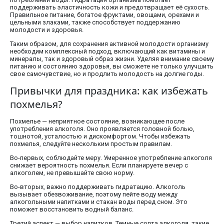
поддерживать эластичность кожи и предотвращает её сухость.
Правильное питание, богатое фруктами, овощами, орехами и
цельными злаками, также способствует поддержанию
молодости и здоровья.
Таким образом, для сохранения активной молодости организму
необходим комплексный подход, включающий как витамины и
минералы, так и здоровый образ жизни. Уделяя внимание своему
питанию и состоянию здоровья, вы сможете не только улучшить
свое самочувствие, но и продлить молодость на долгие годы.
Привычки для праздника: как избежать
похмелья?
Похмелье — неприятное состояние, возникающее после
употребления алкоголя. Оно проявляется головной болью,
тошнотой, усталостью и дискомфортом. Чтобы избежать
похмелья, следуйте нескольким простым правилам.
Во-первых, соблюдайте меру. Умеренное употребление алкоголя
снижает вероятность похмелья. Если планируете вечер с
алкоголем, не превышайте свою норму.
Во-вторых, важно поддерживать гидратацию. Алкоголь
вызывает обезвоживание, поэтому пейте воду между
алкогольными напитками и стакан воды перед сном. Это
поможет восстановить водный баланс.
Третий аспект — выбор напитков. Темные сорта алкоголя, такие