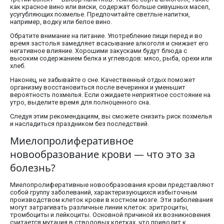
как красное вино или виски, содержат больше сивушных масел,
усугубляющих похмелье. Предпочитайте светлые напитки,
например, водку или белое вино.
Обратите внимание на питание. Употребление пищи перед и во
время застолья замедляет всасывание алкоголя и снижает его
негативное влияние. Хорошими закусками будут блюда с
высоким содержанием белка и углеводов: мясо, рыба, орехи или
хлеб.
Наконец, не забывайте о сне. Качественный отдых поможет
организму восстановиться после вечеринки и уменьшит
вероятность похмелья. Если ожидаете неприятное состояние на
утро, выделите время для полноценного сна.
Следуя этим рекомендациям, вы сможете снизить риск похмелья
и насладиться праздником без последствий.
Миелопролиферативное
новообразование крови — что это за
болезнь?
Миелопролиферативные новообразования крови представляют
собой группу заболеваний, характеризующихся избыточным
производством клеток крови в костном мозге. Эти заболевания
могут затрагивать различные линии клеток: эритроциты,
тромбоциты и лейкоциты. Основной причиной их возникновения
считается мутация в стволовых клетках, что приводит к