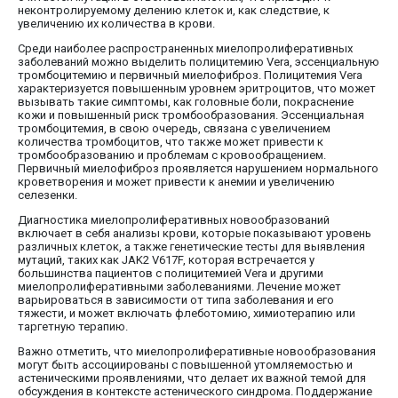
неконтролируемому делению клеток и, как следствие, к
увеличению их количества в крови.
Среди наиболее распространенных миелопролиферативных
заболеваний можно выделить полицитемию Vera, эссенциальную
тромбоцитемию и первичный миелофиброз. Полицитемия Vera
характеризуется повышенным уровнем эритроцитов, что может
вызывать такие симптомы, как головные боли, покраснение
кожи и повышенный риск тромбообразования. Эссенциальная
тромбоцитемия, в свою очередь, связана с увеличением
количества тромбоцитов, что также может привести к
тромбообразованию и проблемам с кровообращением.
Первичный миелофиброз проявляется нарушением нормального
кроветворения и может привести к анемии и увеличению
селезенки.
Диагностика миелопролиферативных новообразований
включает в себя анализы крови, которые показывают уровень
различных клеток, а также генетические тесты для выявления
мутаций, таких как JAK2 V617F, которая встречается у
большинства пациентов с полицитемией Vera и другими
миелопролиферативными заболеваниями. Лечение может
варьироваться в зависимости от типа заболевания и его
тяжести, и может включать флеботомию, химиотерапию или
таргетную терапию.
Важно отметить, что миелопролиферативные новообразования
могут быть ассоциированы с повышенной утомляемостью и
астеническими проявлениями, что делает их важной темой для
обсуждения в контексте астенического синдрома. Поддержание