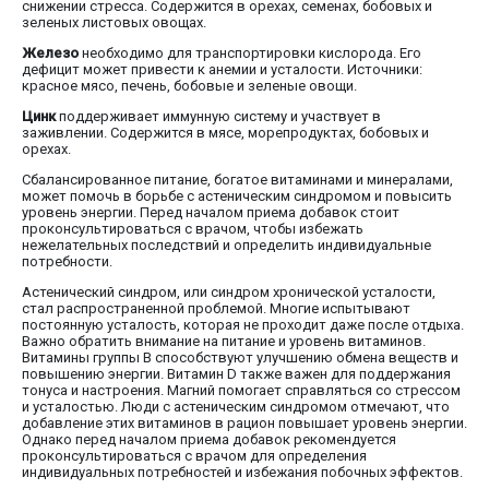
снижении стресса. Содержится в орехах, семенах, бобовых и
зеленых листовых овощах.
Железо
необходимо для транспортировки кислорода. Его
дефицит может привести к анемии и усталости. Источники:
красное мясо, печень, бобовые и зеленые овощи.
Цинк
поддерживает иммунную систему и участвует в
заживлении. Содержится в мясе, морепродуктах, бобовых и
орехах.
Сбалансированное питание, богатое витаминами и минералами,
может помочь в борьбе с астеническим синдромом и повысить
уровень энергии. Перед началом приема добавок стоит
проконсультироваться с врачом, чтобы избежать
нежелательных последствий и определить индивидуальные
потребности.
Астенический синдром, или синдром хронической усталости,
стал распространенной проблемой. Многие испытывают
постоянную усталость, которая не проходит даже после отдыха.
Важно обратить внимание на питание и уровень витаминов.
Витамины группы B способствуют улучшению обмена веществ и
повышению энергии. Витамин D также важен для поддержания
тонуса и настроения. Магний помогает справляться со стрессом
и усталостью. Люди с астеническим синдромом отмечают, что
добавление этих витаминов в рацион повышает уровень энергии.
Однако перед началом приема добавок рекомендуется
проконсультироваться с врачом для определения
индивидуальных потребностей и избежания побочных эффектов.