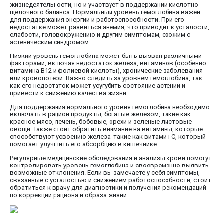
жизнедеятельности, но и участвует в поддержании кислотно-
щелочного баланса. Нормальный уровень гемоглобина важен
для поддержания энергии и работоспособности. При его
недостатке может развиться анемия, что приводит к усталости,
слабости, головокружению и другим симптомам, схожим с
астеническим синдромом.
Низкий уровень гемоглобина может быть вызван различными
факторами, включая недостаток железа, витаминов (особенно
витамина B12 и фолиевой кислоты), хронические заболевания
или кровопотери. Важно следить за уровнем гемоглобина, так
как его недостаток может усугубить состояние астении и
привести к снижению качества жизни.
Для поддержания нормального уровня гемоглобина необходимо
включать в рацион продукты, богатые железом, такие как
красное мясо, печень, бобовые, орехи и зеленые листовые
овощи. Также стоит обратить внимание на витамины, которые
способствуют усвоению железа, такие как витамин C, который
помогает улучшить его абсорбцию в кишечнике.
Регулярные медицинские обследования и анализы крови помогут
контролировать уровень гемоглобина и своевременно выявить
возможные отклонения. Если вы замечаете у себя симптомы,
связанные с усталостью и снижением работоспособности, стоит
обратиться к врачу для диагностики и получения рекомендаций
по коррекции рациона и образа жизни.