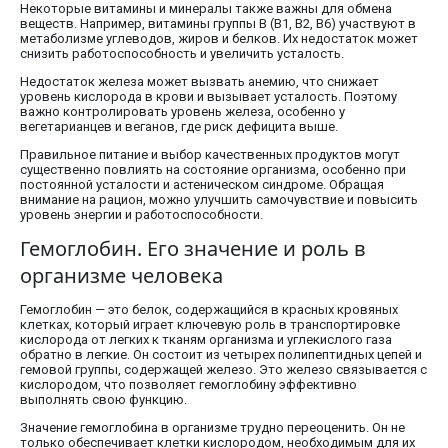
Некоторые витамины и минералы также важны для обмена
веществ. Например, витамины группы B (B1, B2, B6) участвуют в
метаболизме углеводов, жиров и белков. Их недостаток может
снизить работоспособность и увеличить усталость.
Недостаток железа может вызвать анемию, что снижает
уровень кислорода в крови и вызывает усталость. Поэтому
важно контролировать уровень железа, особенно у
вегетарианцев и веганов, где риск дефицита выше.
Правильное питание и выбор качественных продуктов могут
существенно повлиять на состояние организма, особенно при
постоянной усталости и астеническом синдроме. Обращая
внимание на рацион, можно улучшить самочувствие и повысить
уровень энергии и работоспособности.
Гемоглобин. Его значение и роль в
организме человека
Гемоглобин — это белок, содержащийся в красных кровяных
клетках, который играет ключевую роль в транспортировке
кислорода от легких к тканям организма и углекислого газа
обратно в легкие. Он состоит из четырех полипептидных цепей и
гемовой группы, содержащей железо. Это железо связывается с
кислородом, что позволяет гемоглобину эффективно
выполнять свою функцию.
Значение гемоглобина в организме трудно переоценить. Он не
только обеспечивает клетки кислородом, необходимым для их