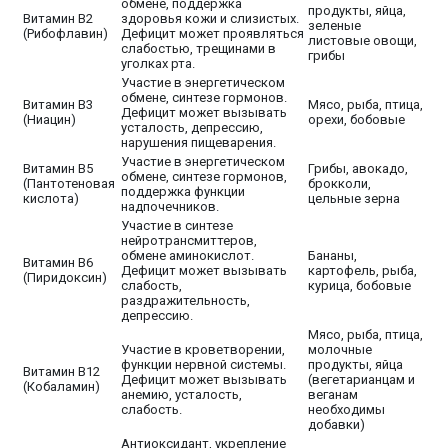
обмене, поддержка
продукты, яйца,
Витамин B2
здоровья кожи и слизистых.
зеленые
(Рибофлавин)
Дефицит может проявляться
листовые овощи,
слабостью, трещинами в
грибы
уголках рта.
Участие в энергетическом
обмене, синтезе гормонов.
Витамин B3
Мясо, рыба, птица,
Дефицит может вызывать
(Ниацин)
орехи, бобовые
усталость, депрессию,
нарушения пищеварения.
Участие в энергетическом
Витамин B5
Грибы, авокадо,
обмене, синтезе гормонов,
(Пантотеновая
брокколи,
поддержка функции
кислота)
цельные зерна
надпочечников.
Участие в синтезе
нейротрансмиттеров,
обмене аминокислот.
Бананы,
Витамин B6
Дефицит может вызывать
картофель, рыба,
(Пиридоксин)
слабость,
курица, бобовые
раздражительность,
депрессию.
Мясо, рыба, птица,
Участие в кроветворении,
молочные
функции нервной системы.
продукты, яйца
Витамин B12
Дефицит может вызывать
(вегетарианцам и
(Кобаламин)
анемию, усталость,
веганам
слабость.
необходимы
добавки)
Антиоксидант, укрепление