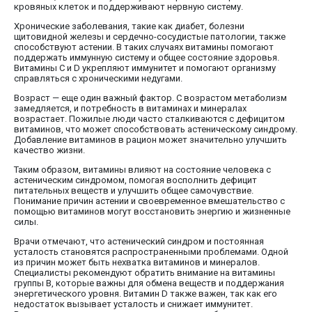
кровяных клеток и поддерживают нервную систему.
Хронические заболевания, такие как диабет, болезни
щитовидной железы и сердечно-сосудистые патологии, также
способствуют астении. В таких случаях витамины помогают
поддержать иммунную систему и общее состояние здоровья.
Витамины C и D укрепляют иммунитет и помогают организму
справляться с хроническими недугами.
Возраст — еще один важный фактор. С возрастом метаболизм
замедляется, и потребность в витаминах и минералах
возрастает. Пожилые люди часто сталкиваются с дефицитом
витаминов, что может способствовать астеническому синдрому.
Добавление витаминов в рацион может значительно улучшить
качество жизни.
Таким образом, витамины влияют на состояние человека с
астеническим синдромом, помогая восполнить дефицит
питательных веществ и улучшить общее самочувствие.
Понимание причин астении и своевременное вмешательство с
помощью витаминов могут восстановить энергию и жизненные
силы.
Врачи отмечают, что астенический синдром и постоянная
усталость становятся распространенными проблемами. Одной
из причин может быть нехватка витаминов и минералов.
Специалисты рекомендуют обратить внимание на витамины
группы B, которые важны для обмена веществ и поддержания
энергетического уровня. Витамин D также важен, так как его
недостаток вызывает усталость и снижает иммунитет.