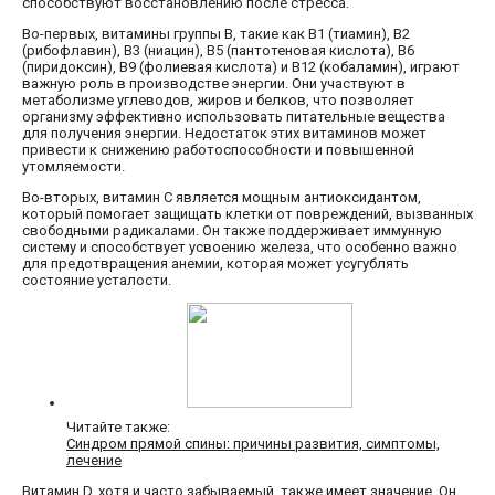
способствуют восстановлению после стресса.
Во-первых, витамины группы B, такие как B1 (тиамин), B2
(рибофлавин), B3 (ниацин), B5 (пантотеновая кислота), B6
(пиридоксин), B9 (фолиевая кислота) и B12 (кобаламин), играют
важную роль в производстве энергии. Они участвуют в
метаболизме углеводов, жиров и белков, что позволяет
организму эффективно использовать питательные вещества
для получения энергии. Недостаток этих витаминов может
привести к снижению работоспособности и повышенной
утомляемости.
Во-вторых, витамин C является мощным антиоксидантом,
который помогает защищать клетки от повреждений, вызванных
свободными радикалами. Он также поддерживает иммунную
систему и способствует усвоению железа, что особенно важно
для предотвращения анемии, которая может усугублять
состояние усталости.
Читайте также:
Синдром прямой спины: причины развития, симптомы,
лечение
Витамин D, хотя и часто забываемый, также имеет значение. Он