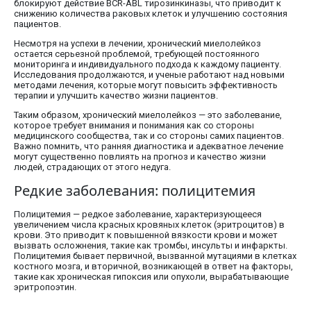
блокируют действие BCR-ABL тирозинкиназы, что приводит к
снижению количества раковых клеток и улучшению состояния
пациентов.
Несмотря на успехи в лечении, хронический миелолейкоз
остается серьезной проблемой, требующей постоянного
мониторинга и индивидуального подхода к каждому пациенту.
Исследования продолжаются, и ученые работают над новыми
методами лечения, которые могут повысить эффективность
терапии и улучшить качество жизни пациентов.
Таким образом, хронический миелолейкоз — это заболевание,
которое требует внимания и понимания как со стороны
медицинского сообщества, так и со стороны самих пациентов.
Важно помнить, что ранняя диагностика и адекватное лечение
могут существенно повлиять на прогноз и качество жизни
людей, страдающих от этого недуга.
Редкие заболевания: полицитемия
Полицитемия — редкое заболевание, характеризующееся
увеличением числа красных кровяных клеток (эритроцитов) в
крови. Это приводит к повышенной вязкости крови и может
вызвать осложнения, такие как тромбы, инсульты и инфаркты.
Полицитемия бывает первичной, вызванной мутациями в клетках
костного мозга, и вторичной, возникающей в ответ на факторы,
такие как хроническая гипоксия или опухоли, вырабатывающие
эритропоэтин.