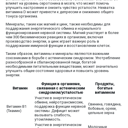
влияет на уровень серотонина в мозге, что может помочь
улучшить настроение и снизить чувство усталости. Нехватка
витамина D может привести к депрессии и снижению общего
тонуса организма.
Минералы, такие как магний и цинк, также необходимы для
поддержания энергетического обмена и нормального
функционирования нервной системы. Магний участвует в более
чем 300 биохимических реакциях в организме, включая
производство энергии, а цинк играет важную роль в
поддержании иммунной функции и восстановлении клеток.
Таким образом, витамины и минералы являются важными
союзниками в борьбе с астеническим синдромом. Употребление
разнообразной и сбалансированной пищи, богатой
необходимыми питательными веществами, может значительно
улучшить общее состояние здоровья и повысить уровень
энергии.
Функция в организме,
Продукты,
Витамин
связанная с астеническим
богатые
синдромом/усталостью
витамином
Участие в энергетическом
обмене, нейротрансмиссии,
Свинина, говядина,
Витамин B1
поддержка функции нервной
бобовые, орехи,
(Тиамин)
системы. Дефицит может
цельные зерна
вызывать слабость,
утомляемость.
Участие в энергетическом
Молочные