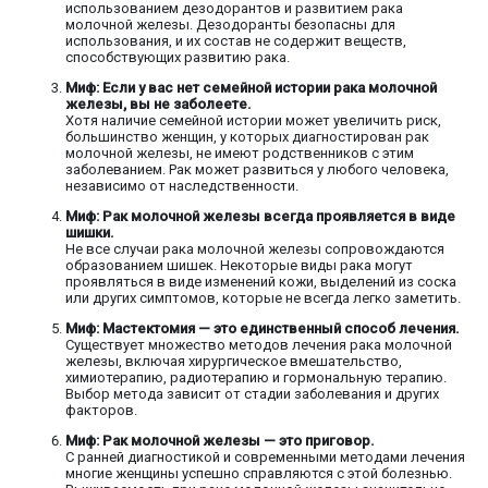
использованием дезодорантов и развитием рака
молочной железы. Дезодоранты безопасны для
использования, и их состав не содержит веществ,
способствующих развитию рака.
Миф: Если у вас нет семейной истории рака молочной
железы, вы не заболеете.
Хотя наличие семейной истории может увеличить риск,
большинство женщин, у которых диагностирован рак
молочной железы, не имеют родственников с этим
заболеванием. Рак может развиться у любого человека,
независимо от наследственности.
Миф: Рак молочной железы всегда проявляется в виде
шишки.
Не все случаи рака молочной железы сопровождаются
образованием шишек. Некоторые виды рака могут
проявляться в виде изменений кожи, выделений из соска
или других симптомов, которые не всегда легко заметить.
Миф: Мастектомия — это единственный способ лечения.
Существует множество методов лечения рака молочной
железы, включая хирургическое вмешательство,
химиотерапию, радиотерапию и гормональную терапию.
Выбор метода зависит от стадии заболевания и других
факторов.
Миф: Рак молочной железы — это приговор.
С ранней диагностикой и современными методами лечения
многие женщины успешно справляются с этой болезнью.