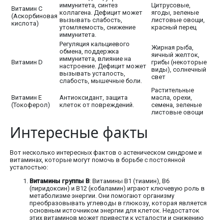
иммунитета, синтез
Цитрусовые,
Витамин C
коллагена. Дефицит может
ягоды, зеленые
(Аскорбиновая
вызывать слабость,
листовые овощи,
кислота)
утомляемость, снижение
красный перец
иммунитета.
Регуляция кальциевого
Жирная рыба,
обмена, поддержка
яичный желток,
иммунитета, влияние на
Витамин D
грибы (некоторые
настроение. Дефицит может
виды), солнечный
вызывать усталость,
свет
слабость, мышечные боли.
Растительные
Витамин E
Антиоксидант, защита
масла, орехи,
(Токоферол)
клеток от повреждений.
семена, зеленые
листовые овощи
Интересные факты
Вот несколько интересных фактов о астеническом синдроме и
витаминах, которые могут помочь в борьбе с постоянной
усталостью:
Витамины группы B
: Витамины B1 (тиамин), B6
(пиридоксин) и B12 (кобаламин) играют ключевую роль в
метаболизме энергии. Они помогают организму
преобразовывать углеводы в глюкозу, которая является
основным источником энергии для клеток. Недостаток
этих витаминов может привести к усталости и снижению