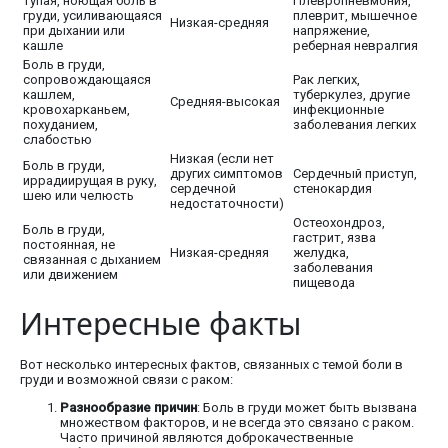
Тупая, ноющая боль в
Плевропневмония,
груди, усиливающаяся
плеврит, мышечное
Низкая-средняя
при дыхании или
напряжение,
кашле
реберная невралгия
Боль в груди,
сопровождающаяся
Рак легких,
кашлем,
туберкулез, другие
Средняя-высокая
кровохарканьем,
инфекционные
похуданием,
заболевания легких
слабостью
Низкая (если нет
Боль в груди,
других симптомов
Сердечный приступ,
иррадиирущая в руку,
сердечной
стенокардия
шею или челюсть
недостаточности)
Остеохондроз,
Боль в груди,
гастрит, язва
постоянная, не
Низкая-средняя
желудка,
связанная с дыханием
заболевания
или движением
пищевода
Интересные факты
Вот несколько интересных фактов, связанных с темой боли в
груди и возможной связи с раком:
Разнообразие причин
: Боль в груди может быть вызвана
множеством факторов, и не всегда это связано с раком.
Часто причиной являются доброкачественные