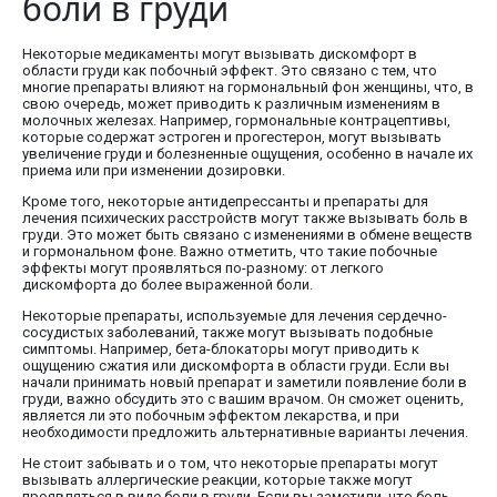
боли в груди
Некоторые медикаменты могут вызывать дискомфорт в
области груди как побочный эффект. Это связано с тем, что
многие препараты влияют на гормональный фон женщины, что, в
свою очередь, может приводить к различным изменениям в
молочных железах. Например, гормональные контрацептивы,
которые содержат эстроген и прогестерон, могут вызывать
увеличение груди и болезненные ощущения, особенно в начале их
приема или при изменении дозировки.
Кроме того, некоторые антидепрессанты и препараты для
лечения психических расстройств могут также вызывать боль в
груди. Это может быть связано с изменениями в обмене веществ
и гормональном фоне. Важно отметить, что такие побочные
эффекты могут проявляться по-разному: от легкого
дискомфорта до более выраженной боли.
Некоторые препараты, используемые для лечения сердечно-
сосудистых заболеваний, также могут вызывать подобные
симптомы. Например, бета-блокаторы могут приводить к
ощущению сжатия или дискомфорта в области груди. Если вы
начали принимать новый препарат и заметили появление боли в
груди, важно обсудить это с вашим врачом. Он сможет оценить,
является ли это побочным эффектом лекарства, и при
необходимости предложить альтернативные варианты лечения.
Не стоит забывать и о том, что некоторые препараты могут
вызывать аллергические реакции, которые также могут
проявляться в виде боли в груди. Если вы заметили, что боль