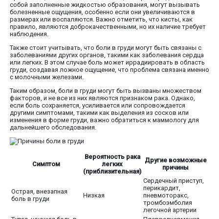
собой заполненные жидкостью образования, могут вызывать
болезненные ощущения, особенно если они увеличиваются в
размерах или воспаляются. Важно отметить, что кисты, как
правило, являются доброкачественными, но их наличие требует
наблюдения.
Также стоит учитывать, что боли в груди могут быть связаны с
заболеваниями других органов, такими как заболевания сердца
или легких. В этом случае боль может иррадиировать в область
груди, создавая ложное ощущение, что проблема связана именно
с молочными железами.
Таким образом, боли в груди могут быть вызваны множеством
факторов, и не все из них являются признаком рака. Однако,
если боль сохраняется, усиливается или сопровождается
другими симптомами, такими как выделения из сосков или
изменения в форме груди, важно обратиться к маммологу для
дальнейшего обследования.
Вероятность рака
Другие возможные
Симптом
легких
причины
(приблизительная)
Сердечный приступ,
перикардит,
Острая, внезапная
Низкая
пневмоторакс,
боль в груди
тромбоэмболия
легочной артерии