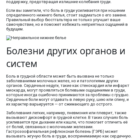
поддержку, предотвращая излишние колебания груди.
Если вы заметили, что боль в груди усиливается при ношении
определенного нижнего белья, стоит задуматься о его замене.
Правильный выбор бюстгальтера не только улучшит ваше
самочувствие, но и поможет избежать неприятных ощущений в
будущем.
Болезни других органов и
систем
Боль в грудной области может быть вызвана не только
заболеваниями молочных желез, но и патологиями других
органов. Сердечные недуги, такие как стенокардия или инфаркт
миокарда, могут проявляться болевыми ощущениями в груди,
которые иногда ошибочно принимаются за проблемы с грудью.
Сердечные боли могут отдавать в левую руку, шею или спину, и
их характер варьируется — от сжимающего до острого.
Заболевания легких, например, пневмония или плеврит, также
вызывают дискомфорт в грудной клетке. В таких случаях боль
усиливается при дыхании или кашле, что помогает отличить её
от болей, связанных с молочными железами.
Гастроэзофагеальная рефлюксная болезнь (ГЭРБ) может
вызывать жгучую боль в груди, воспринимаемую как сердечную.