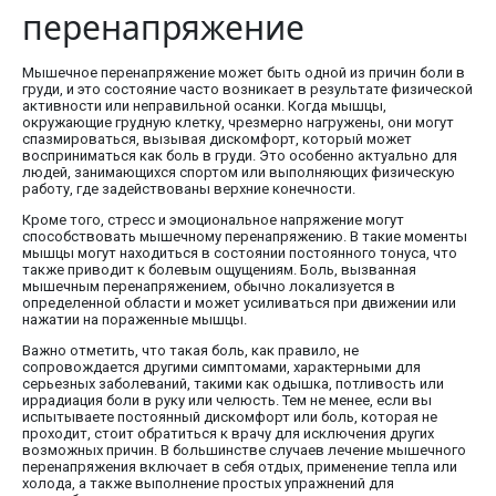
перенапряжение
Мышечное перенапряжение может быть одной из причин боли в
груди, и это состояние часто возникает в результате физической
активности или неправильной осанки. Когда мышцы,
окружающие грудную клетку, чрезмерно нагружены, они могут
спазмироваться, вызывая дискомфорт, который может
восприниматься как боль в груди. Это особенно актуально для
людей, занимающихся спортом или выполняющих физическую
работу, где задействованы верхние конечности.
Кроме того, стресс и эмоциональное напряжение могут
способствовать мышечному перенапряжению. В такие моменты
мышцы могут находиться в состоянии постоянного тонуса, что
также приводит к болевым ощущениям. Боль, вызванная
мышечным перенапряжением, обычно локализуется в
определенной области и может усиливаться при движении или
нажатии на пораженные мышцы.
Важно отметить, что такая боль, как правило, не
сопровождается другими симптомами, характерными для
серьезных заболеваний, такими как одышка, потливость или
иррадиация боли в руку или челюсть. Тем не менее, если вы
испытываете постоянный дискомфорт или боль, которая не
проходит, стоит обратиться к врачу для исключения других
возможных причин. В большинстве случаев лечение мышечного
перенапряжения включает в себя отдых, применение тепла или
холода, а также выполнение простых упражнений для