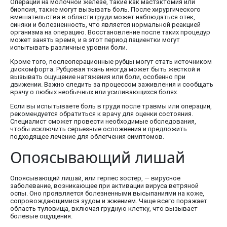
Операции на молочной железе, такие как мастэктомия или
биопсия, также могут вызывать боль. После хирургического
вмешательства в области груди может наблюдаться отек,
синяки и болезненность, что является нормальной реакцией
организма на операцию. Восстановление после таких процедур
может занять время, и в этот период пациентки могут
испытывать различные уровни боли.
Кроме того, послеоперационные рубцы могут стать источником
дискомфорта. Рубцовая ткань иногда может быть жесткой и
вызывать ощущение натяжения или боли, особенно при
движении. Важно следить за процессом заживления и сообщать
врачу о любых необычных или усиливающихся болях.
Если вы испытываете боль в груди после травмы или операции,
рекомендуется обратиться к врачу для оценки состояния.
Специалист сможет провести необходимые обследования,
чтобы исключить серьезные осложнения и предложить
подходящее лечение для облегчения симптомов.
Опоясывающий лишай
Опоясывающий лишай, или герпес зостер, — вирусное
заболевание, возникающее при активации вируса ветряной
оспы. Оно проявляется болезненными высыпаниями на коже,
сопровождающимися зудом и жжением. Чаще всего поражает
область туловища, включая грудную клетку, что вызывает
болевые ощущения.