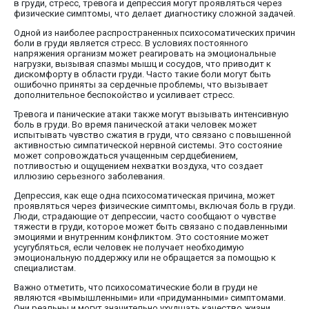
в груди, стресс, тревога и депрессия могут проявляться через
физические симптомы, что делает диагностику сложной задачей.
Одной из наиболее распространенных психосоматических причин
боли в груди является стресс. В условиях постоянного
напряжения организм может реагировать на эмоциональные
нагрузки, вызывая спазмы мышц и сосудов, что приводит к
дискомфорту в области груди. Часто такие боли могут быть
ошибочно приняты за сердечные проблемы, что вызывает
дополнительное беспокойство и усиливает стресс.
Тревога и панические атаки также могут вызывать интенсивную
боль в груди. Во время панической атаки человек может
испытывать чувство сжатия в груди, что связано с повышенной
активностью симпатической нервной системы. Это состояние
может сопровождаться учащенным сердцебиением,
потливостью и ощущением нехватки воздуха, что создает
иллюзию серьезного заболевания.
Депрессия, как еще одна психосоматическая причина, может
проявляться через физические симптомы, включая боль в груди.
Люди, страдающие от депрессии, часто сообщают о чувстве
тяжести в груди, которое может быть связано с подавленными
эмоциями и внутренним конфликтом. Это состояние может
усугубляться, если человек не получает необходимую
эмоциональную поддержку или не обращается за помощью к
специалистам.
Важно отметить, что психосоматические боли в груди не
являются «вымышленными» или «придуманными» симптомами.
Они реальны и могут значительно ухудшать качество жизни.