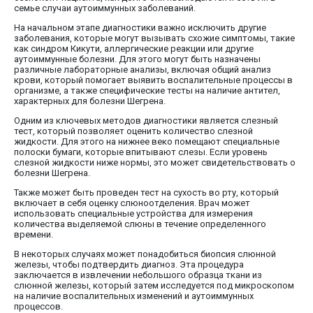
семье случаи аутоиммунных заболеваний.
На начальном этапе диагностики важно исключить другие
заболевания, которые могут вызывать схожие симптомы, такие
как синдром Кикути, аллергические реакции или другие
аутоиммунные болезни. Для этого могут быть назначены
различные лабораторные анализы, включая общий анализ
крови, который помогает выявить воспалительные процессы в
организме, а также специфические тесты на наличие антител,
характерных для болезни Шегрена.
Одним из ключевых методов диагностики является слезный
тест, который позволяет оценить количество слезной
жидкости. Для этого на нижнее веко помещают специальные
полоски бумаги, которые впитывают слезы. Если уровень
слезной жидкости ниже нормы, это может свидетельствовать о
болезни Шегрена.
Также может быть проведен тест на сухость во рту, который
включает в себя оценку слюноотделения. Врач может
использовать специальные устройства для измерения
количества выделяемой слюны в течение определенного
времени.
В некоторых случаях может понадобиться биопсия слюнной
железы, чтобы подтвердить диагноз. Эта процедура
заключается в извлечении небольшого образца ткани из
слюнной железы, который затем исследуется под микроскопом
на наличие воспалительных изменений и аутоиммунных
процессов.