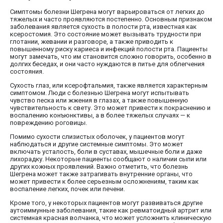
Симптомы болезни Шегрена могут варьироваться от легких до
тяжелых и часто проявляются постепенно. Основным признаком
заболевания является сухость в полости рта, известная как
ксеростомия. Это состояние может вызывать трудности при
глотании, жевании и разговоре, а также приводить к
повышенному риску кариеса и инфекций полости рта. Пациенты
могут замечать, что им становится сложно говорить, особенно в
долгих беседах, и они часто нуждаются в питье для облегчения
состояния.
Сухость глаз, или ксерофтальмия, также является характерным
симптомом. Люди с болезнью Шегрена могут испытывать
чувство песка или жжения в глазах, а также повышенную
чувствительность к свету. Это может привести к покраснению и
воспалению конъюнктивы, а в более тяжелых случаях — к
повреждению роговицы.
Помимо сухости слизистых оболочек, у пациентов могут
наблюдаться и другие системные симптомы. Это может
включать усталость, боли в суставах, мышечные боли и даже
лихорадку. Некоторые пациенты сообщают о наличии сыпи или
других кожных проявлений. Важно отметить, что болезнь
Шегрена может также затрагивать внутренние органы, что
может привести к более серьезным осложнениям, таким как
воспаление легких, почек или печени.
Кроме того, у некоторых пациентов могут развиваться другие
аутоиммунные заболевания, такие как ревматоидный артрит или
системная красная волчанка, что может усложнить клиническую