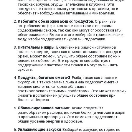
таких как арбузы, огурцы, апельсины и клубника. Эти
продукты не только помогут увлажнить организм, но и
обеспечат необходимыми витаминами и минералами.
Избегайте обезвоживающих продуктов
: Ограничьте
потребление кофе, алкоголя и напитков с высоким
содержанием сахара, так как они могут способствовать
обезвоживанию. Вместо этого выбирайте травяные чаи и
воду, чтобы поддерживать уровень гидратации.
Питательные жиры
: Включение в рацион источников
полезных жиров, таких как оливковое масло, авокадо и
орехи, может помочь улучшить общее состояние кожи и
слизистых оболочек. Эти продукты способствуют
поддержанию эластичности тканей и могут уменьшить
сухость.
Продукты, богатые омега-3
: Рыба, такая как лосось и
скумбрия, а также семена льна и чиа содержат омега-3
жирные кислоты, которые обладают
противовоспалительными свойствами. Это может помочь
снизить воспаление и улучшить общее состояние при
болезни Шегрена.
Сбалансированное питание
: Важно следить за
разнообразием рациона, включая белки, углеводы и жиры
в правильных пропорциях. Это поможет поддерживать
общий уровень энергии и здоровье.
Увлажняющие закуски
: Выбирайте закуски, которые не