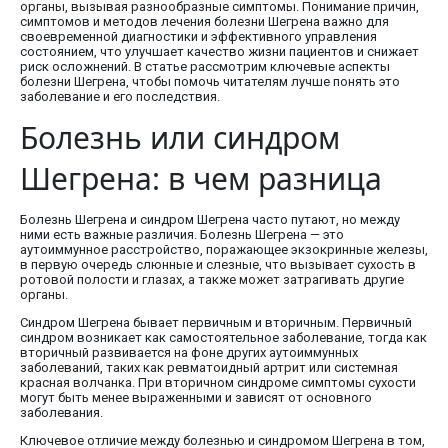
органы, вызывая разнообразные симптомы. Понимание причин,
симптомов и методов лечения болезни Шегрена важно для
своевременной диагностики и эффективного управления
состоянием, что улучшает качество жизни пациентов и снижает
риск осложнений. В статье рассмотрим ключевые аспекты
болезни Шегрена, чтобы помочь читателям лучше понять это
заболевание и его последствия.
Болезнь или синдром
Шегрена: в чем разница
Болезнь Шегрена и синдром Шегрена часто путают, но между
ними есть важные различия. Болезнь Шегрена — это
аутоиммунное расстройство, поражающее экзокринные железы,
в первую очередь слюнные и слезные, что вызывает сухость в
ротовой полости и глазах, а также может затрагивать другие
органы.
Синдром Шегрена бывает первичным и вторичным. Первичный
синдром возникает как самостоятельное заболевание, тогда как
вторичный развивается на фоне других аутоиммунных
заболеваний, таких как ревматоидный артрит или системная
красная волчанка. При вторичном синдроме симптомы сухости
могут быть менее выраженными и зависят от основного
заболевания.
Ключевое отличие между болезнью и синдромом Шегрена в том,