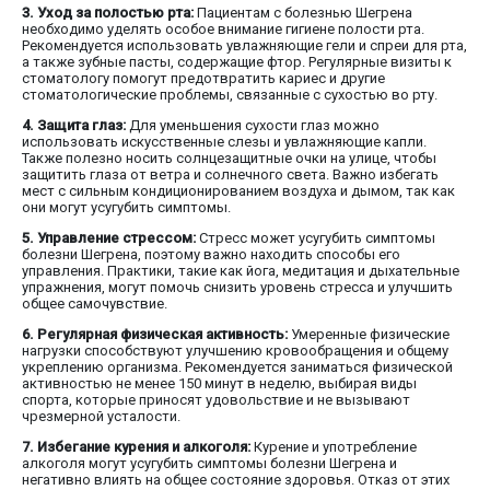
3. Уход за полостью рта:
Пациентам с болезнью Шегрена
необходимо уделять особое внимание гигиене полости рта.
Рекомендуется использовать увлажняющие гели и спреи для рта,
а также зубные пасты, содержащие фтор. Регулярные визиты к
стоматологу помогут предотвратить кариес и другие
стоматологические проблемы, связанные с сухостью во рту.
4. Защита глаз:
Для уменьшения сухости глаз можно
использовать искусственные слезы и увлажняющие капли.
Также полезно носить солнцезащитные очки на улице, чтобы
защитить глаза от ветра и солнечного света. Важно избегать
мест с сильным кондиционированием воздуха и дымом, так как
они могут усугубить симптомы.
5. Управление стрессом:
Стресс может усугубить симптомы
болезни Шегрена, поэтому важно находить способы его
управления. Практики, такие как йога, медитация и дыхательные
упражнения, могут помочь снизить уровень стресса и улучшить
общее самочувствие.
6. Регулярная физическая активность:
Умеренные физические
нагрузки способствуют улучшению кровообращения и общему
укреплению организма. Рекомендуется заниматься физической
активностью не менее 150 минут в неделю, выбирая виды
спорта, которые приносят удовольствие и не вызывают
чрезмерной усталости.
7. Избегание курения и алкоголя:
Курение и употребление
алкоголя могут усугубить симптомы болезни Шегрена и
негативно влиять на общее состояние здоровья. Отказ от этих