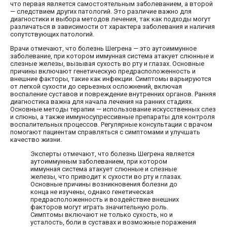
что первая является самостоятельным заболеванием, а второй
— следствием других патологий. Это различие важно для
диагностики и выбора методов лечения, так как подходы могут
различаться в зависимости от характера заболевания и наличия
сопутствующих патологий.
Врачи отмечают, что болезнь Шегрена — это аутоиммунное
заболевание, при котором иммунная система атакует слюнные и
слезные железы, вызывая сухость во рту и глазах. Основные
причины включают генетическую предрасположенность и
внешние факторы, такие как инфекции. Симптомы варьируются
от легкой сухости до серьезных осложнений, включая
воспаление суставов и повреждение внутренних органов. Ранняя
диагностика важна для начала лечения на ранних стадиях.
Основные методы терапии — использование искусственных слез
и слюны, а также иммуносупрессивные препараты для контроля
воспалительных процессов. Регулярные консультации с врачом
помогают пациентам справляться с симптомами и улучшать
качество жизни.
Эксперты отмечают, что болезнь Шегрена является
аутоиммунным заболеванием, при котором
иммунная система атакует слюнные и слезные
железы, что приводит к сухости во рту и глазах.
Основные причины возникновения болезни до
конца не изучены, однако генетическая
предрасположенность и воздействие внешних
факторов могут играть значительную роль.
Симптомы включают не только сухость, но и
усталость, боли в суставах и возможные поражения