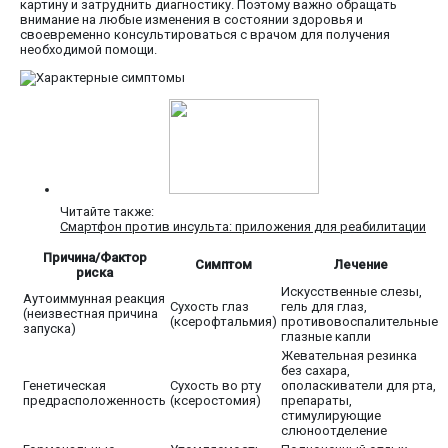
картину и затруднить диагностику. Поэтому важно обращать
внимание на любые изменения в состоянии здоровья и
своевременно консультироваться с врачом для получения
необходимой помощи.
Читайте также:
Смартфон против инсульта: приложения для реабилитации
Причина/Фактор
Симптом
Лечение
риска
Искусственные слезы,
Аутоиммунная реакция
Сухость глаз
гель для глаз,
(неизвестная причина
(ксерофтальмия)
противовоспалительные
запуска)
глазные капли
Жевательная резинка
без сахара,
Генетическая
Сухость во рту
ополаскиватели для рта,
предрасположенность
(ксеростомия)
препараты,
стимулирующие
слюноотделение