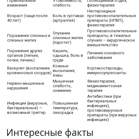
Гормональные
Утомляемость,
Полноценный отдых,
изменения
слабость
физиотерапия
Нестероидные
Возраст (чаще после
Боль в суставах
противовоспалительные
40 лет)
(артралгия)
препараты (НПВП),
физиотерапия
Противовоспалительные
Опухание
Поражение слюнных и
препараты, в тяжелых
слюнных желез
слезных желез
случаях – хирургическое
(паротит)
вмешательство
Поражение других
Кашель,
Лечение основного
органов (легкие,
одышка, боль в
заболевания
почки, печень)
груди
Кожные
Васкулит (воспаление
Кортикостероиды,
высыпания,
кровеносных сосудов)
иммуносупрессанты
язвы
Мышечная
Физиотерапия,
Нервно-мышечные
слабость,
медикаментозная
нарушения
онемение
терапия
Антибиотики (при
бактериальных
Инфекции (вирусные,
Повышенная
инфекциях),
бактериальные) —
температура,
противовирусные
возможный триггер
лихорадка
препараты (при вирусных
инфекциях)
Интересные факты