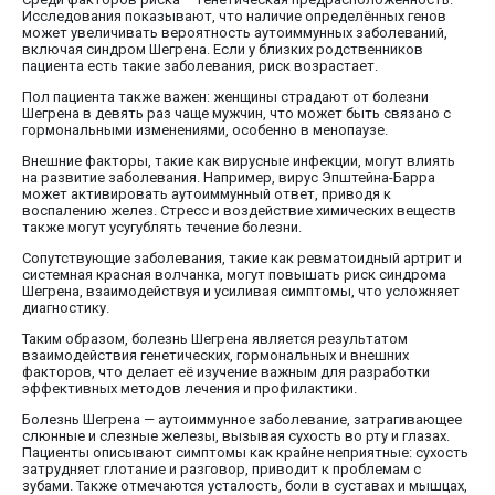
Исследования показывают, что наличие определённых генов
может увеличивать вероятность аутоиммунных заболеваний,
включая синдром Шегрена. Если у близких родственников
пациента есть такие заболевания, риск возрастает.
Пол пациента также важен: женщины страдают от болезни
Шегрена в девять раз чаще мужчин, что может быть связано с
гормональными изменениями, особенно в менопаузе.
Внешние факторы, такие как вирусные инфекции, могут влиять
на развитие заболевания. Например, вирус Эпштейна-Барра
может активировать аутоиммунный ответ, приводя к
воспалению желез. Стресс и воздействие химических веществ
также могут усугублять течение болезни.
Сопутствующие заболевания, такие как ревматоидный артрит и
системная красная волчанка, могут повышать риск синдрома
Шегрена, взаимодействуя и усиливая симптомы, что усложняет
диагностику.
Таким образом, болезнь Шегрена является результатом
взаимодействия генетических, гормональных и внешних
факторов, что делает её изучение важным для разработки
эффективных методов лечения и профилактики.
Болезнь Шегрена — аутоиммунное заболевание, затрагивающее
слюнные и слезные железы, вызывая сухость во рту и глазах.
Пациенты описывают симптомы как крайне неприятные: сухость
затрудняет глотание и разговор, приводит к проблемам с
зубами. Также отмечаются усталость, боли в суставах и мышцах,