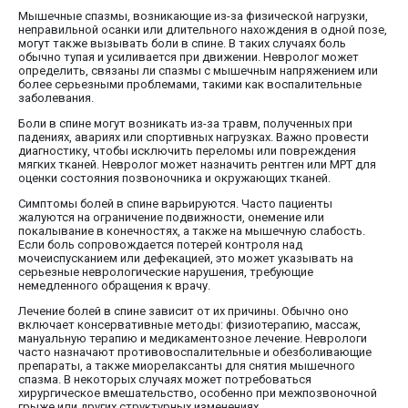
Мышечные спазмы, возникающие из-за физической нагрузки,
неправильной осанки или длительного нахождения в одной позе,
могут также вызывать боли в спине. В таких случаях боль
обычно тупая и усиливается при движении. Невролог может
определить, связаны ли спазмы с мышечным напряжением или
более серьезными проблемами, такими как воспалительные
заболевания.
Боли в спине могут возникать из-за травм, полученных при
падениях, авариях или спортивных нагрузках. Важно провести
диагностику, чтобы исключить переломы или повреждения
мягких тканей. Невролог может назначить рентген или МРТ для
оценки состояния позвоночника и окружающих тканей.
Симптомы болей в спине варьируются. Часто пациенты
жалуются на ограничение подвижности, онемение или
покалывание в конечностях, а также на мышечную слабость.
Если боль сопровождается потерей контроля над
мочеиспусканием или дефекацией, это может указывать на
серьезные неврологические нарушения, требующие
немедленного обращения к врачу.
Лечение болей в спине зависит от их причины. Обычно оно
включает консервативные методы: физиотерапию, массаж,
мануальную терапию и медикаментозное лечение. Неврологи
часто назначают противовоспалительные и обезболивающие
препараты, а также миорелаксанты для снятия мышечного
спазма. В некоторых случаях может потребоваться
хирургическое вмешательство, особенно при межпозвоночной
грыже или других структурных изменениях.