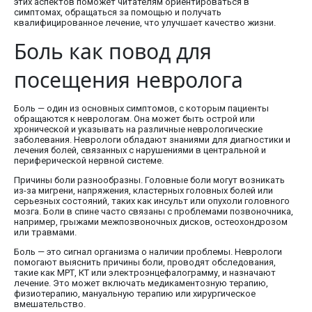
этих аспектов поможет читателям ориентироваться в
симптомах, обращаться за помощью и получать
квалифицированное лечение, что улучшает качество жизни.
Боль как повод для
посещения невролога
Боль — один из основных симптомов, с которым пациенты
обращаются к неврологам. Она может быть острой или
хронической и указывать на различные неврологические
заболевания. Неврологи обладают знаниями для диагностики и
лечения болей, связанных с нарушениями в центральной и
периферической нервной системе.
Причины боли разнообразны. Головные боли могут возникать
из-за мигрени, напряжения, кластерных головных болей или
серьезных состояний, таких как инсульт или опухоли головного
мозга. Боли в спине часто связаны с проблемами позвоночника,
например, грыжами межпозвоночных дисков, остеохондрозом
или травмами.
Боль — это сигнал организма о наличии проблемы. Неврологи
помогают выяснить причины боли, проводят обследования,
такие как МРТ, КТ или электроэнцефалограмму, и назначают
лечение. Это может включать медикаментозную терапию,
физиотерапию, мануальную терапию или хирургическое
вмешательство.