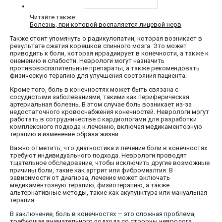
Читайте также:
Болезнь, при которой воспаляется лицевой нерв
Также стоит упомянуть о радикулопатии, которая возникает в
результате сжатия корешков спинного мозга. Это может
приводить к боли, которая иррадиирует в конечности, а также к
онемению и слабости. Неврологи могут назначить
противовоспалительные препараты, а также рекомендовать
физическую терапию для улучшения состояния пациента.
Кроме того, боль в конечностях может быть связана с
сосудистыми заболеваниями, такими как периферическая
артериальная болезнь. В этом случае боль возникает из-за
недостаточного кровоснабжения конечностей. Неврологи могут
работать в сотрудничестве с кардиологами для разработки
комплексного подхода к лечению, включая медикаментозную
терапию и изменение образа жизни.
Важно отметить, что диагностика и лечение боли в конечностях
требуют индивидуального подхода. Неврологи проводят
тщательное обследование, чтобы исключить другие возможные
причины боли, такие как артрит или фибромиалгия. В
зависимости от диагноза, лечение может включать
медикаментозную терапию, физиотерапию, а также
альтернативные методы, такие как акупунктура или мануальная
терапия.
В заключение, боль в конечностях — это сложная проблема,
требующая внимательного подхода со стороны невролога.