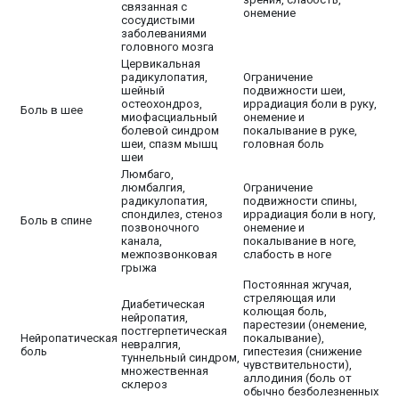
связанная с
онемение
сосудистыми
заболеваниями
головного мозга
Цервикальная
радикулопатия,
Ограничение
шейный
подвижности шеи,
остеохондроз,
иррадиация боли в руку,
Боль в шее
миофасциальный
онемение и
болевой синдром
покалывание в руке,
шеи, спазм мышц
головная боль
шеи
Люмбаго,
люмбалгия,
Ограничение
радикулопатия,
подвижности спины,
спондилез, стеноз
иррадиация боли в ногу,
Боль в спине
позвоночного
онемение и
канала,
покалывание в ноге,
межпозвонковая
слабость в ноге
грыжа
Постоянная жгучая,
стреляющая или
Диабетическая
колющая боль,
нейропатия,
парестезии (онемение,
постгерпетическая
Нейропатическая
покалывание),
невралгия,
боль
гипестезия (снижение
туннельный синдром,
чувствительности),
множественная
аллодиния (боль от
склероз
обычно безболезненных