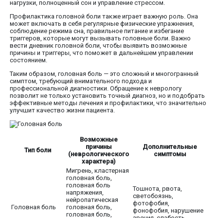
нагрузки, полноценный сон и управление стрессом.
Профилактика головной боли также играет важную роль. Она
может включать в себя регулярные физические упражнения,
соблюдение режима сна, правильное питание и избегание
триггеров, которые могут вызывать головные боли. Важно
вести дневник головной боли, чтобы выявить возможные
причины и триггеры, что поможет в дальнейшем управлении
состоянием.
Таким образом, головная боль — это сложный и многогранный
симптом, требующий внимательного подхода и
профессиональной диагностики. Обращение к неврологу
позволит не только установить точный диагноз, но и подобрать
эффективные методы лечения и профилактики, что значительно
улучшит качество жизни пациента.
Возможные
причины
Дополнительные
Тип боли
(неврологического
симптомы
характера)
Мигрень, кластерная
головная боль,
головная боль
Тошнота, рвота,
напряжения,
светобоязнь,
нейропатическая
фотофобия,
Головная боль
головная боль,
фонофобия, нарушение
головная боль,
зрения, слабость,