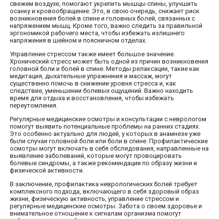
свежем воздухе, помогают укрепить мышцы спины, улучшить
осанку и кровообращение. Это, в свою очередь, снижает риск
возникновения болей в спине и головных болей, связанных с
напряжением мышц. Кроме того, важно следить за правильной
эргономикой рабочего места, чтобы избежать излишнего
напряжения в шейном и поясничном отделах.
Управление стрессом также имеет большое значение.
Хронический стресс может быть одной из причин возникновения
головной боли и болей в спине. Методы релаксации, такие как
медитация, дыхательные упражнения и массаж, могут
существенно помочь в снижении уровня стресса и, как
следствие, уменьшении болевых ощущений. Важно находить
время для отдыха и восстановления, чтобы избежать
переутомления.
Регулярные медицинские осмотры и консультации с неврологом
помогут выявить потенциальные проблемы на ранних стадиях.
Это особенно актуально для людей, у которых в анамнезе уже
были случаи головной боли или боли в спине. Профилактические
осмотры могут включать в себя обследования, направленные на
выявление заболеваний, которые могут провоцировать
болевые синдромы, а также рекомендации по образу жизни и
физической активности.
В заключение, профилактика неврологических болей требует
комплексного подхода, включающего в себя здоровый образ
жизни, физическую активность, управление стрессом и
регулярные медицинские осмотры. Забота о своем здоровье и
внимательное отношение к сигналам организма помогут