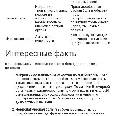
раздражителей)
Невралгия
Приступообразная,
тройничного нерва,
резкая боль в области
невралгия
лица,
Боль в лице
языкоглоточного
распространяющаяся
нерва, височно-
по ветвям тройничного
нижнечелюстной
нерва, мышечные
артрит
спазмы
Боль в отсутствующей
Ампутация
Фантомная боль
конечности, ощущение
конечности
присутствия конечности
Интересные факты
Вот несколько интересных фактов о болях, которые лечит
невролог:
Мигрень и ее влияние на качество жизни
: Мигрень — это
не просто сильная головная боль. Она может вызывать
такие симптомы, как тошнота, рвота и повышенная
чувствительность к свету и звукам. По данным Всемирной
организации здравоохранения, мигрень входит в число 20
самых инвалидизирующих заболеваний в мире, что
подчеркивает важность обращения к неврологу для
диагностики и лечения.
Невропатическая боль
: Эта боль возникает из-за
повреждения или дисфункции нервной системы и может