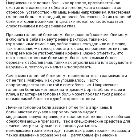
Напряженная головная боль, как правило, проявляется как
сжатие или давление в области головы, часто связанная со
стрессом, усталостью или мышечным напряжением. Кластерная
головная боль — это редкий, но очень болезненный тип головной
боли, который возникает в циклах и может сопровождаться
слезотечением и покраснением глаз.
Причины головной боли могут быть разнообразными. Они могут
включать в себя как внутренние факторы, такие как
гормональные изменения, заболевания сосудов или инфекции,
так и внешние — стресс, недостаток сна, неправильное питание
или чрезмерное употребление кофеина. Важно отметить, что
некоторые головные боли могут быть симптомами более
серьезных заболеваний, таких как опухоли мозга или сосудистые
нарушения, поэтому их нельзя игнорировать.
Симптомы головной боли могут варьироваться в зависимости
от ее типа. Мигрень, как уже упоминалось, часто
сопровождается тошнотой и светобоязнью. Напряженная
головная боль может вызывать дискомфорт в области шеи и
плеч, а кластерная головная боль может проявляться резкой,
невыносимой болью с одной стороны головы.
Лечение головной боли зависит от ее типа и причины. В
большинстве случаев неврологи рекомендуют
медикаментозную терапию, которая может включать в себя как
обезболивающие препараты, так и специфические средства для
лечения мигрени. Кроме того, важно учитывать
немедикаментозные методы, такие как физиотерапия, массаж, а
также изменение образа жизни — регулярные физические