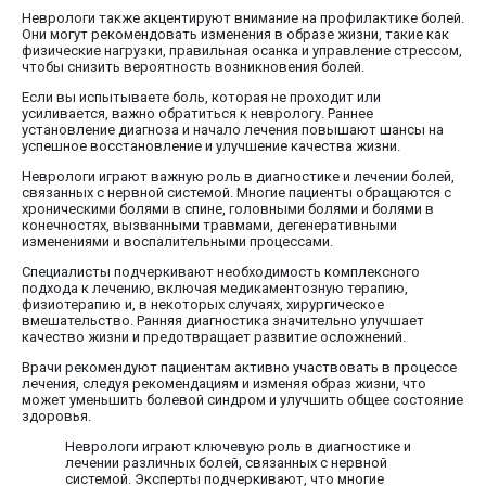
Неврологи также акцентируют внимание на профилактике болей.
Они могут рекомендовать изменения в образе жизни, такие как
физические нагрузки, правильная осанка и управление стрессом,
чтобы снизить вероятность возникновения болей.
Если вы испытываете боль, которая не проходит или
усиливается, важно обратиться к неврологу. Раннее
установление диагноза и начало лечения повышают шансы на
успешное восстановление и улучшение качества жизни.
Неврологи играют важную роль в диагностике и лечении болей,
связанных с нервной системой. Многие пациенты обращаются с
хроническими болями в спине, головными болями и болями в
конечностях, вызванными травмами, дегенеративными
изменениями и воспалительными процессами.
Специалисты подчеркивают необходимость комплексного
подхода к лечению, включая медикаментозную терапию,
физиотерапию и, в некоторых случаях, хирургическое
вмешательство. Ранняя диагностика значительно улучшает
качество жизни и предотвращает развитие осложнений.
Врачи рекомендуют пациентам активно участвовать в процессе
лечения, следуя рекомендациям и изменяя образ жизни, что
может уменьшить болевой синдром и улучшить общее состояние
здоровья.
Неврологи играют ключевую роль в диагностике и
лечении различных болей, связанных с нервной
системой. Эксперты подчеркивают, что многие