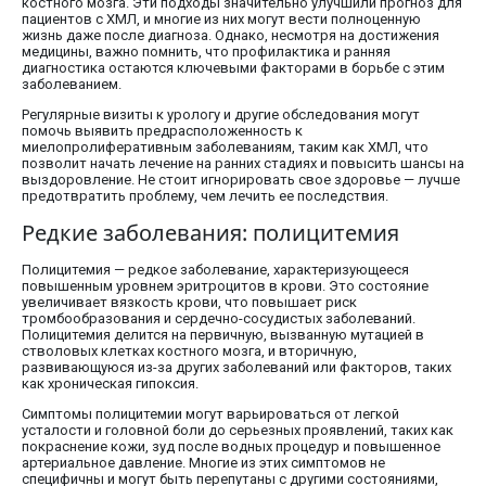
костного мозга. Эти подходы значительно улучшили прогноз для
пациентов с ХМЛ, и многие из них могут вести полноценную
жизнь даже после диагноза. Однако, несмотря на достижения
медицины, важно помнить, что профилактика и ранняя
диагностика остаются ключевыми факторами в борьбе с этим
заболеванием.
Регулярные визиты к урологу и другие обследования могут
помочь выявить предрасположенность к
миелопролиферативным заболеваниям, таким как ХМЛ, что
позволит начать лечение на ранних стадиях и повысить шансы на
выздоровление. Не стоит игнорировать свое здоровье — лучше
предотвратить проблему, чем лечить ее последствия.
Редкие заболевания: полицитемия
Полицитемия — редкое заболевание, характеризующееся
повышенным уровнем эритроцитов в крови. Это состояние
увеличивает вязкость крови, что повышает риск
тромбообразования и сердечно-сосудистых заболеваний.
Полицитемия делится на первичную, вызванную мутацией в
стволовых клетках костного мозга, и вторичную,
развивающуюся из-за других заболеваний или факторов, таких
как хроническая гипоксия.
Симптомы полицитемии могут варьироваться от легкой
усталости и головной боли до серьезных проявлений, таких как
покраснение кожи, зуд после водных процедур и повышенное
артериальное давление. Многие из этих симптомов не
специфичны и могут быть перепутаны с другими состояниями,