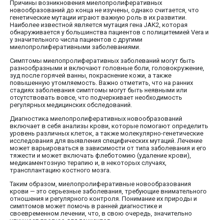
Причины возникновения миелопролиферативных
новообразований до конца не изучены, однако считается, что
генетические мутации играют важную роль в их развитии.
Наиболее известной является мутация гена JAK2, которая
обнаруживается у большинства пациентов с полицитемией Vera и
у значительного числа пациентов с другими
миелопролиферативными заболеваниями.
Симптомы миелопролиферативных заболеваний могут быть
разнообразными и включают головные боли, головокружение,
зуд после горячей ванны, покраснение кожи, а также
повышенную утомляемость. Важно отметить, что на ранних
стадиях заболевания симптомы могут быть неявными или
отсутствовать вовсе, что подчеркивает необходимость
регулярных медицинских обследований.
Диагностика миелопролиферативных новообразований
включает в себя анализы крови, которые помогают определить
уровень различных клеток, а также молекулярно-генетические
исследования для выявления специфических мутаций. Лечение
может варьироваться в зависимости от типа заболевания и его
тяжести и может включать флеботомию (удаление крови),
медикаментозную терапию и, в некоторых случаях,
трансплантацию костного мозга.
Таким образом, миелопролиферативные новообразования
крови — это серьезные заболевания, требующие внимательного
отношения и регулярного контроля. Понимание их природы и
симптомов может помочь в ранней диагностике и
своевременном лечении, что, в свою очередь, значительно