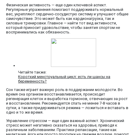
Физическая активность — еще один ключевой аспект.
Регулярные упражнения помогают поддерживать нормальный
вес, укрепляют сердечно-сосудистую систему и улучшают общее
самочувствие. Это может быть как кардионагрузка, так и
силовые тренировки. Главное — найти тот вид активности,
который приносит удовольствие, чтобы занятия спортом не
воспринимались как обязанность.
Читайте также:
Короткий менструальный цикл: есть ли шансы на
беременность?
Сон также играет важную роль в поддержании молодости. Во
время сна организм восстанавливается, происходит
регенерация клеток и выработка гормонов, отвечающих за рост
и восстановление. Рекомендуется спать не менее 7-8 часов в
сутки, а также придерживаться режима — ложиться и вставать в
одно и то же время.
Управление стрессом — еще один важный аспект. Хронический
стресс может негативно сказаться на здоровье, приводя к
различным заболеваниям. Практики релаксации, такие как
медитация, йога или просто прогулки на свежем воздухе, помогут