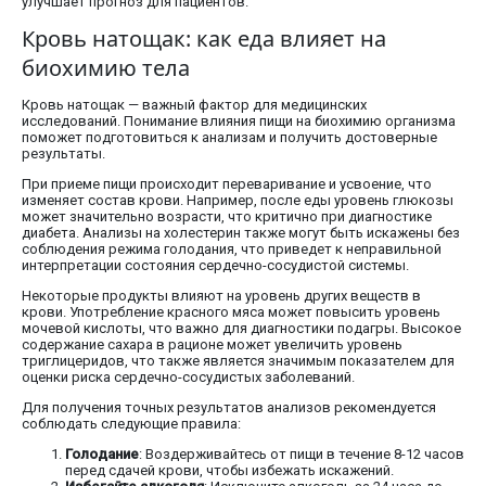
улучшает прогноз для пациентов.
Кровь натощак: как еда влияет на
биохимию тела
Кровь натощак — важный фактор для медицинских
исследований. Понимание влияния пищи на биохимию организма
поможет подготовиться к анализам и получить достоверные
результаты.
При приеме пищи происходит переваривание и усвоение, что
изменяет состав крови. Например, после еды уровень глюкозы
может значительно возрасти, что критично при диагностике
диабета. Анализы на холестерин также могут быть искажены без
соблюдения режима голодания, что приведет к неправильной
интерпретации состояния сердечно-сосудистой системы.
Некоторые продукты влияют на уровень других веществ в
крови. Употребление красного мяса может повысить уровень
мочевой кислоты, что важно для диагностики подагры. Высокое
содержание сахара в рационе может увеличить уровень
триглицеридов, что также является значимым показателем для
оценки риска сердечно-сосудистых заболеваний.
Для получения точных результатов анализов рекомендуется
соблюдать следующие правила:
Голодание
: Воздерживайтесь от пищи в течение 8-12 часов
перед сдачей крови, чтобы избежать искажений.