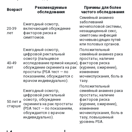
Рекомендуемые
Причины для более
Возраст
обследования
частого обследования
Семейный анамнез
заболеваний
Ежегодный осмотр,
мочеполовой системы,
20-39
включающий обсуждение
незащищенный секс,
лет
факторов риска и
симптомы инфекций
симптомов.
мочевыводящих путей
или половых органов.
Ежегодный осмотр,
Положительный
цифровой ректальный
семейный анамнез рака
осмотр (пальцевое
простаты, наличие
40-49
исследование прямой кишки),
факторов риска
лет
обсуждение скрининга на рак
(курение, ожирение),
простаты (PSA тест — по
изменение
показаниям, обсуждается с
мочеиспускания, боль в
врачом индивидуально).
тазу.
Положительный
Ежегодный осмотр,
семейный анамнез рака
цифровой ректальный
простаты, наличие
осмотр, обсуждение
факторов риска
50 лет и
скрининга на рак простаты
(курение, ожирение),
старше
(PSA тест — по показаниям,
изменение
обсуждается с врачом
мочеиспускания, боль в
индивидуально).
тазу, повышенный
уровень PSA.