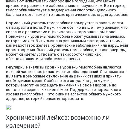
начинают испытывать кислородное голодание, что может
привести к различным заболеваниям и нарушениям. Во-вторых,
гемоглобин участвует в поддержании кислотно-щелочного
баланса в организме, что также критически важно для здоровья.
Нормальный уровень гемоглобина варьируется в зависимости
от возраста и пола. У мужчин он обычно выше, чем у женщин, что
связано с различиями в физиологии и гормональном фоне.
Пониженный уровень гемоглобина может указывать на анемию,
которая может быть вызвана различными факторами, такими
как недостаток железа, хронические заболевания или нарушения
кроветворения. Высокий уровень гемоглобина, в свою очередь,
может свидетельствовать о таких состояниях, как
обезвоживание или заболевания легких.
Регулярные анализы крови на уровень гемоглобина являются
важной частью профилактических обследований. Они помогают
выявить возможные отклонения на ранних стадиях и принять
необходимые меры. Особенно это актуально для мужчин,
которые могут не обращать внимания на свое здоровье до
появления серьезных симптомов. Поддержание нормального
уровня гемоглобина — это один из аспектов общего мужского
здоровья, который нельзя игнорировать.
Хронический лейкоз: возможно ли
излечение?