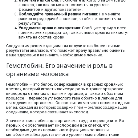
Избегайте алкоголя
: Исключите алкоголь за 24 часа до
анализа, так как он может повлиять на уровень
ферментов и других показателей.
Соблюдайте привычный режим питания
: Не меняйте
рацион перед сдачей анализов, чтобы не повлиять на
результаты.
Уведомите врача о лекарствах
: Сообщите врачу о всех
принимаемых препаратах, так как некоторые из них могут
влиять на состав крови.
Следуя этим рекомендациям, вы получите наиболее точные
результаты анализов, что поможет врачу правильно оценить
ваше здоровье и назначить необходимое лечение.
Гемоглобин. Его значение и роль в
организме человека
Гемоглобин — это белок, содержащийся в красных кровяных
клетках, который играет ключевую роль в транспортировке
кислорода от легких к тканям и органам, а также в обратном
процессе — переносе углекислого газа обратно в легкие для
выведения из организма. Он состоит из четырех полипептидных
цепей, каждая из которых содержит гем — железосодержащее
соединение, которое связывает кислород.
Значение гемоглобина для организма трудно переоценить. Во-
первых, он обеспечивает кислородом все клетки, что
необходимо для их нормального функционирования и
метаболизма. Без достаточного уровня гемоглобина ткани