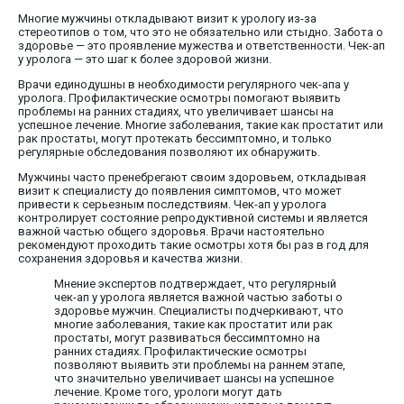
Многие мужчины откладывают визит к урологу из-за
стереотипов о том, что это не обязательно или стыдно. Забота о
здоровье — это проявление мужества и ответственности. Чек-ап
у уролога — это шаг к более здоровой жизни.
Врачи единодушны в необходимости регулярного чек-апа у
уролога. Профилактические осмотры помогают выявить
проблемы на ранних стадиях, что увеличивает шансы на
успешное лечение. Многие заболевания, такие как простатит или
рак простаты, могут протекать бессимптомно, и только
регулярные обследования позволяют их обнаружить.
Мужчины часто пренебрегают своим здоровьем, откладывая
визит к специалисту до появления симптомов, что может
привести к серьезным последствиям. Чек-ап у уролога
контролирует состояние репродуктивной системы и является
важной частью общего здоровья. Врачи настоятельно
рекомендуют проходить такие осмотры хотя бы раз в год для
сохранения здоровья и качества жизни.
Мнение экспертов подтверждает, что регулярный
чек-ап у уролога является важной частью заботы о
здоровье мужчин. Специалисты подчеркивают, что
многие заболевания, такие как простатит или рак
простаты, могут развиваться бессимптомно на
ранних стадиях. Профилактические осмотры
позволяют выявить эти проблемы на раннем этапе,
что значительно увеличивает шансы на успешное
лечение. Кроме того, урологи могут дать