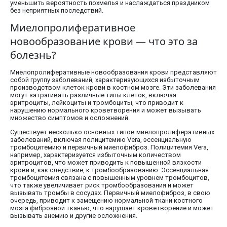
уменьшить вероятность похмелья и наслаждаться праздником
без неприятных последствий.
Миелопролиферативное
новообразование крови — что это за
болезнь?
Миелопролиферативные новообразования крови представляют
собой группу заболеваний, характеризующихся избыточным
производством клеток крови в костном мозге. Эти заболевания
могут затрагивать различные типы клеток, включая
эритроциты, лейкоциты и тромбоциты, что приводит к
нарушению нормального кроветворения и может вызывать
множество симптомов и осложнений.
Существует несколько основных типов миелопролиферативных
заболеваний, включая полицитемию Vera, эссенциальную
тромбоцитемию и первичный миелофиброз. Полицитемия Vera,
например, характеризуется избыточным количеством
эритроцитов, что может приводить к повышенной вязкости
крови и, как следствие, к тромбообразованию. Эссенциальная
тромбоцитемия связана с повышенным уровнем тромбоцитов,
что также увеличивает риск тромбообразования и может
вызывать тромбы в сосудах. Первичный миелофиброз, в свою
очередь, приводит к замещению нормальной ткани костного
мозга фиброзной тканью, что нарушает кроветворение и может
вызывать анемию и другие осложнения.