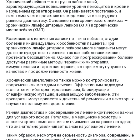
Хронический лейкоз — это группа заболеваний,
характеризующихся повышением уровня лейкоцитов в крови и
нарушением кроветворения. Он развивается постепенно, и
симптомы часто проявляются медленно, что затрудняет
раннюю диагностику. Основные типы хронического лейкоза —
хронический лимфоцитарный лейкоз (ХЛЛ) и хронический
миелолейкоз (ХМЛ).
Возможность излечения зависит от типа лейкоза, стадии
болезни и индивидуальных особенностей пациента. При
хроническом лимфоцитарном лейкозе многие пациенты могут
долго не нуждаться в лечении, так как заболевание может
протекать бессимптомно. Однако при прогрессировании болезни
доступны различные методы терапии: химиотерапия,
иммунотерапия и таргетная терапия, которые могут улучшить
качество и продолжительность жизни.
Хронический миелолейкоз также можно контролировать
современными методами лечения. Эффективным подходом
являются ингибиторы тирозинкиназы, блокирующие
специфическую мутацию, вызывающую заболевание. Эти
препараты могут привести к длительной ремиссии и в некоторых
случаях к полному выздоровлению.
Ранняя диагностика и своевременное лечение критически важны
для успешного исхода. Регулярные медицинские осмотры и
анализы крови помогают выявить изменения на ранних стадиях,
что значительно увеличивает шансы на успешное лечение.
Таким образом, несмотря на серьезность диагноза, современные
методы лечения и постоянный мониторинг состояния здоровья