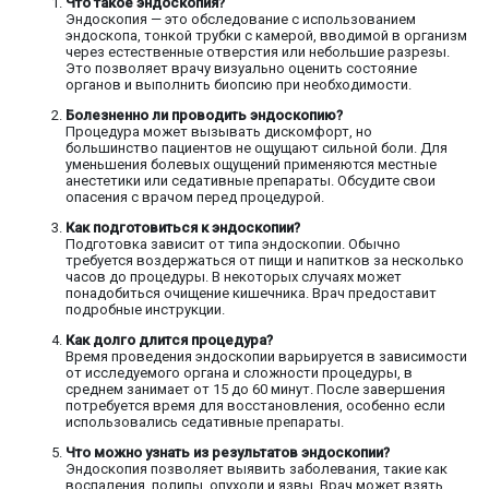
Что такое эндоскопия?
Эндоскопия — это обследование с использованием
эндоскопа, тонкой трубки с камерой, вводимой в организм
через естественные отверстия или небольшие разрезы.
Это позволяет врачу визуально оценить состояние
органов и выполнить биопсию при необходимости.
Болезненно ли проводить эндоскопию?
Процедура может вызывать дискомфорт, но
большинство пациентов не ощущают сильной боли. Для
уменьшения болевых ощущений применяются местные
анестетики или седативные препараты. Обсудите свои
опасения с врачом перед процедурой.
Как подготовиться к эндоскопии?
Подготовка зависит от типа эндоскопии. Обычно
требуется воздержаться от пищи и напитков за несколько
часов до процедуры. В некоторых случаях может
понадобиться очищение кишечника. Врач предоставит
подробные инструкции.
Как долго длится процедура?
Время проведения эндоскопии варьируется в зависимости
от исследуемого органа и сложности процедуры, в
среднем занимает от 15 до 60 минут. После завершения
потребуется время для восстановления, особенно если
использовались седативные препараты.
Что можно узнать из результатов эндоскопии?
Эндоскопия позволяет выявить заболевания, такие как
воспаления, полипы, опухоли и язвы. Врач может взять