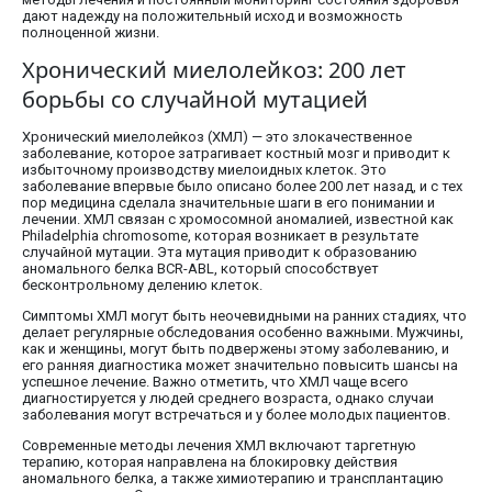
дают надежду на положительный исход и возможность
полноценной жизни.
Хронический миелолейкоз: 200 лет
борьбы со случайной мутацией
Хронический миелолейкоз (ХМЛ) — это злокачественное
заболевание, которое затрагивает костный мозг и приводит к
избыточному производству миелоидных клеток. Это
заболевание впервые было описано более 200 лет назад, и с тех
пор медицина сделала значительные шаги в его понимании и
лечении. ХМЛ связан с хромосомной аномалией, известной как
Philadelphia chromosome, которая возникает в результате
случайной мутации. Эта мутация приводит к образованию
аномального белка BCR-ABL, который способствует
бесконтрольному делению клеток.
Симптомы ХМЛ могут быть неочевидными на ранних стадиях, что
делает регулярные обследования особенно важными. Мужчины,
как и женщины, могут быть подвержены этому заболеванию, и
его ранняя диагностика может значительно повысить шансы на
успешное лечение. Важно отметить, что ХМЛ чаще всего
диагностируется у людей среднего возраста, однако случаи
заболевания могут встречаться и у более молодых пациентов.
Современные методы лечения ХМЛ включают таргетную
терапию, которая направлена на блокировку действия
аномального белка, а также химиотерапию и трансплантацию