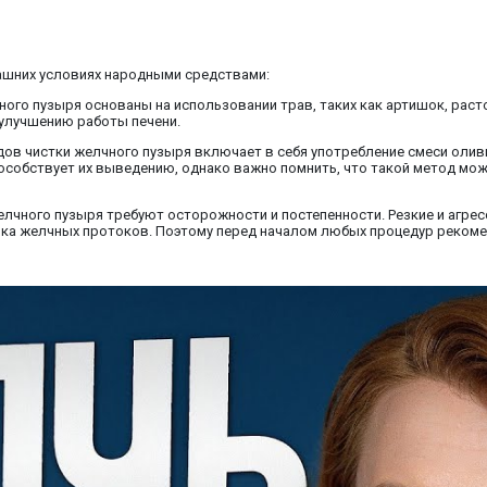
ашних условиях народными средствами:
ного пузыря основаны на использовании трав, таких как артишок, раст
улучшению работы печени.
дов чистки желчного пузыря включает в себя употребление смеси оливк
особствует их выведению, однако важно помнить, что такой метод мож
елчного пузыря требуют осторожности и постепенности. Резкие и агре
рка желчных протоков. Поэтому перед началом любых процедур рекоме