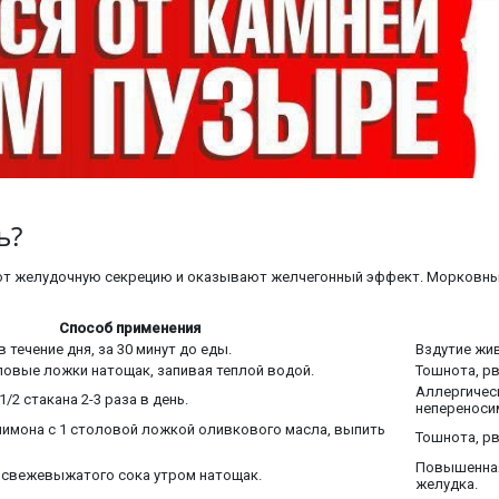
ь?
ют желудочную секрецию и оказывают желчегонный эффект. Морковный
Способ применения
в течение дня, за 30 минут до еды.
Вздутие жив
ловые ложки натощак, запивая теплой водой.
Тошнота, рв
Аллергичес
1/2 стакана 2-3 раза в день.
непереноси
лимона с 1 столовой ложкой оливкового масла, выпить
Тошнота, рв
Повышенная
а свежевыжатого сока утром натощак.
желудка.