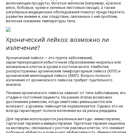
включающее продукты, богатые железом (например, красное
мясо, бобовые, орехи и зеленые листовые овощи), а также
регулярные медицинские обследования помогут предотвратить
развитие анемии и, как следствие, связанных с ней проблем,
включая снижение температуры тела.
Хронический лейкоз: возможно ли
излечение?
Хронический лейкоз — это группа заболеваний,
характеризующихся избыточным образованием незрелых или
аномальных клеток в крови и костном мозге. Наиболее
распространены хронический лимфоцитарный лейкоз (ХЛЛ) и
хронический миелоидный лейкоз (ХМЛ). Вопрос полного
излечения от хронического лейкоза требует тщательного
анализа.
Лечение хронического лейкоза зависит от типа заболевания, его
стадии и состояния пациента. На ранних этапах возможно
достижение ремиссии, когда симптомы уменьшаются или
исчезают, а уровень лейкоцитов нормализуется. Однако это не
всегда гарантирует полное излечение из-за риска рецидива.
Для терапии используются различные методы: химиотерапия,
таргетная терапия и иммунотерапия. Таргетная терапия нацелена
на молекулы, связанные с ростом раковых клеток, что снижает
побочные эффекты и повышает эффективность. Иммунотерапия