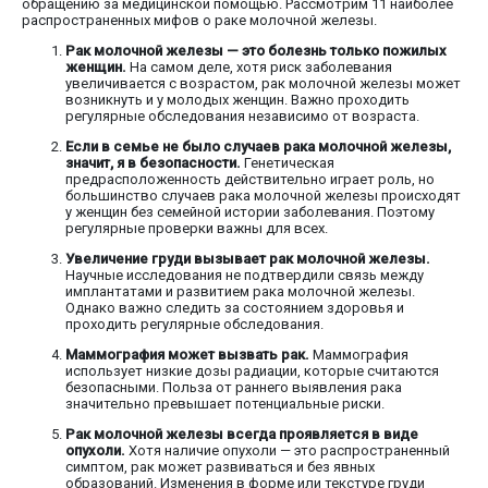
обращению за медицинской помощью. Рассмотрим 11 наиболее
распространенных мифов о раке молочной железы.
Рак молочной железы — это болезнь только пожилых
женщин.
На самом деле, хотя риск заболевания
увеличивается с возрастом, рак молочной железы может
возникнуть и у молодых женщин. Важно проходить
регулярные обследования независимо от возраста.
Если в семье не было случаев рака молочной железы,
значит, я в безопасности.
Генетическая
предрасположенность действительно играет роль, но
большинство случаев рака молочной железы происходят
у женщин без семейной истории заболевания. Поэтому
регулярные проверки важны для всех.
Увеличение груди вызывает рак молочной железы.
Научные исследования не подтвердили связь между
имплантатами и развитием рака молочной железы.
Однако важно следить за состоянием здоровья и
проходить регулярные обследования.
Маммография может вызвать рак.
Маммография
использует низкие дозы радиации, которые считаются
безопасными. Польза от раннего выявления рака
значительно превышает потенциальные риски.
Рак молочной железы всегда проявляется в виде
опухоли.
Хотя наличие опухоли — это распространенный
симптом, рак может развиваться и без явных
образований. Изменения в форме или текстуре груди