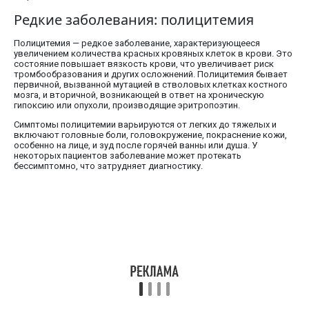
Редкие заболевания: полицитемия
Полицитемия — редкое заболевание, характеризующееся
увеличением количества красных кровяных клеток в крови. Это
состояние повышает вязкость крови, что увеличивает риск
тромбообразования и других осложнений. Полицитемия бывает
первичной, вызванной мутацией в стволовых клетках костного
мозга, и вторичной, возникающей в ответ на хроническую
гипоксию или опухоли, производящие эритропоэтин.
Симптомы полицитемии варьируются от легких до тяжелых и
включают головные боли, головокружение, покраснение кожи,
особенно на лице, и зуд после горячей ванны или душа. У
некоторых пациентов заболевание может протекать
бессимптомно, что затрудняет диагностику.