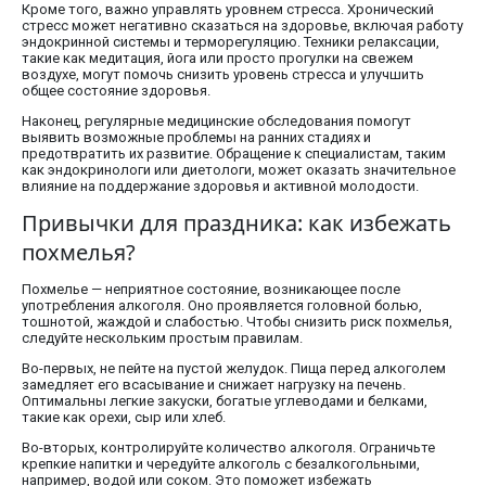
Кроме того, важно управлять уровнем стресса. Хронический
стресс может негативно сказаться на здоровье, включая работу
эндокринной системы и терморегуляцию. Техники релаксации,
такие как медитация, йога или просто прогулки на свежем
воздухе, могут помочь снизить уровень стресса и улучшить
общее состояние здоровья.
Наконец, регулярные медицинские обследования помогут
выявить возможные проблемы на ранних стадиях и
предотвратить их развитие. Обращение к специалистам, таким
как эндокринологи или диетологи, может оказать значительное
влияние на поддержание здоровья и активной молодости.
Привычки для праздника: как избежать
похмелья?
Похмелье — неприятное состояние, возникающее после
употребления алкоголя. Оно проявляется головной болью,
тошнотой, жаждой и слабостью. Чтобы снизить риск похмелья,
следуйте нескольким простым правилам.
Во-первых, не пейте на пустой желудок. Пища перед алкоголем
замедляет его всасывание и снижает нагрузку на печень.
Оптимальны легкие закуски, богатые углеводами и белками,
такие как орехи, сыр или хлеб.
Во-вторых, контролируйте количество алкоголя. Ограничьте
крепкие напитки и чередуйте алкоголь с безалкогольными,
например, водой или соком. Это поможет избежать