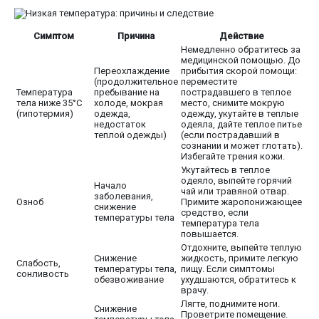
Симптом
Причина
Действие
Немедленно обратитесь за
медицинской помощью. До
Переохлаждение
прибытия скорой помощи:
(продолжительное
переместите
Температура
пребывание на
пострадавшего в теплое
тела ниже 35°C
холоде, мокрая
место, снимите мокрую
(гипотермия)
одежда,
одежду, укутайте в теплые
недостаток
одеяла, дайте теплое питье
теплой одежды)
(если пострадавший в
сознании и может глотать).
Избегайте трения кожи.
Укутайтесь в теплое
одеяло, выпейте горячий
Начало
чай или травяной отвар.
заболевания,
Озноб
Примите жаропонижающее
снижение
средство, если
температуры тела
температура тела
повышается.
Отдохните, выпейте теплую
Снижение
жидкость, примите легкую
Слабость,
температуры тела,
пищу. Если симптомы
сонливость
обезвоживание
ухудшаются, обратитесь к
врачу.
Лягте, поднимите ноги.
Снижение
Проветрите помещение.