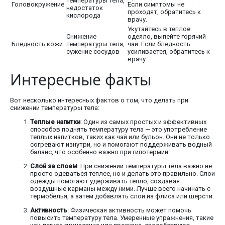
температуры тела,
Головокружение
Если симптомы не
недостаток
проходят, обратитесь к
кислорода
врачу.
Укутайтесь в теплое
Снижение
одеяло, выпейте горячий
Бледность кожи
температуры тела,
чай. Если бледность
сужение сосудов
усиливается, обратитесь к
врачу.
Интересные факты
Вот несколько интересных фактов о том, что делать при
снижении температуры тела:
Теплые напитки
: Один из самых простых и эффективных
способов поднять температуру тела — это употребление
теплых напитков, таких как чай или бульон. Они не только
согревают изнутри, но и помогают поддерживать водный
баланс, что особенно важно при гипотермии.
Слой за слоем
: При снижении температуры тела важно не
просто одеваться теплее, но и делать это правильно. Слои
одежды помогают удерживать тепло, создавая
воздушные карманы между ними. Лучше всего начинать с
термобелья, а затем добавлять слои из флиса или шерсти.
Активность
: Физическая активность может помочь
повысить температуру тела. Умеренные упражнения, такие