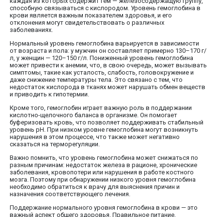
каждая из которых содержит гем — железосодержащую группу,
способную связываться с кислородом. Уровень гемоглобина в
крови является важным показателем здоровья, и его
отклонения могут свидетельствовать о различных
заболеваниях.
Нормальный уровень гемоглобина варьируется в зависимости
от возраста и пола: у мужчин он составляет примерно 130–170 г/
л, у женщин — 120–150 г/л. Пониженный уровень гемоглобина
может привести к анемии, что, в свою очередь, может вызывать
симптомы, такие как усталость, слабость, головокружение и
даже снижение температуры тела. Это связано с тем, что
недостаток кислорода в тканях может нарушать обмен веществ
и приводить к гипотермии.
Кроме того, гемоглобин играет важную роль в поддержании
кислотно-щелочного баланса в организме. Он помогает
буферизовать кровь, что позволяет поддерживать стабильный
уровень pH. При низком уровне гемоглобина могут возникнуть
нарушения в этом процессе, что также может негативно
сказаться на терморегуляции.
Важно помнить, что уровень гемоглобина может снижаться по
разным причинам: недостаток железа в рационе, хронические
заболевания, кровопотери или нарушения в работе костного
мозга. Поэтому при обнаружении низкого уровня гемоглобина
необходимо обратиться к врачу для выяснения причин и
назначения соответствующего лечения.
Поддержание нормального уровня гемоглобина в крови — это
важный аспект общего здоровья. Правильное питание,