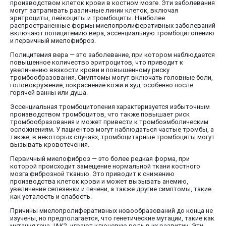
производством клеток крови в костном мозге. Эти заболевания
могут затрагивать различные линии клеток, включая
эритроциты, лейкоциты и тромбоциты. Наиболее
распространенные формы миелопролиферативных заболеваний
включают полицитемию вера, эссенциальную тромбоцитопению
и первичный миелофиброз.
Полицитемия вера — это заболевание, при котором наблюдается
повышенное количество эритроцитов, что приводит к
увеличению вязкости крови и повышенному риску
тромбообразования. Симптомы могут включать головные боли,
головокружение, покраснение кожи и зуд, особенно после
горячей ванны или душа.
Эссенциальная тромбоцитопения характеризуется избыточным
производством тромбоцитов, что также повышает риск
тромбообразования и может привести к тромбоэмболическим
осложнениям. У пациентов могут наблюдаться частые тромбы, а
также, в некоторых случаях, тромбоцитарные тромбоциты могут
вызывать кровотечения.
Первичный миелофиброз — это более редкая форма, при
которой происходит замещение нормальной ткани костного
мозга фиброзной тканью. Это приводит к снижению
производства клеток крови и может вызывать анемию,
увеличение селезенки и печени, а также другие симптомы, такие
как усталость и слабость.
Причины миелопролиферативных новообразований до конца не
изучены, но предполагается, что генетические мутации, такие как
мутация гена JAK2, играют ключевую роль в их развитии. Эти