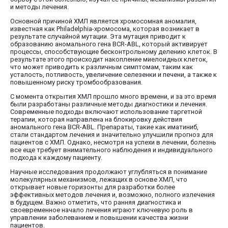
и методы лечения.
Основной причиной ХМЛ является хромосомная аномалия,
известная как Philadelphia-хромосома, которая возникает в
результате случайной мутации. Эта мутация приводит к
образованию аномального гена BCR-ABL, который активирует
процессы, способствующие бесконтрольному делению клеток. В
результате этого происходит накопление миелоидных клеток,
что может приводить к различным симптомам, таким как
усталость, потливость, увеличение селезенки и печени, а также к
повышенному риску тромбообразования.
С момента открытия ХМЛ прошло много времени, и за это время
были разработаны различные методы диагностики и лечения.
Современные подходы включают использование таргетной
терапии, которая направлена на блокировку действия
аномального гена BCR-ABL. Препараты, такие как иматиниб,
стали стандартом лечения и значительно улучшили прогноз для
пациентов с ХМЛ. Однако, несмотря на успехи в лечении, болезнь
все еще требует внимательного наблюдения и индивидуального
подхода к каждому пациенту.
Научные исследования продолжают углубляться в понимание
молекулярных механизмов, лежащих в основе ХМЛ, что
открывает новые горизонты для разработки более
эффективных методов лечения и, возможно, полного излечения
в будущем. Важно отметить, что ранняя диагностика и
своевременное начало лечения играют ключевую роль в
управлении заболеванием и повышении качества жизни
пациентов.