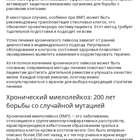
активирует защитные механизмы организма для борьбы с
раковыми клетками.
В некоторых случаях, особенно при ХМЛ, может быть
рекомендована трансплантация стволовых клеток, что
обновляет кроветворную систему пациента. Этот метод требует
тщательной подготовки и подходит не всем.
Успех лечения хронического лейкоза зависит от ранней
диагностики и индивидуального подхода. Регулярные
обследования и контроль состояния здоровья позволяют
своевременно выявлять изменения и корректировать терапию.
Хотя полное излечение хронического лейкоза может быть
сложным, современные методы лечения помогают многим
пациентам достигать длительной ремиссии и улучшать качество
жизни. Каждый случай уникален, поэтому важно
консультироваться с врачом для выбора подходящей стратегии
лечения.
Хронический миелолейкоз: 200 лет
борьбы со случайной мутацией
Хронический миелолейкоз (ХМЛ) — это заболевание,
относящееся к группе миелопролиферативных расстройств,
характеризующееся избыточным образованием зрелых и
незрелых клеток крови в костном мозге. Оно было впервые
описано более 200 лет назад, и с тех пор ученые и врачи ведут
борьбу с этой болезнью, изучая ее причины, механизмы развития