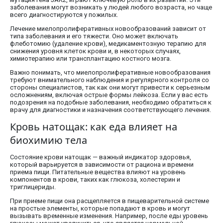
заболевания могут возникать у людей любого возраста, но чаще
всего диагностируются у пожилых.
Лечение миелопролиферативных новообразований зависит от
типа заболевания и его тяжести. Оно может включать
флеботомию (удаление крови), медикаментозную терапию для
снижения уровня клеток крови и, в некоторых случаях,
химиотерапию или трансплантацию костного мозга.
Важно понимать, что миелопролиферативные новообразования
требуют внимательного наблюдения и регулярного контроля со
стороны специалистов, так как они могут привести к серьезным
осложнениям, включая острые формы лейкоза. Если у вас есть
подозрения на подобные заболевания, необходимо обратиться к
врачу для диагностики и назначения соответствующего лечения.
Кровь натощак: как еда влияет на
биохимию тела
Состояние крови натощак — важный индикатор здоровья,
который варьируется в зависимости от рациона и времени
приема пищи. Питательные вещества влияют на уровень
компонентов в крови, таких как глюкоза, холестерин и
триглицериды.
При приеме пищи она расщепляется в пищеварительной системе
на простые элементы, которые попадают в кровь и могут
вызывать временные изменения. Например, после еды уровень