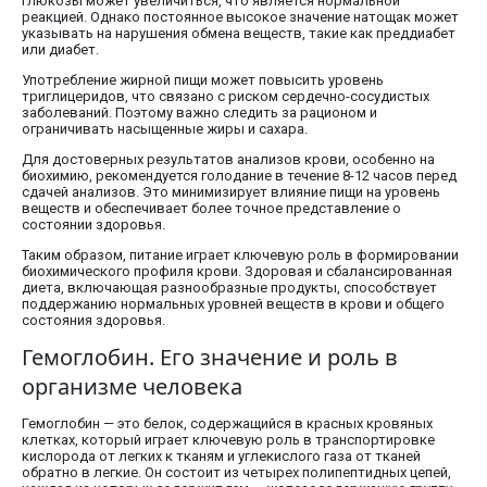
глюкозы может увеличиться, что является нормальной
реакцией. Однако постоянное высокое значение натощак может
указывать на нарушения обмена веществ, такие как преддиабет
или диабет.
Употребление жирной пищи может повысить уровень
триглицеридов, что связано с риском сердечно-сосудистых
заболеваний. Поэтому важно следить за рационом и
ограничивать насыщенные жиры и сахара.
Для достоверных результатов анализов крови, особенно на
биохимию, рекомендуется голодание в течение 8-12 часов перед
сдачей анализов. Это минимизирует влияние пищи на уровень
веществ и обеспечивает более точное представление о
состоянии здоровья.
Таким образом, питание играет ключевую роль в формировании
биохимического профиля крови. Здоровая и сбалансированная
диета, включающая разнообразные продукты, способствует
поддержанию нормальных уровней веществ в крови и общего
состояния здоровья.
Гемоглобин. Его значение и роль в
организме человека
Гемоглобин — это белок, содержащийся в красных кровяных
клетках, который играет ключевую роль в транспортировке
кислорода от легких к тканям и углекислого газа от тканей
обратно в легкие. Он состоит из четырех полипептидных цепей,