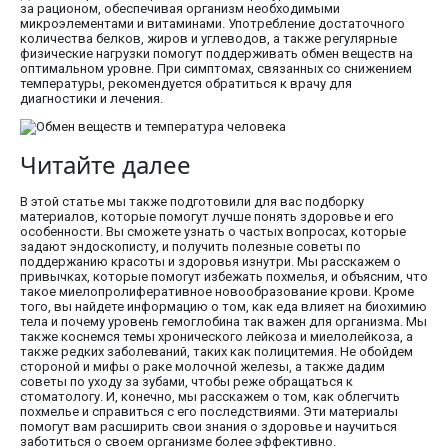
за рационом, обеспечивая организм необходимыми
микроэлементами и витаминами. Употребление достаточного
количества белков, жиров и углеводов, а также регулярные
физические нагрузки помогут поддерживать обмен веществ на
оптимальном уровне. При симптомах, связанных со снижением
температуры, рекомендуется обратиться к врачу для
диагностики и лечения.
Читайте далее
В этой статье мы также подготовили для вас подборку
материалов, которые помогут лучше понять здоровье и его
особенности. Вы сможете узнать о частых вопросах, которые
задают эндоскописту, и получить полезные советы по
поддержанию красоты и здоровья изнутри. Мы расскажем о
привычках, которые помогут избежать похмелья, и объясним, что
такое миелопролиферативное новообразование крови. Кроме
того, вы найдете информацию о том, как еда влияет на биохимию
тела и почему уровень гемоглобина так важен для организма. Мы
также коснемся темы хронического лейкоза и миелолейкоза, а
также редких заболеваний, таких как полицитемия. Не обойдем
стороной и мифы о раке молочной железы, а также дадим
советы по уходу за зубами, чтобы реже обращаться к
стоматологу. И, конечно, мы расскажем о том, как облегчить
похмелье и справиться с его последствиями. Эти материалы
помогут вам расширить свои знания о здоровье и научиться
заботиться о своем организме более эффективно.