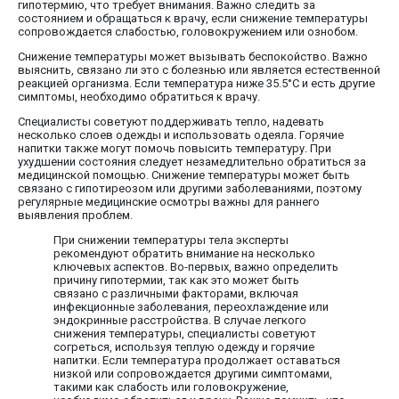
гипотермию, что требует внимания. Важно следить за
состоянием и обращаться к врачу, если снижение температуры
сопровождается слабостью, головокружением или ознобом.
Снижение температуры может вызывать беспокойство. Важно
выяснить, связано ли это с болезнью или является естественной
реакцией организма. Если температура ниже 35.5°C и есть другие
симптомы, необходимо обратиться к врачу.
Специалисты советуют поддерживать тепло, надевать
несколько слоев одежды и использовать одеяла. Горячие
напитки также могут помочь повысить температуру. При
ухудшении состояния следует незамедлительно обратиться за
медицинской помощью. Снижение температуры может быть
связано с гипотиреозом или другими заболеваниями, поэтому
регулярные медицинские осмотры важны для раннего
выявления проблем.
При снижении температуры тела эксперты
рекомендуют обратить внимание на несколько
ключевых аспектов. Во-первых, важно определить
причину гипотермии, так как это может быть
связано с различными факторами, включая
инфекционные заболевания, переохлаждение или
эндокринные расстройства. В случае легкого
снижения температуры, специалисты советуют
согреться, используя теплую одежду и горячие
напитки. Если температура продолжает оставаться
низкой или сопровождается другими симптомами,
такими как слабость или головокружение,