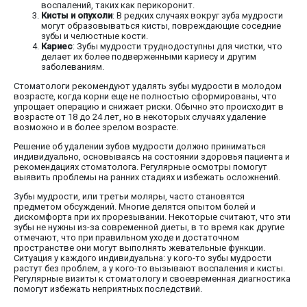
воспалений, таких как перикоронит.
Кисты и опухоли
: В редких случаях вокруг зуба мудрости
могут образовываться кисты, повреждающие соседние
зубы и челюстные кости.
Кариес
: Зубы мудрости труднодоступны для чистки, что
делает их более подверженными кариесу и другим
заболеваниям.
Стоматологи рекомендуют удалять зубы мудрости в молодом
возрасте, когда корни еще не полностью сформированы, что
упрощает операцию и снижает риски. Обычно это происходит в
возрасте от 18 до 24 лет, но в некоторых случаях удаление
возможно и в более зрелом возрасте.
Решение об удалении зубов мудрости должно приниматься
индивидуально, основываясь на состоянии здоровья пациента и
рекомендациях стоматолога. Регулярные осмотры помогут
выявить проблемы на ранних стадиях и избежать осложнений.
Зубы мудрости, или третьи моляры, часто становятся
предметом обсуждений. Многие делятся опытом болей и
дискомфорта при их прорезывании. Некоторые считают, что эти
зубы не нужны из-за современной диеты, в то время как другие
отмечают, что при правильном уходе и достаточном
пространстве они могут выполнять жевательные функции.
Ситуация у каждого индивидуальна: у кого-то зубы мудрости
растут без проблем, а у кого-то вызывают воспаления и кисты.
Регулярные визиты к стоматологу и своевременная диагностика
помогут избежать неприятных последствий.