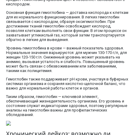
кислородом.
Основная функция гемоглобина — доставка кислорода к клеткам
для их нормального функционирования. В легких гемоглобин
связывается с кислородом, образуя оксигемоглобин. При
достижении тканей гемоглобин освобождает кислород,
позволяя клеткам выполнять свои функции. В этом процессе он
захватывает углекислый газ, который затем транспортируется
обратно в легкие для выведения.
Уровень гемоглобина в крови — важный показатель здоровья.
Нормальные значения варьируются: для мужчин 130-170 г/л, для
женщин 120-150 г/л. Сниженный уровень может указывать на
анемию, вызывая усталость и слабость. Повышенный уровень
может быть связан с обезвоживанием или заболеваниями,
такими как полицитемия.
Гемоглобин также поддерживает pH крови, участвуя в буферных
системах организма и сохраняя кислотно-щелочной баланс, что
важно для нормальной работы клеток и органов.
Таким образом, гемоглобин — ключевой элемент,
обеспечивающий жизнедеятельность организма. Его уровень и
состояние служат индикаторами здоровья, поэтому регулярные
анализы на гемоглобин важны для профилактических
обследований.
Хронический лейкоз: возможно ли