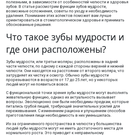
полезными, в зависимости от особенностей челюсти и здоровья
зубов. В статье рассмотрим функции зубов мудрости,
возможные осложнения, советы по уходу и необходимость
удаления. Понимание этих аспектов поможет вам лучше
ориентироваться в стоматологическом здоровье и принимать
обоснованные решения.
Что такое зубы мудрости и
где они расположены?
Зубы мудрости, или третьи моляры, расположены в задней
части челюсти, по одному с каждой стороны верхней и нижней
челюсти. Они находятся на расстоянии от второго моляра, что
затрудняет их чистку и осмотр. Обычно зубы мудрости
прорезываются в возрасте от 17 до 25 лет, но у некоторых
людей могут не появиться вовсе.
С функциональной точки зрения зубы мудрости могут выполнять
жевательную функцию, однако их актуальность вызывает
вопросы. Эволюционно они были необходимы предкам, которые
питались грубой пищей, требующей значительных усилий для
пережевывания. С изменением рациона и улучшением способов
приготовления пищи необходимость в них уменьшилась.
Из-за ограниченного пространства в челюсти у большинства
людей зубы мудрости могут не иметь достаточного места для
нормального роста. Это приводит к неправильному