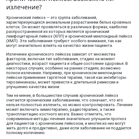
излечение?
Хронический лейкоз — это группа заболеваний,
характеризующихся аномальным разрастанием белых кровяных
клеток. Он может проявляться в различных формах, наиболее
распространенной из которых является хронический
лимфоцитарный лейкоз (ХЛЛ) и хронический миелоидный лейкоз
(ХМЛ). Эти заболевания требуют особого внимания, так как
могут значительно влиять на качество жизни пациента.
Излечение хронического лейкоза зависит от множества
факторов, включая тип заболевания, стадию на момент
диагностики, возраст пациента и общее состояние здоровья. В
некоторых случаях, особенно на ранних стадиях, возможно
полное излечение. Например, при хроническом миелоидном
лейкозе применение таргетной терапии, такой как ингибиторы
тирозинкиназы, может привести к длительной ремиссии и
улучшению качества жизни.
Тем не менее, в большинстве случаев хронический лейкоз
считается хроническим заболеванием, что означает, что его
нельзя полностью излечить, но можно контролировать. Лечение
может включать химиотерапию, радиотерапию, а также
трансплантацию костного мозга. Важно отметить, что
современные методы лечения значительно улучшили прогноз
для пациентов с хроническим лейкозом, и многие из них могут
жить долго и продуктивно, даже если заболевание не поддается
полному излечению.