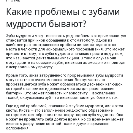
ПРОТИВ
Какие проблемы с зубами
мудрости бывают?
Зубы мудрости могут вызывать ряд проблем, которые зачастую
становятся причиной обращения к стоматологу. Одной из
наиболее распространенных проблем является недостаток
места в челюсти для их нормального прорезывания. Это может
привести к тому, что зубы мудрости начинают расти под углом,
что называется дентальным импакцией. В таком случае они
могут давить на соседние зубы, вызывая их смещение и приводя
к неправильному прикусу.
Кроме того, из-за затрудненного прорезывания зубы мудрости
могут стать источником воспаления. Вокруг частично
прорезавшегося зуба может образоваться десневой капюшон,
который становится идеальным местом для размножения
бактерий. Это может привести к периоститу — воспалению
тканей, окружающих зуб, что вызывает сильную боль и отек.
Еще одной проблемой, связанной с зубами мудрости, являются
кисты. Киста — это заполненное жидкостью образование,
которое может образоваться вокруг корня зуба мудрости. Она
может не проявлять себя долгое время, но со временем может
вызвать разрушение костной ткани и другие серьезные
осложнения.