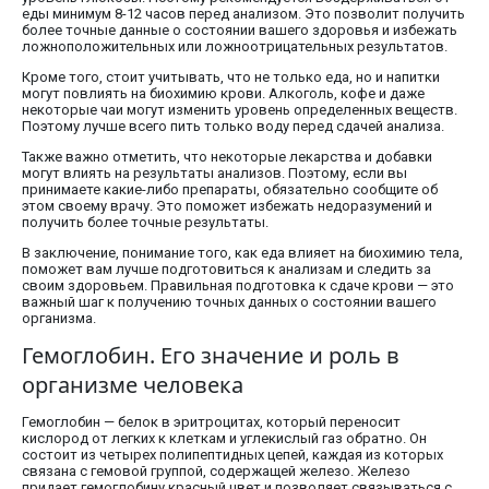
еды минимум 8-12 часов перед анализом. Это позволит получить
более точные данные о состоянии вашего здоровья и избежать
ложноположительных или ложноотрицательных результатов.
Кроме того, стоит учитывать, что не только еда, но и напитки
могут повлиять на биохимию крови. Алкоголь, кофе и даже
некоторые чаи могут изменить уровень определенных веществ.
Поэтому лучше всего пить только воду перед сдачей анализа.
Также важно отметить, что некоторые лекарства и добавки
могут влиять на результаты анализов. Поэтому, если вы
принимаете какие-либо препараты, обязательно сообщите об
этом своему врачу. Это поможет избежать недоразумений и
получить более точные результаты.
В заключение, понимание того, как еда влияет на биохимию тела,
поможет вам лучше подготовиться к анализам и следить за
своим здоровьем. Правильная подготовка к сдаче крови — это
важный шаг к получению точных данных о состоянии вашего
организма.
Гемоглобин. Его значение и роль в
организме человека
Гемоглобин — белок в эритроцитах, который переносит
кислород от легких к клеткам и углекислый газ обратно. Он
состоит из четырех полипептидных цепей, каждая из которых
связана с гемовой группой, содержащей железо. Железо
придает гемоглобину красный цвет и позволяет связываться с