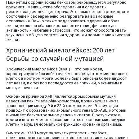
Пациентам с хроническим лейкозом рекомендуется регулярно
проходить медицинские обследования и следовать
рекомендациям лечащего врача. Это поможет контролировать
состояние и своевременно реагировать на возможные
осложнения. Важно также поддерживать здоровый образ
жизни, включая сбалансированное питание, физическую
активность и избегание стрессов, что может способствовать
улучшению общего состояния здоровья и повышению качества
жизни.
Хронический миелолейкоз: 200 лет
борьбы со случайной мутацией
Хронический миелолейкоз (ХМЛ) — это рак крови,
характеризующийся избыточным производством миелоидных
клеток в костном мозге. Болезнь была описана более двухсот
лет назад, и с тех пор исследуются ее причины, механизмы и
методы лечения.
Основной причиной ХМЛ является хромосомная мутация,
известная как Philadelphia-хромосома, возникающая из-за
транслокации между 9-й и 22-й хромосомами. Эта мутация
приводит к образованию аномального гена BCR-ABL, который
вызывает бесконтрольное деление клеток. В результате в
крови и костном мозге накапливаются незрелые миелоидные
клетки, нарушая нормальное функционирование организма.
Симптомы ХМЛ могут включать усталость, слабость,
повышенное потоотделение, потерю веса, а также увеличение