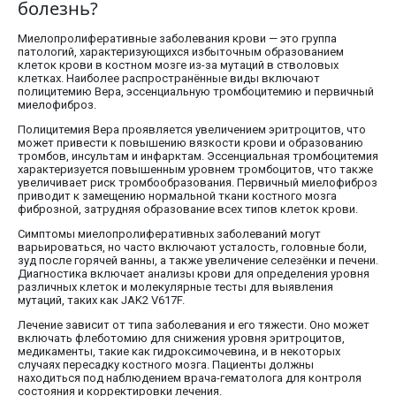
болезнь?
Миелопролиферативные заболевания крови — это группа
патологий, характеризующихся избыточным образованием
клеток крови в костном мозге из-за мутаций в стволовых
клетках. Наиболее распространённые виды включают
полицитемию Вера, эссенциальную тромбоцитемию и первичный
миелофиброз.
Полицитемия Вера проявляется увеличением эритроцитов, что
может привести к повышению вязкости крови и образованию
тромбов, инсультам и инфарктам. Эссенциальная тромбоцитемия
характеризуется повышенным уровнем тромбоцитов, что также
увеличивает риск тромбообразования. Первичный миелофиброз
приводит к замещению нормальной ткани костного мозга
фиброзной, затрудняя образование всех типов клеток крови.
Симптомы миелопролиферативных заболеваний могут
варьироваться, но часто включают усталость, головные боли,
зуд после горячей ванны, а также увеличение селезёнки и печени.
Диагностика включает анализы крови для определения уровня
различных клеток и молекулярные тесты для выявления
мутаций, таких как JAK2 V617F.
Лечение зависит от типа заболевания и его тяжести. Оно может
включать флеботомию для снижения уровня эритроцитов,
медикаменты, такие как гидроксимочевина, и в некоторых
случаях пересадку костного мозга. Пациенты должны
находиться под наблюдением врача-гематолога для контроля
состояния и корректировки лечения.