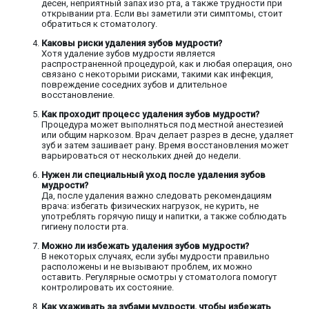
десен, неприятный запах изо рта, а также трудности при
открывании рта. Если вы заметили эти симптомы, стоит
обратиться к стоматологу.
Каковы риски удаления зубов мудрости?
Хотя удаление зубов мудрости является
распространенной процедурой, как и любая операция, оно
связано с некоторыми рисками, такими как инфекция,
повреждение соседних зубов и длительное
восстановление.
Как проходит процесс удаления зубов мудрости?
Процедура может выполняться под местной анестезией
или общим наркозом. Врач делает разрез в десне, удаляет
зуб и затем зашивает рану. Время восстановления может
варьироваться от нескольких дней до недели.
Нужен ли специальный уход после удаления зубов
мудрости?
Да, после удаления важно следовать рекомендациям
врача: избегать физических нагрузок, не курить, не
употреблять горячую пищу и напитки, а также соблюдать
гигиену полости рта.
Можно ли избежать удаления зубов мудрости?
В некоторых случаях, если зубы мудрости правильно
расположены и не вызывают проблем, их можно
оставить. Регулярные осмотры у стоматолога помогут
контролировать их состояние.
Как ухаживать за зубами мудрости, чтобы избежать