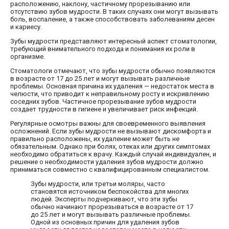
расположению, наклону, частичному прорезыванию или
отсутствию зубов мудрости. В таких случаях они могут вызывать
боль, воспаление, а также способствовать заболеваниям десен
и кариесу.
Зубы мудрости представляют интересный аспект стоматологии,
требующий внимательного подхода и понимания их роли в
организме.
Стоматологи отмечают, что зубы мудрости обычно появляются
в возрасте от 17 до 25 лет и могут вызывать различные
проблемы. Основная причина их удаления — недостаток места в
челюсти, что приводит к неправильному росту и искривлению
соседних зубов. Частичное прорезывание зубов мудрости
создает трудности в гигиене и увеличивает риск инфекций.
Регулярные осмотры важны для своевременного выявления
осложнений. Если зубы мудрости не вызывают дискомфорта и
правильно расположены, их удаление может быть не
обязательным. Однако при болях, отеках или других симптомах
необходимо обратиться к врачу. Каждый случай индивидуален, и
решение о необходимости удаления зубов мудрости должно
приниматься совместно с квалифицированным специалистом.
Зубы мудрости, или третьи моляры, часто
становятся источником беспокойства для многих
людей. Эксперты подчеркивают, что эти зубы
обычно начинают прорезываться в возрасте от 17
до 25 лет и могут вызывать различные проблемы.
Одной из основных причин для удаления зубов