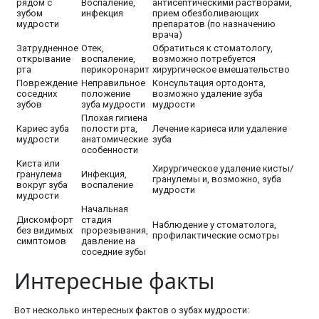
рядом с
Воспаление,
антисептическими растворами,
зубом
инфекция
прием обезболивающих
мудрости
препаратов (по назначению
врача)
Затрудненное
Отек,
Обратиться к стоматологу,
открывание
воспаление,
возможно потребуется
рта
перикоронарит
хирургическое вмешательство
Повреждение
Неправильное
Консультация ортодонта,
соседних
положение
возможно удаление зуба
зубов
зуба мудрости
мудрости
Плохая гигиена
Кариес зуба
полости рта,
Лечение кариеса или удаление
мудрости
анатомические
зуба
особенности
Киста или
Хирургическое удаление кисты/
гранулема
Инфекция,
гранулемы и, возможно, зуба
вокруг зуба
воспаление
мудрости
мудрости
Начальная
Дискомфорт
стадия
Наблюдение у стоматолога,
без видимых
прорезывания,
профилактические осмотры
симптомов
давление на
соседние зубы
Интересные факты
Вот несколько интересных фактов о зубах мудрости: