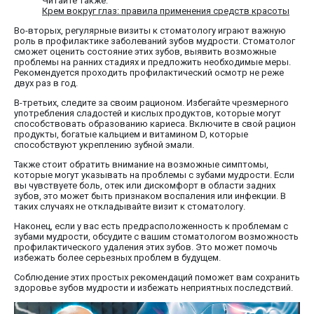
Читайте также:
Крем вокруг глаз: правила применения средств красоты
Во-вторых, регулярные визиты к стоматологу играют важную
роль в профилактике заболеваний зубов мудрости. Стоматолог
сможет оценить состояние этих зубов, выявить возможные
проблемы на ранних стадиях и предложить необходимые меры.
Рекомендуется проходить профилактический осмотр не реже
двух раз в год.
В-третьих, следите за своим рационом. Избегайте чрезмерного
употребления сладостей и кислых продуктов, которые могут
способствовать образованию кариеса. Включите в свой рацион
продукты, богатые кальцием и витамином D, которые
способствуют укреплению зубной эмали.
Также стоит обратить внимание на возможные симптомы,
которые могут указывать на проблемы с зубами мудрости. Если
вы чувствуете боль, отек или дискомфорт в области задних
зубов, это может быть признаком воспаления или инфекции. В
таких случаях не откладывайте визит к стоматологу.
Наконец, если у вас есть предрасположенность к проблемам с
зубами мудрости, обсудите с вашим стоматологом возможность
профилактического удаления этих зубов. Это может помочь
избежать более серьезных проблем в будущем.
Соблюдение этих простых рекомендаций поможет вам сохранить
здоровье зубов мудрости и избежать неприятных последствий.