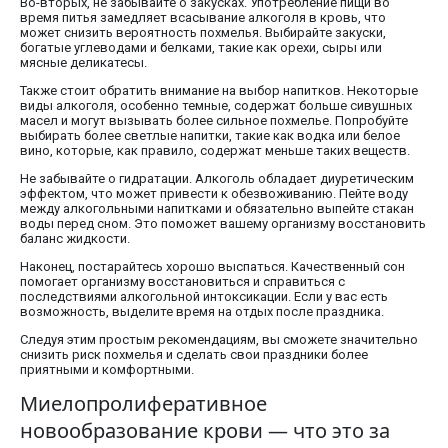
Во-вторых, не забывайте о закусках. Употребление пищи во
время питья замедляет всасывание алкоголя в кровь, что
может снизить вероятность похмелья. Выбирайте закуски,
богатые углеводами и белками, такие как орехи, сыры или
мясные деликатесы.
Также стоит обратить внимание на выбор напитков. Некоторые
виды алкоголя, особенно темные, содержат больше сивушных
масел и могут вызывать более сильное похмелье. Попробуйте
выбирать более светлые напитки, такие как водка или белое
вино, которые, как правило, содержат меньше таких веществ.
Не забывайте о гидратации. Алкоголь обладает диуретическим
эффектом, что может привести к обезвоживанию. Пейте воду
между алкогольными напитками и обязательно выпейте стакан
воды перед сном. Это поможет вашему организму восстановить
баланс жидкости.
Наконец, постарайтесь хорошо выспаться. Качественный сон
помогает организму восстановиться и справиться с
последствиями алкогольной интоксикации. Если у вас есть
возможность, выделите время на отдых после праздника.
Следуя этим простым рекомендациям, вы сможете значительно
снизить риск похмелья и сделать свои праздники более
приятными и комфортными.
Миелопролиферативное
новообразование крови — что это за