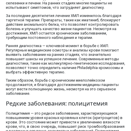
селезенки и печени. На ранних стадиях многие пациенты не
испытывают симптомов, что затрудняет диагностику.
За последние десятилетия лечение ХМЛ изменилось благодаря
таргетной терапии. Препараты, такие как иматиниб, блокируют
действие аномального белка, что позволяет контролировать
болезнь и улучшать качество жизни пациентов. Несмотря на
достижения, ХМЛ остается хроническим заболеванием,
требующим постоянного наблюдения и терапии.
Ранняя диагностика — ключевой момент в борьбе с ХМЛ.
Регулярные медицинские осмотры и анализы крови помогают
выявить заболевание на ранних стадиях, что значительно
повышает шансы на успешное лечение. Современные методы
диагностики, такие как молекулярно-генетические исследования,
позволяют точно определить наличие Philadelphia-хромосомы и
выбрать эффективную терапию.
Таким образом, борьба с хроническим миелолейкозом
продолжается, и благодаря достижениям медицины пациенты
могут вести полноценную жизнь, несмотря на это серьезное
заболевание.
Редкие заболевания: полицитемия
Полицитемия — это редкое заболевание, характеризующееся
повышением уровня красных кровяных клеток (эритроцитов) в
крови. Это состояние может привести к увеличению вязкости
крови, что, в свою очередь, повышает риск тромбообразования
и различных сердечно-сосудистых заболеваний. Полицитемия