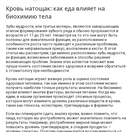
Кровь натощак: как еда влияет на
биохимию тела
Зубы мудрости, или третьи моляры, являются завершающим
этапом формирования зубного ряда и обычно прорезаются в
возрасте от 17 до 25 лет. Несмотря на то что они могут быть
полезны для жевательной функции, их расположение и
особенности роста часто приводят к различным проблемам,
таким как неправильный прикус, воспаление и кисты. В этой
статье мы рассмотрим, где именно расположены зубы мудрости,
их функции, возможные заболевания и способы решения
возникающих проблем. Знание этих аспектов поможет вам
лучше понять состояние своего здоровья и вовремя обратиться
к стоматологу при необходимости.
Кровь натощак играет важную роль в оценке состояния
здоровья человека, так как именно в этом состоянии можно
получить наиболее точные результаты анализов. На биохимию
крови влияют многие факторы, включая питание. Когда мы
едим, в нашем организме происходят сложные процессы,
которые могут изменить уровень различных веществ в крови,
таких как глюкоза, холестерин, триглицериды и ферменты.
Если вы планируете сдать анализ крови, важно помнить, что
пища, которую вы употребляете, может значительно повлиять на
результаты. Например, употребление жирной пищи может
повысить уровень триглицеридов, а сладкие продукты —
уровень глюкозы. Поэтому рекомендуется воздерживаться от