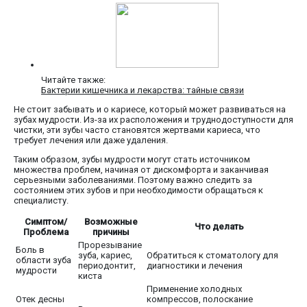
Читайте также:
Бактерии кишечника и лекарства: тайные связи
Не стоит забывать и о кариесе, который может развиваться на
зубах мудрости. Из-за их расположения и труднодоступности для
чистки, эти зубы часто становятся жертвами кариеса, что
требует лечения или даже удаления.
Таким образом, зубы мудрости могут стать источником
множества проблем, начиная от дискомфорта и заканчивая
серьезными заболеваниями. Поэтому важно следить за
состоянием этих зубов и при необходимости обращаться к
специалисту.
Симптом/
Возможные
Что делать
Проблема
причины
Прорезывание
Боль в
зуба, кариес,
Обратиться к стоматологу для
области зуба
периодонтит,
диагностики и лечения
мудрости
киста
Применение холодных
Отек десны
компрессов, полоскание