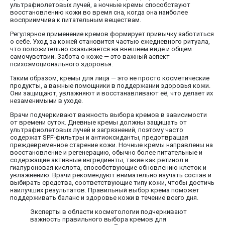
ультрафиолетовых лучей, а ночные кремы способствуют
восстановлению кожи во время сна, когда она наиболее
восприимчива к питательным веществам.
Регулярное применение кремов формирует привычку заботиться
о себе. Уход за кожей становится частью ежедневного ритуала,
что положительно сказывается на внешнем виде и общем
самочувствии. Забота о коже — это важный аспект
психоэмоционального здоровья.
Таким образом, кремы для лица — это не просто косметические
продукты, а важные помощники в поддержании здоровья кожи.
Они защищают, увлажняют и восстанавливают её, что делает их
незаменимыми в уходе.
Врачи подчеркивают важность выбора кремов в зависимости
от времени суток. Дневные кремы должны защищать от
ультрафиолетовых лучей и загрязнений, поэтому часто
содержат SPF-фильтры и антиоксиданты, предотвращая
преждевременное старение кожи. Ночные кремы направлены на
восстановление и регенерацию, обычно более питательные и
содержащие активные ингредиенты, такие как ретинол и
гиалуроновая кислота, способствующие обновлению клеток и
увлажнению. Врачи рекомендуют внимательно изучать состав и
выбирать средства, соответствующие типу кожи, чтобы достичь
наилучших результатов. Правильный выбор крема поможет
поддерживать баланс и здоровье кожи в течение всего дня.
Эксперты в области косметологии подчеркивают
важность правильного выбора кремов для