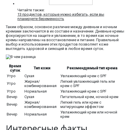
Читайте также:
13 продуктов, которые нужно избегать, если вы
планируете беременность
Таким образом, основное различие между дневным и ночным
кремами заключается в их составе и назначении. Дневные кремы
фокусируются на защите и увлажнении, в то время как ночные
кремы направлены на восстановление и питание. Правильный
выбор и использование этих продуктов позволяет коже
выглядеть здоровой и сияющей в любое время суток.
Время
Тип кожи
Рекомендуемый тип крема
суток
Утро
Сухая
Увлажняющий крем с SPF
Жирная/
Легкий увлажняющий гель или
Утро
комбинированная
крем с SPF
Утро
Нормальная
Увлажняющий крем с SPF
Вечер
Сухая
Питательный крем, ночной крем
Жирная/
Легкий гель или крем с
Вечер
комбинированная
матирующим эффектом
Увлажняющий крем или ночной
Вечер
Нормальная
крем
Интересные факты