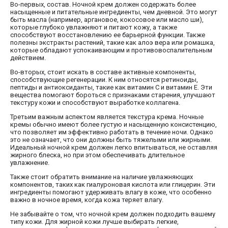
Во-первых, состав. Ночной крем должен содержать более
насыщенные и питательные ингредиенты, чем дневной. Это могут
быть масла (например, аргановое, кокосовое или масло ши),
которые глубоко увлажняют и питают кожу, а также
способствуют восстановлению ее барьерной функции. Также
полезны экстракты растений, такие как алоэ вера или ромашка,
которые обладают успокаивающим и противовоспалительным
действием.
Во-вторых, стоит искать в составе активные компоненты,
способствующие регенерации. К ним относятся ретиноиды,
пептиды и антиоксиданты, такие как витамин C и витамин E. Эти
вещества помогают бороться с признаками старения, улучшают
текстуру кожи и способствуют выработке коллагена.
Третьим важным аспектом является текстура крема. Ночные
кремы обычно имеют более густую и насыщенную консистенцию,
что позволяет им эффективно работать в течение ночи. Однако
это не означает, что они должны быть тяжелыми или жирными.
Идеальный ночной крем должен легко впитываться, не оставляя
жирного блеска, но при этом обеспечивать длительное
увлажнение.
Также стоит обратить внимание на наличие увлажняющих
компонентов, таких как гиалуроновая кислота или глицерин. Эти
ингредиенты помогают удерживать влагу в коже, что особенно
важно в ночное время, когда кожа теряет влагу.
Не забывайте о том, что ночной крем должен подходить вашему
типу кожи. Для жирной кожи лучше выбирать легкие,