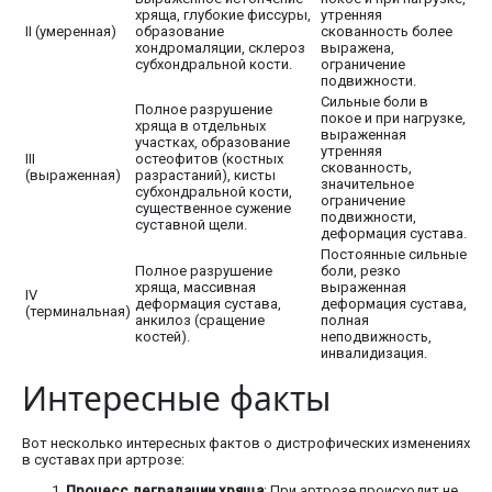
хряща, глубокие фиссуры,
утренняя
II (умеренная)
образование
скованность более
хондромаляции, склероз
выражена,
субхондральной кости.
ограничение
подвижности.
Сильные боли в
Полное разрушение
покое и при нагрузке,
хряща в отдельных
выраженная
участках, образование
утренняя
III
остеофитов (костных
скованность,
(выраженная)
разрастаний), кисты
значительное
субхондральной кости,
ограничение
существенное сужение
подвижности,
суставной щели.
деформация сустава.
Постоянные сильные
Полное разрушение
боли, резко
хряща, массивная
выраженная
IV
деформация сустава,
деформация сустава,
(терминальная)
анкилоз (сращение
полная
костей).
неподвижность,
инвалидизация.
Интересные факты
Вот несколько интересных фактов о дистрофических изменениях
в суставах при артрозе:
Процесс деградации хряща
: При артрозе происходит не