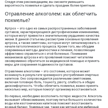
Следуя этим рекомендациям, вы сможете уменьшить
вероятность похмелья и сделать праздник более приятным.
Отравление алкоголем: как облегчить
похмелье?
Артроз — это одно из самых распространенных заболеваний
суставов, характеризующееся дистрофическими изменениями,
которые могут привести к значительному ухудшению качества
жизни. В данной статье мы рассмотрим основные проявления
артроза, а также симптомы, которые могут сигнализировать о
начале патологического процесса. Кроме того, мы обсудим
современные методы диагностики и лечения, позволяющие
эффективно справляться с этой болезнью. Понимание
механизмов артроза и его проявлений поможет читателям
своевременно обратиться за медицинской помощью и принять
меры для сохранения подвижности суставов.
Отравление алкоголем — это состояние, которое может
возникнуть в результате чрезмерного употребления спиртных
напитков. Оно сопровождается различными симптомами,
включая головную боль, тошноту, рвоту, слабость и общую
дискомфортность. Чтобы облегчить похмелье, важно принять
несколько мер, которые помогут организму восстановиться.
Во-первых, необходимо восполнить потерю жидкости. Алкоголь
вызывает обезвоживание, поэтому питье большого количества
воды или изотонических напитков поможет восстановить
водный баланс. Травяные чаи, такие как мятный или имбирный,