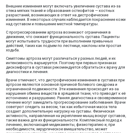
Внешние изменения могут включать увеличение сустава из-за
отека мягких тканей и образования остеофитов — костных
разрастаний, возникающих в ответ на дистрофические
изменения. В некоторых случаях наблюдается покраснение кожи
над суставом и повышение местной температуры.
С прогрессированием артроза возникают ограничения в
движении, что снижает функциональность сустава. Пациенты
могут испытывать трудности при выполнении привычных
действий, таких как подъем по лестнице, наклоны или простая
ходьба.
Симптомы артроза могут различаться у разных людей, и их
интенсивность варьируется. Поэтому при первых признаках
дискомфорта в суставах рекомендуется обратиться к врачу для
диагностики и лечения.
Врачи отмечают, что дистрофические изменения в суставах при
артрозе являются основной причиной болевого синдрома и
ограниченной подвижности. Эти изменения происходят из-за
нарушения обмена веществ в хрящевой ткани, что приводит к её
истончению и разрушению. Ранняя диагностика и своевременное
лечение могут замедлить прогрессирование заболевания. Врачи
советуют следить за весом, так как избыточная масса тела
создает дополнительную нагрузку на суставы. Физическая
активность, направленная на укрепление мышц вокруг суставов,
также важна для их функциональности. Комплексный подход к
лечению, включающий медикаменты, физиотерапию и, при
необходимости, хирургическое вмешательство, может