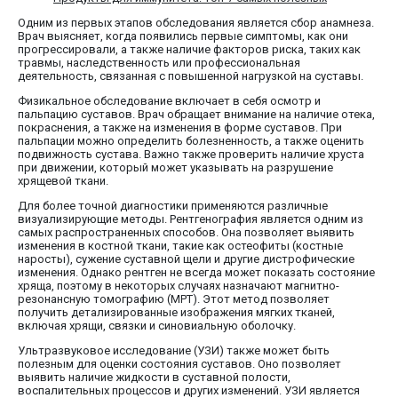
Одним из первых этапов обследования является сбор анамнеза.
Врач выясняет, когда появились первые симптомы, как они
прогрессировали, а также наличие факторов риска, таких как
травмы, наследственность или профессиональная
деятельность, связанная с повышенной нагрузкой на суставы.
Физикальное обследование включает в себя осмотр и
пальпацию суставов. Врач обращает внимание на наличие отека,
покраснения, а также на изменения в форме суставов. При
пальпации можно определить болезненность, а также оценить
подвижность сустава. Важно также проверить наличие хруста
при движении, который может указывать на разрушение
хрящевой ткани.
Для более точной диагностики применяются различные
визуализирующие методы. Рентгенография является одним из
самых распространенных способов. Она позволяет выявить
изменения в костной ткани, такие как остеофиты (костные
наросты), сужение суставной щели и другие дистрофические
изменения. Однако рентген не всегда может показать состояние
хряща, поэтому в некоторых случаях назначают магнитно-
резонансную томографию (МРТ). Этот метод позволяет
получить детализированные изображения мягких тканей,
включая хрящи, связки и синовиальную оболочку.
Ультразвуковое исследование (УЗИ) также может быть
полезным для оценки состояния суставов. Оно позволяет
выявить наличие жидкости в суставной полости,
воспалительных процессов и других изменений. УЗИ является