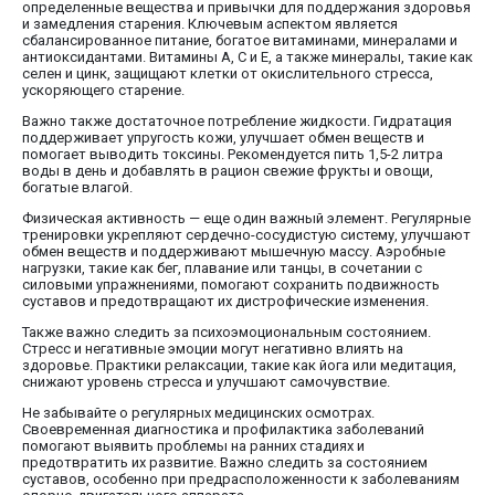
определенные вещества и привычки для поддержания здоровья
и замедления старения. Ключевым аспектом является
сбалансированное питание, богатое витаминами, минералами и
антиоксидантами. Витамины A, C и E, а также минералы, такие как
селен и цинк, защищают клетки от окислительного стресса,
ускоряющего старение.
Важно также достаточное потребление жидкости. Гидратация
поддерживает упругость кожи, улучшает обмен веществ и
помогает выводить токсины. Рекомендуется пить 1,5-2 литра
воды в день и добавлять в рацион свежие фрукты и овощи,
богатые влагой.
Физическая активность — еще один важный элемент. Регулярные
тренировки укрепляют сердечно-сосудистую систему, улучшают
обмен веществ и поддерживают мышечную массу. Аэробные
нагрузки, такие как бег, плавание или танцы, в сочетании с
силовыми упражнениями, помогают сохранить подвижность
суставов и предотвращают их дистрофические изменения.
Также важно следить за психоэмоциональным состоянием.
Стресс и негативные эмоции могут негативно влиять на
здоровье. Практики релаксации, такие как йога или медитация,
снижают уровень стресса и улучшают самочувствие.
Не забывайте о регулярных медицинских осмотрах.
Своевременная диагностика и профилактика заболеваний
помогают выявить проблемы на ранних стадиях и
предотвратить их развитие. Важно следить за состоянием
суставов, особенно при предрасположенности к заболеваниям