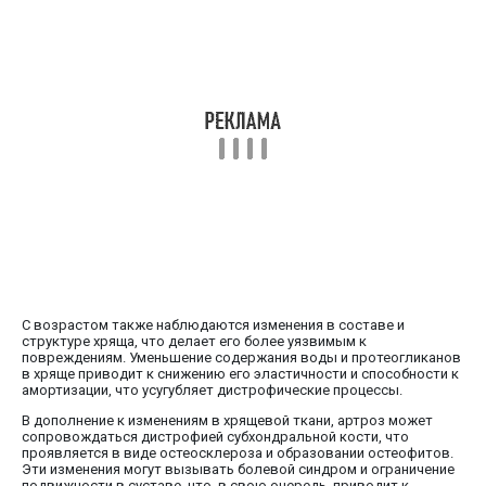
С возрастом также наблюдаются изменения в составе и
структуре хряща, что делает его более уязвимым к
повреждениям. Уменьшение содержания воды и протеогликанов
в хряще приводит к снижению его эластичности и способности к
амортизации, что усугубляет дистрофические процессы.
В дополнение к изменениям в хрящевой ткани, артроз может
сопровождаться дистрофией субхондральной кости, что
проявляется в виде остеосклероза и образовании остеофитов.
Эти изменения могут вызывать болевой синдром и ограничение
подвижности в суставе, что, в свою очередь, приводит к