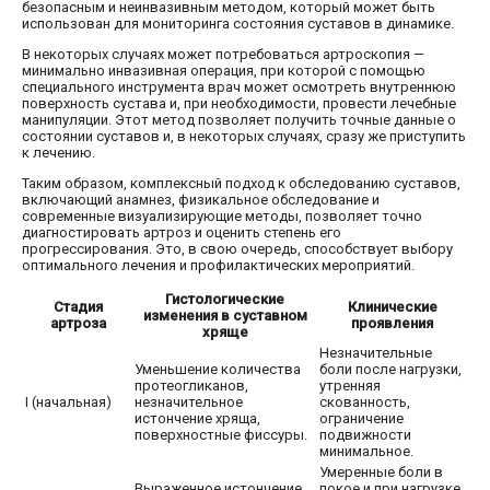
безопасным и неинвазивным методом, который может быть
использован для мониторинга состояния суставов в динамике.
В некоторых случаях может потребоваться артроскопия —
минимально инвазивная операция, при которой с помощью
специального инструмента врач может осмотреть внутреннюю
поверхность сустава и, при необходимости, провести лечебные
манипуляции. Этот метод позволяет получить точные данные о
состоянии суставов и, в некоторых случаях, сразу же приступить
к лечению.
Таким образом, комплексный подход к обследованию суставов,
включающий анамнез, физикальное обследование и
современные визуализирующие методы, позволяет точно
диагностировать артроз и оценить степень его
прогрессирования. Это, в свою очередь, способствует выбору
оптимального лечения и профилактических мероприятий.
Гистологические
Стадия
Клинические
изменения в суставном
артроза
проявления
хряще
Незначительные
Уменьшение количества
боли после нагрузки,
протеогликанов,
утренняя
I (начальная)
незначительное
скованность,
истончение хряща,
ограничение
поверхностные фиссуры.
подвижности
минимальное.
Умеренные боли в
Выраженное истончение
покое и при нагрузке,