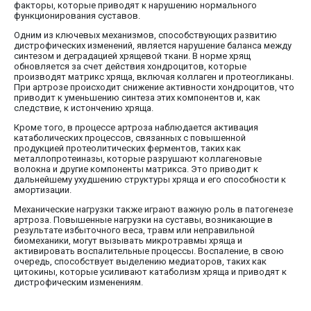
факторы, которые приводят к нарушению нормального
функционирования суставов.
Одним из ключевых механизмов, способствующих развитию
дистрофических изменений, является нарушение баланса между
синтезом и деградацией хрящевой ткани. В норме хрящ
обновляется за счет действия хондроцитов, которые
производят матрикс хряща, включая коллаген и протеогликаны.
При артрозе происходит снижение активности хондроцитов, что
приводит к уменьшению синтеза этих компонентов и, как
следствие, к истончению хряща.
Кроме того, в процессе артроза наблюдается активация
катаболических процессов, связанных с повышенной
продукцией протеолитических ферментов, таких как
металлопротеиназы, которые разрушают коллагеновые
волокна и другие компоненты матрикса. Это приводит к
дальнейшему ухудшению структуры хряща и его способности к
амортизации.
Механические нагрузки также играют важную роль в патогенезе
артроза. Повышенные нагрузки на суставы, возникающие в
результате избыточного веса, травм или неправильной
биомеханики, могут вызывать микротравмы хряща и
активировать воспалительные процессы. Воспаление, в свою
очередь, способствует выделению медиаторов, таких как
цитокины, которые усиливают катаболизм хряща и приводят к
дистрофическим изменениям.