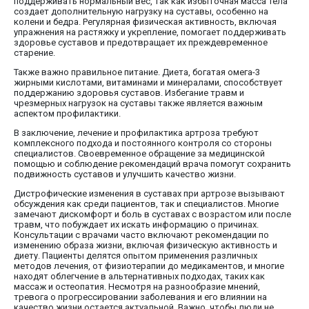
поддерживать нормальный вес, так как избыточная масса тела
создает дополнительную нагрузку на суставы, особенно на
колени и бедра. Регулярная физическая активность, включая
упражнения на растяжку и укрепление, помогает поддерживать
здоровье суставов и предотвращает их преждевременное
старение.
Также важно правильное питание. Диета, богатая омега-3
жирными кислотами, витаминами и минералами, способствует
поддержанию здоровья суставов. Избегание травм и
чрезмерных нагрузок на суставы также является важным
аспектом профилактики.
В заключение, лечение и профилактика артроза требуют
комплексного подхода и постоянного контроля со стороны
специалистов. Своевременное обращение за медицинской
помощью и соблюдение рекомендаций врача помогут сохранить
подвижность суставов и улучшить качество жизни.
Дистрофические изменения в суставах при артрозе вызывают
обсуждения как среди пациентов, так и специалистов. Многие
замечают дискомфорт и боль в суставах с возрастом или после
травм, что побуждает их искать информацию о причинах.
Консультации с врачами часто включают рекомендации по
изменению образа жизни, включая физическую активность и
диету. Пациенты делятся опытом применения различных
методов лечения, от физиотерапии до медикаментов, и многие
находят облегчение в альтернативных подходах, таких как
массаж и остеопатия. Несмотря на разнообразие мнений,
тревога о прогрессировании заболевания и его влиянии на
качество жизни остается актуальной. Важно, чтобы люди не