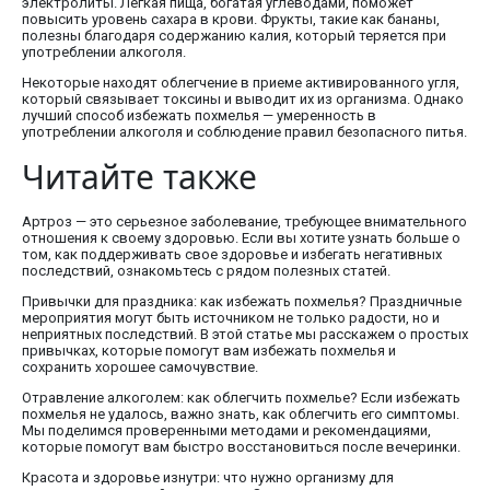
электролиты. Легкая пища, богатая углеводами, поможет
повысить уровень сахара в крови. Фрукты, такие как бананы,
полезны благодаря содержанию калия, который теряется при
употреблении алкоголя.
Некоторые находят облегчение в приеме активированного угля,
который связывает токсины и выводит их из организма. Однако
лучший способ избежать похмелья — умеренность в
употреблении алкоголя и соблюдение правил безопасного питья.
Читайте также
Артроз — это серьезное заболевание, требующее внимательного
отношения к своему здоровью. Если вы хотите узнать больше о
том, как поддерживать свое здоровье и избегать негативных
последствий, ознакомьтесь с рядом полезных статей.
Привычки для праздника: как избежать похмелья? Праздничные
мероприятия могут быть источником не только радости, но и
неприятных последствий. В этой статье мы расскажем о простых
привычках, которые помогут вам избежать похмелья и
сохранить хорошее самочувствие.
Отравление алкоголем: как облегчить похмелье? Если избежать
похмелья не удалось, важно знать, как облегчить его симптомы.
Мы поделимся проверенными методами и рекомендациями,
которые помогут вам быстро восстановиться после вечеринки.
Красота и здоровье изнутри: что нужно организму для