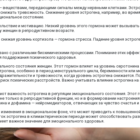
— веществами, передающими сигналы между нервными клетками. Эстро
и снижать тревожность. Снижение уровня эстрогена, например, во вре
циональное состояние.
ольствие и мотивацию. Низкий уровень этого гормона может вызывать
 у женщин в репродуктивном возрасте.
, снижая уровень кортизола — гормона стресса. Падение уровня эстро
вязано с различными биохимическими процессами. Понимание этих эфф
я поддержания психического здоровья.
льного состояния женщин. Этот гормон влияет на уровень серотонина 
рогена, особенно в период менструального цикла, беременности или м
ажительности и тревожности, когда уровень эстрогена снижается. П
риск психических расстройств. Важно учитывать влияние эстрогена на
ают важность эстрогена в регуляции эмоционального состояния. Этот 
не только в репродуктивной функции, но и в формировании настроени
нина и дофамина — нейромедиаторов, отвечающих за чувство счастья и
изменения в эмоциональном фоне, что может приводить к повышенной
ток эстрогена в климактерическом периоде может способствовать раз
меет важное значение для эмоционального здоровья.