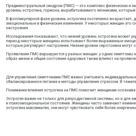
Предменструальный синдром (ПМС) — это комплекс физических и э
уровень эстрогена, гормона, вырабатываемого яичниками, который
В фолликулярной фазе уровень эстрогена постепенно возрастает, 
эмоциональные и физические изменения. У некоторых женщин это с
настроения.
Исследования показывают, что низкий уровень эстрогена может ух
период некоторые женщины испытывают более выраженные эмоциона
которые регулируют настроение. Низкие уровни серотонина могут
Проявления ПМС варьируются у разных женщин: у одних симптомы н
образ жизни и общее состояние здоровья также влияют на проявлен
Для управления симптомами ПМС важно учитывать индивидуальные о
сбалансированное питание и методы управления стрессом. В тяже
Понимание влияния эстрогена на ПМС помогает женщинам осознават
Эстроген важен не только для репродуктивной системы, но и для э
и психоэмоциональное состояние. Женщины часто замечают изменен
эстрогена максимален, они могут чувствовать себя более энергичн