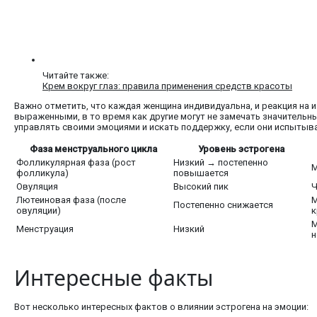
Читайте также:
Крем вокруг глаз: правила применения средств красоты
Важно отметить, что каждая женщина индивидуальна, и реакция на 
выраженными, в то время как другие могут не замечать значитель
управлять своими эмоциями и искать поддержку, если они испытыв
Фаза менструального цикла
Уровень эстрогена
Фолликулярная фаза (рост
Низкий → постепенно
М
фолликула)
повышается
Овуляция
Высокий пик
Ч
Лютеиновая фаза (после
М
Постепенно снижается
овуляции)
к
М
Менструация
Низкий
н
Интересные факты
Вот несколько интересных фактов о влиянии эстрогена на эмоции: