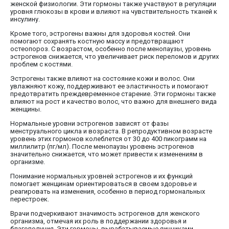
женской физиологии. Эти гормоны также участвуют в регуляции
уровня глюкозы в крови и влияют на чувствительность тканей к
инсулину.
Кроме того, эстрогены важны для здоровья костей. Они
помогают сохранять костную массу и предотвращают
остеопороз. С возрастом, особенно после менопаузы, уровень
эстрогенов снижается, что увеличивает риск переломов и других
проблем с костями.
Эстрогены также влияют на состояние кожи и волос. Они
увлажняют кожу, поддерживают ее эластичность и помогают
предотвратить преждевременное старение. Эти гормоны также
влияют на рост и качество волос, что важно для внешнего вида
женщины.
Нормальные уровни эстрогенов зависят от фазы
менструального цикла и возраста. В репродуктивном возрасте
уровень этих гормонов колеблется от 30 до 400 пикограмм на
миллилитр (пг/мл). После менопаузы уровень эстрогенов
значительно снижается, что может привести к изменениям в
организме.
Понимание нормальных уровней эстрогенов и их функций
помогает женщинам ориентироваться в своем здоровье и
реагировать на изменения, особенно в период гормональных
перестроек.
Врачи подчеркивают значимость эстрогенов для женского
организма, отмечая их роль в поддержании здоровья и
благополучия. Эти гормоны, вырабатываемые яичниками,