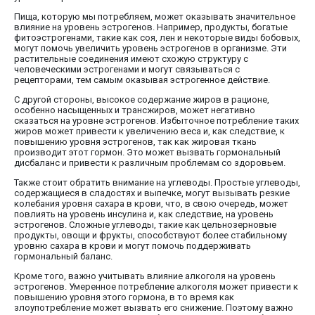
Пища, которую мы потребляем, может оказывать значительное
влияние на уровень эстрогенов. Например, продукты, богатые
фитоэстрогенами, такие как соя, лен и некоторые виды бобовых,
могут помочь увеличить уровень эстрогенов в организме. Эти
растительные соединения имеют схожую структуру с
человеческими эстрогенами и могут связываться с
рецепторами, тем самым оказывая эстрогенное действие.
С другой стороны, высокое содержание жиров в рационе,
особенно насыщенных и трансжиров, может негативно
сказаться на уровне эстрогенов. Избыточное потребление таких
жиров может привести к увеличению веса и, как следствие, к
повышению уровня эстрогенов, так как жировая ткань
производит этот гормон. Это может вызвать гормональный
дисбаланс и привести к различным проблемам со здоровьем.
Также стоит обратить внимание на углеводы. Простые углеводы,
содержащиеся в сладостях и выпечке, могут вызывать резкие
колебания уровня сахара в крови, что, в свою очередь, может
повлиять на уровень инсулина и, как следствие, на уровень
эстрогенов. Сложные углеводы, такие как цельнозерновые
продукты, овощи и фрукты, способствуют более стабильному
уровню сахара в крови и могут помочь поддерживать
гормональный баланс.
Кроме того, важно учитывать влияние алкоголя на уровень
эстрогенов. Умеренное потребление алкоголя может привести к
повышению уровня этого гормона, в то время как
злоупотребление может вызвать его снижение. Поэтому важно