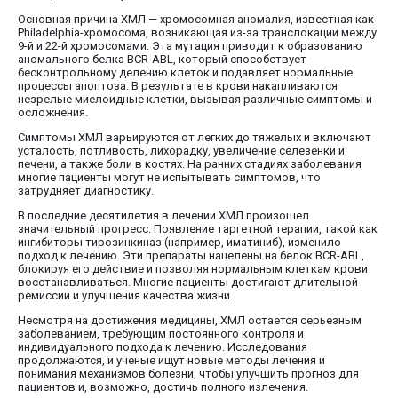
Основная причина ХМЛ — хромосомная аномалия, известная как
Philadelphia-хромосома, возникающая из-за транслокации между
9-й и 22-й хромосомами. Эта мутация приводит к образованию
аномального белка BCR-ABL, который способствует
бесконтрольному делению клеток и подавляет нормальные
процессы апоптоза. В результате в крови накапливаются
незрелые миелоидные клетки, вызывая различные симптомы и
осложнения.
Симптомы ХМЛ варьируются от легких до тяжелых и включают
усталость, потливость, лихорадку, увеличение селезенки и
печени, а также боли в костях. На ранних стадиях заболевания
многие пациенты могут не испытывать симптомов, что
затрудняет диагностику.
В последние десятилетия в лечении ХМЛ произошел
значительный прогресс. Появление таргетной терапии, такой как
ингибиторы тирозинкиназ (например, иматиниб), изменило
подход к лечению. Эти препараты нацелены на белок BCR-ABL,
блокируя его действие и позволяя нормальным клеткам крови
восстанавливаться. Многие пациенты достигают длительной
ремиссии и улучшения качества жизни.
Несмотря на достижения медицины, ХМЛ остается серьезным
заболеванием, требующим постоянного контроля и
индивидуального подхода к лечению. Исследования
продолжаются, и ученые ищут новые методы лечения и
понимания механизмов болезни, чтобы улучшить прогноз для
пациентов и, возможно, достичь полного излечения.