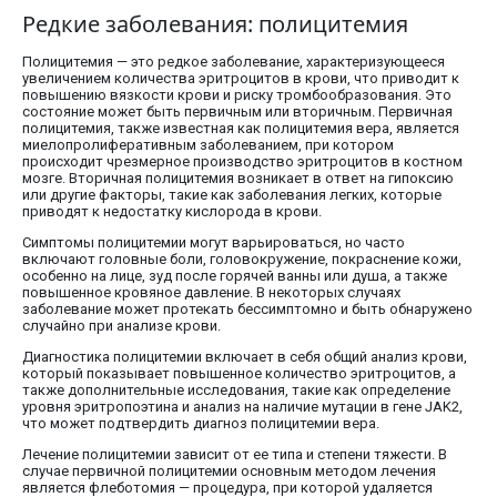
Редкие заболевания: полицитемия
Полицитемия — это редкое заболевание, характеризующееся
увеличением количества эритроцитов в крови, что приводит к
повышению вязкости крови и риску тромбообразования. Это
состояние может быть первичным или вторичным. Первичная
полицитемия, также известная как полицитемия вера, является
миелопролиферативным заболеванием, при котором
происходит чрезмерное производство эритроцитов в костном
мозге. Вторичная полицитемия возникает в ответ на гипоксию
или другие факторы, такие как заболевания легких, которые
приводят к недостатку кислорода в крови.
Симптомы полицитемии могут варьироваться, но часто
включают головные боли, головокружение, покраснение кожи,
особенно на лице, зуд после горячей ванны или душа, а также
повышенное кровяное давление. В некоторых случаях
заболевание может протекать бессимптомно и быть обнаружено
случайно при анализе крови.
Диагностика полицитемии включает в себя общий анализ крови,
который показывает повышенное количество эритроцитов, а
также дополнительные исследования, такие как определение
уровня эритропоэтина и анализ на наличие мутации в гене JAK2,
что может подтвердить диагноз полицитемии вера.
Лечение полицитемии зависит от ее типа и степени тяжести. В
случае первичной полицитемии основным методом лечения
является флеботомия — процедура, при которой удаляется