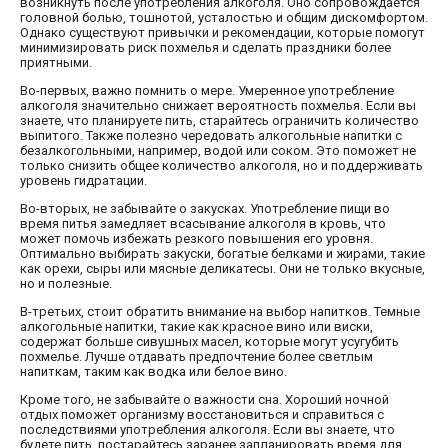
возникнуть после употребления алкоголя. Оно сопровождается
головной болью, тошнотой, усталостью и общим дискомфортом.
Однако существуют привычки и рекомендации, которые помогут
минимизировать риск похмелья и сделать праздники более
приятными.
Во-первых, важно помнить о мере. Умеренное употребление
алкоголя значительно снижает вероятность похмелья. Если вы
знаете, что планируете пить, старайтесь ограничить количество
выпитого. Также полезно чередовать алкогольные напитки с
безалкогольными, например, водой или соком. Это поможет не
только снизить общее количество алкоголя, но и поддерживать
уровень гидратации.
Во-вторых, не забывайте о закусках. Употребление пищи во
время питья замедляет всасывание алкоголя в кровь, что
может помочь избежать резкого повышения его уровня.
Оптимально выбирать закуски, богатые белками и жирами, такие
как орехи, сыры или мясные деликатесы. Они не только вкусные,
но и полезные.
В-третьих, стоит обратить внимание на выбор напитков. Темные
алкогольные напитки, такие как красное вино или виски,
содержат больше сивушных масел, которые могут усугубить
похмелье. Лучше отдавать предпочтение более светлым
напиткам, таким как водка или белое вино.
Кроме того, не забывайте о важности сна. Хороший ночной
отдых поможет организму восстановиться и справиться с
последствиями употребления алкоголя. Если вы знаете, что
будете пить, постарайтесь заранее запланировать время для