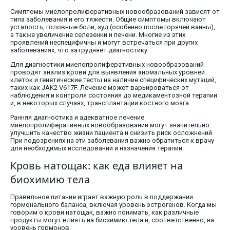
Симптомы миелопролиферативных новообразований зависят от
типа заболевания и его тяжести. Общие симптомы включают
усталость, головные боли, зуд (особенно после горячей ванны),
а также увеличение селезенки и печени. Многие из этих
проявлений неспецифичны и могут встречаться при других
заболеваниях, что затрудняет диагностику.
Для диагностики миелопролиферативных новообразований
проводят анализ крови для выявления аномальных уровней
клеток и генетические тесты на наличие специфических мутаций,
таких как JAK2 V617F. Лечение может варьироваться от
наблюдения и контроля состояния до медикаментозной терапии
и, в некоторых случаях, трансплантации костного мозга.
Ранняя диагностика и адекватное лечение
миелопролиферативных новообразований могут значительно
улучшить качество жизни пациента и снизить риск осложнений.
При подозрениях на эти заболевания важно обратиться к врачу
для необходимых исследований и назначения терапии.
Кровь натощак: как еда влияет на
биохимию тела
Правильное питание играет важную роль в поддержании
гормонального баланса, включая уровень эстрогенов. Когда мы
говорим о крови натощак, важно понимать, как различные
продукты могут влиять на биохимию тела и, соответственно, на
уровень гормонов.