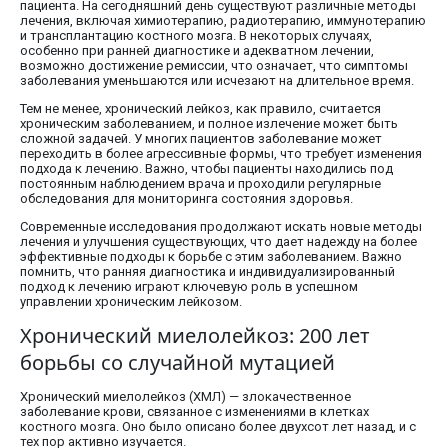
пациента. На сегодняшний день существуют различные методы
лечения, включая химиотерапию, радиотерапию, иммунотерапию
и трансплантацию костного мозга. В некоторых случаях,
особенно при ранней диагностике и адекватном лечении,
возможно достижение ремиссии, что означает, что симптомы
заболевания уменьшаются или исчезают на длительное время.
Тем не менее, хронический лейкоз, как правило, считается
хроническим заболеванием, и полное излечение может быть
сложной задачей. У многих пациентов заболевание может
переходить в более агрессивные формы, что требует изменения
подхода к лечению. Важно, чтобы пациенты находились под
постоянным наблюдением врача и проходили регулярные
обследования для мониторинга состояния здоровья.
Современные исследования продолжают искать новые методы
лечения и улучшения существующих, что дает надежду на более
эффективные подходы к борьбе с этим заболеванием. Важно
помнить, что ранняя диагностика и индивидуализированный
подход к лечению играют ключевую роль в успешном
управлении хроническим лейкозом.
Хронический миелолейкоз: 200 лет
борьбы со случайной мутацией
Хронический миелолейкоз (ХМЛ) — злокачественное
заболевание крови, связанное с изменениями в клетках
костного мозга. Оно было описано более двухсот лет назад, и с
тех пор активно изучается.