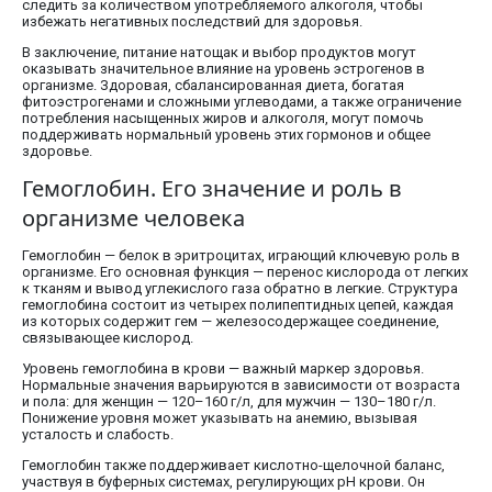
следить за количеством употребляемого алкоголя, чтобы
избежать негативных последствий для здоровья.
В заключение, питание натощак и выбор продуктов могут
оказывать значительное влияние на уровень эстрогенов в
организме. Здоровая, сбалансированная диета, богатая
фитоэстрогенами и сложными углеводами, а также ограничение
потребления насыщенных жиров и алкоголя, могут помочь
поддерживать нормальный уровень этих гормонов и общее
здоровье.
Гемоглобин. Его значение и роль в
организме человека
Гемоглобин — белок в эритроцитах, играющий ключевую роль в
организме. Его основная функция — перенос кислорода от легких
к тканям и вывод углекислого газа обратно в легкие. Структура
гемоглобина состоит из четырех полипептидных цепей, каждая
из которых содержит гем — железосодержащее соединение,
связывающее кислород.
Уровень гемоглобина в крови — важный маркер здоровья.
Нормальные значения варьируются в зависимости от возраста
и пола: для женщин — 120–160 г/л, для мужчин — 130–180 г/л.
Понижение уровня может указывать на анемию, вызывая
усталость и слабость.
Гемоглобин также поддерживает кислотно-щелочной баланс,
участвуя в буферных системах, регулирующих pH крови. Он