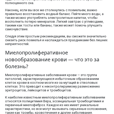
полноценного сна.
Наконец, если вы все же столкнулись с похмельем, важно
правильно восстановить водный баланс. Пейте много воды, а
также можно употреблять электролитные напитки, чтобы
восполнить потерю минералов. Легкий завтрак с углеводами,
такими как тосты или бананы, также может помочь улучшить
самочувствие.
Следуя этим простым рекомендациям, вы сможете значительно
снизить риск похмелья и наслаждаться праздниками без лишних
неприятностей.
Миелопролиферативное
новообразование крови — что это за
болезнь?
Миелопролиферативные заболевания крови — это группа
патологий, характеризующихся избыточным образованием
клеток крови в костном мозге из-за мутаций в стволовых
клетках. Это приводит к неконтролируемому размножению
эритроцитов, лейкоцитов и тромбоцитов.
К наиболее известным миелопролиферативным заболеваниям
относятся полицитемия Вера, эссенциальная тромбоцитемия и
первичный миелофиброз. Каждое из них имеет уникальные
характеристики, но все могут вызывать серьезные осложнения,
такие как тромбы, кровотечения и другие заболевания.