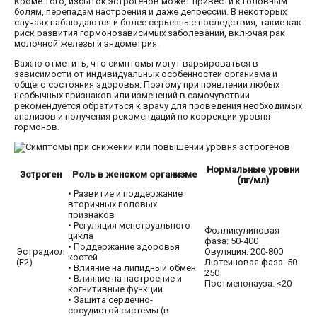
Кроме того, избыток эстрогенов может привести к головным
болям, перепадам настроения и даже депрессии. В некоторых
случаях наблюдаются и более серьезные последствия, такие как
риск развития гормонозависимых заболеваний, включая рак
молочной железы и эндометрия.
Важно отметить, что симптомы могут варьироваться в
зависимости от индивидуальных особенностей организма и
общего состояния здоровья. Поэтому при появлении любых
необычных признаков или изменений в самочувствии
рекомендуется обратиться к врачу для проведения необходимых
анализов и получения рекомендаций по коррекции уровня
гормонов.
Нормальные уровни
Эстроген
Роль в женском организме
(пг/мл)
• Развитие и поддержание
вторичных половых
признаков
• Регуляция менструального
Фолликулиновая
цикла
фаза: 50-400
• Поддержание здоровья
Эстрадиол
Овуляция: 200-800
костей
(E2)
Лютеиновая фаза: 50-
• Влияние на липидный обмен
250
• Влияние на настроение и
Постменопауза: <20
когнитивные функции
• Защита сердечно-
сосудистой системы (в