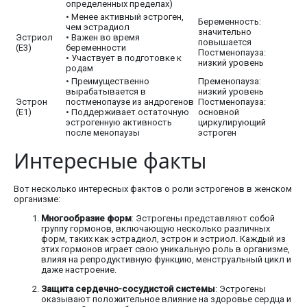
определенных пределах)
• Менее активный эстроген,
Беременность:
чем эстрадиол
значительно
Эстриол
• Важен во время
повышается
(E3)
беременности
Постменопауза:
• Участвует в подготовке к
низкий уровень
родам
• Преимущественно
Пременопауза:
вырабатывается в
низкий уровень
Эстрон
постменопаузе из андрогенов
Постменопауза:
(E1)
• Поддерживает остаточную
основной
эстрогенную активность
циркулирующий
после менопаузы
эстроген
Интересные факты
Вот несколько интересных фактов о роли эстрогенов в женском
организме:
Многообразие форм
: Эстрогены представляют собой
группу гормонов, включающую несколько различных
форм, таких как эстрадиол, эстрон и эстриол. Каждый из
этих гормонов играет свою уникальную роль в организме,
влияя на репродуктивную функцию, менструальный цикл и
даже настроение.
Защита сердечно-сосудистой системы
: Эстрогены
оказывают положительное влияние на здоровье сердца и