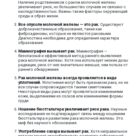
Наличие родственников с раком молочной железы
увеличивает риск, но большинство случаев не связано с
наследственностью. Важны также факторы окружающей
среды и образ жизни.
Все опухоли молочной железы — это рак.
Существуют
доброкачественные образования, такие как
фиброаденомы, которые не являются раковыми.
Диагностика необходима для определения характера
образования.
Маммография вызывает рак.
Маммография —
безопасный и эффективный метод раннего выявления
рака молочной железы. Хотя она использует низкие дозы
радиации, риск от нее значительно меньше, чем польза от
раннего обнаружения.
Рак молочной железы всегда проявляется в виде
уплотнений.
Уплотнения могут быть признаком рака, но не
все случаи сопровождаются такими симптомами.
Некоторые виды рака могут проявляться изменениями
кожи, выделениями из сосков или изменениями формы
груди.
Ношение бюстгальтера увеличивает риск рака.
Научные
исследования не подтверждают связь между ношением
бюстгальтера и развитием рака молочной железы. Это
миф без научного обоснования.
Употребление сахара вызывает рак.
Хотя неправильное
питание может способствовать развитию заболеваний,