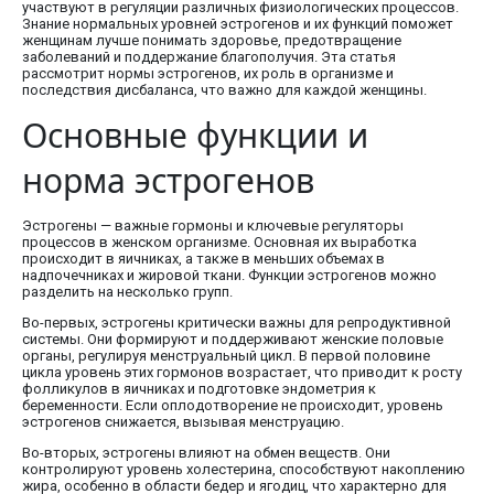
участвуют в регуляции различных физиологических процессов.
Знание нормальных уровней эстрогенов и их функций поможет
женщинам лучше понимать здоровье, предотвращение
заболеваний и поддержание благополучия. Эта статья
рассмотрит нормы эстрогенов, их роль в организме и
последствия дисбаланса, что важно для каждой женщины.
Основные функции и
норма эстрогенов
Эстрогены — важные гормоны и ключевые регуляторы
процессов в женском организме. Основная их выработка
происходит в яичниках, а также в меньших объемах в
надпочечниках и жировой ткани. Функции эстрогенов можно
разделить на несколько групп.
Во-первых, эстрогены критически важны для репродуктивной
системы. Они формируют и поддерживают женские половые
органы, регулируя менструальный цикл. В первой половине
цикла уровень этих гормонов возрастает, что приводит к росту
фолликулов в яичниках и подготовке эндометрия к
беременности. Если оплодотворение не происходит, уровень
эстрогенов снижается, вызывая менструацию.
Во-вторых, эстрогены влияют на обмен веществ. Они
контролируют уровень холестерина, способствуют накоплению
жира, особенно в области бедер и ягодиц, что характерно для