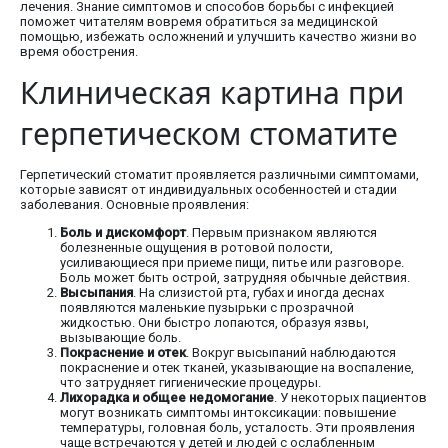
лечения. Знание симптомов и способов борьбы с инфекцией
поможет читателям вовремя обратиться за медицинской
помощью, избежать осложнений и улучшить качество жизни во
время обострения.
Клиническая картина при
герпетическом стоматите
Герпетический стоматит проявляется различными симптомами,
которые зависят от индивидуальных особенностей и стадии
заболевания. Основные проявления:
Боль и дискомфорт
. Первым признаком являются
болезненные ощущения в ротовой полости,
усиливающиеся при приеме пищи, питье или разговоре.
Боль может быть острой, затрудняя обычные действия.
Высыпания
. На слизистой рта, губах и иногда деснах
появляются маленькие пузырьки с прозрачной
жидкостью. Они быстро лопаются, образуя язвы,
вызывающие боль.
Покраснение и отек
. Вокруг высыпаний наблюдаются
покраснение и отек тканей, указывающие на воспаление,
что затрудняет гигиенические процедуры.
Лихорадка и общее недомогание
. У некоторых пациентов
могут возникать симптомы интоксикации: повышение
температуры, головная боль, усталость. Эти проявления
чаще встречаются у детей и людей с ослабленным