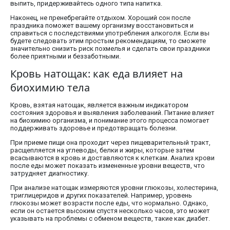
выпить, придерживайтесь одного типа напитка.
Наконец, не пренебрегайте отдыхом. Хороший сон после
праздника поможет вашему организму восстановиться и
справиться с последствиями употребления алкоголя. Если вы
будете следовать этим простым рекомендациям, то сможете
значительно снизить риск похмелья и сделать свои праздники
более приятными и беззаботными.
Кровь натощак: как еда влияет на
биохимию тела
Кровь, взятая натощак, является важным индикатором
состояния здоровья и выявления заболеваний. Питание влияет
на биохимию организма, и понимание этого процесса помогает
поддерживать здоровье и предотвращать болезни.
При приеме пищи она проходит через пищеварительный тракт,
расщепляется на углеводы, белки и жиры, которые затем
всасываются в кровь и доставляются к клеткам. Анализ крови
после еды может показать измененные уровни веществ, что
затрудняет диагностику.
При анализе натощак измеряются уровни глюкозы, холестерина,
триглицеридов и других показателей. Например, уровень
глюкозы может возрасти после еды, что нормально. Однако,
если он остается высоким спустя несколько часов, это может
указывать на проблемы с обменом веществ, такие как диабет.