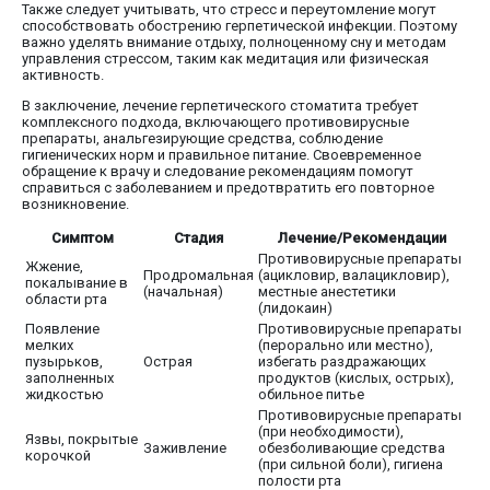
Также следует учитывать, что стресс и переутомление могут
способствовать обострению герпетической инфекции. Поэтому
важно уделять внимание отдыху, полноценному сну и методам
управления стрессом, таким как медитация или физическая
активность.
В заключение, лечение герпетического стоматита требует
комплексного подхода, включающего противовирусные
препараты, анальгезирующие средства, соблюдение
гигиенических норм и правильное питание. Своевременное
обращение к врачу и следование рекомендациям помогут
справиться с заболеванием и предотвратить его повторное
возникновение.
Симптом
Стадия
Лечение/Рекомендации
Противовирусные препараты
Жжение,
Продромальная
(ацикловир, валацикловир),
покалывание в
(начальная)
местные анестетики
области рта
(лидокаин)
Появление
Противовирусные препараты
мелких
(перорально или местно),
пузырьков,
Острая
избегать раздражающих
заполненных
продуктов (кислых, острых),
жидкостью
обильное питье
Противовирусные препараты
(при необходимости),
Язвы, покрытые
Заживление
обезболивающие средства
корочкой
(при сильной боли), гигиена
полости рта