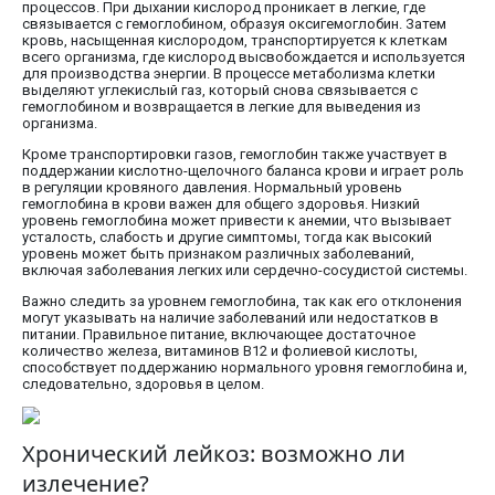
процессов. При дыхании кислород проникает в легкие, где
связывается с гемоглобином, образуя оксигемоглобин. Затем
кровь, насыщенная кислородом, транспортируется к клеткам
всего организма, где кислород высвобождается и используется
для производства энергии. В процессе метаболизма клетки
выделяют углекислый газ, который снова связывается с
гемоглобином и возвращается в легкие для выведения из
организма.
Кроме транспортировки газов, гемоглобин также участвует в
поддержании кислотно-щелочного баланса крови и играет роль
в регуляции кровяного давления. Нормальный уровень
гемоглобина в крови важен для общего здоровья. Низкий
уровень гемоглобина может привести к анемии, что вызывает
усталость, слабость и другие симптомы, тогда как высокий
уровень может быть признаком различных заболеваний,
включая заболевания легких или сердечно-сосудистой системы.
Важно следить за уровнем гемоглобина, так как его отклонения
могут указывать на наличие заболеваний или недостатков в
питании. Правильное питание, включающее достаточное
количество железа, витаминов B12 и фолиевой кислоты,
способствует поддержанию нормального уровня гемоглобина и,
следовательно, здоровья в целом.
Хронический лейкоз: возможно ли
излечение?