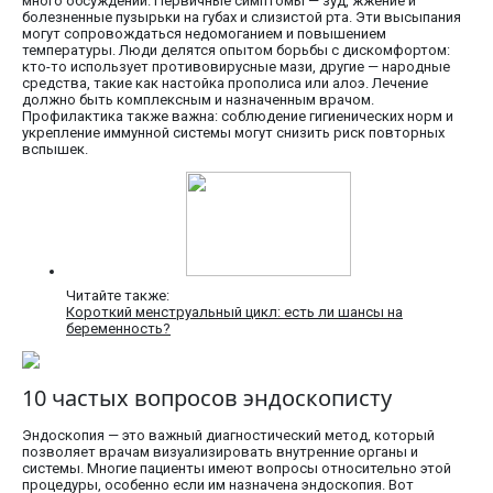
много обсуждений. Первичные симптомы — зуд, жжение и
болезненные пузырьки на губах и слизистой рта. Эти высыпания
могут сопровождаться недомоганием и повышением
температуры. Люди делятся опытом борьбы с дискомфортом:
кто-то использует противовирусные мази, другие — народные
средства, такие как настойка прополиса или алоэ. Лечение
должно быть комплексным и назначенным врачом.
Профилактика также важна: соблюдение гигиенических норм и
укрепление иммунной системы могут снизить риск повторных
вспышек.
Читайте также:
Короткий менструальный цикл: есть ли шансы на
беременность?
10 частых вопросов эндоскописту
Эндоскопия — это важный диагностический метод, который
позволяет врачам визуализировать внутренние органы и
системы. Многие пациенты имеют вопросы относительно этой
процедуры, особенно если им назначена эндоскопия. Вот