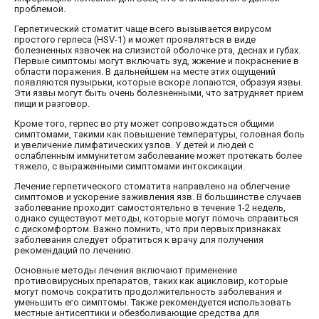
проблемой.
Герпетический стоматит чаще всего вызывается вирусом
простого герпеса (HSV-1) и может проявляться в виде
болезненных язвочек на слизистой оболочке рта, деснах и губах.
Первые симптомы могут включать зуд, жжение и покраснение в
области поражения. В дальнейшем на месте этих ощущений
появляются пузырьки, которые вскоре лопаются, образуя язвы.
Эти язвы могут быть очень болезненными, что затрудняет прием
пищи и разговор.
Кроме того, герпес во рту может сопровождаться общими
симптомами, такими как повышение температуры, головная боль
и увеличение лимфатических узлов. У детей и людей с
ослабленным иммунитетом заболевание может протекать более
тяжело, с выраженными симптомами интоксикации.
Лечение герпетического стоматита направлено на облегчение
симптомов и ускорение заживления язв. В большинстве случаев
заболевание проходит самостоятельно в течение 1-2 недель,
однако существуют методы, которые могут помочь справиться
с дискомфортом. Важно помнить, что при первых признаках
заболевания следует обратиться к врачу для получения
рекомендаций по лечению.
Основные методы лечения включают применение
противовирусных препаратов, таких как ацикловир, которые
могут помочь сократить продолжительность заболевания и
уменьшить его симптомы. Также рекомендуется использовать
местные антисептики и обезболивающие средства для