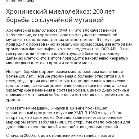
заболеванием.
Хронический миелолейкоз: 200 лет
борьбы со случайной мутацией
Хронический миелолейкоз (ХМЛ) — это злокачественное
заболевание, которое возникает в результате случайной
мутации в стволовых клетках костного мозга. Эта мутация
приводит к образованию аномальной хромосомы, известной как
хромосома Филадельфии, которая содержит ген BCR-ABL. Этот
ген производит белок, способствующий бесконтрольному
делению клеток, что в итоге приводит к накоплению незрелых
миелоидных клеток в крови и костном мозге.
История борьбы с хроническим миелолейкозом насчитывает
более 200 лет. Первые упоминания о болезни относятся к XIX
веку, когда врачи начали замечать определенные клинические
проявления, такие как увеличение селезенки и печени, а также
характерные изменения в составе крови. Однако диагностика и
понимание механизма заболевания оставались на примитивном
уровне.
С развитием медицины и науки в XX веке произошел
значительный прогресс в изучении ХМЛ. В 1960-х годах было
открыто, что хромосома Филадельфии является ключевым
маркером этого заболевания. Это открытие стало основой для
дальнейших исследований и разработки целевых терапий.
С начала 2000-х годов с появлением иматиниба, первого