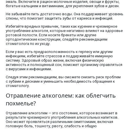
эмаль. Включите в рацион молочные изделия, овощи и фрукты,
богатые кальцием и витаминами, для укрепления зубов и десен.
Не забывайте пить достаточно воды. Она поддерживает уровень
слюны, что помогает защитить зубы от кариеса и инфекций.
Избегайте вредных привычек, таких как курение и чрезмерное
употребление алкоголя, которые негативно влияют на здоровье
ротовой полости. Если носите брекеты или другие
ортодонтические конструкции, следуйте рекомендациям
стоматолога по их уходу.
Если у вас есть предрасположенность к герпесу или другим
инфекциям, избегайте стрессов и поддерживайте иммунную
систему. Здоровый образ жизни, включая физическую
активность и полноценный сон, поможет организму справляться
с вирусами и инфекциями.
Следуя этим рекомендациям, вы сможете снизить риск проблем
с зубами и деснами и уменьшить необходимость обращения к
стоматологу.
Отравление алкоголем: как облегчить
похмелье?
Отравление алкоголем — это состояние, которое возникает в
результате чрезмерного употребления алкогольных напитков.
Оно может проявляться различными симптомами, включая
головную боль, тошноту, рвоту, слабость и общую