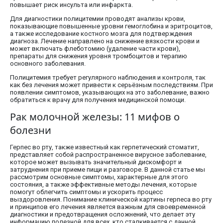
повышает риск инсульта или инфаркта.
Для диагностики полицитемии проводят анализы крови,
показывающие повышенные уровни гемоглобина и эритроцитов,
а также исследование костного мозга для подтверждения
диагноза. Лечение направлено на снижение вязкости крови и
может включать флеботомию (удаление части крови),
препараты для снижения уровня тромбоцитов и терапию
основного заболевания.
Полицитемия требует регулярного наблюдения и контроля, так
как без лечения может привести к серьёзным последствиям. При
появлении симптомов, указывающих на это заболевание, важно
обратиться к врачу для получения медицинской помощи.
Рак молочной железы: 11 мифов о
болезни
Герпес во рту, также известный как герпетический стоматит,
представляет собой распространенное вирусное заболевание,
которое может вызывать значительный дискомфорт и
затруднения при приеме пищи и разговоре. В данной статье мы
рассмотрим основные симптомы, характерные для этого
состояния, а также эффективные методы лечения, которые
помогут облегчить симптомы и ускорить процесс
выздоровления. Понимание клинической картины герпеса во рту
и принципов его лечения является важным для своевременной
диагностики и предотвращения осложнений, что делает эту
информацию полезной для всех, кто сталкивается с данной