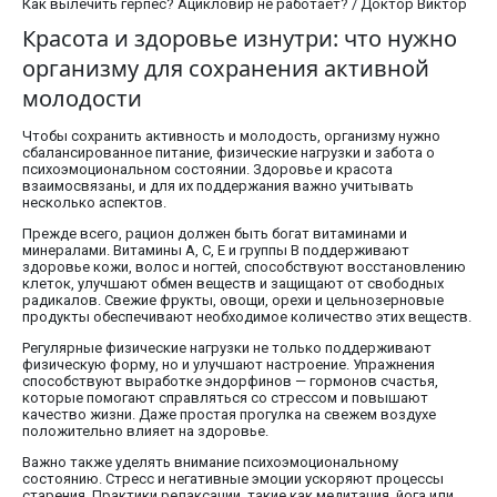
Как вылечить герпес? Ацикловир не работает? / Доктор Виктор
Красота и здоровье изнутри: что нужно
организму для сохранения активной
молодости
Чтобы сохранить активность и молодость, организму нужно
сбалансированное питание, физические нагрузки и забота о
психоэмоциональном состоянии. Здоровье и красота
взаимосвязаны, и для их поддержания важно учитывать
несколько аспектов.
Прежде всего, рацион должен быть богат витаминами и
минералами. Витамины A, C, E и группы B поддерживают
здоровье кожи, волос и ногтей, способствуют восстановлению
клеток, улучшают обмен веществ и защищают от свободных
радикалов. Свежие фрукты, овощи, орехи и цельнозерновые
продукты обеспечивают необходимое количество этих веществ.
Регулярные физические нагрузки не только поддерживают
физическую форму, но и улучшают настроение. Упражнения
способствуют выработке эндорфинов — гормонов счастья,
которые помогают справляться со стрессом и повышают
качество жизни. Даже простая прогулка на свежем воздухе
положительно влияет на здоровье.
Важно также уделять внимание психоэмоциональному
состоянию. Стресс и негативные эмоции ускоряют процессы
старения. Практики релаксации, такие как медитация, йога или