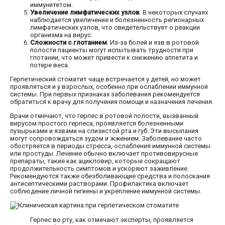
иммунитетом.
Увеличение лимфатических узлов
. В некоторых случаях
наблюдается увеличение и болезненность регионарных
лимфатических узлов, что свидетельствует о реакции
организма на вирус.
Сложности с глотанием
. Из-за болей и язв в ротовой
полости пациенты могут испытывать трудности при
глотании, что может привести к снижению аппетита и
потере веса.
Герпетический стоматит чаще встречается у детей, но может
проявляться и у взрослых, особенно при ослаблении иммунной
системы. При первых признаках заболевания рекомендуется
обратиться к врачу для получения помощи и назначения лечения.
Врачи отмечают, что герпес в ротовой полости, вызванный
вирусом простого герпеса, проявляется болезненными
пузырьками и язвами на слизистой рта и губ. Эти высыпания
могут сопровождаться зудом и жжением. Заболевание часто
обостряется в периоды стресса, ослабления иммунной системы
или простуды. Лечение обычно включает противовирусные
препараты, такие как ацикловир, которые сокращают
продолжительность симптомов и ускоряют заживление.
Рекомендуются также обезболивающие средства и полоскания
антисептическими растворами. Профилактика включает
соблюдение личной гигиены и укрепление иммунной системы.
Герпес во рту, как отмечают эксперты, проявляется