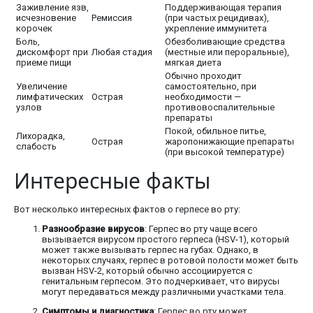
Заживление язв,
Поддерживающая терапия
исчезновение
Ремиссия
(при частых рецидивах),
корочек
укрепление иммунитета
Боль,
Обезболивающие средства
дискомфорт при
Любая стадия
(местные или пероральные),
приеме пищи
мягкая диета
Обычно проходит
Увеличение
самостоятельно, при
лимфатических
Острая
необходимости —
узлов
противовоспалительные
препараты
Покой, обильное питье,
Лихорадка,
Острая
жаропонижающие препараты
слабость
(при высокой температуре)
Интересные факты
Вот несколько интересных фактов о герпесе во рту:
Разнообразие вирусов
: Герпес во рту чаще всего
вызывается вирусом простого герпеса (HSV-1), который
может также вызывать герпес на губах. Однако, в
некоторых случаях, герпес в ротовой полости может быть
вызван HSV-2, который обычно ассоциируется с
генитальным герпесом. Это подчеркивает, что вирусы
могут передаваться между различными участками тела.
Симптомы и диагностика
: Герпес во рту может