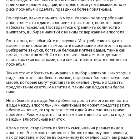
привычки и рекомендации, которые помогут минимизировать
риск похмелья и сделать праздники более приятными.
Во-первых, важно помнить о мере. Умеренное употребление
алкоголя — это один из ключевых факторов, позволяющих
избежать похмелья. Постарайтесь ограничить количество
выпитого, выбирая напитки с низким содержанием алкоголя.
Во-вторых, не забывайте о закусках. Употребление пищи во
время питья помогает замедлить всасывание алкоголя в кровь.
Выбирайте закуски, богатые белками и углеводами, такие как
орехи, сыры или хлеб. Это не только поможет вам дольше
наслаждаться напитками, но и снизит вероятность появления
похмелья.
Также стоит обратить внимание на выбор напитков. Некоторые
виды алкоголя, особенно темные, содержат больше сивушных
масел, которые могут усиливать похмелье. Лучше отдавать
предпочтение светлым напиткам, таким как водка или белое
вино.
Не забывайте о воде. Употребление достаточного количества
воды между алкогольными напитками поможет предотвратить
обезвоживание, которое является одной из основных причин
похмелья. Рекомендуется пить не менее одного стакана воды на
каждый алкогольный напиток.
Кроме того, старайтесь избегать смешивания разных видов
алкоголя. Это может привести к более сильному опьянению и,
как следствие, к более выраженному похмелью. Если вы решили