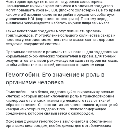
Некоторые продукты влияют на уровень холестерина.
Насыщенные жиры из красного мяса и молочных продуктов
могут повышать уровень LDL (плохого холестерина), в то время
как омега-3 жирные кислоты из рыбы и орехов способствуют
увеличению HDL (хорошего холестерина). Поэтому перед
анализом рекомендуется избегать жирной пищи за 24 часа.
Также некоторые продукты могут повышать уровень
триглицеридов. Употребление большого количества сахара и
простых углеводов может негативно сказаться на здоровье
сердечно-сосудистой системы.
Правильное питание и режим питания важны для поддержания
нормальных биохимических показателей в крови. Для точных
результатов анализов рекомендуется сдавать кровь натощак,
чтобы избежать искажений, связанных с приемом пищи.
Гемоглобин. Его значение и роль в
организме человека
Гемоглобин — это белок, содержащийся в красных кровяных
клетках, который играет ключевую роль в транспортировке
кислорода от легких к тканям и углекислого газа от тканей
обратно в легкие. Он состоит из четырех полипептидных цепей,
каждая из которых содержит гем — железосодержащее
соединение, которое связывается с кислородом.
Основная функция гемоглобина заключается в обеспечении
организма кислородом, необходимым для метаболических