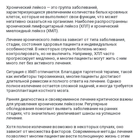
Хронический лейкоз — это группа заболеваний,
характеризующихся увеличением количества белых кровяных
клеток, которые не выполняют свои функции, что может
негативно сказаться на организме. Наиболее распространены
хронический лимфоцитарный лейкоз (ХЛЛ) и хронический
миелоидный лейкоз (ХМЛ).
Лечение хронического лейкоза зависит от типа заболевания,
стадии, состояния здоровья пациента и индивидуальных
особенностей. В некоторых случаях болезнь можно
контролировать, но не вылечить. Например, ХЛЛ часто
прогрессирует медленно, и многие пациенты могут жить с ним
много лет без активного лечения.
Ситуация с ХМЛ отличается. Благодаря таргетной терапии, такой
как ингибиторы тирозинкиназ, многие пациенты достигают
длительной ремиссии и полного ответа на лечение. Однако
полное излечение остается сложной задачей, и иногда требуется
трансплантация костного мозга.
Ранняя диагностика и своевременное лечение критически важны
для управления хроническим лейкозом. Регулярные
обследования помогают выявить заболевание на ранних
стадиях, что значительно увеличивает шансы на успешное
лечение.
Хотя полное излечение возможно в некоторых случаях, оно
зависит от множества факторов. Современные методы лечения
позволяют многим пациентам вести полноценную жизнь с этим