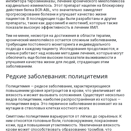
ингибитора тирозинкиназы, лечение хронического миелолейкоза
кардинально изменилось. Этот препарат нацелен на блокировку
действия белка BCR-ABL, что значительно замедляет
прогрессирование болезни и улучшает качество жизни
пациентов. В последующие годы были разработаны и другие
препараты, такие как дарозиниб и нилотиниб, которые также
показали высокую эффективность в лечении ХМЛ.
Тем не менее, несмотря на достижения в области терапии,
хронический миелолейкоз остается сложным заболеванием,
требующим постоянного мониторинга и индивидуального
подхода к каждому пациенту. Исследования продолжаются, и
ученые работают над новыми методами лечения, которые могут
обеспечить еще более высокие показатели выживаемости и
улучшения качества жизни для людей, страдающих этим
заболеванием.
Редкие заболевания: полицитемия
Полицитемия — редкое заболевание, характеризующееся
повышением уровня эритроцитов в крови, что увеличивает её
вязкость и может вызывать осложнения. Существует несколько
видов полицитемии, наиболее распространённая из которых —
полицитемия вера. Это первичное заболевание возникает из-за
мутации в стволовых клетках костного мозга.
Симптомы полицитемии варьируются от лёгких до серьёзных. К
ним относятся головные боли, головокружение, покраснение
кожи, зуд и повышенная утомляемость. Увеличенная вязкость
крови может способствовать образованию тромбов, что