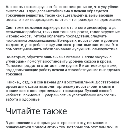
Алкоголь также нарушает баланс электролитов, что усугубляет
симптомы. В процессе метаболизма в печени образуются
токсичные вещества, такие как ацетальдегид, вызывающие
воспаление и повреждение клеток, что приводит к недомоганию.
Симптомы похмелья варьируются от легкого дискомфорта до
серьезных проблем, таких как тошнота, рвота, головокружение
и тревожность. Чтобы облегчить последствия, следуйте
нескольким рекомендациям. Во-первых, восстановите уровень
жидкости, употребляя воду или электролитные растворы. Это
поможет уменьшить обезвоживание и улучшить самочувствие.
Во-вторых, обратите внимание на питание. Легкие закуски с
углеводами помогут восстановить уровень сахара в крови.
Полезны продукты с витаминами группы B и антиоксидантами,
поддерживающие работу печени и способствующие выведению
токсинов.
Наконец, отдых и сон важны для восстановления. Достаточное
время для отдыха позволит организму восстановить силы и
справиться с последствиями интоксикации. Лучший способ
избежать похмелья — умеренность в употреблении алкоголя и
забота о здоровье.
Читайте также
В дополнение к информации о герпесе во рту, вы можете
ознакомиться с рядом других тем, которые помогут вам лучше