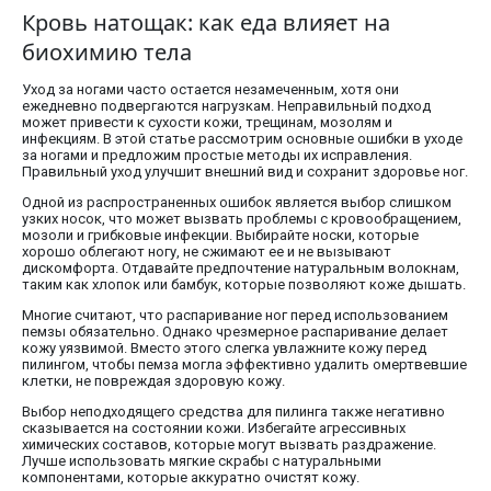
Кровь натощак: как еда влияет на
биохимию тела
Уход за ногами часто остается незамеченным, хотя они
ежедневно подвергаются нагрузкам. Неправильный подход
может привести к сухости кожи, трещинам, мозолям и
инфекциям. В этой статье рассмотрим основные ошибки в уходе
за ногами и предложим простые методы их исправления.
Правильный уход улучшит внешний вид и сохранит здоровье ног.
Одной из распространенных ошибок является выбор слишком
узких носок, что может вызвать проблемы с кровообращением,
мозоли и грибковые инфекции. Выбирайте носки, которые
хорошо облегают ногу, не сжимают ее и не вызывают
дискомфорта. Отдавайте предпочтение натуральным волокнам,
таким как хлопок или бамбук, которые позволяют коже дышать.
Многие считают, что распаривание ног перед использованием
пемзы обязательно. Однако чрезмерное распаривание делает
кожу уязвимой. Вместо этого слегка увлажните кожу перед
пилингом, чтобы пемза могла эффективно удалить омертвевшие
клетки, не повреждая здоровую кожу.
Выбор неподходящего средства для пилинга также негативно
сказывается на состоянии кожи. Избегайте агрессивных
химических составов, которые могут вызвать раздражение.
Лучше использовать мягкие скрабы с натуральными
компонентами, которые аккуратно очистят кожу.