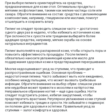
При выборе пилинга ориентируйтесь на средства,
предназначенные для кожи стоп. Оптимальны продукты с
мягкими эксфолиантами, такими как мелкие частицы соли или
сахара. Обратите внимание на состав: средства с увлажняющими
компонентами, например, глицерином или маслами, помогут
отшелушить и сохранить влагу.
Пилинг не следует проводить слишком часто — достаточно
одного-двух раз в неделю, чтобы избежать истончения кожи.
При склонности к сухости или трещинам выбирайте более
щадящие средства, например, мягкие скрабы на основе
натуральных ингредиентов.
Пилинг выполняйте на распаренной коже, чтобы открыть поры и
повысить эффективность процедуры. После пилинга
обязательно наносите увлажняющий крем или масло для
поддержания здоровья кожи и предотвращения пересушивания.
Многие недооценивают уход за ступнями, что приводит к
распространённым ошибкам. Основная проблема —
недостаточная гигиена. Часто забывают мыть ноги ежедневно,
особенно между пальцами, что может вызвать грибковые
инфекции. Обратите внимание на выбор обуви: слишком узкая
или неудобная может привести к мозолям и натёртостям.
Неправильное обрезание ногтей — ещё одна ошибка. Ногти
следует подстригать ровно, избегая закруглений, чтобы
предотвратить врастание. Регулярное увлажнение кожи ступней
поможет избежать трещин и сухости. Не забывайте о педикюре:
он полезен для здоровья и эстетики. Правильный уход за
ступнями — залог комфорта и здоровья.