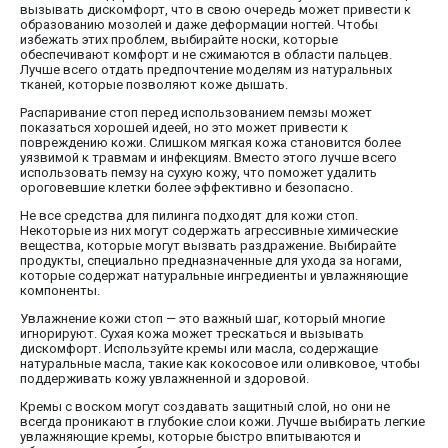
вызывать дискомфорт, что в свою очередь может привести к
образованию мозолей и даже деформации ногтей. Чтобы
избежать этих проблем, выбирайте носки, которые
обеспечивают комфорт и не сжимаются в области пальцев.
Лучше всего отдать предпочтение моделям из натуральных
тканей, которые позволяют коже дышать.
Распаривание стоп перед использованием пемзы может
показаться хорошей идеей, но это может привести к
повреждению кожи. Слишком мягкая кожа становится более
уязвимой к травмам и инфекциям. Вместо этого лучше всего
использовать пемзу на сухую кожу, что поможет удалить
ороговевшие клетки более эффективно и безопасно.
Не все средства для пилинга подходят для кожи стоп.
Некоторые из них могут содержать агрессивные химические
вещества, которые могут вызвать раздражение. Выбирайте
продукты, специально предназначенные для ухода за ногами,
которые содержат натуральные ингредиенты и увлажняющие
компоненты.
Увлажнение кожи стоп — это важный шаг, который многие
игнорируют. Сухая кожа может трескаться и вызывать
дискомфорт. Используйте кремы или масла, содержащие
натуральные масла, такие как кокосовое или оливковое, чтобы
поддерживать кожу увлажненной и здоровой.
Кремы с воском могут создавать защитный слой, но они не
всегда проникают в глубокие слои кожи. Лучше выбирать легкие
увлажняющие кремы, которые быстро впитываются и