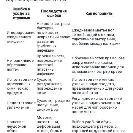
Ошибка в
Последствия
уходе за
Как исправить
ошибки
ступнями
Накопление грязи,
бактерий,
Ежедневное мытье ног
Игнорирование
потливость,
теплой водой с мылом,
ежедневного
неприятный запах,
тщательное вытирание,
очищения
развитие
особенно между пальцами
грибковых
инфекций
Вросшие ногти,
Обрезание ногтей прямо, без
Неправильное
повреждение
закруглений по краям,
обрезание
ногтевой
использование пилочек для
ногтей
пластины,
сглаживания острых краев
инфекции
Использование
Сухость,
Использование мягких,
агрессивных
раздражение,
увлажняющих средств,
химических
повреждение
предназначенных для ухода
средств
кожи
за кожей стоп
Регулярное использование
Сухость, трещины,
Недостаточное
увлажняющих кремов или
шелушение,
увлажнение
масел для ног, особенно
дискомфорт
после мытья
Мозоли,
Ношение
натоптыши,
Выбор удобной обуви
неудобной
деформации
подходящего размера, с
обуви
стопы, боль в
хорошей поддержкой стопы