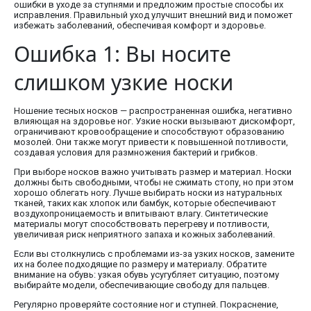
ошибки в уходе за ступнями и предложим простые способы их
исправления. Правильный уход улучшит внешний вид и поможет
избежать заболеваний, обеспечивая комфорт и здоровье.
Ошибка 1: Вы носите
слишком узкие носки
Ношение тесных носков — распространенная ошибка, негативно
влияющая на здоровье ног. Узкие носки вызывают дискомфорт,
ограничивают кровообращение и способствуют образованию
мозолей. Они также могут привести к повышенной потливости,
создавая условия для размножения бактерий и грибков.
При выборе носков важно учитывать размер и материал. Носки
должны быть свободными, чтобы не сжимать стопу, но при этом
хорошо облегать ногу. Лучше выбирать носки из натуральных
тканей, таких как хлопок или бамбук, которые обеспечивают
воздухопроницаемость и впитывают влагу. Синтетические
материалы могут способствовать перегреву и потливости,
увеличивая риск неприятного запаха и кожных заболеваний.
Если вы столкнулись с проблемами из-за узких носков, замените
их на более подходящие по размеру и материалу. Обратите
внимание на обувь: узкая обувь усугубляет ситуацию, поэтому
выбирайте модели, обеспечивающие свободу для пальцев.
Регулярно проверяйте состояние ног и ступней. Покраснение,