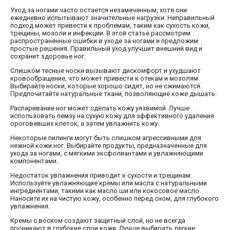
Уход за ногами часто остается незамеченным, хотя они
ежедневно испытывают значительные нагрузки. Неправильный
подход может привести к проблемам, таким как сухость кожи,
трещины, мозоли и инфекции. В этой статье рассмотрим
распространенные ошибки в уходе за ногами и предложим
простые решения. Правильный уход улучшит внешний вид и
сохранит здоровье ног.
Слишком тесные носки вызывают дискомфорт и ухудшают
кровообращение, что может привести к отекам и мозолям.
Выбирайте носки, которые хорошо сидят, но не сжимаются.
Предпочитайте натуральные ткани, позволяющие коже дышать.
Распаривание ног может сделать кожу уязвимой. Лучше
использовать пемзу на сухую кожу для эффективного удаления
ороговевших клеток, а затем увлажнить кожу.
Некоторые пилинги могут быть слишком агрессивными для
нежной кожи ног. Выбирайте продукты, предназначенные для
ухода за ногами, с мягкими эксфолиантами и увлажняющими
компонентами.
Недостаток увлажнения приводит к сухости и трещинам.
Используйте увлажняющие кремы или масла с натуральными
ингредиентами, такими как масло ши или кокосовое масло.
Наносите их на чистую кожу, особенно перед сном, для глубокого
увлажнения.
Кремы с воском создают защитный слой, но не всегда
проникают в глубокие слои кожи. Лучше выбирать легкие