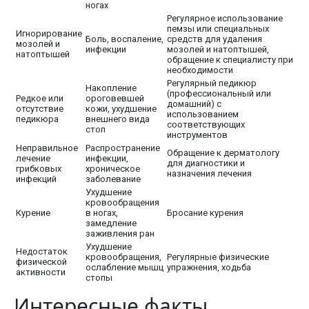
ногах
Регулярное использование
пемзы или специальных
Игнорирование
Боль, воспаление,
средств для удаления
мозолей и
инфекции
мозолей и натоптышей,
натоптышей
обращение к специалисту при
необходимости
Регулярный педикюр
Накопление
(профессиональный или
Редкое или
ороговевшей
домашний) с
отсутствие
кожи, ухудшение
использованием
педикюра
внешнего вида
соответствующих
стоп
инструментов
Неправильное
Распространение
Обращение к дерматологу
лечение
инфекции,
для диагностики и
грибковых
хроническое
назначения лечения
инфекций
заболевание
Ухудшение
кровообращения
Курение
в ногах,
Бросание курения
замедление
заживления ран
Ухудшение
Недостаток
кровообращения,
Регулярные физические
физической
ослабление мышц
упражнения, ходьба
активности
стопы
Интересные факты