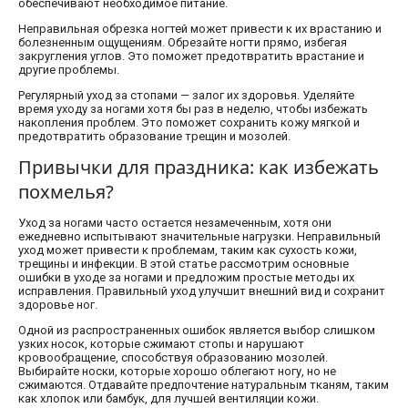
обеспечивают необходимое питание.
Неправильная обрезка ногтей может привести к их врастанию и
болезненным ощущениям. Обрезайте ногти прямо, избегая
закругления углов. Это поможет предотвратить врастание и
другие проблемы.
Регулярный уход за стопами — залог их здоровья. Уделяйте
время уходу за ногами хотя бы раз в неделю, чтобы избежать
накопления проблем. Это поможет сохранить кожу мягкой и
предотвратить образование трещин и мозолей.
Привычки для праздника: как избежать
похмелья?
Уход за ногами часто остается незамеченным, хотя они
ежедневно испытывают значительные нагрузки. Неправильный
уход может привести к проблемам, таким как сухость кожи,
трещины и инфекции. В этой статье рассмотрим основные
ошибки в уходе за ногами и предложим простые методы их
исправления. Правильный уход улучшит внешний вид и сохранит
здоровье ног.
Одной из распространенных ошибок является выбор слишком
узких носок, которые сжимают стопы и нарушают
кровообращение, способствуя образованию мозолей.
Выбирайте носки, которые хорошо облегают ногу, но не
сжимаются. Отдавайте предпочтение натуральным тканям, таким
как хлопок или бамбук, для лучшей вентиляции кожи.