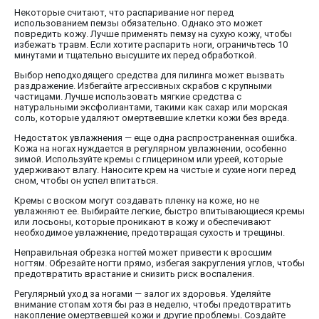
Некоторые считают, что распаривание ног перед
использованием пемзы обязательно. Однако это может
повредить кожу. Лучше применять пемзу на сухую кожу, чтобы
избежать травм. Если хотите распарить ноги, ограничьтесь 10
минутами и тщательно высушите их перед обработкой.
Выбор неподходящего средства для пилинга может вызвать
раздражение. Избегайте агрессивных скрабов с крупными
частицами. Лучше использовать мягкие средства с
натуральными эксфолиантами, такими как сахар или морская
соль, которые удаляют омертвевшие клетки кожи без вреда.
Недостаток увлажнения — еще одна распространенная ошибка.
Кожа на ногах нуждается в регулярном увлажнении, особенно
зимой. Используйте кремы с глицерином или уреей, которые
удерживают влагу. Наносите крем на чистые и сухие ноги перед
сном, чтобы он успел впитаться.
Кремы с воском могут создавать пленку на коже, но не
увлажняют ее. Выбирайте легкие, быстро впитывающиеся кремы
или лосьоны, которые проникают в кожу и обеспечивают
необходимое увлажнение, предотвращая сухость и трещины.
Неправильная обрезка ногтей может привести к вросшим
ногтям. Обрезайте ногти прямо, избегая закругления углов, чтобы
предотвратить врастание и снизить риск воспаления.
Регулярный уход за ногами — залог их здоровья. Уделяйте
внимание стопам хотя бы раз в неделю, чтобы предотвратить
накопление омертвевшей кожи и другие проблемы. Создайте