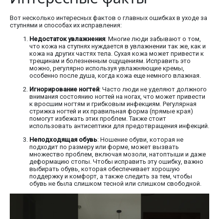
Вот несколько интересных фактов о главных ошибках в уходе за
ступнями и способах их исправления:
Недостаток увлажнения
: Многие люди забывают о том,
что кожа на ступнях нуждается в увлажнении так же, как и
кожа на других частях тела. Сухая кожа может привести к
трещинам и болезненным ощущениям. Исправить это
можно, регулярно используя увлажняющие кремы,
особенно после душа, когда кожа еще немного влажная.
Игнорирование ногтей
: Часто люди не уделяют должного
внимания состоянию ногтей на ногах, что может привести
к вросшим ногтям и грибковым инфекциям. Регулярная
стрижка ногтей и их правильная форма (прямые края)
помогут избежать этих проблем. Также стоит
использовать антисептики для предотвращения инфекций.
Неподходящая обувь
: Ношение обуви, которая не
подходит по размеру или форме, может вызвать
множество проблем, включая мозоли, натоптыши и даже
деформацию стопы. Чтобы исправить эту ошибку, важно
выбирать обувь, которая обеспечивает хорошую
поддержку и комфорт, а также следить за тем, чтобы
обувь не была слишком тесной или слишком свободной.