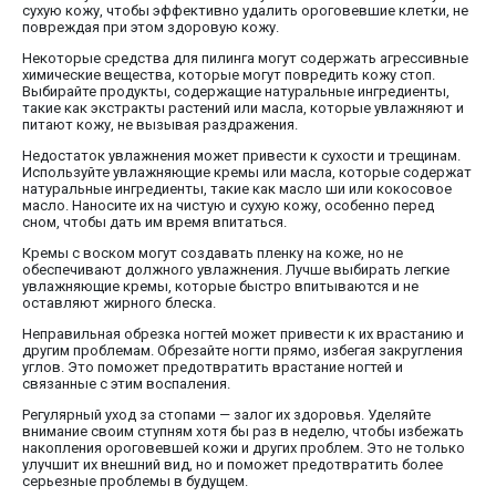
сухую кожу, чтобы эффективно удалить ороговевшие клетки, не
повреждая при этом здоровую кожу.
Некоторые средства для пилинга могут содержать агрессивные
химические вещества, которые могут повредить кожу стоп.
Выбирайте продукты, содержащие натуральные ингредиенты,
такие как экстракты растений или масла, которые увлажняют и
питают кожу, не вызывая раздражения.
Недостаток увлажнения может привести к сухости и трещинам.
Используйте увлажняющие кремы или масла, которые содержат
натуральные ингредиенты, такие как масло ши или кокосовое
масло. Наносите их на чистую и сухую кожу, особенно перед
сном, чтобы дать им время впитаться.
Кремы с воском могут создавать пленку на коже, но не
обеспечивают должного увлажнения. Лучше выбирать легкие
увлажняющие кремы, которые быстро впитываются и не
оставляют жирного блеска.
Неправильная обрезка ногтей может привести к их врастанию и
другим проблемам. Обрезайте ногти прямо, избегая закругления
углов. Это поможет предотвратить врастание ногтей и
связанные с этим воспаления.
Регулярный уход за стопами — залог их здоровья. Уделяйте
внимание своим ступням хотя бы раз в неделю, чтобы избежать
накопления ороговевшей кожи и других проблем. Это не только
улучшит их внешний вид, но и поможет предотвратить более
серьезные проблемы в будущем.