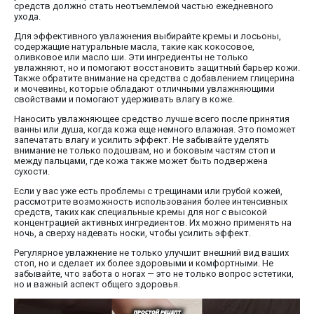
средств должно стать неотъемлемой частью ежедневного
ухода.
Для эффективного увлажнения выбирайте кремы и лосьоны,
содержащие натуральные масла, такие как кокосовое,
оливковое или масло ши. Эти ингредиенты не только
увлажняют, но и помогают восстановить защитный барьер кожи.
Также обратите внимание на средства с добавлением глицерина
и мочевины, которые обладают отличными увлажняющими
свойствами и помогают удерживать влагу в коже.
Наносить увлажняющее средство лучше всего после принятия
ванны или душа, когда кожа еще немного влажная. Это поможет
запечатать влагу и усилить эффект. Не забывайте уделять
внимание не только подошвам, но и боковым частям стоп и
между пальцами, где кожа также может быть подвержена
сухости.
Если у вас уже есть проблемы с трещинами или грубой кожей,
рассмотрите возможность использования более интенсивных
средств, таких как специальные кремы для ног с высокой
концентрацией активных ингредиентов. Их можно применять на
ночь, а сверху надевать носки, чтобы усилить эффект.
Регулярное увлажнение не только улучшит внешний вид ваших
стоп, но и сделает их более здоровыми и комфортными. Не
забывайте, что забота о ногах — это не только вопрос эстетики,
но и важный аспект общего здоровья.