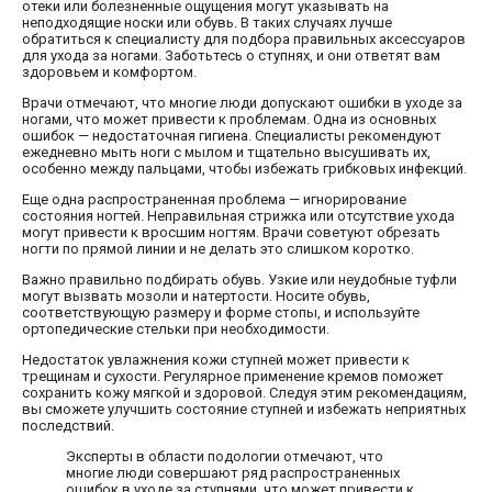
отеки или болезненные ощущения могут указывать на
неподходящие носки или обувь. В таких случаях лучше
обратиться к специалисту для подбора правильных аксессуаров
для ухода за ногами. Заботьтесь о ступнях, и они ответят вам
здоровьем и комфортом.
Врачи отмечают, что многие люди допускают ошибки в уходе за
ногами, что может привести к проблемам. Одна из основных
ошибок — недостаточная гигиена. Специалисты рекомендуют
ежедневно мыть ноги с мылом и тщательно высушивать их,
особенно между пальцами, чтобы избежать грибковых инфекций.
Еще одна распространенная проблема — игнорирование
состояния ногтей. Неправильная стрижка или отсутствие ухода
могут привести к вросшим ногтям. Врачи советуют обрезать
ногти по прямой линии и не делать это слишком коротко.
Важно правильно подбирать обувь. Узкие или неудобные туфли
могут вызвать мозоли и натертости. Носите обувь,
соответствующую размеру и форме стопы, и используйте
ортопедические стельки при необходимости.
Недостаток увлажнения кожи ступней может привести к
трещинам и сухости. Регулярное применение кремов поможет
сохранить кожу мягкой и здоровой. Следуя этим рекомендациям,
вы сможете улучшить состояние ступней и избежать неприятных
последствий.
Эксперты в области подологии отмечают, что
многие люди совершают ряд распространенных
ошибок в уходе за ступнями, что может привести к