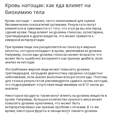
Кровь натощак: как еда влияет на
биохимию тела
Кровь натощак — анализ, часто назначаемый для оценки
биохимических показателей организма. Результаты могут
изменяться в зависимости от того, что и когда вы ели перед
сдачей крови. Пища влияет на уровень глюкозы, холестерина,
триглицеридов и других веществ, что может привести к
неверной интерпретации.
При приеме пищи она расщепляется на глюкозу и жирные
кислоты, которые попадают в кровь, увеличивая их уровень.
Например, после еды уровень глюкозы может возрасти, что
может быть ошибочно воспринято как признак диабета, если
анализ не натощак.
Употребление жирной пищи может повысить уровень
триглицеридов, затрудняя диагностику сердечно-сосудистых
заболеваний, если анализ выполнен вскоре после еды. Поэтому
для точных результатов рекомендуется сдавать кровь натощак,
что подразумевает отсутствие пищи минимум за 8-12 часов до
анализа.
Некоторые продукты также могут влиять на уровень веществ в
крови. Например, большое количество красного мяса может
повысить уровень креатинина, что может быть
интерпретировано как признак проблем с почками. В то же
время, некоторые фрукты и овощи могут снизить уровень