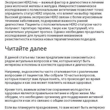
Экспрессия HER2/neu — важный фактор в диагностике и лечении
рака молочной железы и желудка. Иммуногистохимическое
исследование с поликлональными антителами позволяет точно
определить статус HER2 опухоли, что влияет на выбор терапии.
Высокий уровень экспрессии HER2 связан с более агрессивным
течением заболевания, подчеркивая важность ранней
диагностики. Пациенты с положительным HER2-статусом часто
получают таргетную терапию, такую как трастузумаб, что
значительно улучшает прогноз. Однако необходимо продолжать
исследования для лучшего понимания механизмов
резистентности и поиска новых терапевтических подходов.
Читайте далее
В данной статье мы также предлагаем вам ознакомиться с
рядом актуальных вопросов и тем, которые могут быть
интересны и полезны в контексте здоровья и диагностики.
Например, эндоскописты часто сталкиваются с различными
вопросами от пациентов. Мы собрали 10 частых вопросов,
которые помогут вам лучше понять, что происходит во время
процедуры и как она может повлиять на ваше здоровье.
Кроме того, важным аспектом сохранения молодости и
здоровья является правильное питание и образ жизни. Мы
обсудим, что необходимо организму для поддержания активной
молодости и как это связано с общим состоянием здоровья.
Если вы планируете празднование, то вам может быть интересно