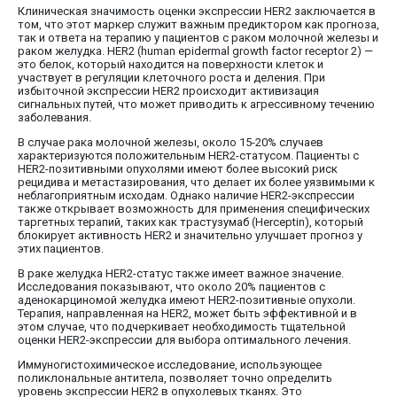
Клиническая значимость оценки экспрессии HER2 заключается в
том, что этот маркер служит важным предиктором как прогноза,
так и ответа на терапию у пациентов с раком молочной железы и
раком желудка. HER2 (human epidermal growth factor receptor 2) —
это белок, который находится на поверхности клеток и
участвует в регуляции клеточного роста и деления. При
избыточной экспрессии HER2 происходит активизация
сигнальных путей, что может приводить к агрессивному течению
заболевания.
В случае рака молочной железы, около 15-20% случаев
характеризуются положительным HER2-статусом. Пациенты с
HER2-позитивными опухолями имеют более высокий риск
рецидива и метастазирования, что делает их более уязвимыми к
неблагоприятным исходам. Однако наличие HER2-экспрессии
также открывает возможность для применения специфических
таргетных терапий, таких как трастузумаб (Herceptin), который
блокирует активность HER2 и значительно улучшает прогноз у
этих пациентов.
В раке желудка HER2-статус также имеет важное значение.
Исследования показывают, что около 20% пациентов с
аденокарциномой желудка имеют HER2-позитивные опухоли.
Терапия, направленная на HER2, может быть эффективной и в
этом случае, что подчеркивает необходимость тщательной
оценки HER2-экспрессии для выбора оптимального лечения.
Иммуногистохимическое исследование, использующее
поликлональные антитела, позволяет точно определить
уровень экспрессии HER2 в опухолевых тканях. Это