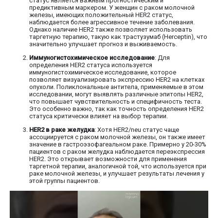
статус является важным прогностическим и
предиктивным маркером. У женщин с раком молочной
железы, имеющих положительный HER2 статус,
наблюдается более агрессивное течение заболевания.
Однако наличие HER2 также позволяет использовать
таргетную терапию, такую как трастузумаб (Herceptin), что
значительно улучшает прогноз и выживаемость.
Иммуногистохимическое исследование
: Для
определения HER2 статуса используется
иммуногистохимическое исследование, которое
позволяет визуализировать экспрессию HER2 на клетках
опухоли. Поликлональные антитела, применяемые в этом
исследовании, могут выявлять различные эпитопы HER2,
что повышает чувствительность и специфичность теста.
Это особенно важно, так как точность определения HER2
статуса критически влияет на выбор терапии.
HER2 в раке желудка
: Хотя HER2/neu статус чаще
ассоциируется с раком молочной железы, он также имеет
значение в гастроэзофагеальном раке. Примерно у 20-30%
пациентов с раком желудка наблюдается переэкспрессия
HER2. Это открывает возможности для применения
таргетной терапии, аналогичной той, что используется при
раке молочной железы, и улучшает результаты лечения у
этой группы пациентов.