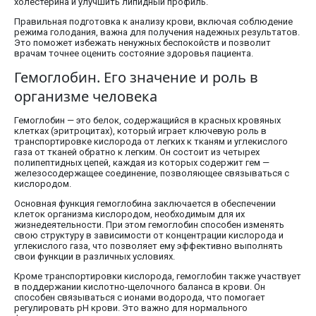
холестерина и улучшить липидный профиль.
Правильная подготовка к анализу крови, включая соблюдение
режима голодания, важна для получения надежных результатов.
Это поможет избежать ненужных беспокойств и позволит
врачам точнее оценить состояние здоровья пациента.
Гемоглобин. Его значение и роль в
организме человека
Гемоглобин — это белок, содержащийся в красных кровяных
клетках (эритроцитах), который играет ключевую роль в
транспортировке кислорода от легких к тканям и углекислого
газа от тканей обратно к легким. Он состоит из четырех
полипептидных цепей, каждая из которых содержит гем —
железосодержащее соединение, позволяющее связываться с
кислородом.
Основная функция гемоглобина заключается в обеспечении
клеток организма кислородом, необходимым для их
жизнедеятельности. При этом гемоглобин способен изменять
свою структуру в зависимости от концентрации кислорода и
углекислого газа, что позволяет ему эффективно выполнять
свои функции в различных условиях.
Кроме транспортировки кислорода, гемоглобин также участвует
в поддержании кислотно-щелочного баланса в крови. Он
способен связываться с ионами водорода, что помогает
регулировать pH крови. Это важно для нормального