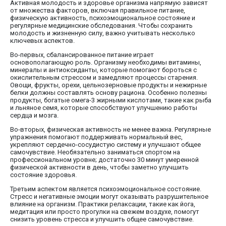
Активная молодость и здоровье организма напрямую зависят
от множества факторов, включая правильное питание,
физическую активность, психоэмоциональное состояние и
регулярные медицинские обследования. Чтобы сохранить
молодость и жизненную силу, важно учитывать несколько
ключевых аспектов.
Во-первых, сбалансированное питание играет
основополагающую роль. Организму необходимы витамины,
минералы и антиоксиданты, которые помогают бороться с
окислительным стрессом и замедляют процессы старения.
Овощи, фрукты, орехи, цельнозерновые продукты и нежирные
белки должны составлять основу рациона. Особенно полезны
продукты, богатые омега-3 жирными кислотами, такие как рыба
и льняное семя, которые способствуют улучшению работы
сердца и мозга.
Во-вторых, физическая активность не менее важна. Регулярные
упражнения помогают поддерживать нормальный вес,
укрепляют сердечно-сосудистую систему и улучшают общее
самочувствие. Необязательно заниматься спортом на
профессиональном уровне; достаточно 30 минут умеренной
физической активности в день, чтобы заметно улучшить
состояние здоровья.
Третьим аспектом является психоэмоциональное состояние.
Стресс и негативные эмоции могут оказывать разрушительное
влияние на организм. Практики релаксации, такие как йога,
медитация или просто прогулки на свежем воздухе, помогут
снизить уровень стресса и улучшить общее самочувствие.