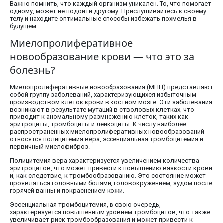
Важно помнить, что каждый организм уникален. То, что помогает
одному, может не подойти другому. Прислушивайтесь к своему
телу и находите оптимальные способы избежать похмелья в
будущем.
Миелопролиферативное
новообразование крови — что это за
болезнь?
Миелопролиферативные новообразования (МПН) представляют
собой группу заболеваний, характеризующихся избыточным
производством клеток крови в костном мозге. Эти заболевания
возникают в результате мутаций в стволовых клетках, что
приводит к аномальному размножению клеток, таких как
эритроциты, тромбоциты и лейкоциты. К числу наиболее
распространенных миелопролиферативных новообразований
относятся полицитемия вера, эссенциальная тромбоцитемия и
первичный миелофиброз.
Полицитемия вера характеризуется увеличением количества
эритроцитов, что может привести к повышению вязкости крови
и, как следствие, к тромбообразованию. Это состояние может
проявляться головными болями, головокружением, зудом после
горячей ванны и покраснением кожи.
Эссенциальная тромбоцитемия, в свою очередь,
характеризуется повышенным уровнем тромбоцитов, что также
увеличивает риск тромбообразования и может привести к