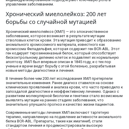
управлении заболеванием.
Хронический миелолейкоз: 200 лет
борьбы со случайной мутацией
Хронический миелолейкоз (ХМЛ) — это злокачественное
заболевание, которое возникает в результате мутации
стволовых клеток крови. Эта мутация приводит к образованию
аномального хромосомного материала, известного как
хромосома Филадельфия, которая содержит ген BCR-ABL. Этот
ген кодирует тирозинкиназный белок, который способствует
бесконтрольному делению клеток и подавляет их нормальную
апоптозу. ХМЛ был впервые описан в 1845 году, и с тех пор
ученые и врачи ведут борьбу с этой болезнью, разрабатывая
новые методы диагностики и лечения.
В течение более чем 200 лет исследования ХМЛ претерпели
значительные изменения. Ранее диагноз ставился на основе
клинических проявлений и анализа крови, что часто приводило к
запоздалой диагностике и неэффективному лечению. Однако с
развитием молекулярной биологии и генетики стало возможным
выявлять мутации на ранних стадиях заболевания, что
значительно улучшило прогноз и качество жизни пациентов.
Современные методы лечения ХМЛ включают таргетную
терапию, направленную на подавление активности аномального
белка BCR-ABL. Препараты, такие как иматиниб, стали
стандартом лечения и продемонстрировали высокую