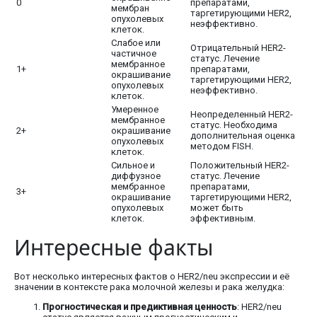
0
препаратами,
мембран
таргетирующими HER2,
опухолевых
неэффективно.
клеток.
Слабое или
Отрицательный HER2-
частичное
статус. Лечение
мембранное
1+
препаратами,
окрашивание
таргетирующими HER2,
опухолевых
неэффективно.
клеток.
Умеренное
Неопределенный HER2-
мембранное
статус. Необходима
2+
окрашивание
дополнительная оценка
опухолевых
методом FISH.
клеток.
Сильное и
Положительный HER2-
диффузное
статус. Лечение
мембранное
препаратами,
3+
окрашивание
таргетирующими HER2,
опухолевых
может быть
клеток.
эффективным.
Интересные факты
Вот несколько интересных фактов о HER2/neu экспрессии и её
значении в контексте рака молочной железы и рака желудка:
Прогностическая и предиктивная ценность
: HER2/neu