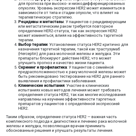
для прогноза при высоко- и низкодифференцированных
опухолях. Уровень экспрессии HER2 может изменяться в
зависимости от типа и стадии опухоли, что влияет на
терапевтическую стратегию.
Рецидивы и метастазы
: У пациентов с рецидивирующим
или метастатическим раком требуется повторное
определение HER2-статуса, так как экспрессия HER2
может изменяться, влияя на эффективность таргетной
терапии.
Выбор терапии
: Установление статуса HER2 критично для
назначения таргетной терапии, такой как трастузумаб
(Herceptin) для рака молочной железы и желудка. Эти
препараты блокируют действие HER2, что может
улучшить прогноз и качество жизни пациента.
Скрининг и профилактика
: У пациентов с семейной
предрасположенностью к раку молочной железы может
быть рекомендовано тестирование на HER2 для раннего
выявления и профилактики заболевания.
Клинические испытания
: Участие в клинических
испытаниях новых методов лечения может требовать
определения статуса HER2, так как многие исследования
направлены на изучение эффективности таргетных
препаратов у пациентов с определённой экспрессией
HER2.
Таким образом, определение статуса HER2 — важная часть
комплексного подхода к диагностике и лечению рака молочной
железы и желудка, позволяющая врачам принимать
обоснованные решения и улучшать результаты лечения.