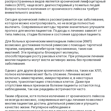
распространенных видов является хронический лимфоцитарный
лейкоз (ХЛЛ), чаще всего диагностируемый у пожилых людей.
Вопрос полного излечения от хронического лейкоза требует
внимательного анализа.
Сегодня хронический лейкоз рассматривается как заболевание,
которое можно контролировать, но не всегда полностью
вылечить. Современные методы терапии значительно улучшили
прогноз для многих пациентов. Подходы к лечению зависят от
типа лейкоза, стадии болезни и состояния здоровья пациента.
Для больных хроническим миелоидным лейкозом (ХМЛ)
возможно достижение полной ремиссии с помощью таргетной
терапии, например, ингибиторов тирозинкиназ, таких как
иматиниб. Эти препараты блокируют молекулы,
способствующие росту раковых клеток. При успешном лечении
многие пациенты могут вести активную жизнь без проявлений
заболевания.
Однако для других форм хронического лейкоза, таких как ХЛЛ,
полное излечение может быть сложнее. Лечение может
включать химиотерапию, иммунотерапию и, в некоторых
случаях, трансплантацию стволовых клеток. Даже при
отсутствии явных признаков болезни пациенты остаются под
наблюдением, так как рецидивы встречаются часто.
Таким образом, хотя полное излечение от хронического лейкоза
не всегда возможно, современные методы лечения позволяют
многим пациентам достичь длительной ремиссии и улучшить
качество жизни. Регулярное наблюдение и
индивидуализированный подход играют ключевую роль в