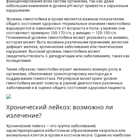
функционирования всех систем организма, так как даже
небольшие изменения в уровне pH могут привести к серьезным
нарушениям.
Уровень гемоглобина в крови является важным показателем
общего состояния здоровья. Нормальные значения гемоглобина
варьируются в зависимости от возраста и пола: у мужчин они
составляют примерно 130-170 г/л, у женщин — 120-150 г/л.
Пониженный уровень гемоглобина может указывать на анемию,
которая может быть вызвана различными причинами, включая
дефицит железа, хронические заболевания или генетические
нарушения. Высокий уровень гемоглобина может
свидетельствовать о дегидратации или заболеваниях, таких как
полицитемия.
Таким образом, гемоглобин играет жизненно важную роль в
организме, обеспечивая транспортировку кислорода и
поддержание гомеостаза. Регулярный мониторинг уровня
гемоглобина может помочь в ранней диагностике различных
заболеваний и в оценке общего состояния здоровья пациента.
Хронический лейкоз: возможно ли
излечение?
Хронический лейкоз — это группа заболеваний,
характеризующихся избыточным образованием незрелых или
аномальных клеток в крови и костном мозге. Одним из наиболее