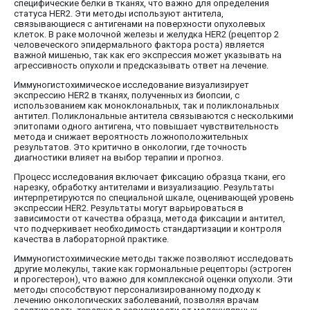
специфические белки в тканях, что важно для определения
статуса HER2. Эти методы используют антитела,
связывающиеся с антигенами на поверхности опухолевых
клеток. В раке молочной железы и желудка HER2 (рецептор 2
человеческого эпидермального фактора роста) является
важной мишенью, так как его экспрессия может указывать на
агрессивность опухоли и предсказывать ответ на лечение.
Иммуногистохимическое исследование визуализирует
экспрессию HER2 в тканях, полученных из биопсии, с
использованием как моноклональных, так и поликлональных
антител. Поликлональные антитела связываются с несколькими
эпитопами одного антигена, что повышает чувствительность
метода и снижает вероятность ложноположительных
результатов. Это критично в онкологии, где точность
диагностики влияет на выбор терапии и прогноз.
Процесс исследования включает фиксацию образца ткани, его
нарезку, обработку антителами и визуализацию. Результаты
интерпретируются по специальной шкале, оценивающей уровень
экспрессии HER2. Результаты могут варьироваться в
зависимости от качества образца, метода фиксации и антител,
что подчеркивает необходимость стандартизации и контроля
качества в лабораторной практике.
Иммуногистохимические методы также позволяют исследовать
другие молекулы, такие как гормональные рецепторы (эстроген
и прогестерон), что важно для комплексной оценки опухоли. Эти
методы способствуют персонализированному подходу к
лечению онкологических заболеваний, позволяя врачам