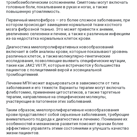
тромбоэмболическим осложнениям. Симптомы могут включать
головные боли, покалывание в руках и ногах, а также
повышенную утомляемость.
Первичный миелофиброз — это более сложное заболевание, при
котором происходит замещение нормальной ткани костного
мозга фиброзной тканью. Это может привести к анемии,
увеличению селезенки и печени, а также к различным инфекциям
из-за недостатка нормальных клеток крови.
Диагностика миелопролиферативных новообразований
включает в себя анализы крови, которые показывают уровень
различных клеток, а также молекулярно-генетические
исследования, позволяющие выявить специфические мутации,
такие как JAK2 V617F, которые встречаются у большинства
пациентов с полицитемией верой и эссенциальной
тромбоцитемией.
Лечение МПН может варьироваться в зависимости от типа
заболевания и его тяжести. Варианты терапии могут включать
флеботомию, применение цитостатиков, а также таргетные
терапии, направленные на специфические молекулы,
участвующие в патогенезе этих заболеваний.
Таким образом, миелопролиферативные новообразования
крови представляют собой серьезные заболевания, требующие
внимательного подхода к диагностике и лечению. Понимание их
особенностей и механизмов развития поможет врачам более
эффективно управлять этими состояниями и улучшать качество
жизни пациентов.