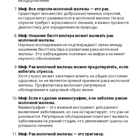
выздоровление.
Миф: Все опухоли молочной железы — это рак.
Существует множество доброкачественных опухолей,
которые могут развиваться в молочной железе. Не все
опухоли требуют агрессивного лечения, и важно провести
диагностику для определения их природы.
Миф: Ношение бюстгальтера может вызвать рак
молочной железы.
Научные исследования не подтверждают связь между
ношением бюстгальтера и развитием рака молочной
железы. Это заблуждение основано на мифах и не имеет
научного обоснования.
Миф: Рак молочной железы можно предотвратить, если
избегать стресса.
Хотя стресс может негативно влиять на общее состояние
здоровья, он не является прямой причиной рака молочной
железы. Профилактика включает регулярные
обследования и здоровый образ жизни.
Миф: Если я сделаю маммографию, я не заболею раком
молочной железы.
Маммография — это важный инструмент для раннего
выявления заболевания, но она не гарантирует, что рак не
разовьется. Регулярные обследования помогают выявить
заболевание на ранней стадии, что увеличивает шансы на
успешное лечение.
Миф: Рак молочной железы — это приговор.