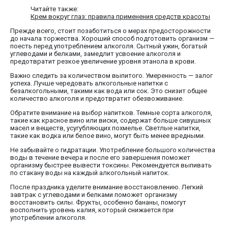
Читайте также:
Крем вокруг глаз: правила применения средств красоты
Прежде всего, стоит позаботиться о мерах предосторожности
до начала торжества. Хороший способ подготовить организм —
поесть перед употреблением алкоголя. Сытный ужин, богатый
углеводами и белками, замедлит усвоение алкоголя и
предотвратит резкое увеличение уровня этанола в крови.
Важно следить за количеством выпитого. Умеренность — залог
успеха. Лучше чередовать алкогольные напитки с
безалкогольными, такими как вода или сок. Это снизит общее
количество алкоголя и предотвратит обезвоживание.
Обратите внимание на выбор напитков. Темные сорта алкоголя,
такие как красное вино или виски, содержат больше сивушных
масел и веществ, усугубляющих похмелье. Светлые напитки,
такие как водка или белое вино, могут быть менее вредными.
Не забывайте о гидратации. Употребление большого количества
воды в течение вечера и после его завершения поможет
организму быстрее вывести токсины. Рекомендуется выпивать
по стакану воды на каждый алкогольный напиток.
После праздника уделите внимание восстановлению. Легкий
завтрак с углеводами и белками поможет организму
восстановить силы. Фрукты, особенно бананы, помогут
восполнить уровень калия, который снижается при
употреблении алкоголя.