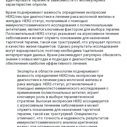
адаптировать терапию в зависимости от молекулярных
характеристик опухоли.
Врачи подчеркивают важность определения экспрессии
HER2/neu при диагностике и лечении рака молочной железы и
желудка. HER2-статус, получаемый с помощью
иммуногистохимического исследования с поликлональными
антителами, является ключевым фактором для выбора терапии.
Положительный HER2-статус указывает на агрессивное течение
заболевания и может служить основанием для назначения
таргетной терапии, такой как трастузумаб, что улучшает прогноз
и качество жизни пациентов. Однако результаты исследования
могут варьироваться, поэтому необходима тщательная
интерпретация данных. Врачи рекомендуют регулярно обновлять
знания о новых методах и подходах к диагностике для
обеспечения наиболее эффективного лечения.
Эксперты в области онкологии подчеркивают
важность определения HER2/neu экспрессии при
диагностике и лечении рака молочной железы и
рака желудка. HER2-статус, установленный с
помощью иммуногистохимического исследования с
применением поликлональных антител, играет
ключевую роль в выборе терапевтической
стратегии. Высокая экспрессия HER2 ассоциируется
с агрессивным течением заболевания и может
служить показанием для назначения таргетной
терапии, такой как трастузумаб. Специалисты
отмечают, что точность и надежность результатов
иммуногистохимического анализа критически
важны для оптимизации лечения и улучшения