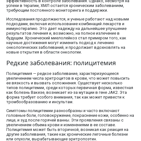
эффективность в контроле заболевания. Однако, несмотря на
успехи в терапии, ХМЛ остается хроническим заболеванием,
требующим постоянного мониторинга и поддержки.
Исследования продолжаются, и ученые работают над новыми
подходами, включая использование комбинаций лекарств и
иммунотерапию. Это дает надежду на дальнейшее улучшение
результатов лечения и, возможно, на полное излечение в
будущем. Хронический миелолейкоз стал примером того, как
научные достижения могут изменить подход к лечению
онкологических заболеваний, и продолжает вдохновлять на
новые открытия в области онкологии.
Редкие заболевания: полицитемия
Полицитемия — редкое заболевание, характеризующееся
увеличением числа эритроцитов в крови, что может повысить
ее вязкость и вызвать осложнения. Существует несколько
типов полицитемии, среди которых первичная форма, известная
как болезнь Вакезе, возникает из-за мутации в гене JAK2. Эта
форма требует особого внимания, так как может привести к
тромбообразованию и инсультам.
Симптомы полицитемии разнообразны и часто включают
головные боли, головокружение, покраснение кожи, особенно на
лице, и зуд после горячей ванны. Эти проявления связаны с
увеличением объема крови и изменениями в ее составе.
Полицитемия может быть вторичной, возникая как реакция на
другие заболевания, такие как хронические легочные болезни
или опухоли, вырабатывающие эритропоэтин.