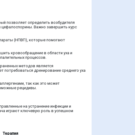
орый позволяет определить возбудителя
ли цефалоспорины. Важно завершить курс
параты (НПВП), которые помогают
чшить кровообращение в области уха и
спалительных процессов.
траненных методов является
ет потребоваться дренирование среднего уха
аллергенами, так как это может
озможные рецидивы.
правленные на устранение инфекции и
ача играют ключевую роль в успешном
Терапия