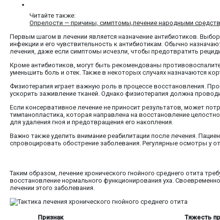
Читайте также:
Опрелости — причины, симптомы,лечение народными средств
Первым шагом в лечении является назначение антибиотиков. Выбор
инфекции и его чувствительность к антибиотикам. Обычно назнача
лечения, даже если симптомы исчезли, чтобы предотвратить рецид
Кроме антибиотиков, могут быть рекомендованы противовоспалите
уменьшить боль и отек. Также в некоторых случаях назначаются ко
Физиотерапия играет важную роль в процессе восстановления. Проц
ускорить заживление тканей. Однако физиотерапия должна проводи
Если консервативное лечение не приносит результатов, может пот
тимпанопластика, которая направлена на восстановление целостнос
для удаления гноя и предотвращения его накопления.
Важно также уделить внимание реабилитации после лечения. Пациен
спровоцировать обострение заболевания. Регулярные осмотры у о
Таким образом, лечение хронического гнойного среднего отита тре
восстановление нормального функционирования уха. Своевременн
лечении этого заболевания.
Признак
Тяжесть пр