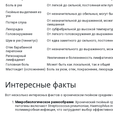
Боль в ухе
От легкой до сильной, постоянная или п
Гнойные выделения из
От незначительных до обильных, могут б
уха
От незначительной до выраженной, может
Потеря слуха
смешанная
Лихорадка
От субфебрильной до высокой температ
Головокружение
От легкого головокружения до выраженн
Шум в ухе (тиннитус)
От едва заметного до сильного, постоян
Отек барабанной
От незначительного до выраженного, мо
перепонки
Регионарный
Увеличение и болезненность лимфатическ
лимфаденит
Головная боль
Может быть как локальной, так и общей
Мастоидит (осложнение)
Боль за ухом, отек, покраснение, лихорад
Интересные факты
Вот несколько интересных фактов о хроническом гнойном среднем 
Микробиологическое разнообразие
: Хронический гнойный 
патогены включают Streptococcus pneumoniae, Haemophilus in
полимикробная инфекция, что затрудняет выбор эффективной