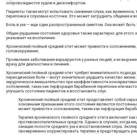
сопровождаются зудом и дискомфортом.
Пациенты также могут испытывать снижение слуха, как временное, т
перепонка и слуховые косточки. Это может затруднять общение и 
Боль в ухе — еще один распространенный симптом. Она может быть т
Общее ухудшение состояния здоровья также характерно для этого 
указывает на воспаление.
Хронический гнойный средний отит может привести к осложнениям,
головокружение.
Проявления заболевания варьируются у разных людей, а их выраже
врачу для диагностики и лечения.
Хронический гнойный средний отит требует внимательного подхода 
периодические боли — могут значительно ухудшить качество жизни
хирургическое вмешательство при неэффективности консервативно
осложнений, таких как перфорация барабанной перепонки или мас
улучшить состояние пациентов и восстановить слух.
Хронический гнойный средний отит представляет собой серь
основными признаками этого состояния являются постоянные 
может привести к осложнениям, таким как перфорация бараб
Терапия хронического гнойного среднего отита включает как
противовоспалительных средств. Однако в случаях, когда м
санации полости среднего уха и восстановления слуха. Эксп
своевременно корректировать терапию и предотвращать ре