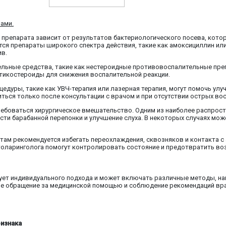
ами.
 препарата зависит от результатов бактериологического посева, кот
ются препараты широкого спектра действия, такие как амоксициллин и
ив.
льные средства, такие как нестероидные противовоспалительные пре
ртикостероиды для снижения воспалительной реакции.
едуры, такие как УВЧ-терапия или лазерная терапия, могут помочь улу
ться только после консультации с врачом и при отсутствии острых во
ребоваться хирургическое вмешательство. Одним из наиболее распрос
ти барабанной перепонки и улучшение слуха. В некоторых случаях мож
там рекомендуется избегать переохлаждения, сквозняков и контакта с 
толаринголога помогут контролировать состояние и предотвратить в
бует индивидуального подхода и может включать различные методы, на
ое обращение за медицинской помощью и соблюдение рекомендаций вр
изнака