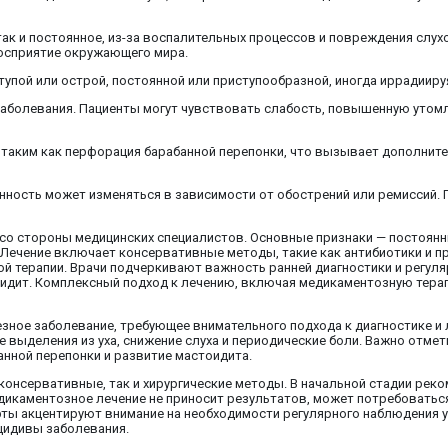
ак и постоянное, из-за воспалительных процессов и повреждения слухо
восприятие окружающего мира.
упой или острой, постоянной или приступообразной, иногда иррадиируя
заболевания. Пациенты могут чувствовать слабость, повышенную утом
 таким как перфорация барабанной перепонки, что вызывает дополнит
нность может изменяться в зависимости от обострений или ремиссий. 
со стороны медицинских специалистов. Основные признаки — постоянны
. Лечение включает консервативные методы, такие как антибиотики и 
й терапии. Врачи подчеркивают важность ранней диагностики и регул
тоидит. Комплексный подход к лечению, включая медикаментозную тер
езное заболевание, требующее внимательного подхода к диагностике и
выделения из уха, снижение слуха и периодические боли. Важно отмет
анной перепонки и развитие мастоидита.
 консервативные, так и хирургические методы. В начальной стадии рек
едикаментозное лечение не приносит результатов, может потребоватьс
ерты акцентируют внимание на необходимости регулярного наблюдения у
цидивы заболевания.