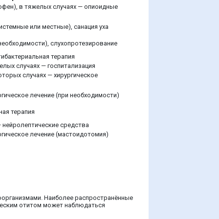
офен), в тяжелых случаях — опиоидные
стемные или местные), санация уха
 необходимости), слухопротезирование
ибактериальная терапия
елых случаях — госпитализация
оторых случаях — хирургическое
ргическое лечение (при необходимости)
ная терапия
— нейролептические средства
ргическое лечение (мастоидотомия)
роорганизмами. Наиболее распространённые
ническим отитом может наблюдаться