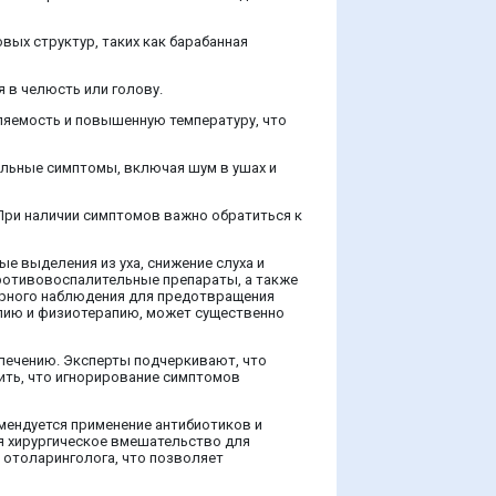
вых структур, таких как барабанная
 в челюсть или голову.
ляемость и повышенную температуру, что
ельные симптомы, включая шум в ушах и
При наличии симптомов важно обратиться к
е выделения из уха, снижение слуха и
противовоспалительные препараты, а также
ярного наблюдения для предотвращения
апию и физиотерапию, может существенно
 лечению. Эксперты подчеркивают, что
ить, что игнорирование симптомов
омендуется применение антибиотиков и
я хирургическое вмешательство для
 отоларинголога, что позволяет