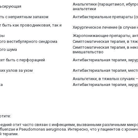
Анальгетики (парацетамол, ибупр
ульсирующая
анальгетики
ыть с неприятным запахом
Антибактериальные препараты (си
 быть как проводниковая, так и
Хирургическое лечение (в случае
уры
Жаропонижающие препараты, ант
ого вестибулярного синдрома
Симптоматическая терапия, в тяж
Симптоматическая терапия, в нек
ного шума
вмешательство
жет быть с перфорацией
Антибактериальная терапия, хиру
их узлов за ухом
Антибактериальная терапия, мест
Анальгетики, в тяжелых случаях 
ка
Антибактериальная терапия, хиру
отите:
средний отит часто связан с инфекциями, вызванными различными мик
fluenzae и Pseudomonas aeruginosa. Интересно, что у пациентов с хро
 терапии.