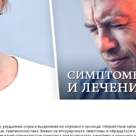
, ухудшение слуха и выделения из слухового прохода. Неприятный зап
ак тимпанопластика. Важно не игнорировать симптомы и обращаться к в
ендаций специалистов помогают предотвратить рецидивы и улучшить к