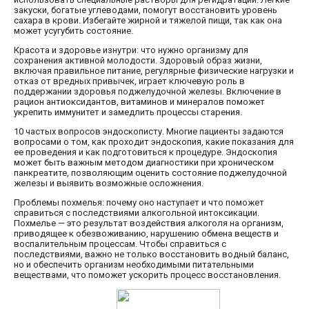
закуски, богатые углеводами, помогут восстановить уровень
сахара в крови. Избегайте жирной и тяжелой пищи, так как она
может усугубить состояние.
Красота и здоровье изнутри: что нужно организму для
сохранения активной молодости. Здоровый образ жизни,
включая правильное питание, регулярные физические нагрузки и
отказ от вредных привычек, играет ключевую роль в
поддержании здоровья поджелудочной железы. Включение в
рацион антиоксидантов, витаминов и минералов поможет
укрепить иммунитет и замедлить процессы старения.
10 частых вопросов эндоскописту. Многие пациенты задаются
вопросами о том, как проходит эндоскопия, какие показания для
ее проведения и как подготовиться к процедуре. Эндоскопия
может быть важным методом диагностики при хроническом
панкреатите, позволяющим оценить состояние поджелудочной
железы и выявить возможные осложнения.
Проблемы похмелья: почему оно наступает и что поможет
справиться с последствиями алкогольной интоксикации.
Похмелье — это результат воздействия алкоголя на организм,
приводящее к обезвоживанию, нарушению обмена веществ и
воспалительным процессам. Чтобы справиться с
последствиями, важно не только восстановить водный баланс,
но и обеспечить организм необходимыми питательными
веществами, что поможет ускорить процесс восстановления.