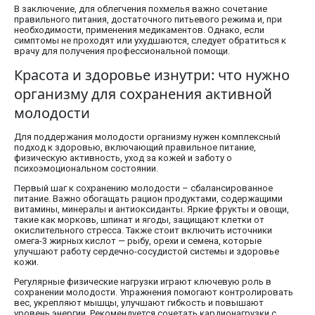
В заключение, для облегчения похмелья важно сочетание
правильного питания, достаточного питьевого режима и, при
необходимости, применения медикаментов. Однако, если
симптомы не проходят или ухудшаются, следует обратиться к
врачу для получения профессиональной помощи.
Красота и здоровье изнутри: что нужно
организму для сохранения активной
молодости
Для поддержания молодости организму нужен комплексный
подход к здоровью, включающий правильное питание,
физическую активность, уход за кожей и заботу о
психоэмоциональном состоянии.
Первый шаг к сохранению молодости – сбалансированное
питание. Важно обогащать рацион продуктами, содержащими
витамины, минералы и антиоксиданты. Яркие фрукты и овощи,
такие как морковь, шпинат и ягоды, защищают клетки от
окислительного стресса. Также стоит включить источники
омега-3 жирных кислот — рыбу, орехи и семена, которые
улучшают работу сердечно-сосудистой системы и здоровье
кожи.
Регулярные физические нагрузки играют ключевую роль в
сохранении молодости. Упражнения помогают контролировать
вес, укрепляют мышцы, улучшают гибкость и повышают
уровень энергии. Рекомендуется сочетать кардионагрузки с