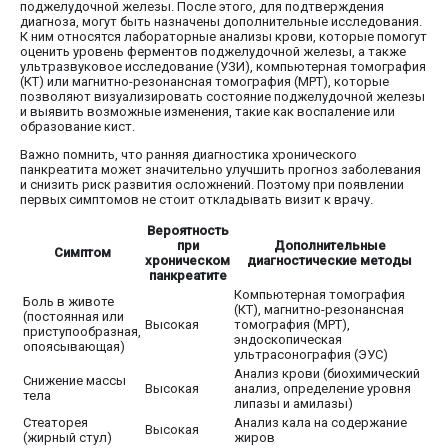
поджелудочной железы. После этого, для подтверждения
диагноза, могут быть назначены дополнительные исследования.
К ним относятся лабораторные анализы крови, которые помогут
оценить уровень ферментов поджелудочной железы, а также
ультразвуковое исследование (УЗИ), компьютерная томография
(КТ) или магнитно-резонансная томография (МРТ), которые
позволяют визуализировать состояние поджелудочной железы
и выявить возможные изменения, такие как воспаление или
образование кист.
Важно помнить, что ранняя диагностика хронического
панкреатита может значительно улучшить прогноз заболевания
и снизить риск развития осложнений. Поэтому при появлении
первых симптомов не стоит откладывать визит к врачу.
Вероятность
при
Дополнительные
Симптом
хроническом
диагностические методы
панкреатите
Компьютерная томография
Боль в животе
(КТ), магнитно-резонансная
(постоянная или
Высокая
томография (МРТ),
приступообразная,
эндоскопическая
опоясывающая)
ультрасонография (ЭУС)
Анализ крови (биохимический
Снижение массы
Высокая
анализ, определение уровня
тела
липазы и амилазы)
Стеаторея
Анализ кала на содержание
Высокая
(жирный стул)
жиров