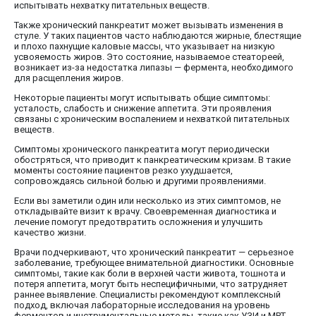
испытывать нехватку питательных веществ.
Также хронический панкреатит может вызывать изменения в
стуле. У таких пациентов часто наблюдаются жирные, блестящие
и плохо пахнущие каловые массы, что указывает на низкую
усвояемость жиров. Это состояние, называемое стеатореей,
возникает из-за недостатка липазы — фермента, необходимого
для расщепления жиров.
Некоторые пациенты могут испытывать общие симптомы:
усталость, слабость и снижение аппетита. Эти проявления
связаны с хроническим воспалением и нехваткой питательных
веществ.
Симптомы хронического панкреатита могут периодически
обостряться, что приводит к панкреатическим кризам. В такие
моменты состояние пациентов резко ухудшается,
сопровождаясь сильной болью и другими проявлениями.
Если вы заметили один или несколько из этих симптомов, не
откладывайте визит к врачу. Своевременная диагностика и
лечение помогут предотвратить осложнения и улучшить
качество жизни.
Врачи подчеркивают, что хронический панкреатит — серьезное
заболевание, требующее внимательной диагностики. Основные
симптомы, такие как боли в верхней части живота, тошнота и
потеря аппетита, могут быть неспецифичными, что затрудняет
раннее выявление. Специалисты рекомендуют комплексный
подход, включая лабораторные исследования на уровень
ферментов и инструментальные методы, такие как УЗИ и МРТ.