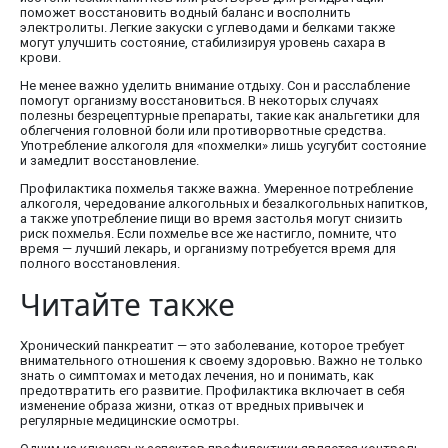
поможет восстановить водный баланс и восполнить
электролиты. Легкие закуски с углеводами и белками также
могут улучшить состояние, стабилизируя уровень сахара в
крови.
Не менее важно уделить внимание отдыху. Сон и расслабление
помогут организму восстановиться. В некоторых случаях
полезны безрецептурные препараты, такие как анальгетики для
облегчения головной боли или противорвотные средства.
Употребление алкоголя для «похмелки» лишь усугубит состояние
и замедлит восстановление.
Профилактика похмелья также важна. Умеренное потребление
алкоголя, чередование алкогольных и безалкогольных напитков,
а также употребление пищи во время застолья могут снизить
риск похмелья. Если похмелье все же настигло, помните, что
время — лучший лекарь, и организму потребуется время для
полного восстановления.
Читайте также
Хронический панкреатит — это заболевание, которое требует
внимательного отношения к своему здоровью. Важно не только
знать о симптомах и методах лечения, но и понимать, как
предотвратить его развитие. Профилактика включает в себя
изменение образа жизни, отказ от вредных привычек и
регулярные медицинские осмотры.