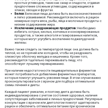
простых углеводов, таких как сахар и сладости, отдавая
предпочтение сложным углеводам, содержащимся в
злаках, овощах и фруктах.
Белки:
Белковая пища должна быть высококачественной
и легко усваиваемой. Рекомендуется включать в рацион
нежирные сорта мяса, рыбы, яйца и молочные продукты с
низким содержанием жира.
Исключение раздражающих продуктов:
Необходимо
избегать острых, кислых, копченых и консервированных
продуктов, а также алкоголя и газированных напитков,
которые могут усугубить воспаление поджелудочной
железы.
Важно также следить за температурой пищи: она должна быть
теплой, но не горячей или холодной, чтобы не раздражать
слизистую оболочку желудка и кишечника. Кроме того,
рекомендуется тщательно пережевывать пищу, что
способствует лучшему перевариванию.
При наличии недостаточности пищеварительных ферментов
может потребоваться добавление ферментных препаратов,
которые помогут улучшить усвоение пищи. В этом случае важно
проконсультироваться с врачом для подбора оптимальной
схемы лечения и диеты.
Каждый пациент уникален, и поэтому диета должна быть
индивидуализирована с учетом состояния здоровья, наличия
сопутствующих заболеваний и личных предпочтений. Регулярные
консультации с врачом или диетологом помогут адаптировать
рацион и обеспечить оптимальное питание при хроническом