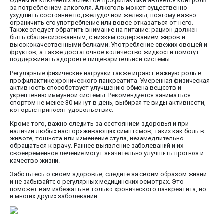
Одним из ключевых аспектов профилактики является контроль
за потреблением алкоголя. Алкоголь может существенно
ухудшить состояние поджелудочной железы, поэтому важно
ограничить его употребление или вовсе отказаться от него.
Также следует обратить внимание на питание: рацион должен
быть сбалансированным, с низким содержанием жиров и
высококачественными белками. Употребление свежих овощей и
фруктов, а также достаточное количество жидкости помогут
поддерживать здоровье пищеварительной системы.
Регулярные физические нагрузки также играют важную роль в
профилактике хронического панкреатита. Умеренная физическая
активность способствует улучшению обмена веществ и
укреплению иммунной системы. Рекомендуется заниматься
спортом не менее 30 минут в день, выбирая те виды активности,
которые приносят удовольствие.
Кроме того, важно следить за состоянием здоровья и при
наличии любых настораживающих симптомов, таких как боль в
животе, тошнота или изменение стула, незамедлительно
обращаться к врачу. Раннее выявление заболеваний и их
своевременное лечение могут значительно улучшить прогноз и
качество жизни.
Заботьтесь о своем здоровье, следите за своим образом жизни
и не забывайте о регулярных медицинских осмотрах. Это
поможет вам избежать не только хронического панкреатита, но
и многих других заболеваний.