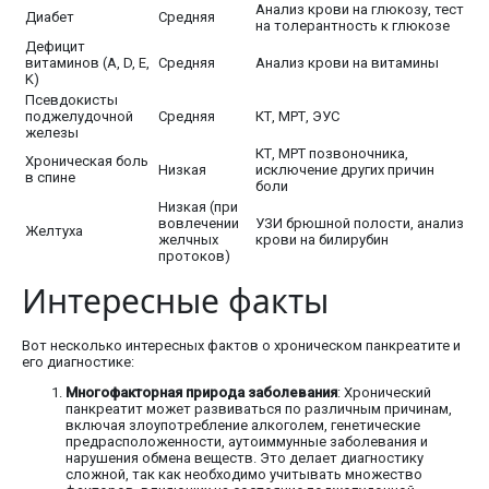
Анализ крови на глюкозу, тест
Диабет
Средняя
на толерантность к глюкозе
Дефицит
витаминов (A, D, E,
Средняя
Анализ крови на витамины
K)
Псевдокисты
поджелудочной
Средняя
КТ, МРТ, ЭУС
железы
КТ, МРТ позвоночника,
Хроническая боль
Низкая
исключение других причин
в спине
боли
Низкая (при
вовлечении
УЗИ брюшной полости, анализ
Желтуха
желчных
крови на билирубин
протоков)
Интересные факты
Вот несколько интересных фактов о хроническом панкреатите и
его диагностике:
Многофакторная природа заболевания
: Хронический
панкреатит может развиваться по различным причинам,
включая злоупотребление алкоголем, генетические
предрасположенности, аутоиммунные заболевания и
нарушения обмена веществ. Это делает диагностику
сложной, так как необходимо учитывать множество