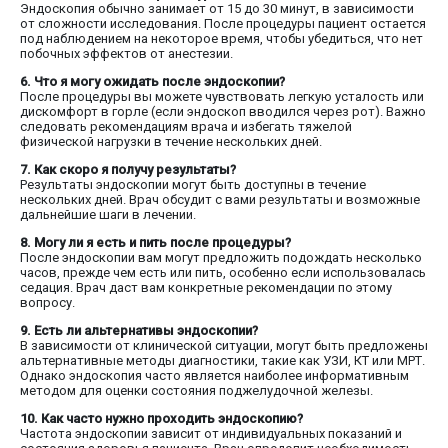
Эндоскопия обычно занимает от 15 до 30 минут, в зависимости
от сложности исследования. После процедуры пациент остается
под наблюдением на некоторое время, чтобы убедиться, что нет
побочных эффектов от анестезии.
6. Что я могу ожидать после эндоскопии?
После процедуры вы можете чувствовать легкую усталость или
дискомфорт в горле (если эндоскоп вводился через рот). Важно
следовать рекомендациям врача и избегать тяжелой
физической нагрузки в течение нескольких дней.
7. Как скоро я получу результаты?
Результаты эндоскопии могут быть доступны в течение
нескольких дней. Врач обсудит с вами результаты и возможные
дальнейшие шаги в лечении.
8. Могу ли я есть и пить после процедуры?
После эндоскопии вам могут предложить подождать несколько
часов, прежде чем есть или пить, особенно если использовалась
седация. Врач даст вам конкретные рекомендации по этому
вопросу.
9. Есть ли альтернативы эндоскопии?
В зависимости от клинической ситуации, могут быть предложены
альтернативные методы диагностики, такие как УЗИ, КТ или МРТ.
Однако эндоскопия часто является наиболее информативным
методом для оценки состояния поджелудочной железы.
10. Как часто нужно проходить эндоскопию?
Частота эндоскопии зависит от индивидуальных показаний и