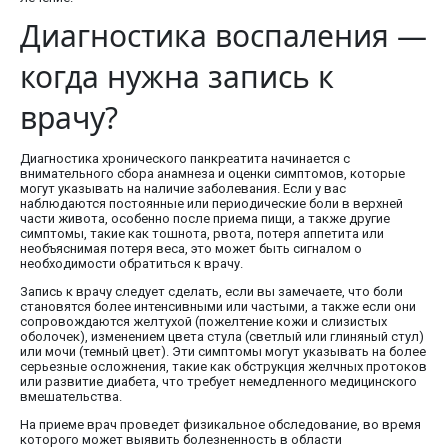
Диагностика воспаления —
когда нужна запись к
врачу?
Диагностика хронического панкреатита начинается с
внимательного сбора анамнеза и оценки симптомов, которые
могут указывать на наличие заболевания. Если у вас
наблюдаются постоянные или периодические боли в верхней
части живота, особенно после приема пищи, а также другие
симптомы, такие как тошнота, рвота, потеря аппетита или
необъяснимая потеря веса, это может быть сигналом о
необходимости обратиться к врачу.
Запись к врачу следует сделать, если вы замечаете, что боли
становятся более интенсивными или частыми, а также если они
сопровождаются желтухой (пожелтение кожи и слизистых
оболочек), изменением цвета стула (светлый или глиняный стул)
или мочи (темный цвет). Эти симптомы могут указывать на более
серьезные осложнения, такие как обструкция желчных протоков
или развитие диабета, что требует немедленного медицинского
вмешательства.
На приеме врач проведет физикальное обследование, во время
которого может выявить болезненность в области