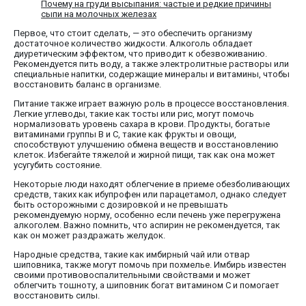
Почему на груди высыпания: частые и редкие причины
сыпи на молочных железах
Первое, что стоит сделать, — это обеспечить организму
достаточное количество жидкости. Алкоголь обладает
диуретическим эффектом, что приводит к обезвоживанию.
Рекомендуется пить воду, а также электролитные растворы или
специальные напитки, содержащие минералы и витамины, чтобы
восстановить баланс в организме.
Питание также играет важную роль в процессе восстановления.
Легкие углеводы, такие как тосты или рис, могут помочь
нормализовать уровень сахара в крови. Продукты, богатые
витаминами группы B и C, такие как фрукты и овощи,
способствуют улучшению обмена веществ и восстановлению
клеток. Избегайте тяжелой и жирной пищи, так как она может
усугубить состояние.
Некоторые люди находят облегчение в приеме обезболивающих
средств, таких как ибупрофен или парацетамол, однако следует
быть осторожными с дозировкой и не превышать
рекомендуемую норму, особенно если печень уже перегружена
алкоголем. Важно помнить, что аспирин не рекомендуется, так
как он может раздражать желудок.
Народные средства, такие как имбирный чай или отвар
шиповника, также могут помочь при похмелье. Имбирь известен
своими противовоспалительными свойствами и может
облегчить тошноту, а шиповник богат витамином C и помогает
восстановить силы.