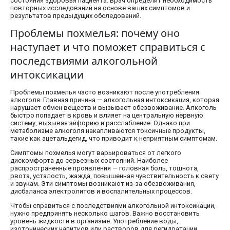
состояния здоровья пациента. Врач определит необходимость
повторных исследований на основе ваших симптомов и
результатов предыдущих обследований.
Проблемы похмелья: почему оно
наступает и что поможет справиться с
последствиями алкогольной
интоксикации
Проблемы похмелья часто возникают после употребления
алкоголя. Главная причина — алкогольная интоксикация, которая
нарушает обмен веществ и вызывает обезвоживание. Алкоголь
быстро попадает в кровь и влияет на центральную нервную
систему, вызывая эйфорию и расслабление. Однако при
метаболизме алкоголя накапливаются токсичные продукты,
такие как ацетальдегид, что приводит к неприятным симптомам.
Симптомы похмелья могут варьироваться от легкого
дискомфорта до серьезных состояний. Наиболее
распространенные проявления — головная боль, тошнота,
рвота, усталость, жажда, повышенная чувствительность к свету
и звукам. Эти симптомы возникают из-за обезвоживания,
дисбаланса электролитов и воспалительных процессов.
Чтобы справиться с последствиями алкогольной интоксикации,
нужно предпринять несколько шагов. Важно восстановить
уровень жидкости в организме. Употребление воды,
изотонических напитков или растворов для регидратации