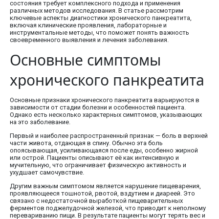
состояния требует комплексного подхода и применения
различных методов исследования. В статье рассмотрим
ключевые аспекты диагностики хронического панкреатита,
включая клинические проявления, лабораторные и
инструментальные методы, что поможет понять важность
своевременного выявления и лечения заболевания.
Основные симптомы
хронического панкреатита
Основные признаки хронического панкреатита варьируются в
зависимости от стадии болезни и особенностей пациента.
Однако есть несколько характерных симптомов, указывающих
на это заболевание.
Первый и наиболее распространенный признак — боль в верхней
части живота, отдающая в спину. Обычно эта боль
опоясывающая, усиливающаяся после еды, особенно жирной
или острой. Пациенты описывают её как интенсивную и
мучительную, что ограничивает физическую активность и
ухудшает самочувствие.
Другим важным симптомом является нарушение пищеварения,
проявляющееся тошнотой, рвотой, вздутием и диареей. Это
связано с недостаточной выработкой пищеварительных
ферментов поджелудочной железой, что приводит к неполному
перевариванию пищи. В результате пациенты могут терять вес и