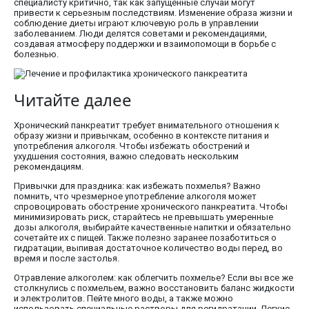
специалисту критично, так как запущенные случаи могут
привести к серьезным последствиям. Изменение образа жизни и
соблюдение диеты играют ключевую роль в управлении
заболеванием. Люди делятся советами и рекомендациями,
создавая атмосферу поддержки и взаимопомощи в борьбе с
болезнью.
Читайте далее
Хронический панкреатит требует внимательного отношения к
образу жизни и привычкам, особенно в контексте питания и
употребления алкоголя. Чтобы избежать обострений и
ухудшения состояния, важно следовать нескольким
рекомендациям.
Привычки для праздника: как избежать похмелья? Важно
помнить, что чрезмерное употребление алкоголя может
спровоцировать обострение хронического панкреатита. Чтобы
минимизировать риск, старайтесь не превышать умеренные
дозы алкоголя, выбирайте качественные напитки и обязательно
сочетайте их с пищей. Также полезно заранее позаботиться о
гидратации, выпивая достаточное количество воды перед, во
время и после застолья.
Отравление алкоголем: как облегчить похмелье? Если вы все же
столкнулись с похмельем, важно восстановить баланс жидкости
и электролитов. Пейте много воды, а также можно
использовать специальные растворы для регидратации. Легкие