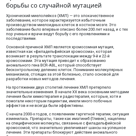
борьбы со случайной мутацией
Хронический миелолейкоз (ХМЛ) — это злокачественное
заболевание, которое характеризуется избыточным
производством миелоидных клеток в костном мозге. Это
заболевание было впервые описано более 200 лет назад, и с тех
пор ученые и врачи ведут борьбу с его проявлениями и
последствиями.
Основной причиной ХМЛ является хромосомная мутация,
известная как «филадельфийская хромосома», которая
возникает в результате транслокации между 9-й и 22-й
хромосомами. Эта мутация приводит к образованию
аномального гена BCR-ABL, который способствует
бесконтрольному делению клеток. Понимание молекулярных
механизмов, стоящих за этой болезнью, стало основой для
разработки новых методов лечения.
На протяжении двух столетий лечение ХМЛ претерпело
значительные изменения. В начале XX века основными методами
лечения были химиотерапия и радиотерапия, которые, хотя и
помогали некоторым пациентам, имели много побочных
эффектов и не всегда были эффективны.
С начала 2000-х годов, с появлением таргетной терапии, ситуация
изменилась. Препараты, такие как иматиниб (Гливек), нацелены
на специфические молекулы, связанные с филадельфийской
хромосомой, что значительно увеличивает шансы на успешное
лечение. Эти препараты блокируют действие аномального