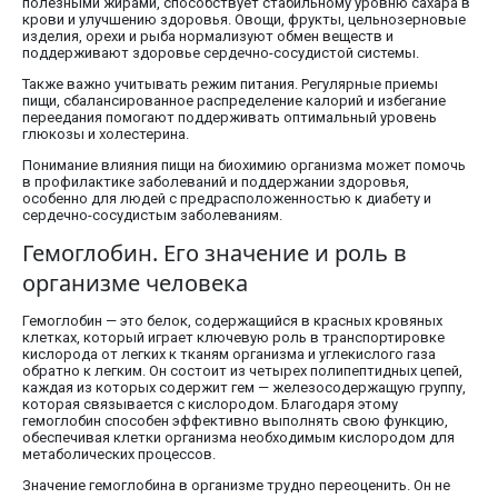
полезными жирами, способствует стабильному уровню сахара в
крови и улучшению здоровья. Овощи, фрукты, цельнозерновые
изделия, орехи и рыба нормализуют обмен веществ и
поддерживают здоровье сердечно-сосудистой системы.
Также важно учитывать режим питания. Регулярные приемы
пищи, сбалансированное распределение калорий и избегание
переедания помогают поддерживать оптимальный уровень
глюкозы и холестерина.
Понимание влияния пищи на биохимию организма может помочь
в профилактике заболеваний и поддержании здоровья,
особенно для людей с предрасположенностью к диабету и
сердечно-сосудистым заболеваниям.
Гемоглобин. Его значение и роль в
организме человека
Гемоглобин — это белок, содержащийся в красных кровяных
клетках, который играет ключевую роль в транспортировке
кислорода от легких к тканям организма и углекислого газа
обратно к легким. Он состоит из четырех полипептидных цепей,
каждая из которых содержит гем — железосодержащую группу,
которая связывается с кислородом. Благодаря этому
гемоглобин способен эффективно выполнять свою функцию,
обеспечивая клетки организма необходимым кислородом для
метаболических процессов.
Значение гемоглобина в организме трудно переоценить. Он не