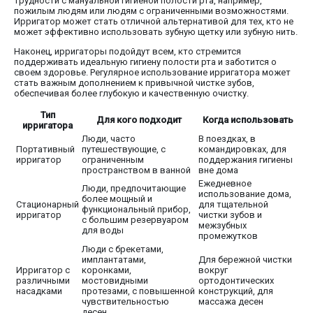
трудности с мануальной гигиеной полости рта, например,
пожилым людям или людям с ограниченными возможностями.
Ирригатор может стать отличной альтернативой для тех, кто не
может эффективно использовать зубную щетку или зубную нить.
Наконец, ирригаторы подойдут всем, кто стремится
поддерживать идеальную гигиену полости рта и заботится о
своем здоровье. Регулярное использование ирригатора может
стать важным дополнением к привычной чистке зубов,
обеспечивая более глубокую и качественную очистку.
Тип
Для кого подходит
Когда использовать
ирригатора
Люди, часто
В поездках, в
Портативный
путешествующие, с
командировках, для
ирригатор
ограниченным
поддержания гигиены
пространством в ванной
вне дома
Ежедневное
Люди, предпочитающие
использование дома,
более мощный и
Стационарный
для тщательной
функциональный прибор,
ирригатор
чистки зубов и
с большим резервуаром
межзубных
для воды
промежутков
Люди с брекетами,
имплантатами,
Для бережной чистки
Ирригатор с
коронками,
вокруг
различными
мостовидными
ортодонтических
насадками
протезами, с повышенной
конструкций, для
чувствительностью
массажа десен
десен