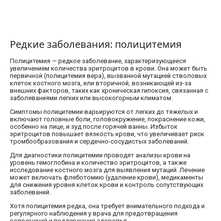
Редкие заболевания: полицитемия
Полицитемия — редкое заболевание, характеризующееся
увеличением количества эритроцитов в крови. Она может быть
первичной (полицитемия вера), вызванной мутацией стволовых
клеток костного мозга, или вторичной, возникающей из-за
внешних факторов, таких как хроническая гипоксия, связанная с
заболеваниями легких или высокогорным климатом.
Симптомы полицитемии варьируются от легких до тяжелых и
включают головные боли, головокружение, покраснение кожи,
особенно на лице, и зуд после горячей ванны. Избыток
эритроцитов повышает вязкость крови, что увеличивает риск
тромбообразования и сердечно-сосудистых заболеваний.
Для диагностики полицитемии проводят анализы крови на
уровень гемоглобина и количество эритроцитов, а также
исследование костного мозга для выявления мутаций. Лечение
может включать флеботомию (удаление крови), медикаменты
для снижения уровня клеток крови и контроль сопутствующих
заболеваний.
Хотя полицитемия редка, она требует внимательного подхода и
регулярного наблюдения у врача для предотвращения
осложнений и поддержания здоровья.