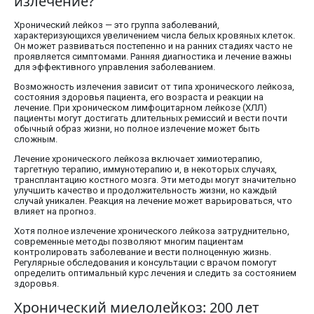
излечение?
Хронический лейкоз — это группа заболеваний,
характеризующихся увеличением числа белых кровяных клеток.
Он может развиваться постепенно и на ранних стадиях часто не
проявляется симптомами. Ранняя диагностика и лечение важны
для эффективного управления заболеванием.
Возможность излечения зависит от типа хронического лейкоза,
состояния здоровья пациента, его возраста и реакции на
лечение. При хроническом лимфоцитарном лейкозе (ХЛЛ)
пациенты могут достигать длительных ремиссий и вести почти
обычный образ жизни, но полное излечение может быть
сложным.
Лечение хронического лейкоза включает химиотерапию,
таргетную терапию, иммунотерапию и, в некоторых случаях,
трансплантацию костного мозга. Эти методы могут значительно
улучшить качество и продолжительность жизни, но каждый
случай уникален. Реакция на лечение может варьироваться, что
влияет на прогноз.
Хотя полное излечение хронического лейкоза затруднительно,
современные методы позволяют многим пациентам
контролировать заболевание и вести полноценную жизнь.
Регулярные обследования и консультации с врачом помогут
определить оптимальный курс лечения и следить за состоянием
здоровья.
Хронический миелолейкоз: 200 лет