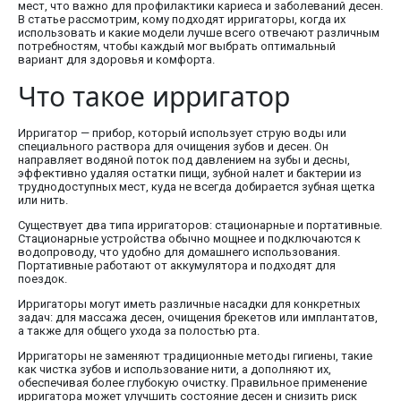
мест, что важно для профилактики кариеса и заболеваний десен.
В статье рассмотрим, кому подходят ирригаторы, когда их
использовать и какие модели лучше всего отвечают различным
потребностям, чтобы каждый мог выбрать оптимальный
вариант для здоровья и комфорта.
Что такое ирригатор
Ирригатор — прибор, который использует струю воды или
специального раствора для очищения зубов и десен. Он
направляет водяной поток под давлением на зубы и десны,
эффективно удаляя остатки пищи, зубной налет и бактерии из
труднодоступных мест, куда не всегда добирается зубная щетка
или нить.
Существует два типа ирригаторов: стационарные и портативные.
Стационарные устройства обычно мощнее и подключаются к
водопроводу, что удобно для домашнего использования.
Портативные работают от аккумулятора и подходят для
поездок.
Ирригаторы могут иметь различные насадки для конкретных
задач: для массажа десен, очищения брекетов или имплантатов,
а также для общего ухода за полостью рта.
Ирригаторы не заменяют традиционные методы гигиены, такие
как чистка зубов и использование нити, а дополняют их,
обеспечивая более глубокую очистку. Правильное применение
ирригатора может улучшить состояние десен и снизить риск