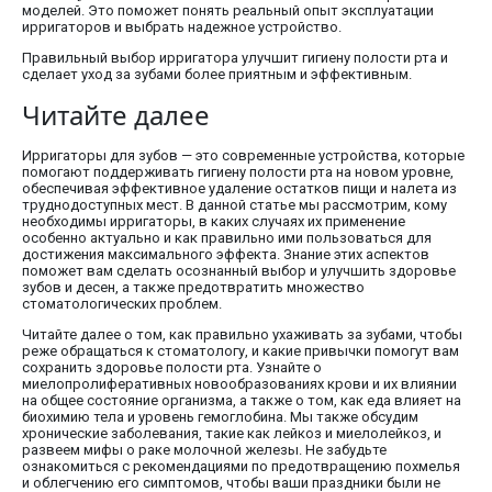
моделей. Это поможет понять реальный опыт эксплуатации
ирригаторов и выбрать надежное устройство.
Правильный выбор ирригатора улучшит гигиену полости рта и
сделает уход за зубами более приятным и эффективным.
Читайте далее
Ирригаторы для зубов — это современные устройства, которые
помогают поддерживать гигиену полости рта на новом уровне,
обеспечивая эффективное удаление остатков пищи и налета из
труднодоступных мест. В данной статье мы рассмотрим, кому
необходимы ирригаторы, в каких случаях их применение
особенно актуально и как правильно ими пользоваться для
достижения максимального эффекта. Знание этих аспектов
поможет вам сделать осознанный выбор и улучшить здоровье
зубов и десен, а также предотвратить множество
стоматологических проблем.
Читайте далее о том, как правильно ухаживать за зубами, чтобы
реже обращаться к стоматологу, и какие привычки помогут вам
сохранить здоровье полости рта. Узнайте о
миелопролиферативных новообразованиях крови и их влиянии
на общее состояние организма, а также о том, как еда влияет на
биохимию тела и уровень гемоглобина. Мы также обсудим
хронические заболевания, такие как лейкоз и миелолейкоз, и
развеем мифы о раке молочной железы. Не забудьте
ознакомиться с рекомендациями по предотвращению похмелья
и облегчению его симптомов, чтобы ваши праздники были не