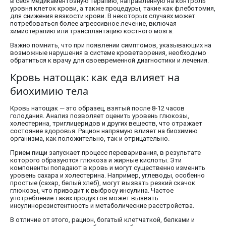
в себя медикаментозную терапию, направленную на контроль
уровня клеток крови, а также процедуры, такие как флеботомия,
для снижения вязкости крови. В некоторых случаях может
потребоваться более агрессивное лечение, включая
химиотерапию или трансплантацию костного мозга.
Важно помнить, что при появлении симптомов, указывающих на
возможные нарушения в системе кроветворения, необходимо
обратиться к врачу для своевременной диагностики и лечения.
Кровь натощак: как еда влияет на
биохимию тела
Кровь натощак — это образец, взятый после 8-12 часов
голодания. Анализ позволяет оценить уровень глюкозы,
холестерина, триглицеридов и других веществ, что отражает
состояние здоровья. Рацион напрямую влияет на биохимию
организма, как положительно, так и отрицательно.
Прием пищи запускает процесс переваривания, в результате
которого образуются глюкоза и жирные кислоты. Эти
компоненты попадают в кровь и могут существенно изменить
уровень сахара и холестерина. Например, углеводы, особенно
простые (сахар, белый хлеб), могут вызвать резкий скачок
глюкозы, что приводит к выбросу инсулина. Частое
употребление таких продуктов может вызвать
инсулинорезистентность и метаболические расстройства.
В отличие от этого, рацион, богатый клетчаткой, белками и