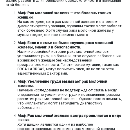
важно развеять для повышения осведомленности и понимания
этой болезни.
Миф: Рак молочной железы — это болезнь только
женщин.
На самом деле, хотя рак молочной железы в основном
диагностируется у женщин, мужчины также могут заболеть
этой болезнью. Хотя случаи рака молочной железы у
мужчин редки, они все же имеют место.
Миф: Если в семье не было случаев рака молочной
железы, значит, я в безопасности.
Наличие семейной истории рака молочной железы
увеличивает риск, но большинство случаев заболевания
возникают у женщин без наследственной
предрасположенности. Генетические мутации, такие как
BRCA1 и BRCA2, могут повысить риск, но не являются
единственными факторами.
Миф: Увеличение груди вызывает рак молочной
железы.
Научные исследования не подтверждают связь между
операциями по увеличению груди и повышенным риском
развития рака молочной железы. Однако важно помнить,
что имплантаты могут затруднить диагностику
заболевания.
Миф: Рак молочной железы всегда проявляется в виде
шишки.
Хотя шишки являются одним из наиболее
распространенных симптомов, рак молочной железы