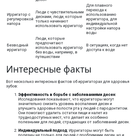
Для плавного
перехода к
Люди с чувствительными
Ирригатор с
использованию
деснами, люди, которые
регулировкой
ирригатора, для
только начинают
напора
индивидуальной
использовать ирригатор
настройки напора
воды
Люди, которые
предпочитают
Безводный
В ситуациях, когда нет
использовать ирригатор
ирригатор
доступа к воде
без воды, например, в
путешествии
Интересные факты
Вот несколько интересных фактов об ирригаторах для здоровья
зубов:
Эффективность в борьбе с заболеваниями десен
:
Исследования показывают, что ирригаторы могут
значительно снизить уровень воспаления десен и
улучшить здоровье полости рта у людей с пародонтитом.
Они помогают удалить остатки пищи и налет из
труднодоступных мест, что делает их особенно
полезными для людей, страдающих от заболеваний десен.
Индивидуальный подход
: Ирригаторы могут быть
полезны не только для людей с проблемами десен, но и