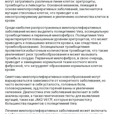
могут затрагивать различные линии клеток: эритроциты,
тромбоциты и лейкоциты. Основной механизм, лежащий в
основе миелопролиферативных заболеваний, заключается в
мутации стволовых клеток, что приводит к их
неконтролируемому делению и увеличению количества клеток в
крови.
Среди наиболее распространенных миелопролиферативных
заболеваний можно выделить полицитемию Vera, эссенциальную
тромбоцитемию и первичный миелофиброз. Полицитемия Vera
характеризуется повышенным уровнем эритроцитов, что может
приводить к повышению вязкости крови и, как следствие, к
тромбообразованию. Эссенциальная тромбоцитемия
проявляется избыточным количеством тромбоцитов, что также
увеличивает риск тромбообразования и может вызывать
тромбы в сосудах. Первичный миелофиброз, в свою очередь,
приводит к замещению нормальной ткани костного мозга
фиброзной, что затрудняет образование нормальных клеток
крови.
Симптомы миелопролиферативных новообразований могут
варьироваться в зависимости от конкретного заболевания, но
часто включают в себя усталость, головные боли,
головокружение, зуд после горячей ванны и увеличение
селезенки. Диагностика этих заболеваний включает в себя
анализы крови, а также генетические тесты для выявления
мутаций, таких как JAK2 V617F, которые встречаются у
большинства пациентов с полицитемией Vera.
Лечение миелопролиферативных заболеваний может включать