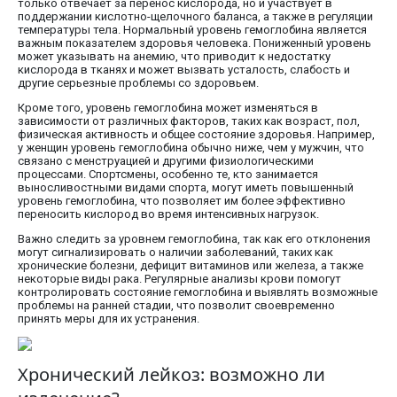
только отвечает за перенос кислорода, но и участвует в
поддержании кислотно-щелочного баланса, а также в регуляции
температуры тела. Нормальный уровень гемоглобина является
важным показателем здоровья человека. Пониженный уровень
может указывать на анемию, что приводит к недостатку
кислорода в тканях и может вызвать усталость, слабость и
другие серьезные проблемы со здоровьем.
Кроме того, уровень гемоглобина может изменяться в
зависимости от различных факторов, таких как возраст, пол,
физическая активность и общее состояние здоровья. Например,
у женщин уровень гемоглобина обычно ниже, чем у мужчин, что
связано с менструацией и другими физиологическими
процессами. Спортсмены, особенно те, кто занимается
выносливостными видами спорта, могут иметь повышенный
уровень гемоглобина, что позволяет им более эффективно
переносить кислород во время интенсивных нагрузок.
Важно следить за уровнем гемоглобина, так как его отклонения
могут сигнализировать о наличии заболеваний, таких как
хронические болезни, дефицит витаминов или железа, а также
некоторые виды рака. Регулярные анализы крови помогут
контролировать состояние гемоглобина и выявлять возможные
проблемы на ранней стадии, что позволит своевременно
принять меры для их устранения.
Хронический лейкоз: возможно ли