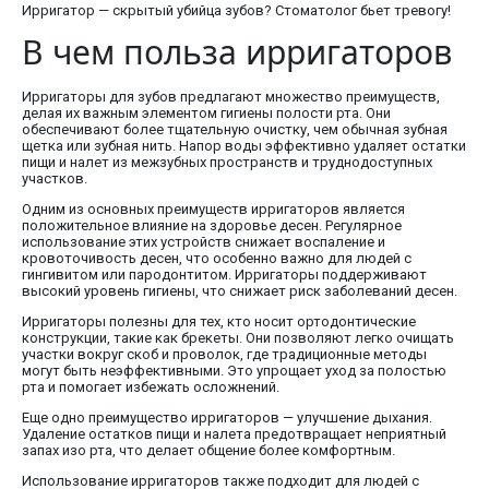
Ирригатор — скрытый убийца зубов? Стоматолог бьет тревогу!
В чем польза ирригаторов
Ирригаторы для зубов предлагают множество преимуществ,
делая их важным элементом гигиены полости рта. Они
обеспечивают более тщательную очистку, чем обычная зубная
щетка или зубная нить. Напор воды эффективно удаляет остатки
пищи и налет из межзубных пространств и труднодоступных
участков.
Одним из основных преимуществ ирригаторов является
положительное влияние на здоровье десен. Регулярное
использование этих устройств снижает воспаление и
кровоточивость десен, что особенно важно для людей с
гингивитом или пародонтитом. Ирригаторы поддерживают
высокий уровень гигиены, что снижает риск заболеваний десен.
Ирригаторы полезны для тех, кто носит ортодонтические
конструкции, такие как брекеты. Они позволяют легко очищать
участки вокруг скоб и проволок, где традиционные методы
могут быть неэффективными. Это упрощает уход за полостью
рта и помогает избежать осложнений.
Еще одно преимущество ирригаторов — улучшение дыхания.
Удаление остатков пищи и налета предотвращает неприятный
запах изо рта, что делает общение более комфортным.
Использование ирригаторов также подходит для людей с