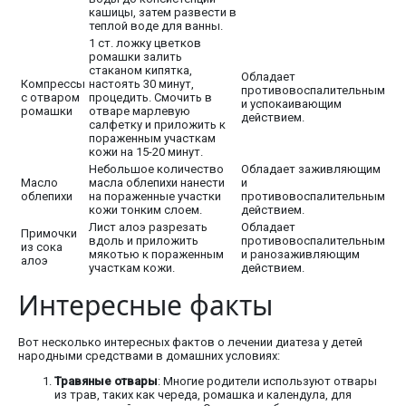
кашицы, затем развести в
теплой воде для ванны.
1 ст. ложку цветков
ромашки залить
стаканом кипятка,
Обладает
Компрессы
настоять 30 минут,
противовоспалительным
с отваром
процедить. Смочить в
и успокаивающим
ромашки
отваре марлевую
действием.
салфетку и приложить к
пораженным участкам
кожи на 15-20 минут.
Небольшое количество
Обладает заживляющим
Масло
масла облепихи нанести
и
облепихи
на пораженные участки
противовоспалительным
кожи тонким слоем.
действием.
Лист алоэ разрезать
Обладает
Примочки
вдоль и приложить
противовоспалительным
из сока
мякотью к пораженным
и ранозаживляющим
алоэ
участкам кожи.
действием.
Интересные факты
Вот несколько интересных фактов о лечении диатеза у детей
народными средствами в домашних условиях:
Травяные отвары
: Многие родители используют отвары
из трав, таких как череда, ромашка и календула, для