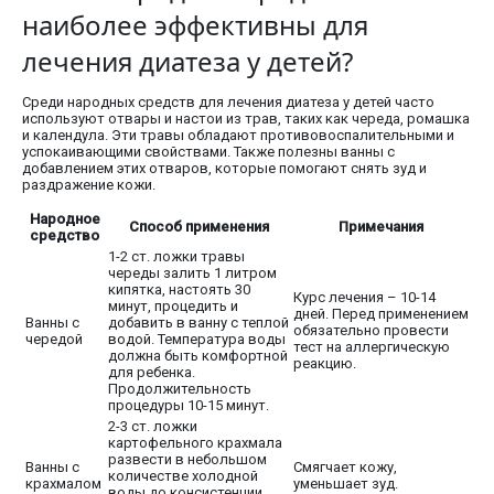
наиболее эффективны для
лечения диатеза у детей?
Среди народных средств для лечения диатеза у детей часто
используют отвары и настои из трав, таких как череда, ромашка
и календула. Эти травы обладают противовоспалительными и
успокаивающими свойствами. Также полезны ванны с
добавлением этих отваров, которые помогают снять зуд и
раздражение кожи.
Народное
Способ применения
Примечания
средство
1-2 ст. ложки травы
череды залить 1 литром
кипятка, настоять 30
Курс лечения – 10-14
минут, процедить и
дней. Перед применением
Ванны с
добавить в ванну с теплой
обязательно провести
чередой
водой. Температура воды
тест на аллергическую
должна быть комфортной
реакцию.
для ребенка.
Продолжительность
процедуры 10-15 минут.
2-3 ст. ложки
картофельного крахмала
развести в небольшом
Ванны с
Смягчает кожу,
количестве холодной
крахмалом
уменьшает зуд.
воды до консистенции