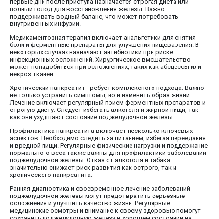
первые дни после приступа назначается строгая диета или
полный голод для восстановления железы. Важно
поддерживать водный баланс, что может потребовать
внутривенных инфузий.
Медикаментозная терапия включает анальгетики для снятия
боли и ферментные препараты для улучшения пищеварения. В
некоторых случаях назначают антибиотики при риске
инфекционных осложнений. Хирургическое вмешательство
может понадобиться при осложнениях, таких как абсцессы или
некроз тканей.
Хронический панкреатит требует комплексного подхода. Важно
не только устранить симптомы, но и изменить образ жизни.
Лечение включает регулярный прием ферментных препаратов и
строгую диету. Следует избегать алкоголя и жирной пищи, так
как они ухудшают состояние поджелудочной железы.
Профилактика панкреатита включает несколько ключевых
аспектов. Необходимо следить за питанием, избегая переедания
и вредной пищи. Регулярные физические нагрузки и поддержание
нормального веса также важны для профилактики заболеваний
поджелудочной железы. Отказ от алкоголя и табака
значительно снижает риск развития как острого, так и
хронического панкреатита.
Ранняя диагностика и своевременное лечение заболеваний
поджелудочной железы могут предотвратить серьезные
осложнения и улучшить качество жизни. Регулярные
медицинские осмотры и внимание к своему здоровью помогут
сохранить поджелудочную железу в хорошем состоянии на