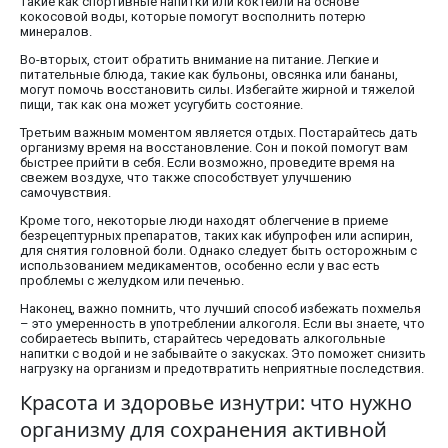
такие как спортивные напитки или коктейли на основе
кокосовой воды, которые помогут восполнить потерю
минералов.
Во-вторых, стоит обратить внимание на питание. Легкие и
питательные блюда, такие как бульоны, овсянка или бананы,
могут помочь восстановить силы. Избегайте жирной и тяжелой
пищи, так как она может усугубить состояние.
Третьим важным моментом является отдых. Постарайтесь дать
организму время на восстановление. Сон и покой помогут вам
быстрее прийти в себя. Если возможно, проведите время на
свежем воздухе, что также способствует улучшению
самочувствия.
Кроме того, некоторые люди находят облегчение в приеме
безрецептурных препаратов, таких как ибупрофен или аспирин,
для снятия головной боли. Однако следует быть осторожным с
использованием медикаментов, особенно если у вас есть
проблемы с желудком или печенью.
Наконец, важно помнить, что лучший способ избежать похмелья
– это умеренность в употреблении алкоголя. Если вы знаете, что
собираетесь выпить, старайтесь чередовать алкогольные
напитки с водой и не забывайте о закусках. Это поможет снизить
нагрузку на организм и предотвратить неприятные последствия.
Красота и здоровье изнутри: что нужно
организму для сохранения активной