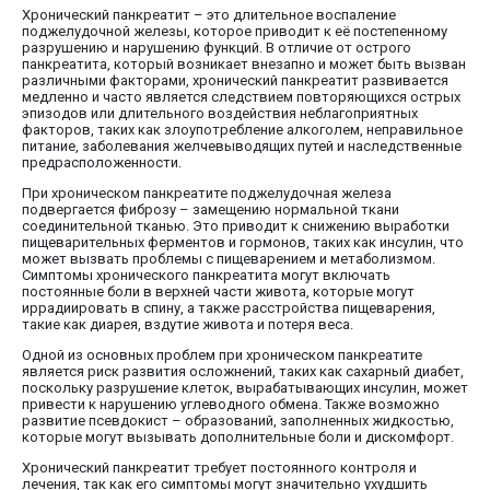
Хронический панкреатит – это длительное воспаление
поджелудочной железы, которое приводит к её постепенному
разрушению и нарушению функций. В отличие от острого
панкреатита, который возникает внезапно и может быть вызван
различными факторами, хронический панкреатит развивается
медленно и часто является следствием повторяющихся острых
эпизодов или длительного воздействия неблагоприятных
факторов, таких как злоупотребление алкоголем, неправильное
питание, заболевания желчевыводящих путей и наследственные
предрасположенности.
При хроническом панкреатите поджелудочная железа
подвергается фиброзу – замещению нормальной ткани
соединительной тканью. Это приводит к снижению выработки
пищеварительных ферментов и гормонов, таких как инсулин, что
может вызвать проблемы с пищеварением и метаболизмом.
Симптомы хронического панкреатита могут включать
постоянные боли в верхней части живота, которые могут
иррадиировать в спину, а также расстройства пищеварения,
такие как диарея, вздутие живота и потеря веса.
Одной из основных проблем при хроническом панкреатите
является риск развития осложнений, таких как сахарный диабет,
поскольку разрушение клеток, вырабатывающих инсулин, может
привести к нарушению углеводного обмена. Также возможно
развитие псевдокист – образований, заполненных жидкостью,
которые могут вызывать дополнительные боли и дискомфорт.
Хронический панкреатит требует постоянного контроля и
лечения, так как его симптомы могут значительно ухудшить