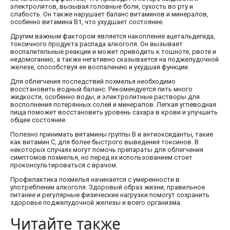
электролитов, вызывая головные боли, сухость во рту и
слабость. Он также нарушает баланс витаминов и минералов,
особенно витамина B1, что ухудшает состояние.
Другим важным фактором является накопление ацетальдегида,
токсичного продукта распада алкоголя. Он вызывает
воспалительные реакции и может приводить к тошноте, рвоте и
недомоганию, а также негативно сказывается на поджелудочной
железе, способствуя ее воспалению и ухудшая функции.
Для облегчения последствий похмелья необходимо
восстановить водный баланс. Рекомендуется пить много
жидкости, особенно воды, и электролитные растворы для
восполнения потерянных солей и минералов. Легкая углеводная
пища поможет восстановить уровень сахара в крови и улучшить
общее состояние.
Полезно принимать витамины группы B и антиоксиданты, такие
как витамин C, для более быстрого выведения токсинов. В
некоторых случаях могут помочь препараты для облегчения
симптомов похмелья, но перед их использованием стоит
проконсультироваться с врачом.
Профилактика похмелья начинается с умеренности в
употреблении алкоголя. Здоровый образ жизни, правильное
питание и регулярные физические нагрузки помогут сохранить
здоровье поджелудочной железы и всего организма.
Читайте также