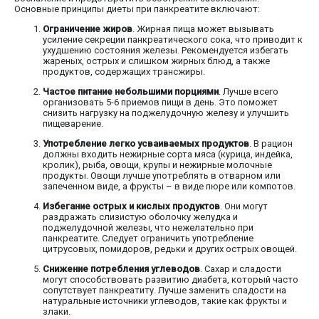
Основные принципы диеты при панкреатите включают:
Ограничение жиров
. Жирная пища может вызывать
усиление секреции панкреатического сока, что приводит к
ухудшению состояния железы. Рекомендуется избегать
жареных, острых и слишком жирных блюд, а также
продуктов, содержащих трансжиры.
Частое питание небольшими порциями
. Лучше всего
организовать 5-6 приемов пищи в день. Это поможет
снизить нагрузку на поджелудочную железу и улучшить
пищеварение.
Употребление легко усваиваемых продуктов
. В рацион
должны входить нежирные сорта мяса (курица, индейка,
кролик), рыба, овощи, крупы и нежирные молочные
продукты. Овощи лучше употреблять в отварном или
запеченном виде, а фрукты – в виде пюре или компотов.
Избегание острых и кислых продуктов
. Они могут
раздражать слизистую оболочку желудка и
поджелудочной железы, что нежелательно при
панкреатите. Следует ограничить употребление
цитрусовых, помидоров, редьки и других острых овощей.
Снижение потребления углеводов
. Сахар и сладости
могут способствовать развитию диабета, который часто
сопутствует панкреатиту. Лучше заменить сладости на
натуральные источники углеводов, такие как фрукты и
злаки.