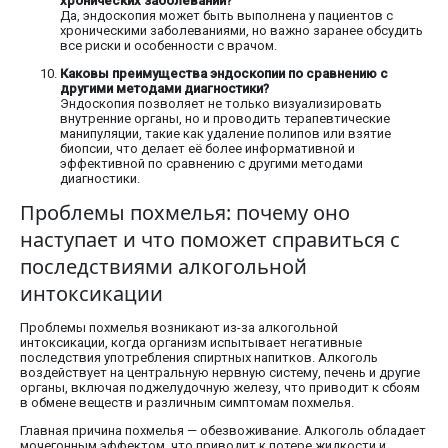
хронических заболеваний?
Да, эндоскопия может быть выполнена у пациентов с
хроническими заболеваниями, но важно заранее обсудить
все риски и особенности с врачом.
Каковы преимущества эндоскопии по сравнению с
другими методами диагностики?
Эндоскопия позволяет не только визуализировать
внутренние органы, но и проводить терапевтические
манипуляции, такие как удаление полипов или взятие
биопсии, что делает её более информативной и
эффективной по сравнению с другими методами
диагностики.
Проблемы похмелья: почему оно
наступает и что поможет справиться с
последствиями алкогольной
интоксикации
Проблемы похмелья возникают из-за алкогольной
интоксикации, когда организм испытывает негативные
последствия употребления спиртных напитков. Алкоголь
воздействует на центральную нервную систему, печень и другие
органы, включая поджелудочную железу, что приводит к сбоям
в обмене веществ и различным симптомам похмелья.
Главная причина похмелья — обезвоживание. Алкоголь обладает
мочегонным эффектом, что приводит к потере жидкости и