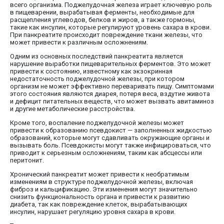
всего организма. Поджелудочная железа играет ключевую роль
в пищеварении, вырабатывая ферменты, необходимые для
расщепления углеводов, белков и жиров, а также гормоны,
такие как инсулин, которые регулируют уровень сахара в крови.
При панкреатите происходит повреждение ткани железы, что
может привести к различным осложнениям.
Одним из основных последствий панкреатита является
нарушение выработки пищеварительных ферментов. Это может
привести к состоянию, известному как экзокринная
недостаточность поджелудочной железы, при котором
организм не может эффективно переваривать пищу. Симптомами
этого состояния являются диарея, потеря веса, вздутие живота
и дефицит питательных веществ, что может вызвать авитаминоз
и другие метаболические расстройства.
Кроме того, воспаление поджелудочной железы может
привести к образованию псевдокист — заполненных жидкостью
образований, которые могут сдавливать окружающие органы и
вызывать боль. Псевдокисты могут также инфицироваться, что
приводит к серьезным осложнениям, таким как абсцессы или
перитонит.
Хронический панкреатит может привести к необратимым
изменениям в структуре поджелудочной железы, включая
фиброз и кальцификацию. Эти изменения могут значительно
снизить функциональность органа и привести к развитию
диабета, так как повреждение клеток, вырабатывающих
инсулин, нарушает регуляцию уровня сахара в крови.