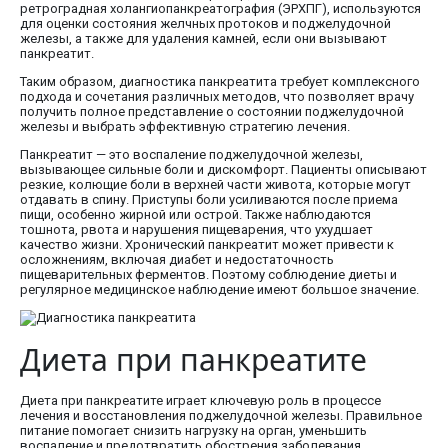
ретроградная холангиопанкреатография (ЭРХПГ), используются
для оценки состояния желчных протоков и поджелудочной
железы, а также для удаления камней, если они вызывают
панкреатит.
Таким образом, диагностика панкреатита требует комплексного
подхода и сочетания различных методов, что позволяет врачу
получить полное представление о состоянии поджелудочной
железы и выбрать эффективную стратегию лечения.
Панкреатит — это воспаление поджелудочной железы,
вызывающее сильные боли и дискомфорт. Пациенты описывают
резкие, колющие боли в верхней части живота, которые могут
отдавать в спину. Приступы боли усиливаются после приема
пищи, особенно жирной или острой. Также наблюдаются
тошнота, рвота и нарушения пищеварения, что ухудшает
качество жизни. Хронический панкреатит может привести к
осложнениям, включая диабет и недостаточность
пищеварительных ферментов. Поэтому соблюдение диеты и
регулярное медицинское наблюдение имеют большое значение.
Диета при панкреатите
Диета при панкреатите играет ключевую роль в процессе
лечения и восстановления поджелудочной железы. Правильное
питание помогает снизить нагрузку на орган, уменьшить
воспаление и предотвратить обострения заболевания.