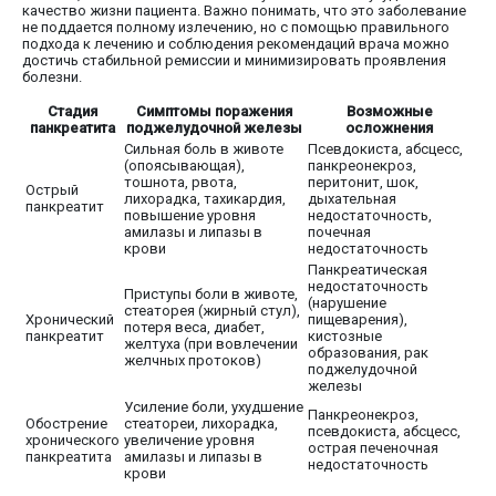
качество жизни пациента. Важно понимать, что это заболевание
не поддается полному излечению, но с помощью правильного
подхода к лечению и соблюдения рекомендаций врача можно
достичь стабильной ремиссии и минимизировать проявления
болезни.
Стадия
Симптомы поражения
Возможные
панкреатита
поджелудочной железы
осложнения
Сильная боль в животе
Псевдокиста, абсцесс,
(опоясывающая),
панкреонекроз,
тошнота, рвота,
перитонит, шок,
Острый
лихорадка, тахикардия,
дыхательная
панкреатит
повышение уровня
недостаточность,
амилазы и липазы в
почечная
крови
недостаточность
Панкреатическая
недостаточность
Приступы боли в животе,
(нарушение
стеаторея (жирный стул),
Хронический
пищеварения),
потеря веса, диабет,
панкреатит
кистозные
желтуха (при вовлечении
образования, рак
желчных протоков)
поджелудочной
железы
Усиление боли, ухудшение
Панкреонекроз,
Обострение
стеатореи, лихорадка,
псевдокиста, абсцесс,
хронического
увеличение уровня
острая печеночная
панкреатита
амилазы и липазы в
недостаточность
крови