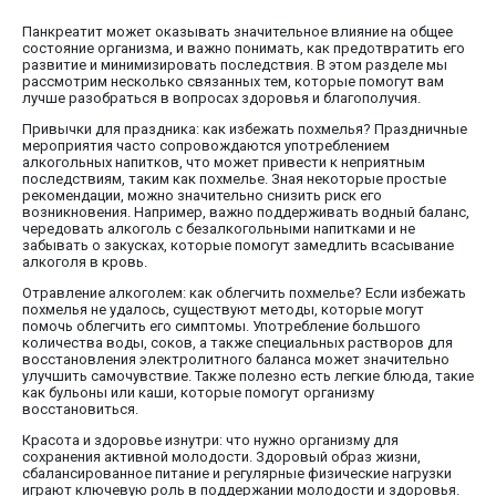
Панкреатит может оказывать значительное влияние на общее
состояние организма, и важно понимать, как предотвратить его
развитие и минимизировать последствия. В этом разделе мы
рассмотрим несколько связанных тем, которые помогут вам
лучше разобраться в вопросах здоровья и благополучия.
Привычки для праздника: как избежать похмелья? Праздничные
мероприятия часто сопровождаются употреблением
алкогольных напитков, что может привести к неприятным
последствиям, таким как похмелье. Зная некоторые простые
рекомендации, можно значительно снизить риск его
возникновения. Например, важно поддерживать водный баланс,
чередовать алкоголь с безалкогольными напитками и не
забывать о закусках, которые помогут замедлить всасывание
алкоголя в кровь.
Отравление алкоголем: как облегчить похмелье? Если избежать
похмелья не удалось, существуют методы, которые могут
помочь облегчить его симптомы. Употребление большого
количества воды, соков, а также специальных растворов для
восстановления электролитного баланса может значительно
улучшить самочувствие. Также полезно есть легкие блюда, такие
как бульоны или каши, которые помогут организму
восстановиться.
Красота и здоровье изнутри: что нужно организму для
сохранения активной молодости. Здоровый образ жизни,
сбалансированное питание и регулярные физические нагрузки
играют ключевую роль в поддержании молодости и здоровья.