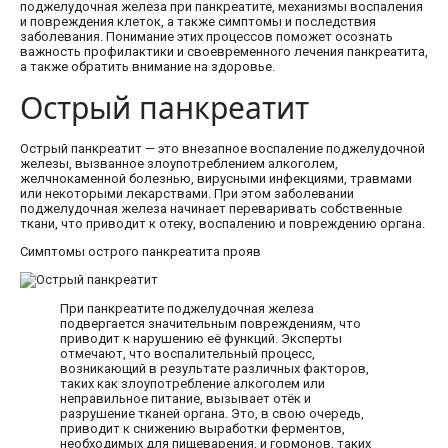
поджелудочная железа при панкреатите, механизмы воспаления
и повреждения клеток, а также симптомы и последствия
заболевания. Понимание этих процессов поможет осознать
важность профилактики и своевременного лечения панкреатита,
а также обратить внимание на здоровье.
Острый панкреатит
Острый панкреатит — это внезапное воспаление поджелудочной
железы, вызванное злоупотреблением алкоголем,
желчнокаменной болезнью, вирусными инфекциями, травмами
или некоторыми лекарствами. При этом заболевании
поджелудочная железа начинает переваривать собственные
ткани, что приводит к отеку, воспалению и повреждению органа.
Симптомы острого панкреатита прояв
При панкреатите поджелудочная железа
подвергается значительным повреждениям, что
приводит к нарушению её функций. Эксперты
отмечают, что воспалительный процесс,
возникающий в результате различных факторов,
таких как злоупотребление алкоголем или
неправильное питание, вызывает отёк и
разрушение тканей органа. Это, в свою очередь,
приводит к снижению выработки ферментов,
необходимых для пищеварения, и гормонов, таких