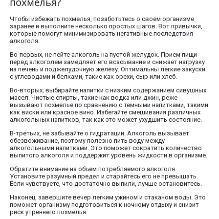
похмелья?
Чтобы избежать похмелья, позаботьтесь о своем организме
заранее и выполните несколько простых шагов. Вот привычки,
которые помогут минимизировать негативные последствия
алкоголя.
Во-первых, не пейте алкоголь на пустой желудок. Прием пищи
перед алкоголем замедляет его всасывание и снижает нагрузку
на печень и поджелудочную железу. Оптимальны легкие закуски
с углеводами и белками, такие как орехи, сыр или хлеб.
Во-вторых, выбирайте напитки с низким содержанием сивушных
масел. Чистые спирты, такие как водка или джин, реже
вызывают похмелье по сравнению с темными напитками, такими
как виски или красное вино. Избегайте смешивания различных
алкогольных напитков, так как это может ухудшить состояние.
В-третьих, не забывайте о гидратации. Алкоголь вызывает
обезвоживание, поэтому полезно пить воду между
алкогольными напитками. Это поможет сократить количество
выпитого алкоголя и поддержит уровень жидкости в организме.
Обратите внимание на объем потребляемого алкоголя.
Установите разумный предел и старайтесь его не превышать.
Если чувствуете, что достаточно выпили, лучше остановитесь.
Наконец, завершите вечер легким ужином и стаканом воды. Это
поможет организму подготовиться к ночному отдыху и снизит
риск утреннего похмелья.