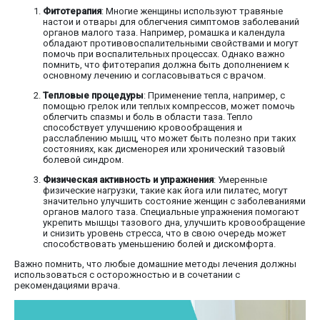
Фитотерапия
: Многие женщины используют травяные
настои и отвары для облегчения симптомов заболеваний
органов малого таза. Например, ромашка и календула
обладают противовоспалительными свойствами и могут
помочь при воспалительных процессах. Однако важно
помнить, что фитотерапия должна быть дополнением к
основному лечению и согласовываться с врачом.
Тепловые процедуры
: Применение тепла, например, с
помощью грелок или теплых компрессов, может помочь
облегчить спазмы и боль в области таза. Тепло
способствует улучшению кровообращения и
расслаблению мышц, что может быть полезно при таких
состояниях, как дисменорея или хронический тазовый
болевой синдром.
Физическая активность и упражнения
: Умеренные
физические нагрузки, такие как йога или пилатес, могут
значительно улучшить состояние женщин с заболеваниями
органов малого таза. Специальные упражнения помогают
укрепить мышцы тазового дна, улучшить кровообращение
и снизить уровень стресса, что в свою очередь может
способствовать уменьшению болей и дискомфорта.
Важно помнить, что любые домашние методы лечения должны
использоваться с осторожностью и в сочетании с
рекомендациями врача.