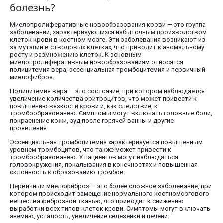
болезнь?
Миелопролиферативные новообразования крови — это группа
заболеваний, характеризующихся избыточным производством
клеток крови в костном мозге. Эти заболевания возникают из-
за мутаций в стволовых клетках, что приводит к аномальному
росту и размножению клеток. К основным
миелопролиферативным новообразованиям относятся
полицитемия вера, эссенциальная тромбоцитемия и первичный
миелофиброз.
Полицитемия вера — это состояние, при котором наблюдается
увеличение количества эритроцитов, что может привести к
повышению вязкости крови и, как следствие, к
тромбообразованию. Симптомы могут включать головные боли,
покраснение кожи, зуд после горячей ванны и другие
проявления.
Эссенциальная тромбоцитемия характеризуется повышенным
уровнем тромбоцитов, что также может привести к
тромбообразованию. У пациентов могут наблюдаться
головокружения, покалывания в конечностях и повышенная
склонность к образованию тромбов.
Первичный миелофиброз — это более сложное заболевание, при
котором происходит замещение нормального костномозгового
вещества фиброзной тканью, что приводит к снижению
выработки всех типов клеток крови. Симптомы могут включать
анемию, усталость, увеличение селезенки и печени.