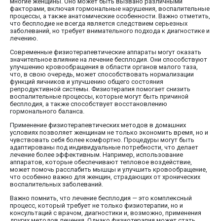
многие женщины. Оно может быть вызвано различными
факторами, включая гормональные нарушения, воспалительные
процессы, а также анатомические особенности. Важно отметить,
что бесплодие не всегда является следствием серьезных
заболеваний, но требует внимательного подхода к диагностике и
лечению.
Современные физиотерапевтические аппараты могут оказать
значительное влияние на лечение бесплодия. Они способствуют
улучшению кровообращения в области органов малого таза,
что, в свою очередь, может способствовать нормализации
функций яичников и улучшению общего состояния
репродуктивной системы. Физиотерапия помогает снизить
воспалительные процессы, которые могут быть причиной
бесплодия, а также способствует восстановлению
гормонального баланса.
Применение физиотерапевтических методов в домашних
условиях позволяет женщинам не только экономить время, но и
чувствовать себя более комфортно. Процедуры могут быть
адаптированы под индивидуальные потребности, что делает
лечение более эффективным. Например, использование
аппаратов, которые обеспечивают тепловое воздействие,
может помочь расслабить мышцы и улучшить кровообращение,
что особенно важно для женщин, страдающих от хронических
воспалительных заболеваний.
Важно помнить, что лечение бесплодия — это комплексный
процесс, который требует не только физиотерапии, но и
консультаций с врачом, диагностики и, возможно, применения
других методов лечения. Однако физиотерапия может стать