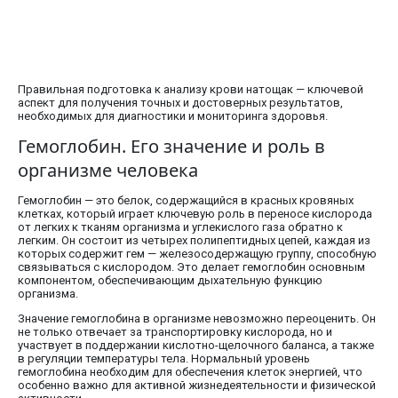
Правильная подготовка к анализу крови натощак — ключевой
аспект для получения точных и достоверных результатов,
необходимых для диагностики и мониторинга здоровья.
Гемоглобин. Его значение и роль в
организме человека
Гемоглобин — это белок, содержащийся в красных кровяных
клетках, который играет ключевую роль в переносе кислорода
от легких к тканям организма и углекислого газа обратно к
легким. Он состоит из четырех полипептидных цепей, каждая из
которых содержит гем — железосодержащую группу, способную
связываться с кислородом. Это делает гемоглобин основным
компонентом, обеспечивающим дыхательную функцию
организма.
Значение гемоглобина в организме невозможно переоценить. Он
не только отвечает за транспортировку кислорода, но и
участвует в поддержании кислотно-щелочного баланса, а также
в регуляции температуры тела. Нормальный уровень
гемоглобина необходим для обеспечения клеток энергией, что
особенно важно для активной жизнедеятельности и физической