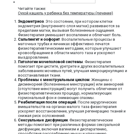
Читайте также:
Сухой кашель у ребенка без температуры (лечение)
Эндометриоз
. Это состояние, при котором клетки
эндометрия (внутреннего слоя матки) развиваются за
пределами матки, вызывая болезненные ощущения.
Физиотерапия уменьшает воспаление и облегчает боль.
Сальпингит и оофорит
. Воспалительные процессы в
маточных трубах и яичниках эффективно лечатся
физиотерапевтическими методами, которые улучшают
кровообращение в области малого таза и ускоряют
выздоровление.
Патологии мочеполовой системы
. Физиотерапия
помогает при цистите, уретрите и других воспалительных
заболеваниях мочевых путей, улучшая микроциркуляцию и
восстанавливая ткани.
Проблемы с менструальным циклом
. Женщины с
дисменореей (болезненные менструации) или аменореей
(отсутствие менструаций) могут получить облегчение от
физиотерапевтических процедур, нормализующих
гормональный фон и снимающих спазмы.
Реабилитация после операций
. После хирургических
вмешательств на органах малого таза физиотерапия
ускоряет восстановление, улучшая регенерацию тканей и
снижая риск осложнений.
Сексуальные дисфункции
. Физиотерапевтические
методы помогают при различных формах сексуальной
дисфункции, включая вагинизм и диспаратению,
способствуя расслаблению мышц и улучшению