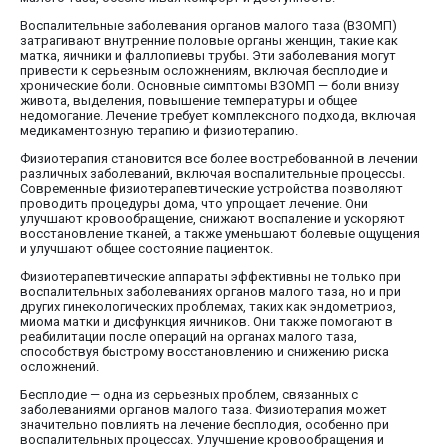
Воспалительные заболевания органов малого таза (ВЗОМП)
затрагивают внутренние половые органы женщин, такие как
матка, яичники и фаллопиевы трубы. Эти заболевания могут
привести к серьезным осложнениям, включая бесплодие и
хронические боли. Основные симптомы ВЗОМП — боли внизу
живота, выделения, повышение температуры и общее
недомогание. Лечение требует комплексного подхода, включая
медикаментозную терапию и физиотерапию.
Физиотерапия становится все более востребованной в лечении
различных заболеваний, включая воспалительные процессы.
Современные физиотерапевтические устройства позволяют
проводить процедуры дома, что упрощает лечение. Они
улучшают кровообращение, снижают воспаление и ускоряют
восстановление тканей, а также уменьшают болевые ощущения
и улучшают общее состояние пациенток.
Физиотерапевтические аппараты эффективны не только при
воспалительных заболеваниях органов малого таза, но и при
других гинекологических проблемах, таких как эндометриоз,
миома матки и дисфункция яичников. Они также помогают в
реабилитации после операций на органах малого таза,
способствуя быстрому восстановлению и снижению риска
осложнений.
Бесплодие — одна из серьезных проблем, связанных с
заболеваниями органов малого таза. Физиотерапия может
значительно повлиять на лечение бесплодия, особенно при
воспалительных процессах. Улучшение кровообращения и