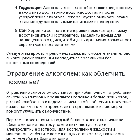
Гидратация
. Алкоголь вызывает обезвоживание, поэтому
важно пить достаточно воды как до, так и после
употребления алкоголя. Рекомендуется выпивать стакан
воды между алкогольными напитками и перед сном.
Сон
. Хороший сон после вечеринки поможет организму
восстановиться. Постарайтесь выделить время для
полноценного отдыха, чтобы дать организму возможность
справиться с последствиями.
Следуя этим простым рекомендациям, вы сможете значительно
снизить риск похмелья и насладиться праздником без
неприятных последствий.
Отравление алкоголем: как облегчить
похмелье?
Отравление алкоголем возникает при избыточном потреблении
спиртных напитков и проявляется головной болью, тошнотой,
рвотой, слабостью и недомоганием. Чтобы облегчить похмелье,
важно понимать, что происходит в организме и какие меры
помогут улучшить самочувствие.
Первое — восстановить водный баланс. Алкоголь вызывает
обезвоживание, поэтому важно пить чистую воду и
электролитные растворы для восполнения жидкости и
минералов. Избегайте кофе и сладких газировок, так как они
могут усугубить обезвоживание.