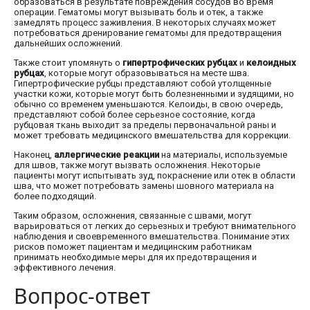
образоваться в результате повреждения сосудов во время
операции. Гематомы могут вызывать боль и отек, а также
замедлять процесс заживления. В некоторых случаях может
потребоваться дренирование гематомы для предотвращения
дальнейших осложнений.
Также стоит упомянуть о
гипертрофических рубцах
и
келоидных
рубцах
, которые могут образовываться на месте шва.
Гипертрофические рубцы представляют собой утолщенные
участки кожи, которые могут быть болезненными и зудящими, но
обычно со временем уменьшаются. Келоиды, в свою очередь,
представляют собой более серьезное состояние, когда
рубцовая ткань выходит за пределы первоначальной раны и
может требовать медицинского вмешательства для коррекции.
Наконец,
аллергические реакции
на материалы, используемые
для швов, также могут вызвать осложнения. Некоторые
пациенты могут испытывать зуд, покраснение или отек в области
шва, что может потребовать замены шовного материала на
более подходящий.
Таким образом, осложнения, связанные с швами, могут
варьироваться от легких до серьезных и требуют внимательного
наблюдения и своевременного вмешательства. Понимание этих
рисков поможет пациентам и медицинским работникам
принимать необходимые меры для их предотвращения и
эффективного лечения.
Вопрос-ответ