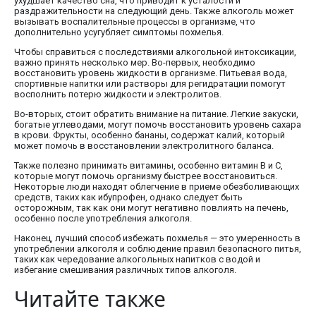
ухудшает качество сна, что приводит к усталости и
раздражительности на следующий день. Также алкоголь может
вызывать воспалительные процессы в организме, что
дополнительно усугубляет симптомы похмелья.
Чтобы справиться с последствиями алкогольной интоксикации,
важно принять несколько мер. Во-первых, необходимо
восстановить уровень жидкости в организме. Питьевая вода,
спортивные напитки или растворы для регидратации помогут
восполнить потерю жидкости и электролитов.
Во-вторых, стоит обратить внимание на питание. Легкие закуски,
богатые углеводами, могут помочь восстановить уровень сахара
в крови. Фрукты, особенно бананы, содержат калий, который
может помочь в восстановлении электролитного баланса.
Также полезно принимать витамины, особенно витамин B и C,
которые могут помочь организму быстрее восстановиться.
Некоторые люди находят облегчение в приеме обезболивающих
средств, таких как ибупрофен, однако следует быть
осторожным, так как они могут негативно повлиять на печень,
особенно после употребления алкоголя.
Наконец, лучший способ избежать похмелья — это умеренность в
употреблении алкоголя и соблюдение правил безопасного питья,
таких как чередование алкогольных напитков с водой и
избегание смешивания различных типов алкоголя.
Читайте также