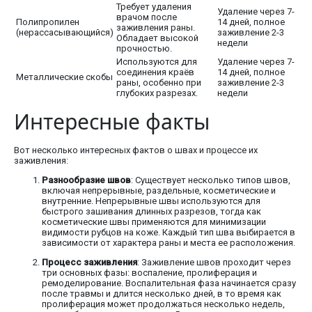
Требует удаления
Удаление через 7-
врачом после
Полипропилен
14 дней, полное
заживления раны.
(нерассасывающийся)
заживление 2-3
Обладает высокой
недели
прочностью.
Используются для
Удаление через 7-
соединения краёв
14 дней, полное
Металлические скобы
раны, особенно при
заживление 2-3
глубоких разрезах.
недели
Интересные факты
Вот несколько интересных фактов о швах и процессе их
заживления:
Разнообразие швов
: Существует несколько типов швов,
включая непрерывные, раздельные, косметические и
внутренние. Непрерывные швы используются для
быстрого зашивания длинных разрезов, тогда как
косметические швы применяются для минимизации
видимости рубцов на коже. Каждый тип шва выбирается в
зависимости от характера раны и места ее расположения.
Процесс заживления
: Заживление швов проходит через
три основных фазы: воспаление, пролиферация и
ремоделирование. Воспалительная фаза начинается сразу
после травмы и длится несколько дней, в то время как
пролиферация может продолжаться несколько недель,