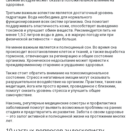
свежем воздухе может оказать положительное влияние на
здоровье.
Третьим важным аспектом является достаточный уровень
гидратации. Вода необходима для нормального
функционирования всех систем организма. Она помогает
поддерживать эластичность кожи, способствует выведению
токсинов и улучшает обмен веществ. Рекомендуется пить не
менее 1,5-2 литров воды в день, а в жаркую погоду или при
физической активности — еще больше.
Не менее важным является и полноценный сон. Во время сна
происходит восстановление клеток и тканей, а также выработка
гормонов, отвечающих за регенерацию и общее состояние
организма. Хроническое недосыпание может привести к
преждевременному старению и ухудшению здоровья.
Также стоит обратить внимание на психоэмоциональное
состояние. Стресс и негативные эмоции могут оказывать
разрушительное воздействие на организм. Практики, такие как
медитация, йога или просто время, проведенное с близкими,
помогут снизить уровень стресса и улучшить общее
самочувствие.
Наконец, регулярные медицинские осмотры и профилактика
заболеваний помогут выявить возможные проблемы на ранних
стадиях и предотвратить их развитие. Забота о своем здоровье
— это залог активной и полноценной жизни на протяжении многих
лет.
10 частых вопросов эндоскописту