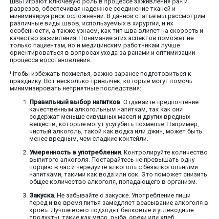
Швы играют ключевую роль в процессе заживления ран и
разрезов, обеспечивая надежное соединение тканей и
минимизируя риск осложнений. В данной статье мы рассмотрим
различные виды швов, используемых в хирургии, и их
особенности, а также узнаем, как тип шва влияет на скорость и
качество заживления. Понимание этих аспектов поможет не
только пациентам, но и медицинским работникам лучше
ориентироваться в вопросах ухода за ранами и оптимизации
процесса восстановления.
Чтобы избежать похмелья, важно заранее подготовиться к
празднику. Вот несколько привычек, которые могут помочь
минимизировать неприятные последствия:
Правильный выбор напитков
. Отдавайте предпочтение
качественным алкогольным напиткам, так как они
содержат меньше сивушных масел и других вредных
веществ, которые могут усугубить похмелье. Например,
чистый алкоголь, такой как водка или джин, может быть
менее вредным, чем сладкие коктейли.
Умеренность в употреблении
. Контролируйте количество
выпитого алкоголя. Постарайтесь не превышать одну
порцию в час и чередуйте алкоголь с безалкогольными
напитками, такими как вода или сок. Это поможет снизить
общее количество алкоголя, попадающего в организм.
Закуска
. Не забывайте о закуске. Употребление пищи
перед и во время питья замедляет всасывание алкоголя в
кровь. Лучше всего подходят белковые и углеводные
продукты, такие как мясо, рыба, орехи или хлеб.