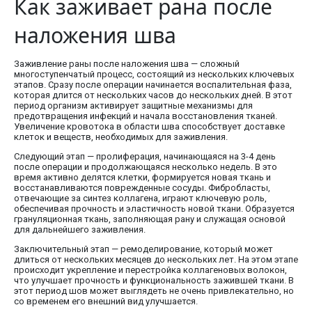
Как заживает рана после
наложения шва
Заживление раны после наложения шва — сложный
многоступенчатый процесс, состоящий из нескольких ключевых
этапов. Сразу после операции начинается воспалительная фаза,
которая длится от нескольких часов до нескольких дней. В этот
период организм активирует защитные механизмы для
предотвращения инфекций и начала восстановления тканей.
Увеличение кровотока в области шва способствует доставке
клеток и веществ, необходимых для заживления.
Следующий этап — пролиферация, начинающаяся на 3-4 день
после операции и продолжающаяся несколько недель. В это
время активно делятся клетки, формируется новая ткань и
восстанавливаются поврежденные сосуды. Фибробласты,
отвечающие за синтез коллагена, играют ключевую роль,
обеспечивая прочность и эластичность новой ткани. Образуется
грануляционная ткань, заполняющая рану и служащая основой
для дальнейшего заживления.
Заключительный этап — ремоделирование, который может
длиться от нескольких месяцев до нескольких лет. На этом этапе
происходит укрепление и перестройка коллагеновых волокон,
что улучшает прочность и функциональность зажившей ткани. В
этот период шов может выглядеть не очень привлекательно, но
со временем его внешний вид улучшается.