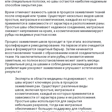
или специальные полоски, но швы остаются наиболее надежным
способом закрытия ран.
Врачи отмечают важность швов в процессе заживления тканей
после операций или травм. Существует несколько видов швов:
простые, матрасные и косметические, каждый из которых
применяется в зависимости от характера и расположения раны.
Простые швы обеспечивают надежное соединение, матрасные
снижают напряжение на краях, а косметические минимизируют
рубцы на видимых участках кожи.
Процесс заживления швов проходит в три этапа: воспаление,
пролиферация и ремоделирование. На первом этапе очищается
рана и формируется защитный барьер. Затем начинается
восстановление тканей с образованием новой соединительной
ткани. На заключительном этапе рубец становится менее
заметным, но полное восстановление может занять месяцы.
Правильный уход за швами и соблюдение рекомендаций по
реабилитации ускоряют заживление и улучшают эстетический
результат.
Эксперты в области медицины подчеркивают, что
швы играют ключевую роль в процессе
заживления ран. Существуют различные виды
швов, включая простые, матрасные и
косметические, каждый из которых применяется в
зависимости от характера раны и ее расположения.
Простые швы используются для закрытия
небольших разрезов, тогда как матрасные
обеспечивают большую поддержку для глубоких