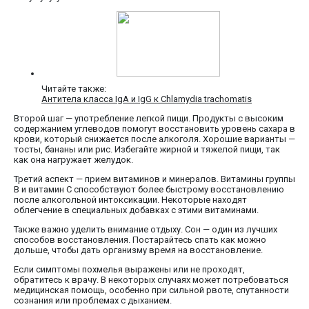
Читайте также:
Антитела класса IgA и IgG к Chlamydia trachomatis
Второй шаг — употребление легкой пищи. Продукты с высоким
содержанием углеводов помогут восстановить уровень сахара в
крови, который снижается после алкоголя. Хорошие варианты —
тосты, бананы или рис. Избегайте жирной и тяжелой пищи, так
как она нагружает желудок.
Третий аспект — прием витаминов и минералов. Витамины группы
B и витамин C способствуют более быстрому восстановлению
после алкогольной интоксикации. Некоторые находят
облегчение в специальных добавках с этими витаминами.
Также важно уделить внимание отдыху. Сон — один из лучших
способов восстановления. Постарайтесь спать как можно
дольше, чтобы дать организму время на восстановление.
Если симптомы похмелья выражены или не проходят,
обратитесь к врачу. В некоторых случаях может потребоваться
медицинская помощь, особенно при сильной рвоте, спутанности
сознания или проблемах с дыханием.