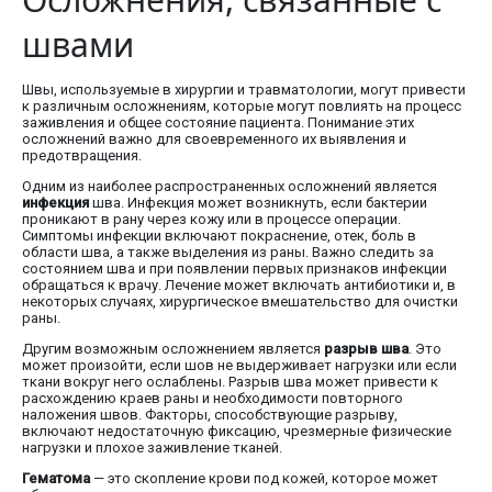
швами
Швы, используемые в хирургии и травматологии, могут привести
к различным осложнениям, которые могут повлиять на процесс
заживления и общее состояние пациента. Понимание этих
осложнений важно для своевременного их выявления и
предотвращения.
Одним из наиболее распространенных осложнений является
инфекция
шва. Инфекция может возникнуть, если бактерии
проникают в рану через кожу или в процессе операции.
Симптомы инфекции включают покраснение, отек, боль в
области шва, а также выделения из раны. Важно следить за
состоянием шва и при появлении первых признаков инфекции
обращаться к врачу. Лечение может включать антибиотики и, в
некоторых случаях, хирургическое вмешательство для очистки
раны.
Другим возможным осложнением является
разрыв шва
. Это
может произойти, если шов не выдерживает нагрузки или если
ткани вокруг него ослаблены. Разрыв шва может привести к
расхождению краев раны и необходимости повторного
наложения швов. Факторы, способствующие разрыву,
включают недостаточную фиксацию, чрезмерные физические
нагрузки и плохое заживление тканей.
Гематома
— это скопление крови под кожей, которое может