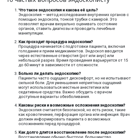
Что такое эндоскопия и какова её цель?
Эндоскопия — метод исследования внутренних органов с
помощью эндоскопа, тонкой трубки с камерой. Это
позволяет врачам визуально оценивать состояние
органов, ставить диагнозы и проводить лечебные
манипуляции.
Как проходит процедура эндоскопии?
Процедура начинается с подготовки пациента, включая
голодание и прием медикаментов. Эндоскоп вводится
через естественные отверстия (рот или анус) или
небольшой разрез. Время проведения варьируется от 15
до 60 минут в зависимости от сложности.
Больно ли делать эндоскопию?
Пациенты часто ощущают дискомфорт, но не испытывают
сильной боли. Для уменьшения неприятных ощущений
могут использоваться местные анестетики или
седативные средства. Важно обсудить с врачом
доступные варианты обезболивания.
Каковы риски и возможные осложнения эндоскопии?
Эндоскопия считается безопасной, но есть риски, такие
как кровотечение, перфорация органа или инфекция. Врач
должен информировать пациента о возможных
осложнениях перед процедурой.
Как долго длится восстановление после эндоскопии?
Восстановление обычно быстрое, большинство