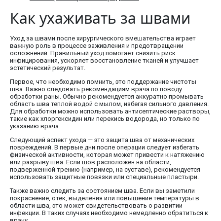
Как ухаживать за швами
Уход за швами после хирургического вмешательства играет
важную роль в процессе заживления и предотвращении
осложнений. Правильный уход помогает снизить риск
инфицирования, ускоряет восстановление тканей и улучшает
эстетический результат.
Первое, что необходимо помнить, это поддержание чистоты
шва. Важно следовать рекомендациям врача по поводу
обработки раны. Обычно рекомендуется аккуратно промывать
область шва теплой водой с мылом, избегая сильного давления.
Для обработки можно использовать антисептические растворы,
такие как хлоргексидин или перекись водорода, но только по
указанию врача.
Следующий аспект ухода — это защита шва от механических
повреждений. В первые дни после операции следует избегать
физической активности, которая может привести к натяжению
или разрыву шва. Если шов расположен на области,
подверженной трению (например, на суставе), рекомендуется
использовать защитные повязки или специальные пластыри.
Также важно следить за состоянием шва. Если вы заметили
покраснение, отек, выделения или повышение температуры в
области шва, это может свидетельствовать о развитии
инфекции. В таких случаях необходимо немедленно обратиться к
врачу.