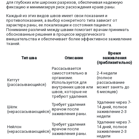
для глубоких или широких разрезов, обеспечивая надежную
фиксацию и минимизируя риск расхождения краев раны.
Каждый из этих видов швов имеет свои показания и
противопоказания, а выбор конкретного типа зависит от
характера раны, ее локализации и состояния пациента.
Понимание различий между швами помогает врачам принимать
обоснованные решения в процессе хирургического
вмешательства и обеспечивает более эффективное заживление
тканей.
Время
Тип шва
Описание
заживления
(приблизительно)
Рассасывается
самостоятельно в
2-4 недели
организме.
(полное
Кетгут
Используется для
рассасывание
(рассасывающийся)
внутренних швов или
может занять до
швов, которые не
6 месяцев)
требуют удаления.
Удаление через 7-
Требует удаления
Шёлк
14 дней, полное
врачом после
(нерассасывающийся)
заживление 2-3
заживления раны.
недели
Удаление через 7-
Требует удаления
Нейлон
14 дней, полное
врачом после
(нерассасывающийся)
заживление 2-3
заживления раны.
недели