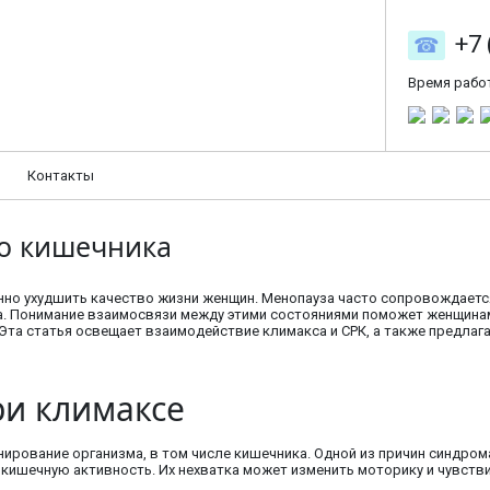
+7 
Время рабо
Контакты
го кишечника
енно ухудшить качество жизни женщин. Менопауза часто сопровождает
ла. Понимание взаимосвязи между этими состояниями поможет женщина
та статья освещает взаимодействие климакса и СРК, а также предлага
и климаксе
рование организма, в том числе кишечника. Одной из причин синдрома
 кишечную активность. Их нехватка может изменить моторику и чувств