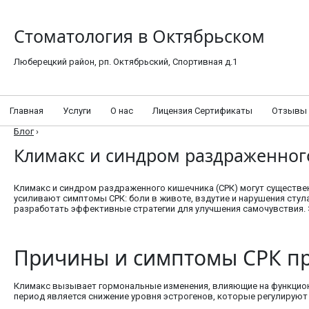
Стоматология в Октябрьском
Люберецкий район, рп. Октябрьский, Спортивная д.1
Главная
Услуги
О нас
Лицензия Сертификаты
Отзывы
Блог
›
Климакс и синдром раздраженно
Климакс и синдром раздраженного кишечника (СРК) могут существ
усиливают симптомы СРК: боли в животе, вздутие и нарушения сту
разработать эффективные стратегии для улучшения самочувствия. Э
Причины и симптомы СРК пр
Климакс вызывает гормональные изменения, влияющие на функциони
период является снижение уровня эстрогенов, которые регулируют