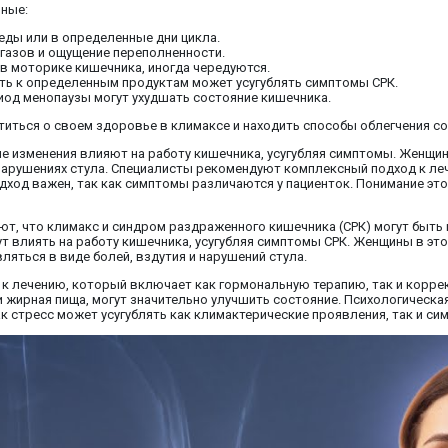
нные:
еды или в определенные дни цикла.
газов и ощущение переполненности.
 в моторике кишечника, иногда чередуются.
ть к определенным продуктам может усугублять симптомы СРК.
ериод менопаузы могут ухудшать состояние кишечника.
иться о своем здоровье в климаксе и находить способы облегчения со
е изменения влияют на работу кишечника, усугубляя симптомы. Женщи
нарушениях стула. Специалисты рекомендуют комплексный подход к ле
дход важен, так как симптомы различаются у пациенток. Понимание эт
ют, что климакс и синдром раздраженного кишечника (СРК) могут быт
т влиять на работу кишечника, усугубляя симптомы СРК. Женщины в эт
яться в виде болей, вздутия и нарушений стула.
 лечению, который включает как гормональную терапию, так и корре
н и жирная пища, могут значительно улучшить состояние. Психологичес
к стресс может усугублять как климактерические проявления, так и си