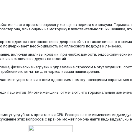
ойство, часто проявляющееся у женщин в период менопаузы. Гормона
огестерона, влияющими на моторику и чувствительность кишечника, ч
опровождается тревожностью и депрессией, что также связано с клим
то подчеркивает необходимость комплексного подхода к лечению.
ание, включая анализы крови и, при необходимости, эндоскопические 
ени и исключения других патологий.
ание, физические нагрузки и управление стрессом могут улучшить сост
отребление клетчатки для нормализации пищеварения.
участие в управлении своим здоровьем помогут женщинам справиться с
среди пациентов. Многие женщины отмечают, что гормональные измене
могут усугублять проявления СРК. Реакции на эти изменения индивидуа
бсуждение этих вопросов с врачом может помочь найти индивидуальные