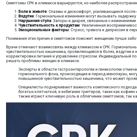
Симптомы СРК в климаксе варьируются, но наиболее распростране
Боли в животе
: Спазмы и дискомфорт, усиливающиеся после 
Вздутие
: Гормональные изменения могут вызывать задержку 
Нарушения стула
: Запоры и диарея, связанные с изменениями
Чувствительность к продуктам
: Увеличенная восприимчивос
Эмоциональные факторы
: Стресс, тревога и депрессия в п
Понимание этих причин и симптомов поможет женщинам лучше забот
Врачи отмечают взаимосвязь между климаксом и СРК. Гормональны
чувствительностью кишечника, проявляющейся в болях, вздутии и 
корректировка питания и управление стрессом. Индивидуальный по
решать проблемы женщин в климаксе.
Эксперты в области гастроэнтерологии и гинекологии отмеча
гормонального фона, происходящие в период менопаузы, могу
повышенной чувствительностью кишечника, что может проявл
Специалисты подчеркивают важность комплексного подхода к
богатых клетчаткой, и избегание триггеров, таких как кофеи
также играют ключевую роль в облегчении симптомов, так ка