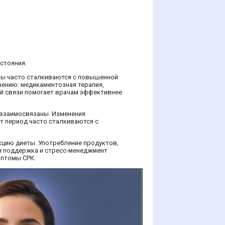
стояния.
ны часто сталкиваются с повышенной
чению: медикаментозная терапия,
ой связи помогает врачам эффективнее
ь взаимосвязаны. Изменения
от период часто сталкиваются с
кцию диеты. Употребление продуктов,
кая поддержка и стресс-менеджмент
мптомы СРК.