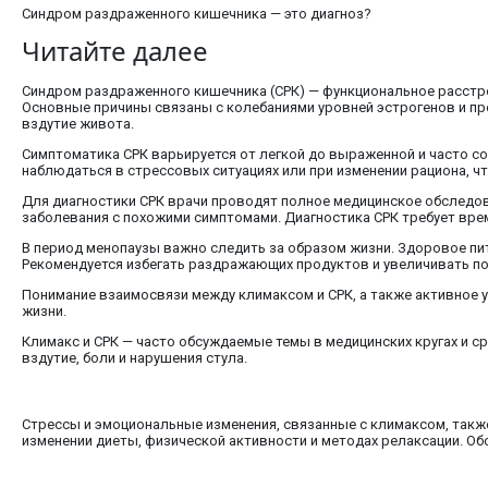
Синдром раздраженного кишечника — это диагноз?
Читайте далее
Синдром раздраженного кишечника (СРК) — функциональное расстр
Основные причины связаны с колебаниями уровней эстрогенов и пр
вздутие живота.
Симптоматика СРК варьируется от легкой до выраженной и часто с
наблюдаться в стрессовых ситуациях или при изменении рациона, ч
Для диагностики СРК врачи проводят полное медицинское обследов
заболевания с похожими симптомами. Диагностика СРК требует врем
В период менопаузы важно следить за образом жизни. Здоровое пит
Рекомендуется избегать раздражающих продуктов и увеличивать п
Понимание взаимосвязи между климаксом и СРК, а также активное 
жизни.
Климакс и СРК — часто обсуждаемые темы в медицинских кругах и 
вздутие, боли и нарушения стула.
Стрессы и эмоциональные изменения, связанные с климаксом, также 
изменении диеты, физической активности и методах релаксации. О