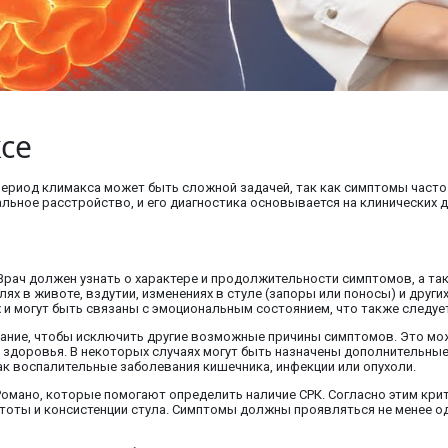
се
период климакса может быть сложной задачей, так как симптомы часто
льное расстройство, и его диагностика основывается на клинических д
рач должен узнать о характере и продолжительности симптомов, а так
ях в животе, вздутии, изменениях в стуле (запоры или поносы) и друг
 и могут быть связаны с эмоциональным состоянием, что также следуе
ание, чтобы исключить другие возможные причины симптомов. Это м
 здоровья. В некоторых случаях могут быть назначены дополнительные
как воспалительные заболевания кишечника, инфекции или опухоли.
омано, которые помогают определить наличие СРК. Согласно этим крит
тоты и консистенции стула. Симптомы должны проявляться не менее од