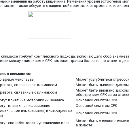
ных изменений на работу кишечника. Изменения уровня эстрогенов могу
ач может также обсудить с пациенткой возможные гормональные измене
 климаксе требует комплексного подхода, включающего сбор анамнеза,
вязи между климаксом и СРК поможет врачам более точно ставить ди
язь с климаксом
о время менопаузы
Может усугубляться стрессо
ревога, связанные с климаксом
Может быть вызвано дискомф
Может быть вызвано дискомф
ревога, связанные с климаксом
обострением СРК из-за стрес
огут влиять на моторику кишечника
Основной симптом СРК
огут влиять на пищеварение
Основной симптом СРК
мональными изменениями, влияющими на
Основной симптом СРК
ка
Может быть связано с измен
огут способствовать увеличению веса
в животе