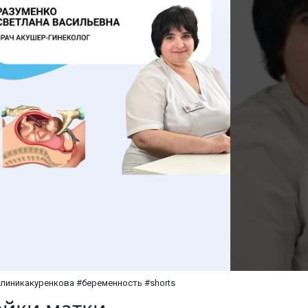
линикакуренкова #беременность #shorts