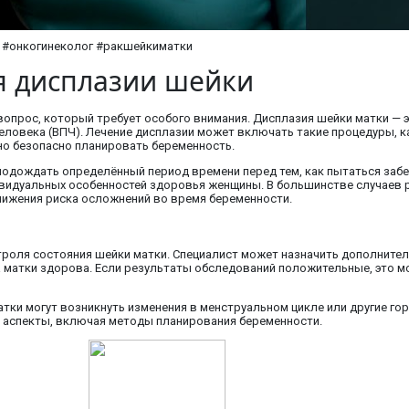
М #онкогинеколог #ракшейкиматки
я дисплазии шейки
вопрос, который требует особого внимания. Дисплазия шейки матки — 
овека (ВПЧ). Лечение дисплазии может включать такие процедуры, как
но безопасно планировать беременность.
подождать определённый период времени перед тем, как пытаться заб
ивидуальных особенностей здоровья женщины. В большинстве случаев р
нижения риска осложнений во время беременности.
роля состояния шейки матки. Специалист может назначить дополнитель
а матки здорова. Если результаты обследований положительные, это мо
матки могут возникнуть изменения в менструальном цикле или другие г
е аспекты, включая методы планирования беременности.