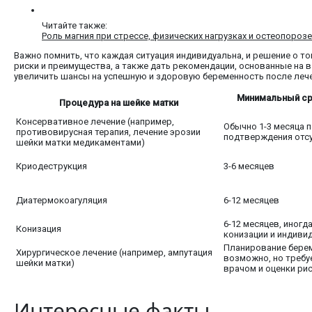
Читайте также:
Роль магния при стрессе, физических нагрузках и остеопорозе
Важно помнить, что каждая ситуация индивидуальна, и решение о т
риски и преимущества, а также дать рекомендации, основанные на 
увеличить шансы на успешную и здоровую беременность после лече
Минимальный ср
Процедура на шейке матки
Консервативное лечение (например,
Обычно 1-3 месяца 
противовирусная терапия, лечение эрозии
подтверждения отсу
шейки матки медикаментами)
Криодеструкция
3-6 месяцев
Диатермокоагуляция
6-12 месяцев
6-12 месяцев, иногд
Конизация
конизации и индиви
Планирование берем
Хирургическое лечение (например, ампутация
возможно, но требу
шейки матки)
врачом и оценки ри
Интересные факты