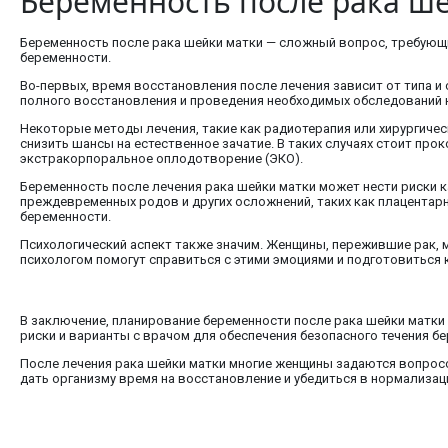
Беременность после рака ш
Беременность после рака шейки матки — сложный вопрос, требующ
беременности.
Во-первых, время восстановления после лечения зависит от типа и 
полного восстановления и проведения необходимых обследований 
Некоторые методы лечения, такие как радиотерапия или хирургичес
снизить шансы на естественное зачатие. В таких случаях стоит пр
экстракорпоральное оплодотворение (ЭКО).
Беременность после лечения рака шейки матки может нести риски к
преждевременных родов и других осложнений, таких как плацентар
беременности.
Психологический аспект также значим. Женщины, пережившие рак, м
психологом помогут справиться с этими эмоциями и подготовиться 
В заключение, планирование беременности после рака шейки матки
риски и варианты с врачом для обеспечения безопасного течения б
После лечения рака шейки матки многие женщины задаются вопросо
дать организму время на восстановление и убедиться в нормализац