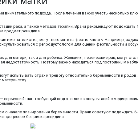
ейки матки
ий внимательного подхода. После лечения важно учесть несколько к
стадии рака, а также методов терапии. Врачи рекомендуют подождать 1
на предмет рецидива.
кие вмешательства, могут повлиять на фертильность. Например, радик
оконсультироваться с репродуктологом для оценки фертильности и обсу
ак для матери, так и для ребенка. Женщины, перенесшие рак, могут с
ная недостаточность. Поэтому важно находиться под постоянным набл
огут испытывать страх и тревогу относительно беременности и родов.
к материнству.
 — серьезный шаг, требующий подготовки и консультаций с медицински
еременности.
м о начале планирования беременности. Врачи советуют подождать 6-
ии процессов без риска рецидива.