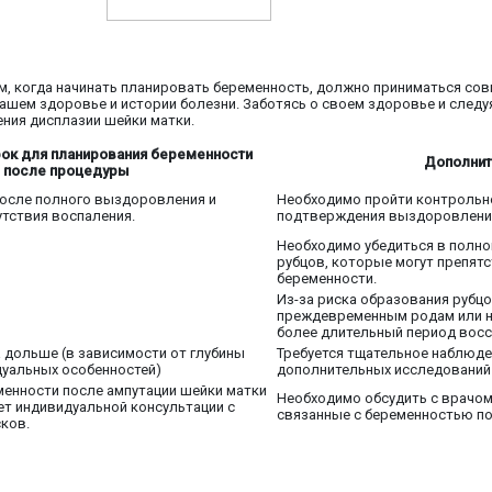
ом, когда начинать планировать беременность, должно приниматься сов
вашем здоровье и истории болезни. Заботясь о своем здоровье и след
ния дисплазии шейки матки.
ок для планирования беременности
Дополнит
после процедуры
после полного выздоровления и
Необходимо пройти контрольно
тствия воспаления.
подтверждения выздоровлени
Необходимо убедиться в полно
рубцов, которые могут препят
беременности.
Из-за риска образования рубцо
преждевременным родам или н
более длительный период восс
а дольше (в зависимости от глубины
Требуется тщательное наблюде
дуальных особенностей)
дополнительных исследований 
енности после ампутации шейки матки
Необходимо обсудить с врачом
ет индивидуальной консультации с
связанные с беременностью по
сков.