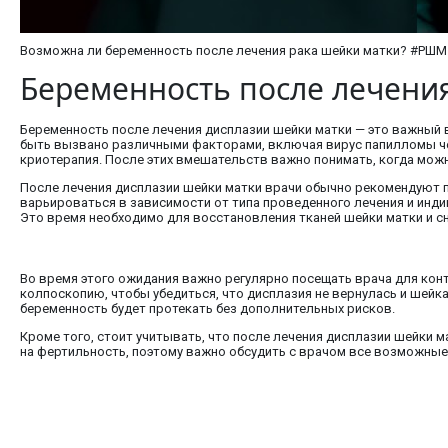
Возможна ли беременность после лечения рака шейки матки? #РШ
Беременность после лечени
Беременность после лечения дисплазии шейки матки — это важный 
быть вызвано различными факторами, включая вирус папилломы чел
криотерапия. После этих вмешательств важно понимать, когда мож
После лечения дисплазии шейки матки врачи обычно рекомендуют 
варьироваться в зависимости от типа проведенного лечения и инд
Это время необходимо для восстановления тканей шейки матки и с
Во время этого ожидания важно регулярно посещать врача для конт
колпоскопию, чтобы убедиться, что дисплазия не вернулась и шейк
беременность будет протекать без дополнительных рисков.
Кроме того, стоит учитывать, что после лечения дисплазии шейки 
на фертильность, поэтому важно обсудить с врачом все возможны