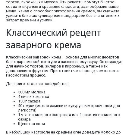
тортов, пирожных и муссов. Эти рецепты помогут быстро
создать вкусные и красивые сладости, разнообразив ваше
меню. Узнав о способах приготовления кремов, вы сможете
удивить близких кулинарными шедеврами без значительных
затрат времени и усилий.
Классический рецепт
заварного крема
Классический заварной крем — основа для многих десертов
благодаря мягкой текстуре и насыщенному вкусу. Он подходит
для начинок тортов, эклеров и пирожных, а также как
дополнение к фруктам. Приготовить его проще, чем кажется.
Рассмотрим процесс.
Для приготовления понадобятся:
500 мл молока
4 яичных желтка
150 г сахара
40 г муки (можно заменить кукурузным крахмалом для
легкости)
1 ч. л. ванильного экстракта или 1 пакетик ванильного
сахара
Щепотка соли
В небольшой кастрюле на среднем огне доведите молоко до