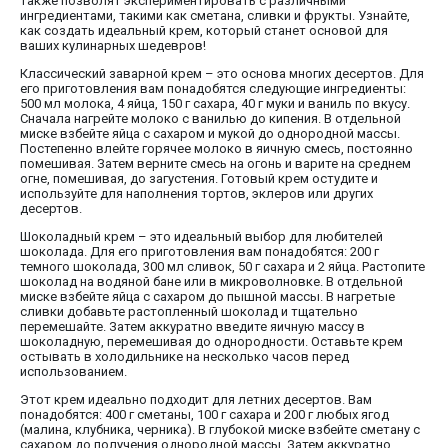
также позволят экспериментировать с различными
ингредиентами, такими как сметана, сливки и фрукты. Узнайте,
как создать идеальный крем, который станет основой для
ваших кулинарных шедевров!
Классический заварной крем – это основа многих десертов. Для
его приготовления вам понадобятся следующие ингредиенты:
500 мл молока, 4 яйца, 150 г сахара, 40 г муки и ваниль по вкусу.
Сначала нагрейте молоко с ванилью до кипения. В отдельной
миске взбейте яйца с сахаром и мукой до однородной массы.
Постепенно влейте горячее молоко в яичную смесь, постоянно
помешивая. Затем верните смесь на огонь и варите на среднем
огне, помешивая, до загустения. Готовый крем остудите и
используйте для наполнения тортов, эклеров или других
десертов.
Шоколадный крем – это идеальный выбор для любителей
шоколада. Для его приготовления вам понадобятся: 200 г
темного шоколада, 300 мл сливок, 50 г сахара и 2 яйца. Растопите
шоколад на водяной бане или в микроволновке. В отдельной
миске взбейте яйца с сахаром до пышной массы. В нагретые
сливки добавьте растопленный шоколад и тщательно
перемешайте. Затем аккуратно введите яичную массу в
шоколадную, перемешивая до однородности. Оставьте крем
остывать в холодильнике на несколько часов перед
использованием.
Этот крем идеально подходит для летних десертов. Вам
понадобятся: 400 г сметаны, 100 г сахара и 200 г любых ягод
(малина, клубника, черника). В глубокой миске взбейте сметану с
сахаром до получения однородной массы. Затем аккуратно