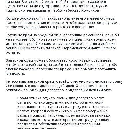
кипения. В отдельной миске взбейте желтки с сахаром и
щепоткой соли до однородности. Затем добавьте муку и
тщательно перемешайте, чтобы избежать комочков.
Когда молоко закипит, аккуратно влейте его в яичную смесь,
постоянно помешивая венчиком, чтобы желтки не свернулись.
После соединения массы верните ее в кастрюлю.
Готовьте крем на среднем огне, постоянно помешивая, пока он
не загустеет, обычно это занимает 5-7 минут. Как только крем
достигнет нужной консистенции, снимите его с огня и добавьте
ванильный экстракт или сахар. Перемешайте и дайте немного
остыть.
Заварной крем может образовать корочку при остывании.
Чтобы этого избежать, накройте его пленкой в контакт, чтобы
пленка касалась поверхности крема. Это поможет сохранить
гладкость.
Теперь ваш заварной крем готов! Его можно использовать сразу
или хранить в холодильнике до 3 дней. Этот крем станет
отличной основой для десертов, придавая им нежный вкус.
Врачи отмечают, что кремы для десертов могут
быть не только вкусными, но и полезными, если
использовать натуральные ингредиенты, такие как
йогурт, творог и фрукты, что снижает содержание
сахара и жиров. Например, крем на основе авокадо
и какао может стать альтернативой традиционным
сладостям, обеспечивая организм полезными
жирами и витаминами.