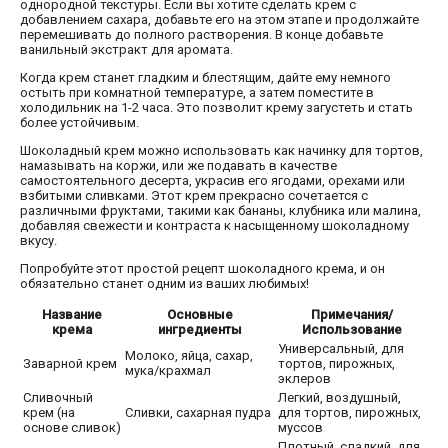
однородной текстуры. Если вы хотите сделать крем с
добавлением сахара, добавьте его на этом этапе и продолжайте
перемешивать до полного растворения. В конце добавьте
ванильный экстракт для аромата.
Когда крем станет гладким и блестящим, дайте ему немного
остыть при комнатной температуре, а затем поместите в
холодильник на 1-2 часа. Это позволит крему загустеть и стать
более устойчивым.
Шоколадный крем можно использовать как начинку для тортов,
намазывать на коржи, или же подавать в качестве
самостоятельного десерта, украсив его ягодами, орехами или
взбитыми сливками. Этот крем прекрасно сочетается с
различными фруктами, такими как бананы, клубника или малина,
добавляя свежести и контраста к насыщенному шоколадному
вкусу.
Попробуйте этот простой рецепт шоколадного крема, и он
обязательно станет одним из ваших любимых!
Название
Основные
Примечания/
крема
ингредиенты
Использование
Универсальный, для
Молоко, яйца, сахар,
Заварной крем
тортов, пирожных,
мука/крахмал
эклеров
Сливочный
Легкий, воздушный,
крем (на
Сливки, сахарная пудра
для тортов, пирожных,
основе сливок)
муссов
Плотный, сладкий, для