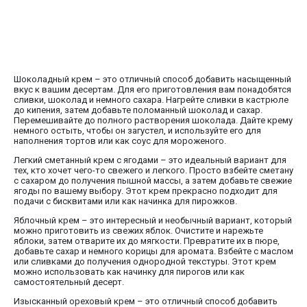
Шоколадный крем – это отличный способ добавить насыщенный
вкус к вашим десертам. Для его приготовления вам понадобятся
сливки, шоколад и немного сахара. Нагрейте сливки в кастрюле
до кипения, затем добавьте поломанный шоколад и сахар.
Перемешивайте до полного растворения шоколада. Дайте крему
немного остыть, чтобы он загустел, и используйте его для
наполнения тортов или как соус для мороженого.
Легкий сметанный крем с ягодами – это идеальный вариант для
тех, кто хочет чего-то свежего и легкого. Просто взбейте сметану
с сахаром до получения пышной массы, а затем добавьте свежие
ягоды по вашему выбору. Этот крем прекрасно подходит для
подачи с бисквитами или как начинка для пирожков.
Яблочный крем – это интересный и необычный вариант, который
можно приготовить из свежих яблок. Очистите и нарежьте
яблоки, затем отварите их до мягкости. Превратите их в пюре,
добавьте сахар и немного корицы для аромата. Взбейте с маслом
или сливками до получения однородной текстуры. Этот крем
можно использовать как начинку для пирогов или как
самостоятельный десерт.
Изысканный ореховый крем – это отличный способ добавить