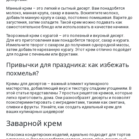
Манный крем – это легкий и сытный десерт. Вам понадобятся
молоко, манная крупа, сахар и ваниль. Вскипятите молоко,
добавьте манную крупу и сахар, постоянно помешивая. Варите до
загустения, затем охладите. Такой крем можно подавать как
самостоятельное блюдо или использовать в качестве начинки.
Творожный крем с курагой – это полезный и вкусный десерт.
Для его приготовления вам понадобятся творог, сахар и курага.
Измельчите творог с сахаром до получения однородной массы,
затем добавьте нарезанную курагу. Этот крем отлично подойдет
для подачи с печеньем или фруктами.
Привычки для праздника: как избежать
похмелья?
Кремы для десертов – важный элемент кулинарного
мастерства, добавляющий вкус и текстуру сладким угощениям. В
этой статье представлены 7 простых рецептов кремов, которые
легко приготовить дома. Они разнообразят десерты и позволят
поэкспериментировать с ингредиентами, такими как сметана,
сливки и фрукты. Узнайте, как создать идеальный крем для
ваших кулинарных шедевров!
Заварной крем
Классика кондитерских изделий, идеально подходит для тортов