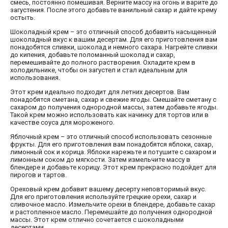
смесь, постоянно помешивая. Верните массу на огонь и варите до
загустения. После этого добавьте ванильный сахар и дайте крему
остыть.
Шоколадный крем – это отличный способ добавить насыщенный
шоколадный вкус к вашим десертам. Для его приготовления вам
понадобятся сливки, шоколад и немного сахара. Нагрейте сливки
до кипения, добавьте поломанный шоколад и сахар,
перемешивайте до полного растворения. Охладите крем в
холодильнике, чтобы он загустел и стал идеальным для
использования.
Этот крем идеально подходит для летних десертов. Вам
понадобятся сметана, сахар и свежие ягоды. Смешайте сметану с
сахаром до получения однородной массы, затем добавьте ягоды.
Такой крем можно использовать как начинку для тортов или в
качестве соуса для мороженого.
Яблочный крем – это отличный способ использовать сезонные
фрукты. Для его приготовления вам понадобятся яблоки, сахар,
лимонный сок и корица. Яблоки нарежьте и потушите с сахаром и
лимонным соком до мягкости. Затем измельчите массу в
блендере и добавьте корицу. Этот крем прекрасно подойдет для
пирогов и тартов.
Ореховый крем добавит вашему десерту неповторимый вкус.
Для его приготовления используйте грецкие орехи, сахар и
сливочное масло. Измельчите орехи в блендере, добавьте сахар
и растопленное масло. Перемешайте до получения однородной
массы. Этот крем отлично сочетается с шоколадными
десертами.