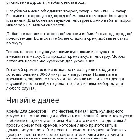
откиньте на дуршлаг, чтобы стекла вода.
В глубокой миске объедините творог, сахар и ванильный сахар.
Разомните творог до однородной массы с помощью блендера
или вилки. Для более воздушной текстуры можно взбить творог
миксером на низкой скорости.
Добавьте сливки к творожной массе и взбивайте до однородной
консистенции. Если хотите более сладкий крем, добавьте сахар
по вкусу.
Теперь нарежьте курагу мелкими кусочками и аккуратно
вмешайте в массу. Это придаст крему вкус и текстуру. Можно
оставить несколько кусочков для украшения.
Готовый крем можно использовать сразу или охладить в
холодильнике на 30-60 минут для загустения. Подавайте в
креманках, украсив свежими ягодами или мятой. Этот десерт
вкусный и полезный, что делает его отличным выбором для
любого случая.
Читайте далее
Кремы для десертов – это неотъемлемая часть кулинарного
искусства, позволяющая добавить изысканный вкус и текстуру к
любимым сладким угощениям. В этой статье мы представим 7
простых рецептов кремов, которые легко приготовить в
домашних условиях. Эти рецепты помогут вам разнообразить
десерты, сделать их более привлекательными и вкусными, а