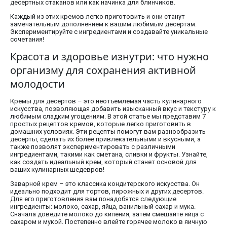
десертных стаканов или как начинка для блинчиков.
Каждый из этих кремов легко приготовить и они станут
замечательным дополнением к вашим любимым десертам.
Экспериментируйте с ингредиентами и создавайте уникальные
сочетания!
Красота и здоровье изнутри: что нужно
организму для сохранения активной
молодости
Кремы для десертов – это неотъемлемая часть кулинарного
искусства, позволяющая добавить изысканный вкус и текстуру к
любимым сладким угощениям. В этой статье мы представим 7
простых рецептов кремов, которые легко приготовить в
домашних условиях. Эти рецепты помогут вам разнообразить
десерты, сделать их более привлекательными и вкусными, а
также позволят экспериментировать с различными
ингредиентами, такими как сметана, сливки и фрукты. Узнайте,
как создать идеальный крем, который станет основой для
ваших кулинарных шедевров!
Заварной крем – это классика кондитерского искусства. Он
идеально подходит для тортов, пирожных и других десертов.
Для его приготовления вам понадобятся следующие
ингредиенты: молоко, сахар, яйца, ванильный сахар и мука.
Сначала доведите молоко до кипения, затем смешайте яйца с
сахаром и мукой. Постепенно влейте горячее молоко в яичную