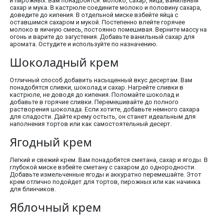
и пирожных. Вам понадобятся: молоко, сахар, яйца, ванильный
сахар и мука. В кастрюле соедините молоко и половину сахара,
доведите до кипения. В отдельной миске взбейте яйца с
оставшимся сахаром и мукой. Постепенно влейте горячее
молоко в яичную смесь, постоянно помешивая. Верните массу на
огонь и варите до загустения. Добавьте ванильный сахар для
аромата. Остудите и используйте по назначению.
Шоколадный крем
Отличный способ добавить насыщенный вкус десертам. Вам
понадобятся сливки, шоколад и сахар. Нагрейте сливки в
кастрюле, не доводя до кипения. Поломайте шоколад и
добавьте в горячие сливки. Перемешивайте до полного
растворения шоколада. Если хотите, добавьте немного сахара
для сладости. Дайте крему остыть, он станет идеальным для
наполнения тортов или как самостоятельный десерт.
Ягодный крем
Легкий и свежий крем. Вам понадобятся сметана, сахар и ягоды. В
глубокой миске взбейте сметану с сахаром до однородности.
Добавьте измельченные ягоды и аккуратно перемешайте. Этот
крем отлично подойдет для тортов, пирожных или как начинка
для блинчиков.
Яблочный крем