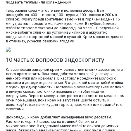
подавать теплым или охлажденным.
Творожный крем – это легкий и полезный десерт. Вам
понадобятся: 400 г творога, 100 г кураги, 100 г сахара и 200 мл
сливок. Курагу предварительно замочите в горячей воде на 15
минут, затем нарежьте мелкими кусочками. В глубокой миске
взбейте творог с сахаром до однородной массы. В отдельной
миске взбейте сливки до устойчивых пиков и аккуратно
соедините с творожной массой и курагой. Крем можно подавать
в стаканах, украсив свежими ягодами.
10 частых вопросов эндоскописту
Классический заварной крем – основа для многих десертов, его
легко приготовить. Вам понадобятся молоко, яйца, сахар и
немного муки или крахмала. В кастрюле соедините молоко с
сахаром и доведите до кипения. В отдельной миске взбейте яйца
с мукой до однородности. Постепенно вливайте горячее молоко
в яичную смесь, постоянно помешивая, чтобы яйца не
свернулись. Верните массу в кастрюлю и готовьте на медленном
огне, помешивая, пока крем не загустеет. Дайте остыть и
используйте как начинку для тортов, пирожных или подавайте с
фруктами.
Шоколадный крем добавляет насыщенный вкус десертам.
Растопите черный шоколад на водяной бане или в
микроволновке. В отдельной миске взбейте сливки до мягких
пиков. Аккуратно введите растопленный шоколад в сливки,