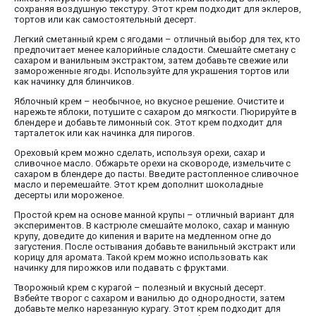
сохраняя воздушную текстуру. Этот крем подходит для эклеров,
тортов или как самостоятельный десерт.
Легкий сметанный крем с ягодами – отличный выбор для тех, кто
предпочитает менее калорийные сладости. Смешайте сметану с
сахаром и ванильным экстрактом, затем добавьте свежие или
замороженные ягоды. Используйте для украшения тортов или
как начинку для блинчиков.
Яблочный крем – необычное, но вкусное решение. Очистите и
нарежьте яблоки, потушите с сахаром до мягкости. Пюрируйте в
блендере и добавьте лимонный сок. Этот крем подходит для
тарталеток или как начинка для пирогов.
Ореховый крем можно сделать, используя орехи, сахар и
сливочное масло. Обжарьте орехи на сковороде, измельчите с
сахаром в блендере до пасты. Введите растопленное сливочное
масло и перемешайте. Этот крем дополнит шоколадные
десерты или мороженое.
Простой крем на основе манной крупы – отличный вариант для
экспериментов. В кастрюле смешайте молоко, сахар и манную
крупу, доведите до кипения и варите на медленном огне до
загустения. После остывания добавьте ванильный экстракт или
корицу для аромата. Такой крем можно использовать как
начинку для пирожков или подавать с фруктами.
Творожный крем с курагой – полезный и вкусный десерт.
Взбейте творог с сахаром и ванилью до однородности, затем
добавьте мелко нарезанную курагу. Этот крем подходит для