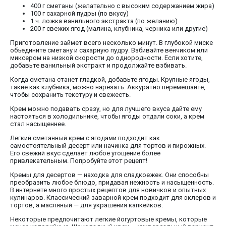
400 г сметаны (желательно с высоким содержанием жира)
100 г сахарной пудры (по вкусу)
1 ч. ложка ванильного экстракта (по желанию)
200 г свежих ягод (малина, клубника, черника или другие)
Приготовление займет всего несколько минут. В глубокой миске
объедините сметану и сахарную пудру. Взбивайте венчиком или
миксером на низкой скорости до однородности. Если хотите,
добавьте ванильный экстракт и продолжайте взбивать.
Когда сметана станет гладкой, добавьте ягоды. Крупные ягоды,
такие как клубника, можно нарезать. Аккуратно перемешайте,
чтобы сохранить текстуру и свежесть.
Крем можно подавать сразу, но для лучшего вкуса дайте ему
настояться в холодильнике, чтобы ягоды отдали соки, а крем
стал насыщеннее.
Легкий сметанный крем с ягодами подходит как
самостоятельный десерт или начинка для тортов и пирожных.
Его свежий вкус сделает любое угощение более
привлекательным. Попробуйте этот рецепт!
Кремы для десертов — находка для сладкоежек. Они способны
преобразить любое блюдо, придавая нежность и насыщенность.
В интернете много простых рецептов для новичков и опытных
кулинаров. Классический заварной крем подходит для эклеров и
тортов, а масляный — для украшения капкейков.
Некоторые предпочитают легкие йогуртовые кремы, которые