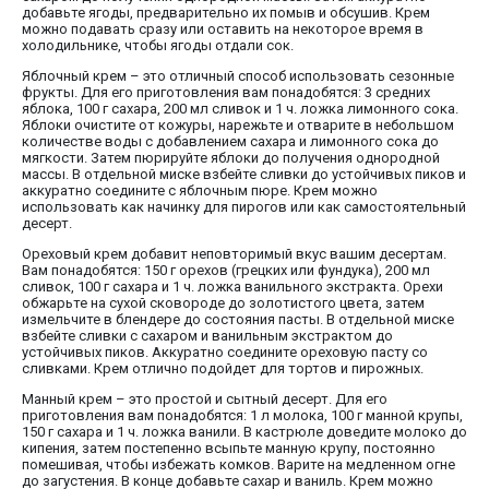
добавьте ягоды, предварительно их помыв и обсушив. Крем
можно подавать сразу или оставить на некоторое время в
холодильнике, чтобы ягоды отдали сок.
Яблочный крем – это отличный способ использовать сезонные
фрукты. Для его приготовления вам понадобятся: 3 средних
яблока, 100 г сахара, 200 мл сливок и 1 ч. ложка лимонного сока.
Яблоки очистите от кожуры, нарежьте и отварите в небольшом
количестве воды с добавлением сахара и лимонного сока до
мягкости. Затем пюрируйте яблоки до получения однородной
массы. В отдельной миске взбейте сливки до устойчивых пиков и
аккуратно соедините с яблочным пюре. Крем можно
использовать как начинку для пирогов или как самостоятельный
десерт.
Ореховый крем добавит неповторимый вкус вашим десертам.
Вам понадобятся: 150 г орехов (грецких или фундука), 200 мл
сливок, 100 г сахара и 1 ч. ложка ванильного экстракта. Орехи
обжарьте на сухой сковороде до золотистого цвета, затем
измельчите в блендере до состояния пасты. В отдельной миске
взбейте сливки с сахаром и ванильным экстрактом до
устойчивых пиков. Аккуратно соедините ореховую пасту со
сливками. Крем отлично подойдет для тортов и пирожных.
Манный крем – это простой и сытный десерт. Для его
приготовления вам понадобятся: 1 л молока, 100 г манной крупы,
150 г сахара и 1 ч. ложка ванили. В кастрюле доведите молоко до
кипения, затем постепенно всыпьте манную крупу, постоянно
помешивая, чтобы избежать комков. Варите на медленном огне
до загустения. В конце добавьте сахар и ваниль. Крем можно