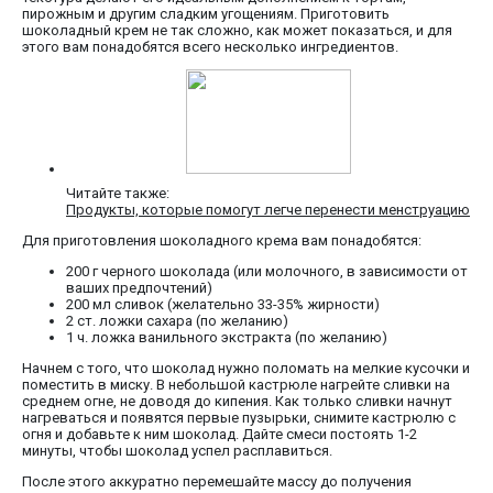
пирожным и другим сладким угощениям. Приготовить
шоколадный крем не так сложно, как может показаться, и для
этого вам понадобятся всего несколько ингредиентов.
Читайте также:
Продукты, которые помогут легче перенести менструацию
Для приготовления шоколадного крема вам понадобятся:
200 г черного шоколада (или молочного, в зависимости от
ваших предпочтений)
200 мл сливок (желательно 33-35% жирности)
2 ст. ложки сахара (по желанию)
1 ч. ложка ванильного экстракта (по желанию)
Начнем с того, что шоколад нужно поломать на мелкие кусочки и
поместить в миску. В небольшой кастрюле нагрейте сливки на
среднем огне, не доводя до кипения. Как только сливки начнут
нагреваться и появятся первые пузырьки, снимите кастрюлю с
огня и добавьте к ним шоколад. Дайте смеси постоять 1-2
минуты, чтобы шоколад успел расплавиться.
После этого аккуратно перемешайте массу до получения