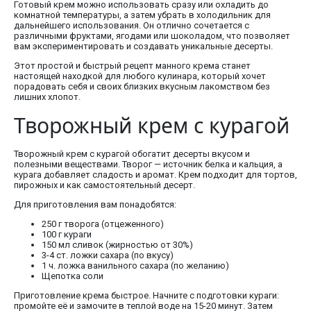
Готовый крем можно использовать сразу или охладить до
комнатной температуры, а затем убрать в холодильник для
дальнейшего использования. Он отлично сочетается с
различными фруктами, ягодами или шоколадом, что позволяет
вам экспериментировать и создавать уникальные десерты.
Этот простой и быстрый рецепт манного крема станет
настоящей находкой для любого кулинара, который хочет
порадовать себя и своих близких вкусным лакомством без
лишних хлопот.
Творожный крем с курагой
Творожный крем с курагой обогатит десерты вкусом и
полезными веществами. Творог — источник белка и кальция, а
курага добавляет сладость и аромат. Крем подходит для тортов,
пирожных и как самостоятельный десерт.
Для приготовления вам понадобятся:
250 г творога (отцеженного)
100 г кураги
150 мл сливок (жирностью от 30%)
3-4 ст. ложки сахара (по вкусу)
1 ч. ложка ванильного сахара (по желанию)
Щепотка соли
Приготовление крема быстрое. Начните с подготовки кураги:
промойте её и замочите в теплой воде на 15-20 минут. Затем