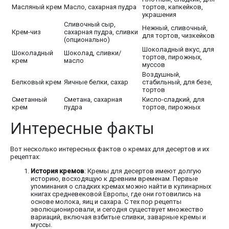
Масляный крем
Масло, сахарная пудра
тортов, капкейков,
украшения
Сливочный сыр,
Нежный, сливочный,
Крем-чиз
сахарная пудра, сливки
для тортов, чизкейков
(опционально)
Шоколадный вкус, для
Шоколадный
Шоколад, сливки/
тортов, пирожных,
крем
масло
муссов
Воздушный,
Белковый крем
Яичные белки, сахар
стабильный, для безе,
тортов
Сметанный
Сметана, сахарная
Кисло-сладкий, для
крем
пудра
тортов, пирожных
Интересные факты
Вот несколько интересных фактов о кремах для десертов и их
рецептах:
История кремов
: Кремы для десертов имеют долгую
историю, восходящую к древним временам. Первые
упоминания о сладких кремах можно найти в кулинарных
книгах средневековой Европы, где они готовились на
основе молока, яиц и сахара. С тех пор рецепты
эволюционировали, и сегодня существует множество
вариаций, включая взбитые сливки, заварные кремы и
муссы.