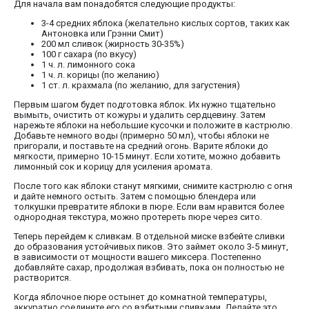
Для начала вам понадобятся следующие продукты:
3-4 средних яблока (желательно кислых сортов, таких как
Антоновка или Грэнни Смит)
200 мл сливок (жирность 30-35%)
100 г сахара (по вкусу)
1 ч. л. лимонного сока
1 ч. л. корицы (по желанию)
1 ст. л. крахмала (по желанию, для загустения)
Первым шагом будет подготовка яблок. Их нужно тщательно
вымыть, очистить от кожуры и удалить сердцевину. Затем
нарежьте яблоки на небольшие кусочки и положите в кастрюлю.
Добавьте немного воды (примерно 50 мл), чтобы яблоки не
пригорали, и поставьте на средний огонь. Варите яблоки до
мягкости, примерно 10-15 минут. Если хотите, можно добавить
лимонный сок и корицу для усиления аромата.
После того как яблоки станут мягкими, снимите кастрюлю с огня
и дайте немного остыть. Затем с помощью блендера или
толкушки превратите яблоки в пюре. Если вам нравится более
однородная текстура, можно протереть пюре через сито.
Теперь перейдем к сливкам. В отдельной миске взбейте сливки
до образования устойчивых пиков. Это займет около 3-5 минут,
в зависимости от мощности вашего миксера. Постепенно
добавляйте сахар, продолжая взбивать, пока он полностью не
растворится.
Когда яблочное пюре остынет до комнатной температуры,
аккуратно соедините его со взбитыми сливками. Делайте это