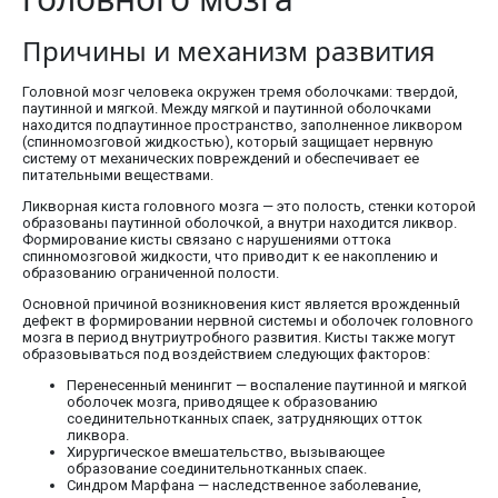
Причины и механизм развития
Головной мозг человека окружен тремя оболочками: твердой,
паутинной и мягкой. Между мягкой и паутинной оболочками
находится подпаутинное пространство, заполненное ликвором
(спинномозговой жидкостью), который защищает нервную
систему от механических повреждений и обеспечивает ее
питательными веществами.
Ликворная киста головного мозга — это полость, стенки которой
образованы паутинной оболочкой, а внутри находится ликвор.
Формирование кисты связано с нарушениями оттока
спинномозговой жидкости, что приводит к ее накоплению и
образованию ограниченной полости.
Основной причиной возникновения кист является врожденный
дефект в формировании нервной системы и оболочек головного
мозга в период внутриутробного развития. Кисты также могут
образовываться под воздействием следующих факторов:
Перенесенный менингит — воспаление паутинной и мягкой
оболочек мозга, приводящее к образованию
соединительнотканных спаек, затрудняющих отток
ликвора.
Хирургическое вмешательство, вызывающее
образование соединительнотканных спаек.
Синдром Марфана — наследственное заболевание,