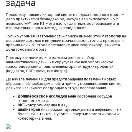
задача
Поскольку поиски ликворной кисты в недрах головного мозга –
дело практически безнадёжное, находка её исключительно с
помощью МРТ или КТ – это настоящий гимн, воспевающий эти
относительно новые методы исследования.
Только упрямая «заточенность» поиска именно этой патологии на
основании догадок и интуиции врача-невропатолога приводят к
правильной и быстрой постановке диагноза: ликворная киста …
доли головного мозга.
Поэтому исключительно важным является сбор
анамнестических данных и скрупулёзное неврологическое
«расследование» с привлечением врачей других профилей
(педиатра, ЛОР-врача, психиатра).
До начала лечения и для предотвращения появления новых
образований необходимо найти причину возникновения кисты,
для чего назначают следующие методы исследования
допплеровское исследование
состояния сосудов
головного мозга;
ЭКГ
-контроль сердца и АД;
анализ крови
на предмет аутоиммунных и инфекционных
болезней, а также на уровень свертываемости крови и
холестерина в ней.