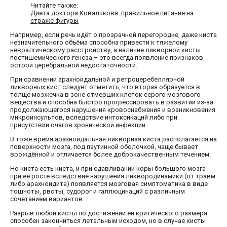
Читайте также:
Диета доктора Ковалькова: правильное питание на
страже фигуры
Например, если речь идёт о прозрачной перегородке, даже киста
незначительного объёма способна привести к тяжелому
невралгическому расстройству, а наличие ликворной кисты
постишемического генеза – это всегда появление признаков
острой церебральной недостаточности.
При сравнении арахноидальной и ретроцеребеллярной
ликворных кист следует отметить, что вторая образуется в
толще мозжечка в зоне отмерших клеток серого мозгового
вещества и способна быстро прогрессировать в развитии из-за
продолжающегося нарушения кровоснабжения и возникновения
микроинсультов, вследствие интоксикаций либо при
присутствии очагов хронической инфекции.
В тоже время арахноидальная ликворная киста располагается на
поверхности мозга, под паутинной оболочкой, чаще бывает
врождённой и отличается более доброкачественным течением.
Но киста есть киста, и при сдавливании коры большого мозга
при её росте вследствие нарушения ликвородинамики (от травм
либо арахноидита) появляется мозговая симптоматика в виде
тошноты, рвоты, судорог и галлюцинаций с различным
сочетанием вариантов.
Разрыв любой кисты по достижении ей критического размера
способен закончиться летальным исходом, но в случае кисты