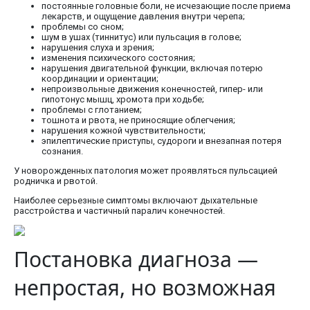
постоянные головные боли, не исчезающие после приема
лекарств, и ощущение давления внутри черепа;
проблемы со сном;
шум в ушах (тиннитус) или пульсация в голове;
нарушения слуха и зрения;
изменения психического состояния;
нарушения двигательной функции, включая потерю
координации и ориентации;
непроизвольные движения конечностей, гипер- или
гипотонус мышц, хромота при ходьбе;
проблемы с глотанием;
тошнота и рвота, не приносящие облегчения;
нарушения кожной чувствительности;
эпилептические приступы, судороги и внезапная потеря
сознания.
У новорожденных патология может проявляться пульсацией
родничка и рвотой.
Наиболее серьезные симптомы включают дыхательные
расстройства и частичный паралич конечностей.
Постановка диагноза —
непростая, но возможная