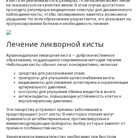
и киста не увеличивается в размерах, то ее наличие может никак
не сказываться на качестве жизни. В этом случае достаточно
проходить регулярные медицинские осмотры для динамического
наблюдения кисты, чтобы своевременно заметить возможное
ухудшение. Но если образование разрастается, это указывает на
прогрессирование болезни и необходимость лечения.
Лечение ликворной кисты
Арахноидальная ликворная киста — доброкачественное
образование, поддающееся современным методам терапии.
Небольшие кисты обычно лечат консервативно, включая:
средства для рассасывания спаек;
препараты для улучшения кровоснабжения мозга;
медикаменты для снижения холестерина и нормализации
артериального давления;
ноотропы для улучшения обмена веществ в мозге;
антиоксиданты, повышающие устойчивость клеток к
внутричерепному давлению.
Эти лекарства устраняют причины заболевания и
предотвращают рост кисты. В некоторых случаях могут
применяться антибактериальные, противовирусные и
иммуномодулирующие препараты, выбор которых зависит от
причин и особенностей кисты.
Хирургическое вмешательство необходимо при быстром