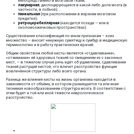
непосредственно в мозговой ткани;
лакунарная
, дислоцирующаяся в какой-либо доле мозга (в
частности, в лобной);
пинеальная
(при расположении в верхнем мозговом
придатке);
ретроцеребеллярная
(находится позади — или в
околомозжечковых пространствах).
Существование классификаций по иным признакам – коих
множество – вносит ненужную сумятицу и сумбур в медицинскую
терминологию и в работу практических врачей.
Общим свойством любой кисты является «отдавливание»,
«отжимание» ей здоровых тканей со смещением их с законных
мест, — в тяжелом случае речь идёт об ущемлении, сдавливании
тканей растущей кистой, что влечет расстройство функции
вовлечённой структуры либо всего органа.
Разница же влияния кисты на жизнь организма находится в
зависимости от объёма, в котором размещается та или иная
теснимая новообразованием структура мозга. В соответствии с
этим будет и той или иной тяжести неврологическое
расстройство.