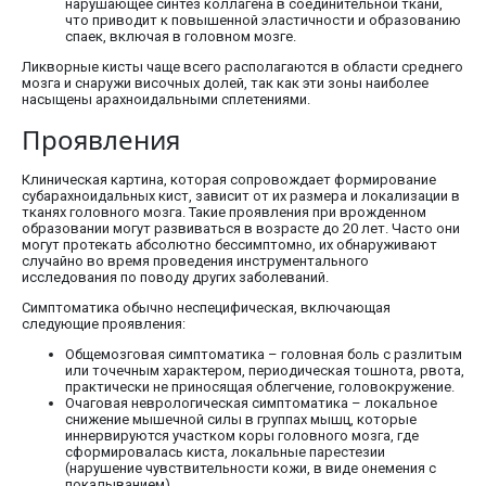
нарушающее синтез коллагена в соединительной ткани,
что приводит к повышенной эластичности и образованию
спаек, включая в головном мозге.
Ликворные кисты чаще всего располагаются в области среднего
мозга и снаружи височных долей, так как эти зоны наиболее
насыщены арахноидальными сплетениями.
Проявления
Клиническая картина, которая сопровождает формирование
субарахноидальных кист, зависит от их размера и локализации в
тканях головного мозга. Такие проявления при врожденном
образовании могут развиваться в возрасте до 20 лет. Часто они
могут протекать абсолютно бессимптомно, их обнаруживают
случайно во время проведения инструментального
исследования по поводу других заболеваний.
Симптоматика обычно неспецифическая, включающая
следующие проявления:
Общемозговая симптоматика – головная боль с разлитым
или точечным характером, периодическая тошнота, рвота,
практически не приносящая облегчение, головокружение.
Очаговая неврологическая симптоматика – локальное
снижение мышечной силы в группах мышц, которые
иннервируются участком коры головного мозга, где
сформировалась киста, локальные парестезии
(нарушение чувствительности кожи, в виде онемения с
покалыванием).