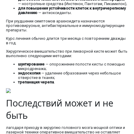
— ноотропные средства (Инстенон, Пантогам, Пикамилон);
для повышения устойчивости клеток к внутричерепному
давлению
— антиоксиданты.
При ухудшении симптомов арахноидита назначаются
противовирусные, антибактериальные и иммуномодулирующие
препараты.
Курс лечения обычно длится три месяца с повторением дважды
в год.
Хирургическое вмешательство при ликворной кисте может быть
выполнено следующими методами:
шунтирование
— опорожнение полости кисты с помощью
микродренажа;
эндоскопия
— удаление образования через небольшое
отверстие в тканях;
трепанация черепа
.
Последствий может и не
быть
лагодаря приходу в хирургию головного мозга мощной оптики и
лазерной техники оперативное вмешательство не оставляет