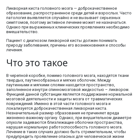
Ликворная киста головного мозга — доброкачественное
образование, распространенное среди детей и взрослых. Часто
патология выявляется случайно и не вызывает серьезных
симптомов, поэтому активное лечение может не назначаться.
Однако при выраженных клинических проявлениях необходимо
вмешательство.
Пациент с диагнозом ликворной кисты должен понимать
природу заболевания, причины его возникновения и способы
лечения.
Что это такое
В черепной коробке, помимо головного мозга, находятся ткани
твердых, паутинообразных и мягких оболочек. Между
паутинными и мягкими слоями находится пространство,
заполненное изнутри спинномозговой жидкостью – ликвором.
Функцией данной субстанции является поддержание нормальной
мозговой деятельности и защиты мозга от травматических
повреждений. Именно в этой части головного мозга и
локализуется доброкачественная ликворная киста.
Незначительный размер образования не причиняет вреда
жизненно-важному органу. Однако, при внушительном диаметре
опухоли задеваются близлежащие оболочки пространства,
нарушая нормальную работоспособность головного мозга.
Лечение в таких случаях должно быть стремительным, чтобы
предупредить проявление опасных для человеческой жизни