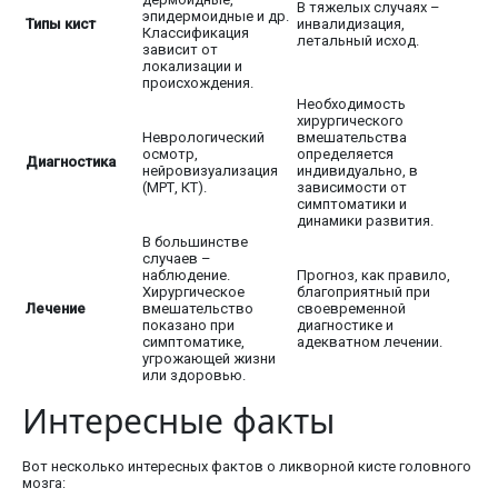
В тяжелых случаях –
эпидермоидные и др.
Типы кист
инвалидизация,
Классификация
летальный исход.
зависит от
локализации и
происхождения.
Необходимость
хирургического
Неврологический
вмешательства
осмотр,
определяется
Диагностика
нейровизуализация
индивидуально, в
(МРТ, КТ).
зависимости от
симптоматики и
динамики развития.
В большинстве
случаев –
наблюдение.
Прогноз, как правило,
Хирургическое
благоприятный при
Лечение
вмешательство
своевременной
показано при
диагностике и
симптоматике,
адекватном лечении.
угрожающей жизни
или здоровью.
Интересные факты
Вот несколько интересных фактов о ликворной кисте головного
мозга: