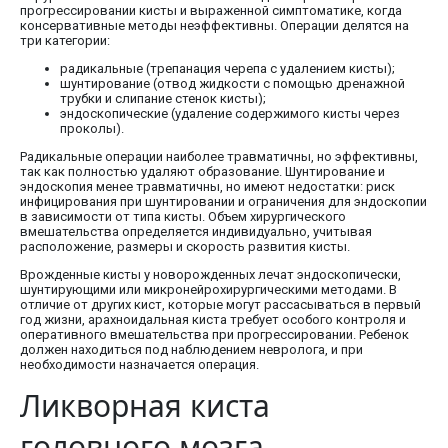
прогрессировании кисты и выраженной симптоматике, когда
консервативные методы неэффективны. Операции делятся на
три категории:
радикальные (трепанация черепа с удалением кисты);
шунтирование (отвод жидкости с помощью дренажной
трубки и слипание стенок кисты);
эндоскопические (удаление содержимого кисты через
проколы).
Радикальные операции наиболее травматичны, но эффективны,
так как полностью удаляют образование. Шунтирование и
эндоскопия менее травматичны, но имеют недостатки: риск
инфицирования при шунтировании и ограничения для эндоскопии
в зависимости от типа кисты. Объем хирургического
вмешательства определяется индивидуально, учитывая
расположение, размеры и скорость развития кисты.
Врожденные кисты у новорожденных лечат эндоскопически,
шунтирующими или микронейрохирургическими методами. В
отличие от других кист, которые могут рассасываться в первый
год жизни, арахноидальная киста требует особого контроля и
оперативного вмешательства при прогрессировании. Ребенок
должен находиться под наблюдением невролога, и при
необходимости назначается операция.
Ликворная киста
головного мозга