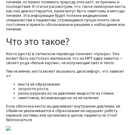
лечения, но важно понимать природу этих кист, их причины и
последствия. В статье рассмотрим, что такое ликворная киста,
как она диагностируется, какие могут быть симптомы и методы
лечения. Эта информация будет полезна медицинским
специалистам и пациентам, стремящимся лучше понять свое
состояние и принять обоснованные решения о наблюдении или
лечении.
Что это такое?
Киста (циста) в латинском переводе означает «пузырь». Она
может быть настолько маленькой, что на МРТ едва заметна —
своего рода «белый карлик», не излучающий свет и тепло.
Тем не менее, киста может вызывать дискомфорт, что зависит
от:
места её образования;
скорости роста;
риска разрыва из-за давления жидкости на стенки;
симптомов, возникающих из-за её наличия.
Если оболочка кисты выдерживает внутреннее давление, её
объём не увеличивается и образование не нарушает работу
нервной системы или организма в целом, пациенту не стоит
беспокоиться.