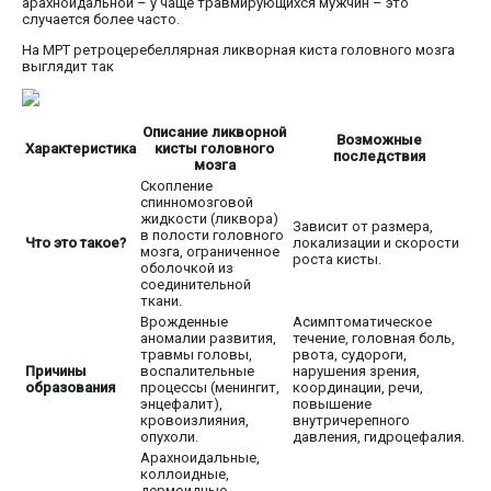
арахноидальной – у чаще травмирующихся мужчин – это
случается более часто.
На МРТ ретроцеребеллярная ликворная киста головного мозга
выглядит так
Описание ликворной
Возможные
Характеристика
кисты головного
последствия
мозга
Скопление
спинномозговой
жидкости (ликвора)
Зависит от размера,
в полости головного
Что это такое?
локализации и скорости
мозга, ограниченное
роста кисты.
оболочкой из
соединительной
ткани.
Врожденные
Асимптоматическое
аномалии развития,
течение, головная боль,
травмы головы,
рвота, судороги,
Причины
воспалительные
нарушения зрения,
образования
процессы (менингит,
координации, речи,
энцефалит),
повышение
кровоизлияния,
внутричерепного
опухоли.
давления, гидроцефалия.
Арахноидальные,
коллоидные,
дермоидные,