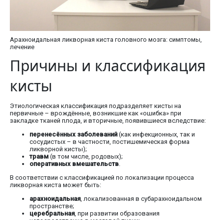
Арахноидальная ликворная киста головного мозга: симптомы,
лечение
Причины и классификация
кисты
Этиологическая классификация подразделяет кисты на
первичные – врождённые, возникшие как «ошибка» при
закладке тканей плода, и вторичные, появившиеся вследствие:
перенесённых заболеваний
(как инфекционных, так и
сосудистых – в частности, постишемическая форма
ликворной кисты);
травм
(в том числе, родовых);
оперативных вмешательств
.
В соответствии с классификацией по локализации процесса
ликворная киста может быть:
арахноидальная
, локализованная в субарахноидальном
пространстве;
церебральная
, при развитии образования