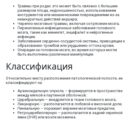
Травмы при родах: это может быть связано с большим
размером плода, недоношенностью, использованием
инструментов или механическими повреждениями из-за
неаккуратных действий акушера;
Черепно-мозговые травмы, включая сотрясение мозга;
Перенесенные инфекционные заболевания головного
мозга, такие как менингит, энцефалит и нейрогенные
инфекции;
Заболевания сердечно-сосудистой системы, приводящие к
образованию тромбов или ухудшению оттока крови;
Операции на головном мозге, во время которых могли
быть выполнены различные манипуляции.
Классификация
Относительно месту расположения патологической полости, ее
классифицируют на:
Арахноидальную опухоль – формируется в пространстве
между мягкой и паутинной оболочкой;
Церебральную – внедряется в ткани головного мозга;
Ликунарную – располагается в лобовой и височной доли;
Пинеальную – поражает верхние мозговые придатки;
Ретроцеребеллярную – располагается в задней черепной
ямке (ЗЧЯ) или возле мозжечка.