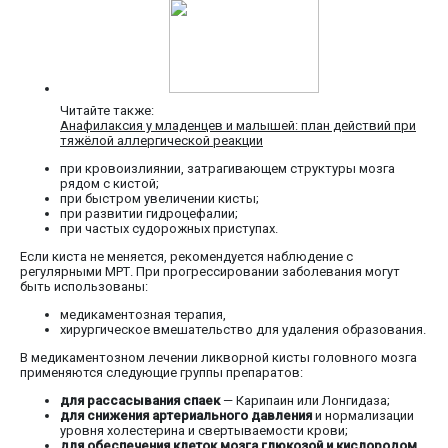
Читайте также:
Анафилаксия у младенцев и малышей: план действий при
тяжёлой аллергической реакции
при кровоизлиянии, затрагивающем структуры мозга
рядом с кистой;
при быстром увеличении кисты;
при развитии гидроцефалии;
при частых судорожных приступах.
Если киста не меняется, рекомендуется наблюдение с
регулярными МРТ. При прогрессировании заболевания могут
быть использованы:
медикаментозная терапия,
хирургическое вмешательство для удаления образования.
В медикаментозном лечении ликворной кисты головного мозга
применяются следующие группы препаратов:
для рассасывания спаек
— Карипаин или Лонгидаза;
для снижения артериального давления
и нормализации
уровня холестерина и свертываемости крови;
для обеспечения клеток мозга глюкозой и кислородом