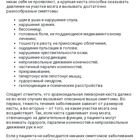
никак себя не проявляют, а крупная киста способна оказывать
давление на участки мозга и вызывать достаточно
разнообразные симптомы:
шум в ушах и нарушения слуха;
нарушения зрения;
бессонницу;
головные боли, не поддающиеся медикаментозному
лечению;
тошноту и рвоту, не приносящую облегчения;
ощущение пульсации в голове;
нарушение чувствительности кожи;
нарушение координации;
непроизвольные движения конечностей;
частичный паралич конечностей;
прихрамывание;
гипертонус или гипотонус мышц;
судорожный синдром;
галлюцинации и психические расстройства.
Следует отметить, что арахноидальная ликворная киста далеко
не во всех случаях вызывает описанные выше симптомы. Во-
первых, тяжесть течения заболевания зависит от размеров
кисты, а во-вторых – от того, на какие участки мозга она
воздействует. Так, если киста сдавливает зону мозга,
отвечающую за двигательные функции, у пациента могут
возникать судороги, параличи конечностей и непроизвольные
движения рук и ног.
Если у пациента не наблюдается никаких симптомов заболевания