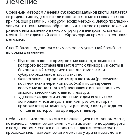
Лечение
Основным методом лечения субарахноидальной кисты является
ее радикальное удаление или восстановление оттока ликвора
при помощи различных хирургических методик. Выбор последних
зависит от локализации образования, а также от расположения
рядом с ним жизненно важных структур и центров головного
мозга. На сегодняшний день в нейрохирургии применяются такие
методики:
Олег Табаков поделился своим секретом успешной борьбы с
высоким давлением.
Шунтирование – формирование канала, с помощью
которого восстанавливается отток ликвора из кисты в
близлежащий желудочек головного мозга или
субарахноидальное пространство.
Фенестрация – проводится краниотомия (рассечение
костной ткани черепной коробки) и последующее
иссечение полостного образования с использованием
эндоскопических методик или лазера.
Удаление жидкости из кисты методом игольчатой
аспирации – под визуальным контролем, который
проводится при помощи ультразвука, в кисту вводится
тонкая игла, через нее дренируют ликвор.
Небольшая ликворная киста с локализацией в головном мозге,
не имеющая клинической симптоматики, обычно не дренируется
и не удаляется. Человек становится на диспансерный учет с
прохождением периодического осмотра у врача-невролога и