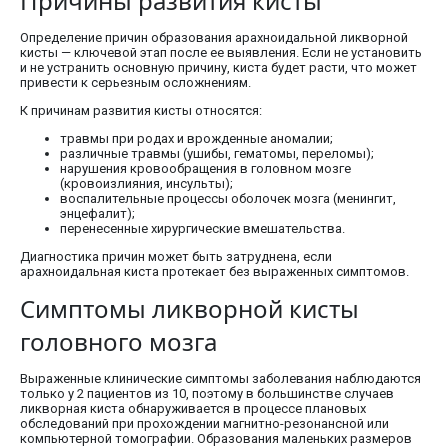
Причины развития кисты
Определение причин образования арахноидальной ликворной
кисты — ключевой этап после ее выявления. Если не установить
и не устранить основную причину, киста будет расти, что может
привести к серьезным осложнениям.
К причинам развития кисты относятся:
травмы при родах и врожденные аномалии;
различные травмы (ушибы, гематомы, переломы);
нарушения кровообращения в головном мозге
(кровоизлияния, инсульты);
воспалительные процессы оболочек мозга (менингит,
энцефалит);
перенесенные хирургические вмешательства.
Диагностика причин может быть затруднена, если
арахноидальная киста протекает без выраженных симптомов.
Симптомы ликворной кисты
головного мозга
Выраженные клинические симптомы заболевания наблюдаются
только у 2 пациентов из 10, поэтому в большинстве случаев
ликворная киста обнаруживается в процессе плановых
обследований при прохождении магнитно-резонансной или
компьютерной томографии. Образования маленьких размеров