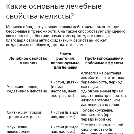
Какие основные лечебные
свойства мелиссы?
Мелисса обладает успокаивающим действием, помогает при
бессоннице и тревожности. Она также способствует улучшению
пищеварения, облегчает симптомы простуды и гриппа, а
благодаря своим антиоксидантным свойствам может
поддерживать общее здоровье организма.
Части
Лечебное свойство
растения,
Противопоказания и
мелиссы
используемые
побочные эффекты
для лечения
Аллергия на растения
семейства яснотковых,
Листья, цветки
беременность, период
Успокаивающее,
(в виде
лактации,
седативное действие
настоев, чаев,
одновременный прием
экстрактов)
седативных препаратов,
низкое артериальное
давление, гипотония
Головокружение,
Снятие симптомов
Листья (в виде
сонливость (при
тревоги и стресса
чая, настоек)
передозировке)
Гастрит с повышенной
Улучшение
Листья (в виде
кислотностью (в
пищеварения
чая, настоек)
больших количествах)