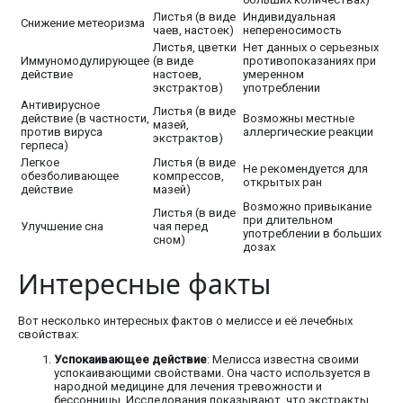
Листья (в виде
Индивидуальная
Снижение метеоризма
чаев, настоек)
непереносимость
Листья, цветки
Нет данных о серьезных
Иммуномодулирующее
(в виде
противопоказаниях при
действие
настоев,
умеренном
экстрактов)
употреблении
Антивирусное
Листья (в виде
действие (в частности,
Возможны местные
мазей,
против вируса
аллергические реакции
экстрактов)
герпеса)
Легкое
Листья (в виде
Не рекомендуется для
обезболивающее
компрессов,
открытых ран
действие
мазей)
Возможно привыкание
Листья (в виде
при длительном
Улучшение сна
чая перед
употреблении в больших
сном)
дозах
Интересные факты
Вот несколько интересных фактов о мелиссе и её лечебных
свойствах:
Успокаивающее действие
: Мелисса известна своими
успокаивающими свойствами. Она часто используется в
народной медицине для лечения тревожности и
бессонницы. Исследования показывают, что экстракты