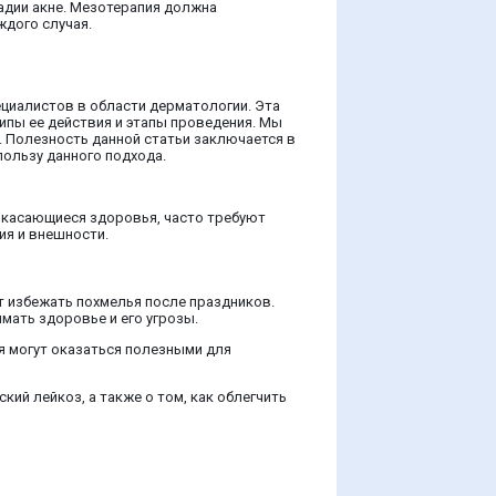
адии акне. Мезотерапия должна
ждого случая.
ециалистов в области дерматологии. Эта
ипы ее действия и этапы проведения. Мы
. Полезность данной статьи заключается в
пользу данного подхода.
ы, касающиеся здоровья, часто требуют
ия и внешности.
ут избежать похмелья после праздников.
мать здоровье и его угрозы.
ия могут оказаться полезными для
ий лейкоз, а также о том, как облегчить