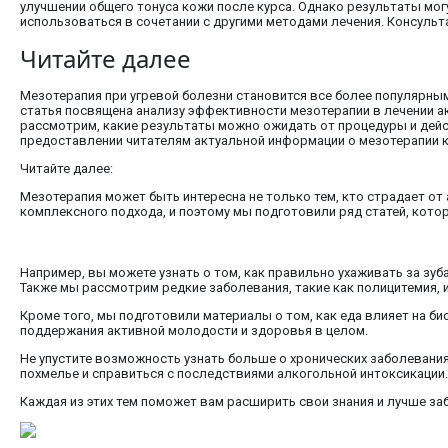
улучшении общего тонуса кожи после курса. Однако результаты мог
использоваться в сочетании с другими методами лечения. Консуль
Читайте далее
Мезотерапия при угревой болезни становится все более популярным 
статья посвящена анализу эффективности мезотерапии в лечении ак
рассмотрим, какие результаты можно ожидать от процедуры и дейс
предоставлении читателям актуальной информации о мезотерапии к
Читайте далее:
Мезотерапия может быть интересна не только тем, кто страдает от 
комплексного подхода, и поэтому мы подготовили ряд статей, кото
Например, вы можете узнать о том, как правильно ухаживать за зу
Также мы рассмотрим редкие заболевания, такие как полицитемия, 
Кроме того, мы подготовили материалы о том, как еда влияет на би
поддержания активной молодости и здоровья в целом.
Не упустите возможность узнать больше о хронических заболевания
похмелье и справиться с последствиями алкогольной интоксикации.
Каждая из этих тем поможет вам расширить свои знания и лучше заб