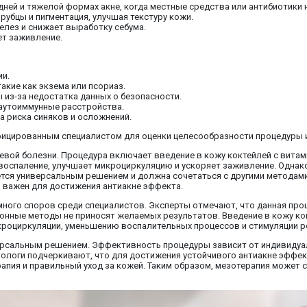
едней и тяжелой формах акне, когда местные средства или антибиотики 
 рубцы и пигментация, улучшая текстуру кожи.
елез и снижает выработку себума.
ет заживление.
ии.
акие как экзема или псориаз.
ы из-за недостатка данных о безопасности.
и аутоиммунные расстройства.
за риска синяков и осложнений.
ицированным специалистом для оценки целесообразности процедуры и
вой болезни. Процедура включает введение в кожу коктейлей с вита
воспаление, улучшает микроциркуляцию и ускоряет заживление. Однак
ется универсальным решением и должна сочетаться с другими методами
и важен для достижения антиакне эффекта.
 много споров среди специалистов. Эксперты отмечают, что данная пр
ционные методы не приносят желаемых результатов. Введение в кожу ко
роциркуляции, уменьшению воспалительных процессов и стимуляции ре
версальным решением. Эффективность процедуры зависит от индивидуа
ологи подчеркивают, что для достижения устойчивого антиакне эффе
рапия и правильный уход за кожей. Таким образом, мезотерапия может