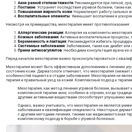
Акне разной степени тяжести
: Рекомендуется при легкой, ср
Постакне
: Устраняет последствия угревой болезни, такие как
Повышенная жирность кожи
: Нормализует работу сальных ж
Воспалительные элементы
: Уменьшает воспаление и ускоря
Несмотря на преимущества, мезотерапия имеет противопоказания:
Аллергические реакции
: Аллергия на компоненты мезотерап
Кожные заболевания
: Активные воспалительные процессы, т
Беременность и лактация
: Рекомендуется избегать процедур
Системные заболевания
: Заболевания, такие как диабет ил
Прием антикоагулянтов
: Необходима консультация врача из-
Перед началом мезотерапии важно проконсультироваться с квалиф
Мезотерапия может быть эффективным дополнением к лечению угре
состояние кожи. Дерматологи отмечают, что мезотерапия снижает 
особенностей пациента и стадии заболевания. Мезотерапия не явля
терапия и правильный уход за кожей. Комплексный подход к терапи
Мезотерапия, как метод лечения угревой болезни, вызывает
комплексной терапии акне, особенно в случаях, когда тради
другими активными веществами способствует улучшению мик
Однако, важно учитывать, что мезотерапия не является уни
заболевания и квалификации специалиста. Некоторые дермат
с другими методами лечения, такими как медикаментозная те
комплексному подходу в борьбе с угревой болезнью.