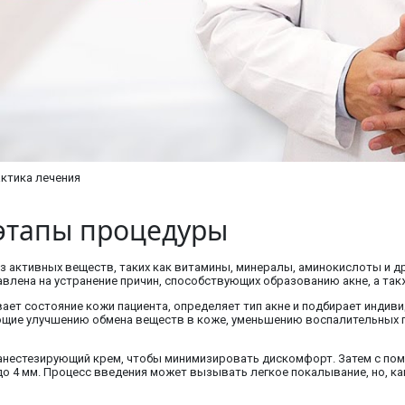
актика лечения
 этапы процедуры
з активных веществ, таких как витамины, минералы, аминокислоты и 
влена на устранение причин, способствующих образованию акне, а так
вает состояние кожи пациента, определяет тип акне и подбирает инди
ющие улучшению обмена веществ в коже, уменьшению воспалительных 
 анестезирующий крем, чтобы минимизировать дискомфорт. Затем с по
до 4 мм. Процесс введения может вызывать легкое покалывание, но, к