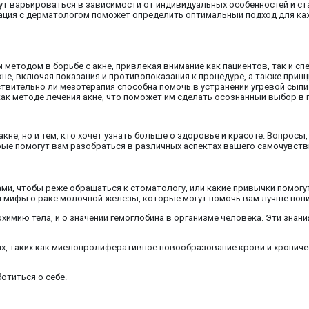
ут варьироваться в зависимости от индивидуальных особенностей и ст
тация с дерматологом поможет определить оптимальный подход для ка
методом в борьбе с акне, привлекая внимание как пациентов, так и сп
не, включая показания и противопоказания к процедуре, а также принц
твительно ли мезотерапия способна помочь в устранении угревой сыпи
ак методе лечения акне, что поможет им сделать осознанный выбор в 
акне, но и тем, кто хочет узнать больше о здоровье и красоте. Вопрос
рые помогут вам разобраться в различных аспектах вашего самочувств
бами, чтобы реже обращаться к стоматологу, или какие привычки помог
и мифы о раке молочной железы, которые могут помочь вам лучше пони
охимию тела, и о значении гемоглобина в организме человека. Эти знан
х, таких как миелопролиферативное новообразование крови и хроническ
отиться о себе.