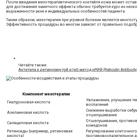
После введения мезотерапевтического коктейля кожа может остават
для достижения заметного эффекта обычно требуется курс из неско
выраженности акне и индивидуальных особенностей пациента.
Таким образом, мезотерапия при угревой болезни является многост
Эффективность процедуры во многом зависит от правильно подобр
Читайте также:
Антитела к ретикулину IgA и IgG метод нРИФ (Reticulin Antibody
Компонент мезотерапии
Увлажнение, улучшение те
Гиалуроновая кислота
воспалений
Снижение выработки себум
Азелаиновая кислота
отшелушивание
Отшелушивание, противов
Салициловая кислота
комедонов
Ретиноиды (например, ретиноевая
Регулирование клеточного
кислота)
противовоспалительное д