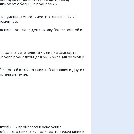
тивируют обменные процессы и
ения уменьшает количество высыпаний и
лементов.
лению постакне, делая кожу более ровной и
покраснение, отечность или дискомфорт в
й после процедуры для минимизации рисков и
енностей кожи, стадии заболевания и других
плана лечения.
ительных процессов и ускорение
сообщают о снижении количества высыпаний и