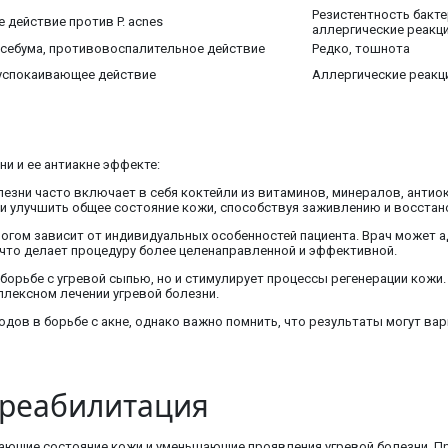
Резистентность бакт
действие против P. acnes
аллергические реакц
 себума, противовоспалительное действие
Редко, тошнота
успокаивающее действие
Аллергические реакци
и и ее антиакне эффекте:
олезни часто включает в себя коктейли из витаминов, минералов, ант
о и улучшить общее состояние кожи, способствуя заживлению и восста
огом зависит от индивидуальных особенностей пациента. Врач может 
, что делает процедуру более целенаправленной и эффективной.
 борьбе с угревой сыпью, но и стимулирует процессы регенерации кож
плексном лечении угревой болезни.
дов в борьбе с акне, однако важно помнить, что результаты могут ва
 реабилитация
шающие состояние кожи и уменьшающие проявления угревой болезни. П