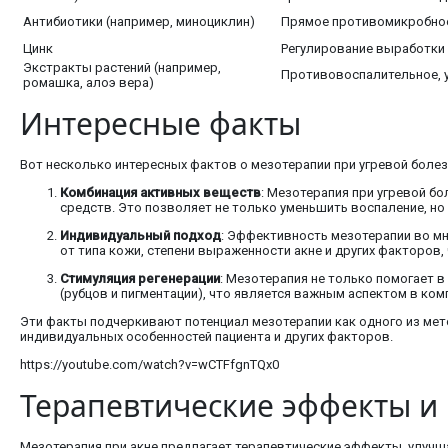
Антибиотики (например, миноциклин)
Прямое противомикробное 
Цинк
Регулирование выработки
Экстракты растений (например,
Противовоспалительное, 
ромашка, алоэ вера)
Интересные факты
Вот несколько интересных фактов о мезотерапии при угревой болезн
Комбинация активных веществ
: Мезотерапия при угревой б
средств. Это позволяет не только уменьшить воспаление, н
Индивидуальный подход
: Эффективность мезотерапии во мн
от типа кожи, степени выраженности акне и других факторов
Стимуляция регенерации
: Мезотерапия не только помогает в
(рубцов и пигментации), что является важным аспектом в ком
Эти факты подчеркивают потенциал мезотерапии как одного из мето
индивидуальных особенностей пациента и других факторов.
https://youtube.com/watch?v=wCTFfgnTQx0
Терапевтические эффекты и
Мезотерапия при акне предлагает терапевтические эффекты, улуч