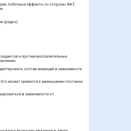
ерий, побочные эффекты со стороны ЖКТ,
ии
и (редко)
иоксидантов и противовоспалительных
новлению.
адаптировать состав инъекций в зависимости
и. Это может привести к уменьшению постакне
рьироваться в зависимости от
роцедура включает введение в дерму