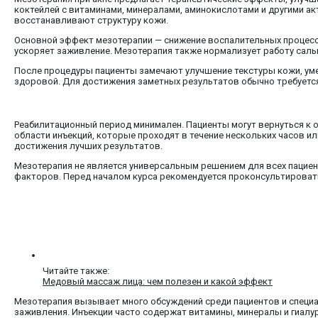
коктейлей с витаминами, минералами, аминокислотами и другими 
восстанавливают структуру кожи.
Основной эффект мезотерапии — снижение воспалительных процессо
ускоряет заживление. Мезотерапия также нормализует работу сал
После процедуры пациенты замечают улучшение текстуры кожи, уме
здоровой. Для достижения заметных результатов обычно требуется к
Реабилитационный период минимален. Пациенты могут вернуться к 
области инъекций, которые проходят в течение нескольких часов и
достижения лучших результатов.
Мезотерапия не является универсальным решением для всех пациен
факторов. Перед началом курса рекомендуется проконсультировать
Читайте также:
Медовый массаж лица: чем полезен и какой эффект
Мезотерапия вызывает много обсуждений среди пациентов и специа
заживления. Инъекции часто содержат витамины, минералы и гиалу