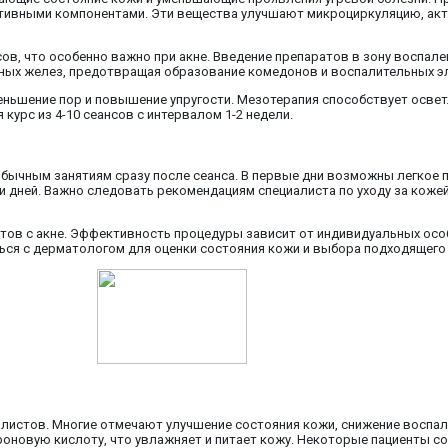
активными компонентами. Эти вещества улучшают микроциркуляцию, ак
в, что особенно важно при акне. Введение препаратов в зону воспал
ьных желез, предотвращая образование комедонов и воспалительных э
ньшение пор и повышение упругости. Мезотерапия способствует освет
урс из 4-10 сеансов с интервалом 1-2 недели.
обычным занятиям сразу после сеанса. В первые дни возможны легкое 
ли дней. Важно следовать рекомендациям специалиста по уходу за коже
тов с акне. Эффективность процедуры зависит от индивидуальных особ
ся с дерматологом для оценки состояния кожи и выбора подходящего 
листов. Многие отмечают улучшение состояния кожи, снижение воспал
роновую кислоту, что увлажняет и питает кожу. Некоторые пациенты 