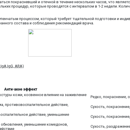
ься покрасневшей и отечной в течение нескольких часов, что являетс
льких процедур, которые проводятся с интервалом в 1-2 недели. Колич
упенчатым процессом, который требует тщательной подготовки и индив
анного состава и соблюдения рекомендаций врача.
 IgA,IgG, ARA)
Анти-акне эффект
кстуры кожи, косвенное влияние на заживление
Редко, покраснение, 
а, противовоспалительное действие,
Сухость, покраснение
оспалительное действие, уменьшение
Сухость, покраснение
 обновления, уменьшение комедонов,
Сухость, раздражени
ействие