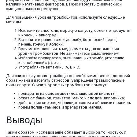
наличии негативных факторов. Важно избегать физических и
эмоциональных перегрузок.
Для повышения уровня тромбоцитов используйте следующие
методы:
Исключите алкоголь, морскую капусту, соленые продукты
и красный виноград.
Включите в рацион свежую рыбу, болгарский перец,
печень, гречку и яблоки.
Врач может назначить медикаменты для повышения
уровня тромбоцитов. Не занимайтесь самолечением!
Избегайте препаратов, вызывающих тромбоцитопению
как побочный эффект.
Употребляйте витамины A, B и C.
Для снижения уровня тромбоцитов необходимо вести здоровый
образ жизни и избегать стрессов. Запрещены травмоопасные
виды спорта. Снизить уровень тромбоцитов помогут:
препараты на основе ацетилсалициловой кислоты;
отказ от бананов, гранатов, манго и плодов шиповника;
добавление свеклы, черники, клюквы и облепихи в рацион;
прием поливитаминов и препаратов магния.
Выводы
Таким образом, исследование обладает высокой точностью. И
если в результате оно показало отклонения от нормы, то в