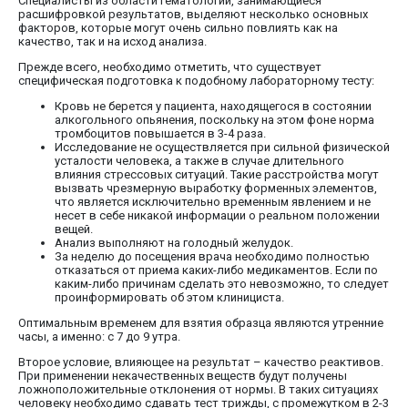
Специалисты из области гематологии, занимающиеся
расшифровкой результатов, выделяют несколько основных
факторов, которые могут очень сильно повлиять как на
качество, так и на исход анализа.
Прежде всего, необходимо отметить, что существует
специфическая подготовка к подобному лабораторному тесту:
Кровь не берется у пациента, находящегося в состоянии
алкогольного опьянения, поскольку на этом фоне норма
тромбоцитов повышается в 3-4 раза.
Исследование не осуществляется при сильной физической
усталости человека, а также в случае длительного
влияния стрессовых ситуаций. Такие расстройства могут
вызвать чрезмерную выработку форменных элементов,
что является исключительно временным явлением и не
несет в себе никакой информации о реальном положении
вещей.
Анализ выполняют на голодный желудок.
За неделю до посещения врача необходимо полностью
отказаться от приема каких-либо медикаментов. Если по
каким-либо причинам сделать это невозможно, то следует
проинформировать об этом клинициста.
Оптимальным временем для взятия образца являются утренние
часы, а именно: с 7 до 9 утра.
Второе условие, влияющее на результат – качество реактивов.
При применении некачественных веществ будут получены
ложноположительные отклонения от нормы. В таких ситуациях
человеку необходимо сдавать тест трижды, с промежутком в 2-3