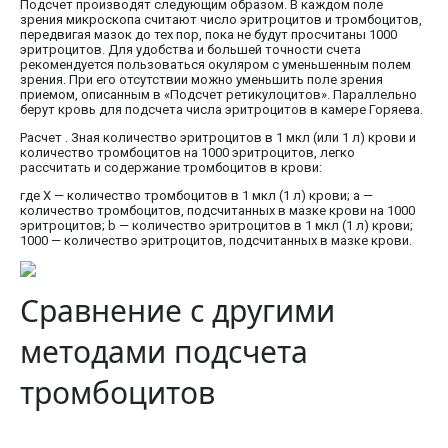
Подсчет производят следующим образом. В каждом поле
зрения микроскопа считают число эритроцитов и тромбоцитов,
передвигая мазок до тех пор, пока не будут просчитаны 1000
эритроцитов. Для удобства и большей точности счета
рекомендуется пользоваться окуляром с уменьшенным полем
зрения. При его отсутствии можно уменьшить поле зрения
приемом, описанным в «Подсчет ретикулоцитов». Параллельно
берут кровь для подсчета числа эритроцитов в камере Горяева.
Расчет . Зная количество эритроцитов в 1 мкл (или 1 л) крови и
количество тромбоцитов на 1000 эритроцитов, легко
рассчитать и содержание тромбоцитов в крови:
где X — количество тромбоцитов в 1 мкл (1 л) крови; а —
количество тромбоцитов, подсчитанных в мазке крови на 1000
эритроцитов; b — количество эритроцитов в 1 мкл (1 л) крови;
1000 — количество эритроцитов, подсчитанных в мазке крови.
Сравнение с другими
методами подсчета
тромбоцитов