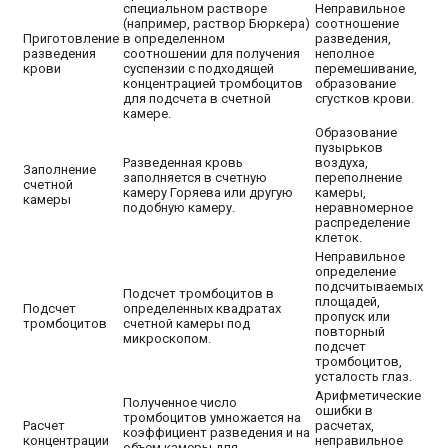
специальном растворе
Неправильное
(например, раствор Бюркера)
соотношение
Приготовление
в определенном
разведения,
разведения
соотношении для получения
неполное
крови
суспензии с подходящей
перемешивание,
концентрацией тромбоцитов
образование
для подсчета в счетной
сгустков крови.
камере.
Образование
пузырьков
Разведенная кровь
воздуха,
Заполнение
заполняется в счетную
переполнение
счетной
камеру Горяева или другую
камеры,
камеры
подобную камеру.
неравномерное
распределение
клеток.
Неправильное
определение
подсчитываемых
Подсчет тромбоцитов в
площадей,
Подсчет
определенных квадратах
пропуск или
тромбоцитов
счетной камеры под
повторный
микроскопом.
подсчет
тромбоцитов,
усталость глаз.
Арифметические
Полученное число
ошибки в
тромбоцитов умножается на
Расчет
расчетах,
коэффициент разведения и на
концентрации
неправильное
объем камеры для