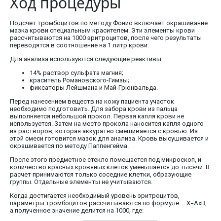
Ход процедуры
Подсчет тромбоцитов по методу Фонио включает окрашивание
мазка крови специальным красителем. Эти элементы крови
рассчитываются на 1000 эритроцитов, после чего результаты
переводятся в соотношение на 1 литр крови.
Для анализа используются следующие реактивы:
14% раствор сульфата магния;
краситель Романовского-Гимзы;
фиксаторы Лейшмана и Май-Грюнвальда.
Перед нанесением веществ на кожу пациента участок
необходимо подготовить. Для забора крови из пальца
выполняется небольшой прокол. Первая капля крови не
используется. Затем на место прокола наносится капля одного
из растворов, которая аккуратно смешивается с кровью. Из
этой смеси готовится мазок для анализа. Кровь высушивается и
окрашивается по методу Паппенгейма.
После этого предметное стекло помещается под микроскоп, и
количество красных кровяных клеток уменьшается до тысячи. В
расчет принимаются только соседние клетки, образующие
группы. Отдельные элементы не учитываются.
Когда достигается необходимый уровень эритроцитов,
параметры тромбоцитов рассчитываются по формуле – Х=АхВ,
а полученное значение делится на 1000, где: