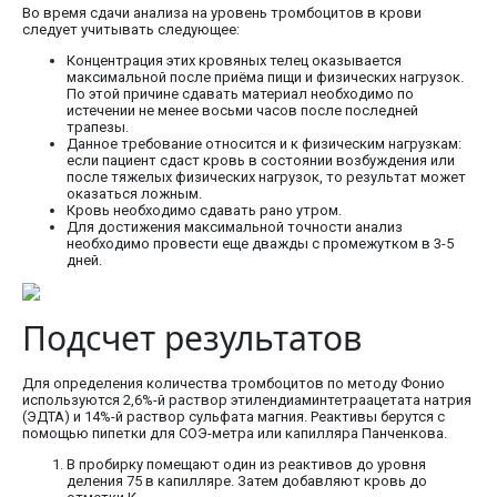
Во время сдачи анализа на уровень тромбоцитов в крови
следует учитывать следующее:
Концентрация этих кровяных телец оказывается
максимальной после приёма пищи и физических нагрузок.
По этой причине сдавать материал необходимо по
истечении не менее восьми часов после последней
трапезы.
Данное требование относится и к физическим нагрузкам:
если пациент сдаст кровь в состоянии возбуждения или
после тяжелых физических нагрузок, то результат может
оказаться ложным.
Кровь необходимо сдавать рано утром.
Для достижения максимальной точности анализ
необходимо провести еще дважды с промежутком в 3-5
дней.
Подсчет результатов
Для определения количества тромбоцитов по методу Фонио
используются 2,6%-й раствор этилендиаминтетраацетата натрия
(ЭДТА) и 14%-й раствор сульфата магния. Реактивы берутся с
помощью пипетки для СОЭ-метра или капилляра Панченкова.
В пробирку помещают один из реактивов до уровня
деления 75 в капилляре. Затем добавляют кровь до