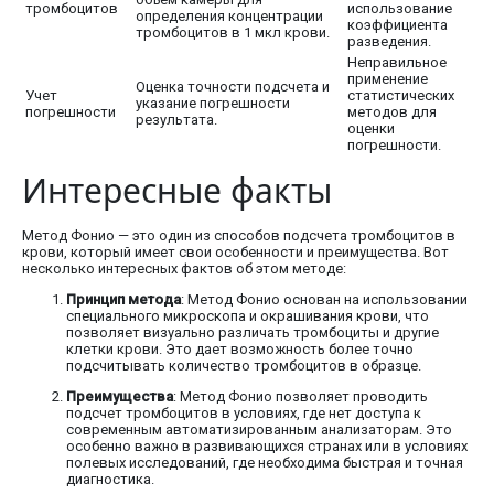
тромбоцитов
использование
определения концентрации
коэффициента
тромбоцитов в 1 мкл крови.
разведения.
Неправильное
применение
Оценка точности подсчета и
Учет
статистических
указание погрешности
погрешности
методов для
результата.
оценки
погрешности.
Интересные факты
Метод Фонио — это один из способов подсчета тромбоцитов в
крови, который имеет свои особенности и преимущества. Вот
несколько интересных фактов об этом методе:
Принцип метода
: Метод Фонио основан на использовании
специального микроскопа и окрашивания крови, что
позволяет визуально различать тромбоциты и другие
клетки крови. Это дает возможность более точно
подсчитывать количество тромбоцитов в образце.
Преимущества
: Метод Фонио позволяет проводить
подсчет тромбоцитов в условиях, где нет доступа к
современным автоматизированным анализаторам. Это
особенно важно в развивающихся странах или в условиях
полевых исследований, где необходима быстрая и точная
диагностика.