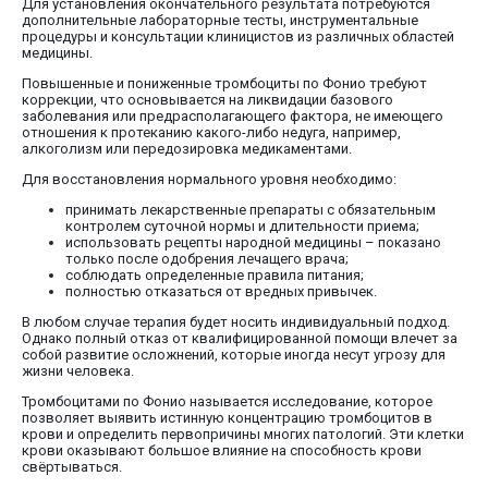
Для установления окончательного результата потребуются
дополнительные лабораторные тесты, инструментальные
процедуры и консультации клиницистов из различных областей
медицины.
Повышенные и пониженные тромбоциты по Фонио требуют
коррекции, что основывается на ликвидации базового
заболевания или предрасполагающего фактора, не имеющего
отношения к протеканию какого-либо недуга, например,
алкоголизм или передозировка медикаментами.
Для восстановления нормального уровня необходимо:
принимать лекарственные препараты с обязательным
контролем суточной нормы и длительности приема;
использовать рецепты народной медицины – показано
только после одобрения лечащего врача;
соблюдать определенные правила питания;
полностью отказаться от вредных привычек.
В любом случае терапия будет носить индивидуальный подход.
Однако полный отказ от квалифицированной помощи влечет за
собой развитие осложнений, которые иногда несут угрозу для
жизни человека.
Тромбоцитами по Фонио называется исследование, которое
позволяет выявить истинную концентрацию тромбоцитов в
крови и определить первопричины многих патологий. Эти клетки
крови оказывают большое влияние на способность крови
свёртываться.