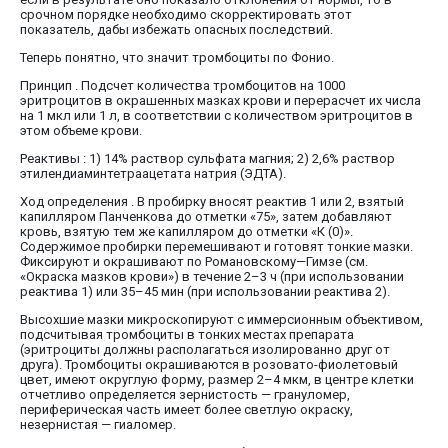
срочном порядке необходимо скорректировать этот
показатель, дабы избежать опасных последствий.
Теперь понятно, что значит тромбоциты по Фонио.
Принцип . Подсчет количества тромбоцитов на 1000
эритроцитов в окрашенных мазках крови и перерасчет их числа
на 1 мкл или 1 л, в соответствии с количеством эритроцитов в
этом объеме крови.
Реактивы : 1) 14% раствор сульфата магния; 2) 2,6% раствор
этилендиаминтетраацетата натрия (ЭДТА).
Ход определения . В пробирку вносят реактив 1 или 2, взятый
капилляром Панченкова до отметки «75», затем добавляют
кровь, взятую тем же капилляром до отметки «К (0)».
Содержимое пробирки перемешивают и готовят тонкие мазки.
Фиксируют и окрашивают по Романовскому—Гимзе (см.
«Окраска мазков крови») в течение 2–3 ч (при использовании
реактива 1) или 35–45 мин (при использовании реактива 2).
Высохшие мазки микроскопируют с иммерсионным объективом,
подсчитывая тромбоциты в тонких местах препарата
(эритроциты должны располагаться изолированно друг от
друга). Тромбоциты окрашиваются в розовато-фиолетовый
цвет, имеют округлую форму, размер 2–4 мкм, в центре клетки
отчетливо определяется зернистость — грануломер,
периферическая часть имеет более светлую окраску,
незернистая — гиаломер.