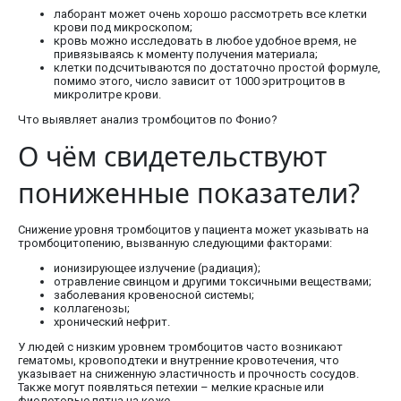
лаборант может очень хорошо рассмотреть все клетки
крови под микроскопом;
кровь можно исследовать в любое удобное время, не
привязываясь к моменту получения материала;
клетки подсчитываются по достаточно простой формуле,
помимо этого, число зависит от 1000 эритроцитов в
микролитре крови.
Что выявляет анализ тромбоцитов по Фонио?
О чём свидетельствуют
пониженные показатели?
Снижение уровня тромбоцитов у пациента может указывать на
тромбоцитопению, вызванную следующими факторами:
ионизирующее излучение (радиация);
отравление свинцом и другими токсичными веществами;
заболевания кровеносной системы;
коллагенозы;
хронический нефрит.
У людей с низким уровнем тромбоцитов часто возникают
гематомы, кровоподтеки и внутренние кровотечения, что
указывает на сниженную эластичность и прочность сосудов.
Также могут появляться петехии – мелкие красные или
фиолетовые пятна на коже.