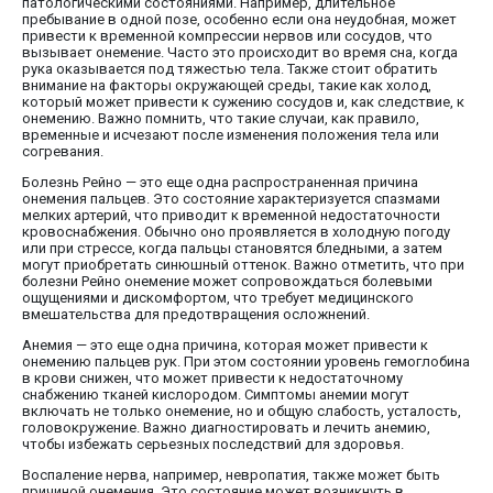
патологическими состояниями. Например, длительное
пребывание в одной позе, особенно если она неудобная, может
привести к временной компрессии нервов или сосудов, что
вызывает онемение. Часто это происходит во время сна, когда
рука оказывается под тяжестью тела. Также стоит обратить
внимание на факторы окружающей среды, такие как холод,
который может привести к сужению сосудов и, как следствие, к
онемению. Важно помнить, что такие случаи, как правило,
временные и исчезают после изменения положения тела или
согревания.
Болезнь Рейно — это еще одна распространенная причина
онемения пальцев. Это состояние характеризуется спазмами
мелких артерий, что приводит к временной недостаточности
кровоснабжения. Обычно оно проявляется в холодную погоду
или при стрессе, когда пальцы становятся бледными, а затем
могут приобретать синюшный оттенок. Важно отметить, что при
болезни Рейно онемение может сопровождаться болевыми
ощущениями и дискомфортом, что требует медицинского
вмешательства для предотвращения осложнений.
Анемия — это еще одна причина, которая может привести к
онемению пальцев рук. При этом состоянии уровень гемоглобина
в крови снижен, что может привести к недостаточному
снабжению тканей кислородом. Симптомы анемии могут
включать не только онемение, но и общую слабость, усталость,
головокружение. Важно диагностировать и лечить анемию,
чтобы избежать серьезных последствий для здоровья.
Воспаление нерва, например, невропатия, также может быть
причиной онемения. Это состояние может возникнуть в