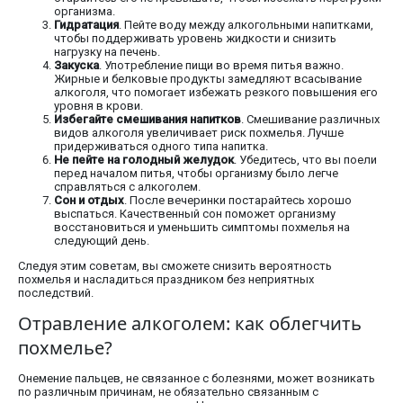
организма.
Гидратация
. Пейте воду между алкогольными напитками,
чтобы поддерживать уровень жидкости и снизить
нагрузку на печень.
Закуска
. Употребление пищи во время питья важно.
Жирные и белковые продукты замедляют всасывание
алкоголя, что помогает избежать резкого повышения его
уровня в крови.
Избегайте смешивания напитков
. Смешивание различных
видов алкоголя увеличивает риск похмелья. Лучше
придерживаться одного типа напитка.
Не пейте на голодный желудок
. Убедитесь, что вы поели
перед началом питья, чтобы организму было легче
справляться с алкоголем.
Сон и отдых
. После вечеринки постарайтесь хорошо
выспаться. Качественный сон поможет организму
восстановиться и уменьшить симптомы похмелья на
следующий день.
Следуя этим советам, вы сможете снизить вероятность
похмелья и насладиться праздником без неприятных
последствий.
Отравление алкоголем: как облегчить
похмелье?
Онемение пальцев, не связанное с болезнями, может возникать
по различным причинам, не обязательно связанным с