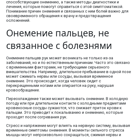
способствующие онемению, а также методы диагностики и
лечения, которые помогут справиться с этой симптоматикой.
Понимание причин онемения и связанных с ним болей важно для
своевременного обращения к врачу и предотвращения
осложнений.
Онемение пальцев, не
связанное с болезнями
Онемение пальцев рук может возникать не только из-за
заболеваний, но и по естественным причинам. Часто это связано
с временными факторами, не требующими серьезного
вмешательства. Например, длительное пребывание в одной позе
может сжимать нервы или сосуды, вызывая временное
онемение. Это происходит, когда человек сидит с
перекрещенными ногами или опирается на руку, нарушая
кровообращение.
Переохлаждение также может вызывать онемение. В холодную
погоду или при длительном контакте с холодными предметами
кровеносные сосуды сужаются, что снижает приток крови к
пальцам. Это приводит к покалыванию и онемению, которые
проходят после согревания рук.
Стресс и напряжение могут влиять на нервную систему, вызывая
временные симптомы онемения. В моменты сильного стресса
мышцы могут непроизвольно сокращаться, сжимая нервы и