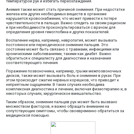
температурой рук и избегать переохлаждения.
Анемия также может стать причиной онемения. При недостатке
железа или других необходимых веществ в организме
нарушается кровоснабжение, что может привести к потере
чувствительности в пальцах. Важно следить за своим рационом
и при необходимости проконсультироваться с врачом для
определения уровня гемоглобина и других показателей.
Воспаление нерва, например, невропатия, может вызывать
постоянное или периодическое онемение пальцев. Это
состояние может быть связано с травмами, инфекциями или
хроническими заболеваниями, такими как диабет. Важно
обратиться к специалисту для диагностики и назначения
соответствующего лечения.
Поражение позвоночника, например, грыжи межпозвоночных
дисков, также может вызывать боль и онемение в руках. При
этом происходит сжатие нервных корешков, что приводит к
неприятным ощущениям. В таких случаях необходима
комплексная диагностика и лечение, включая физиотерапию и, в
некоторых случаях, хирургическое вмешательство.
Таким образом, онемение пальцев рук может быть вызвано
множеством факторов, и важно обращать внимание на
сопутствующие симптомы, чтобы своевременно обратиться за
медицинской помощью.