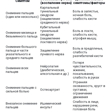
Симптом
(воспаление нерва)
симптомы/факторы
Карпальный
туннельный
Боль в запястье,
Онемение пальцев
синдром
ночная боль,
(один или несколько)
(защемление
слабость кисти
срединного нерва)
Кубитальный
туннельный
Боль в локте,
Онемение мизинца и
синдром
слабость кисти,
безымянного пальца
(защемление
атрофия мышц
локтевого нерва)
Онемение большого
Боль в предплечье,
пальца и части
Защемление
слабость
указательного и
лучевого нерва
разгибателей кисти
среднего пальцев
Потеря
Нейропатия
чувствительности,
Онемение всех
(диабетическая,
жжение,
пальцев
алкогольная и др.)
покалывание,
слабость в руках
Утренняя
скованность, хруст в
Онемение пальцев с
Остеоартрит
суставах,
сильной болью
ограничение
движения
Слабость в лице,
Внезапное онемение
Ишемический
нарушение речи,
пальцев
инсульт
головная боль