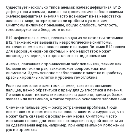
Существует несколько типов анемии: железодефицитная, В12-
дефицитная и анемия, вызванная хроническими заболеваниями.
Железодефицитная анемия часто возникает из-за недостатка
железа в пище, потерь крови или проблем с усвоением.
Симптомы включают онемение, общую слабость, усталость,
головокружение и бледность кожи.
В12-дефицитная анемия, возникающая из-за нехватки витамина
B12, также может вызывать неврологические симптомы,
включая онемение и покалывание в пальцах. Витамин B12 важен
для здоровья нервной системы, и его недостаток может
повреждать нервы, что проявляется в виде онемения.
Анемия, связанная с хроническими заболеваниями, такими как
болезни почек или рак, также может сопровождаться
онемением. Здесь основное заболевание влияет на выработку
красных кровяных клеток и уровень гемоглобина.
Если вы замечаете симптомы анемии, такие как онемение
пальцев, важно обратиться к врачу для диагностики и лечения.
Лечение может включать изменения в рационе, прием добавок
железа или витаминов, а также терапию основного заболевания.
Онемение пальцев рук — распространенная проблема. Люди
описывают это состояние как покалывание или «мурашки», что
может быть связано с воспалением нерва. Симптомы часто
возникают после длительного нахождения в одной позе или из-
за сдавливания нерва, например, при неправильном положении
рук во время сна.