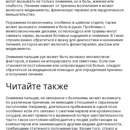
могут вызывать не только онемение, но и боль, жжение или
слабость. Лечение зависит от причины воспаления и может
включать медикаменты, физическую терапию или хирургическое
вмешательство.
Поражение позвоночника, особенно в шейном отделе, также
может вызывать онемение и боль в руках. Проблемы с
межпозвоночными дисками, остеохондроз или травмы могут
сжимать нервы, вызывая болевые ощущения и онемение. В таких
случаях важно обратиться к врачу для диагностики и назначения
лечения, которое может включать физиотерапию, массаж или
медикаменты.
Онемение пальцев рук может быть вызвано множеством
факторов, и важно не игнорировать эти симптомы. Если они
становятся постоянными или сопровождаются болью, следует
обратиться за медицинской помощью для определения причины
и получения лечения.
Читайте также
Онемение пальцев, не связанное с болезнями, может возникать
по различным причинам, не имеющим отношения к серьезным
патологиям. Например, длительное пребывание в одной позе,
особенно если это связано с сжатием нервов или кровеносных
сосудов, может привести к временной потере чувствительности.
Часто такое состояние наблюдается у людей, работающих за
компьютером или занимающихся другими видами деятельности,
требующими статичного положения рук. Кроме того, стресс и