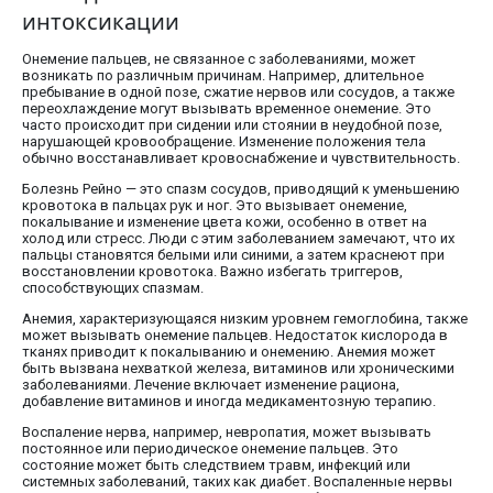
интоксикации
Онемение пальцев, не связанное с заболеваниями, может
возникать по различным причинам. Например, длительное
пребывание в одной позе, сжатие нервов или сосудов, а также
переохлаждение могут вызывать временное онемение. Это
часто происходит при сидении или стоянии в неудобной позе,
нарушающей кровообращение. Изменение положения тела
обычно восстанавливает кровоснабжение и чувствительность.
Болезнь Рейно — это спазм сосудов, приводящий к уменьшению
кровотока в пальцах рук и ног. Это вызывает онемение,
покалывание и изменение цвета кожи, особенно в ответ на
холод или стресс. Люди с этим заболеванием замечают, что их
пальцы становятся белыми или синими, а затем краснеют при
восстановлении кровотока. Важно избегать триггеров,
способствующих спазмам.
Анемия, характеризующаяся низким уровнем гемоглобина, также
может вызывать онемение пальцев. Недостаток кислорода в
тканях приводит к покалыванию и онемению. Анемия может
быть вызвана нехваткой железа, витаминов или хроническими
заболеваниями. Лечение включает изменение рациона,
добавление витаминов и иногда медикаментозную терапию.
Воспаление нерва, например, невропатия, может вызывать
постоянное или периодическое онемение пальцев. Это
состояние может быть следствием травм, инфекций или
системных заболеваний, таких как диабет. Воспаленные нервы