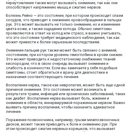
переутомление также могут вызывать онемение, так как они
способствуют напряжению мышц и сжатию нервов.
Болезнь Рейно — это состояние, при котором происходит спазм
сосудов, что приводит к снижению кровообращения в пальцах
рук. Это может вызывать не только онемение, но и изменение
цвета кожи, а также ощущение холода. Обычно симптомы
проявляются в ответ на холод или стресс, и важно учитывать,
что это состояние требует медицинского наблюдения, так как
может привести к более серьезным последствиям.
Онемение пальцев рук также может быть связано с анемией,
состоянием, при котором уровень гемоглобина в крови снижен.
Это может приводить к недостаточному снабжению тканей
кислородом, что в свою очередь вызывает онемение и
слабость в конечностях. Если вы замечаете у себя подобные
симптомы, стоит обратиться к врачу для диагностики и
назначения соответствующего лечения.
Воспаление нерва, такое как невропатия, может быть еще одной
причиной онемения. Это состояние может возникать в
результате травм, инфекций или хронических заболеваний, таких
как диабет. Воспаление нерва вызывает боль, жжение и
онемение в области, иннервируемой пораженным нервом. Важно
выявить причину воспаления, чтобы назначить адекватное
лечение.
Поражение позвоночника, например, грыжи межпозвоночных
дисков, может также приводить к боли и онемению рук. При
этом происходит сжатие нервных корешков, что вызывает