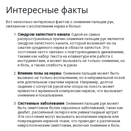
Интересные факты
Вот несколько интересных фактов о онемении пальцев рук,
связанном с воспалением нерва и болью:
Синдром запястного канала
: Одной из самых
распространенных причин онемения пальцев рук является
синдром запястного канала, который возникает из-за
сжатия срединного нерва в области запястья. Это
состояние часто связано с повторяющимися движениями,
такими как набор текста на клавиатуре или работа с
инструментами, и может вызывать не только онемение, но
и боль, а также слабость в руках.
Влияние позы на нервы
: Онемение пальцев может быть
вызвано не только воспалением, но и неправильной позой
или длительным сжатием нервов. Например, долгое
сидение с согнутой рукой или опора на локоть может
привести к временной компрессии нервов, что вызывает
онемение и покалывание.
Системные заболевания
: Онемение пальцев рук может
быть симптомом более серьезных заболеваний, таких как
диабет, рассеянный склероз или ревматоидный артрит.
Эти состояния могут вызывать воспаление нервов или
повреждение нервной ткани, что приводит к различным
неврологическим симптомам, включая онемение и боль.