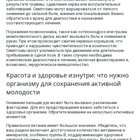
результате травмы, сдавления нерва или воспалительных
заболеваний. Симптомы могут варьироваться от легкого
онемения до сильной боли, жжения или покалывания. Важно
обратиться к врачу для диагностики и назначения
соответствующего лечения.
Поражение позвоночника, такое как остеохондроз или грыжа
межпозвоночного диска, может вызывать боль и онемение в
руках. При этом происходит сжатие нервных корешков, что
приводит к нарушению чувствительности в конечностях.
Симптомы могут усиливаться при движении или длительном
пребывании в одной позе. В таких случаях необходима
комплексная диагностика и лечение, включая физиотерапию и,
возможно, хирургическое вмешательство.
Красота и здоровье изнутри: что нужно
организму для сохранения активной
молодости
Онемение пальцев рук может быть вызвано различными
факторами. Для его предотвращения важно заботиться о
здоровье организма. Обратите внимание на несколько ключевых
моментов.
Правильное питание имеет большое значение. Убедитесь, что
ваш рацион включает достаточное количество витаминов и
минералов, особенно группы B, поддерживающих здоровье
нервной системы. Включайте в меню продукты, богатые омега-3