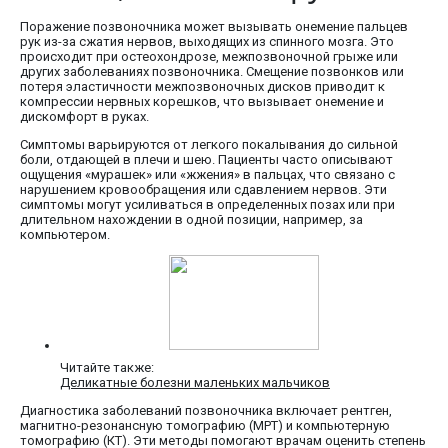
Поражение позвоночника может вызывать онемение пальцев
рук из-за сжатия нервов, выходящих из спинного мозга. Это
происходит при остеохондрозе, межпозвоночной грыже или
других заболеваниях позвоночника. Смещение позвонков или
потеря эластичности межпозвоночных дисков приводит к
компрессии нервных корешков, что вызывает онемение и
дискомфорт в руках.
Симптомы варьируются от легкого покалывания до сильной
боли, отдающей в плечи и шею. Пациенты часто описывают
ощущения «мурашек» или «жжения» в пальцах, что связано с
нарушением кровообращения или сдавлением нервов. Эти
симптомы могут усиливаться в определенных позах или при
длительном нахождении в одной позиции, например, за
компьютером.
Читайте также:
Деликатные болезни маленьких мальчиков
Диагностика заболеваний позвоночника включает рентген,
магнитно-резонансную томографию (МРТ) и компьютерную
томографию (КТ). Эти методы помогают врачам оценить степень