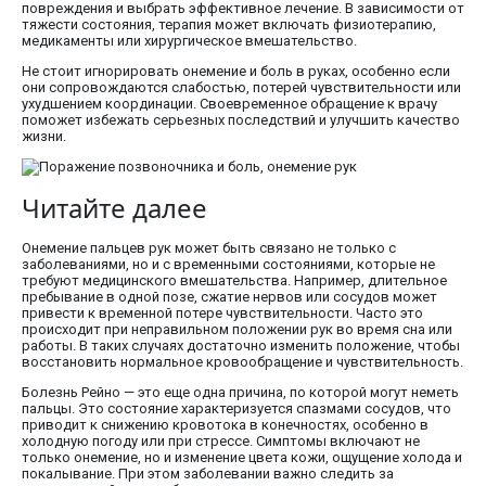
повреждения и выбрать эффективное лечение. В зависимости от
тяжести состояния, терапия может включать физиотерапию,
медикаменты или хирургическое вмешательство.
Не стоит игнорировать онемение и боль в руках, особенно если
они сопровождаются слабостью, потерей чувствительности или
ухудшением координации. Своевременное обращение к врачу
поможет избежать серьезных последствий и улучшить качество
жизни.
Читайте далее
Онемение пальцев рук может быть связано не только с
заболеваниями, но и с временными состояниями, которые не
требуют медицинского вмешательства. Например, длительное
пребывание в одной позе, сжатие нервов или сосудов может
привести к временной потере чувствительности. Часто это
происходит при неправильном положении рук во время сна или
работы. В таких случаях достаточно изменить положение, чтобы
восстановить нормальное кровообращение и чувствительность.
Болезнь Рейно — это еще одна причина, по которой могут неметь
пальцы. Это состояние характеризуется спазмами сосудов, что
приводит к снижению кровотока в конечностях, особенно в
холодную погоду или при стрессе. Симптомы включают не
только онемение, но и изменение цвета кожи, ощущение холода и
покалывание. При этом заболевании важно следить за