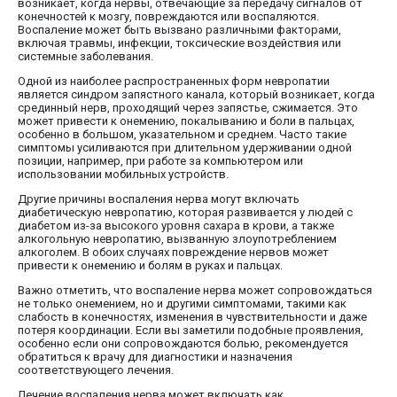
возникает, когда нервы, отвечающие за передачу сигналов от
конечностей к мозгу, повреждаются или воспаляются.
Воспаление может быть вызвано различными факторами,
включая травмы, инфекции, токсические воздействия или
системные заболевания.
Одной из наиболее распространенных форм невропатии
является синдром запястного канала, который возникает, когда
срединный нерв, проходящий через запястье, сжимается. Это
может привести к онемению, покалыванию и боли в пальцах,
особенно в большом, указательном и среднем. Часто такие
симптомы усиливаются при длительном удерживании одной
позиции, например, при работе за компьютером или
использовании мобильных устройств.
Другие причины воспаления нерва могут включать
диабетическую невропатию, которая развивается у людей с
диабетом из-за высокого уровня сахара в крови, а также
алкогольную невропатию, вызванную злоупотреблением
алкоголем. В обоих случаях повреждение нервов может
привести к онемению и болям в руках и пальцах.
Важно отметить, что воспаление нерва может сопровождаться
не только онемением, но и другими симптомами, такими как
слабость в конечностях, изменения в чувствительности и даже
потеря координации. Если вы заметили подобные проявления,
особенно если они сопровождаются болью, рекомендуется
обратиться к врачу для диагностики и назначения
соответствующего лечения.
Лечение воспаления нерва может включать как