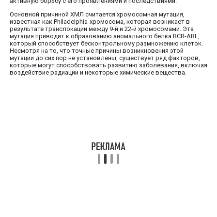
активную борьбу с его проявлениями и последствиями.
Основной причиной ХМЛ считается хромосомная мутация,
известная как Philadelphia-хромосома, которая возникает в
результате транслокации между 9-й и 22-й хромосомами. Эта
мутация приводит к образованию аномального белка BCR-ABL,
который способствует бесконтрольному размножению клеток.
Несмотря на то, что точные причины возникновения этой
мутации до сих пор не установлены, существует ряд факторов,
которые могут способствовать развитию заболевания, включая
воздействие радиации и некоторые химические вещества.