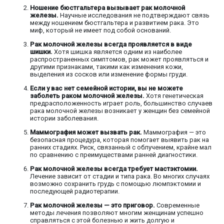
Ношение бюстгальтера вызывает рак молочной
железы.
Научные исследования не подтверждают связь
между ношением бюстгальтера и развитием рака. Это
миф, который не имеет под собой оснований.
Рак молочной железы всегда проявляется в виде
шишки.
Хотя шишка является одним из наиболее
распространенных симптомов, рак может проявляться и
другими признаками, такими как изменения кожи,
выделения из сосков или изменение формы груди.
Если у вас нет семейной истории, вы не можете
заболеть раком молочной железы.
Хотя генетическая
предрасположенность играет роль, большинство случаев
рака молочной железы возникает у женщин без семейной
истории заболевания.
Маммография может вызвать рак.
Маммография — это
безопасная процедура, которая помогает выявить рак на
ранних стадиях. Риск, связанный с облучением, крайне мал
по сравнению с преимуществами ранней диагностики.
Рак молочной железы всегда требует мастэктомии.
Лечение зависит от стадии и типа рака. Во многих случаях
возможно сохранить грудь с помощью люмпэктомии и
последующей радиотерапии.
Рак молочной железы — это приговор.
Современные
методы лечения позволяют многим женщинам успешно
справляться с этой болезнью и жить долгую и