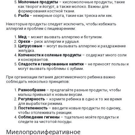
Молочные продукты
– кисломолочные продукты, такие
как творог и йогурт, а также молоко. Важны для
формирования костной ткани.
Рыба
– нежирные сорта, такие как треска или хек.
Некоторые продукты следует исключить, чтобы избежать
аллергий и проблем с пищеварением:
Мед
– может вызвать аллергию и ботулизм.
Орехи
– риск аллергии и удушья.
Цитрусовые
– могут вызывать аллергию и раздражение
желудка.
Копчености и соленые продукты
– содержат много соли
и консервантов.
Сладости и газированные напитки
– не приносят пользы и
могут вызвать проблемы с зубами.
При организации питания десятимесячного ребенка важно
соблюдать несколько принципов:
Разнообразие
– предлагайте разные продукты, чтобы
малыш привыкал к новым вкусам.
Регулярность
– кормите ребенка в одно и то же время
для выработки режима.
Постепенность
– вводите новые продукты по одному,
чтобы отслеживать реакции.
Соблюдение гигиены
– тщательно мойте продукты и
следите за чистотой посуды.
Миелопролиферативное