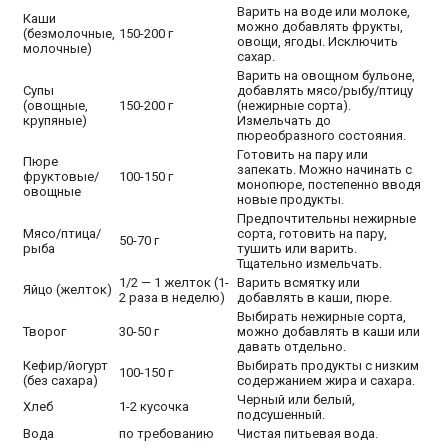
Варить на воде или молоке,
Каши
можно добавлять фрукты,
(безмолочные,
150-200 г
овощи, ягоды. Исключить
молочные)
сахар.
Варить на овощном бульоне,
Супы
добавлять мясо/рыбу/птицу
(овощные,
150-200 г
(нежирные сорта).
крупяные)
Измельчать до
пюреобразного состояния.
Готовить на пару или
Пюре
запекать. Можно начинать с
фруктовые/
100-150 г
монопюре, постепенно вводя
овощные
новые продукты.
Предпочтительны нежирные
Мясо/птица/
сорта, готовить на пару,
50-70 г
рыба
тушить или варить.
Тщательно измельчать.
1/2 — 1 желток (1-
Варить всмятку или
Яйцо (желток)
2 раза в неделю)
добавлять в каши, пюре.
Выбирать нежирные сорта,
Творог
30-50 г
можно добавлять в каши или
давать отдельно.
Кефир/йогурт
Выбирать продукты с низким
100-150 г
(без сахара)
содержанием жира и сахара.
Черный или белый,
Хлеб
1-2 кусочка
подсушенный.
Вода
по требованию
Чистая питьевая вода.