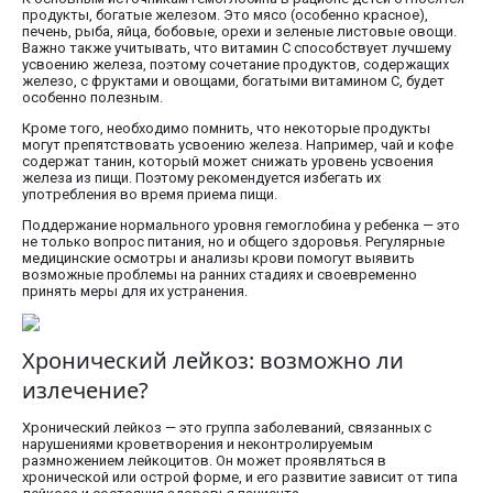
продукты, богатые железом. Это мясо (особенно красное),
печень, рыба, яйца, бобовые, орехи и зеленые листовые овощи.
Важно также учитывать, что витамин C способствует лучшему
усвоению железа, поэтому сочетание продуктов, содержащих
железо, с фруктами и овощами, богатыми витамином C, будет
особенно полезным.
Кроме того, необходимо помнить, что некоторые продукты
могут препятствовать усвоению железа. Например, чай и кофе
содержат танин, который может снижать уровень усвоения
железа из пищи. Поэтому рекомендуется избегать их
употребления во время приема пищи.
Поддержание нормального уровня гемоглобина у ребенка — это
не только вопрос питания, но и общего здоровья. Регулярные
медицинские осмотры и анализы крови помогут выявить
возможные проблемы на ранних стадиях и своевременно
принять меры для их устранения.
Хронический лейкоз: возможно ли
излечение?
Хронический лейкоз — это группа заболеваний, связанных с
нарушениями кроветворения и неконтролируемым
размножением лейкоцитов. Он может проявляться в
хронической или острой форме, и его развитие зависит от типа