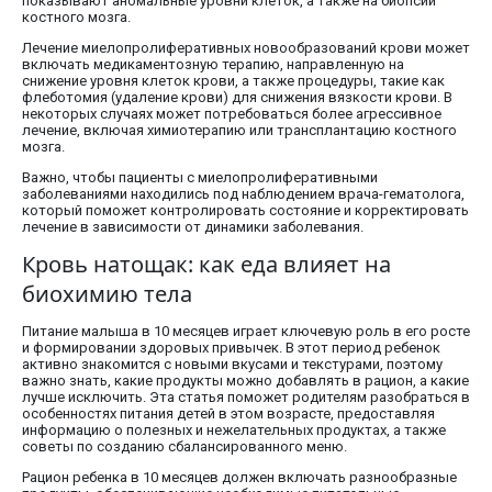
показывают аномальные уровни клеток, а также на биопсии
костного мозга.
Лечение миелопролиферативных новообразований крови может
включать медикаментозную терапию, направленную на
снижение уровня клеток крови, а также процедуры, такие как
флеботомия (удаление крови) для снижения вязкости крови. В
некоторых случаях может потребоваться более агрессивное
лечение, включая химиотерапию или трансплантацию костного
мозга.
Важно, чтобы пациенты с миелопролиферативными
заболеваниями находились под наблюдением врача-гематолога,
который поможет контролировать состояние и корректировать
лечение в зависимости от динамики заболевания.
Кровь натощак: как еда влияет на
биохимию тела
Питание малыша в 10 месяцев играет ключевую роль в его росте
и формировании здоровых привычек. В этот период ребенок
активно знакомится с новыми вкусами и текстурами, поэтому
важно знать, какие продукты можно добавлять в рацион, а какие
лучше исключить. Эта статья поможет родителям разобраться в
особенностях питания детей в этом возрасте, предоставляя
информацию о полезных и нежелательных продуктах, а также
советы по созданию сбалансированного меню.
Рацион ребенка в 10 месяцев должен включать разнообразные