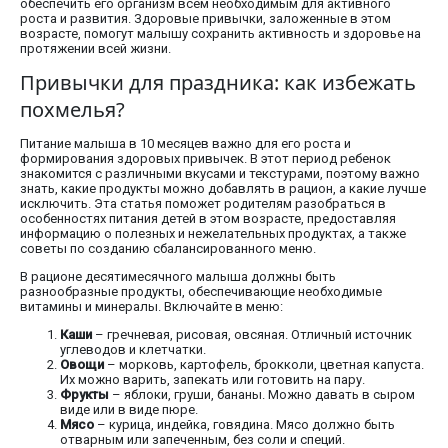
обеспечить его организм всем необходимым для активного
роста и развития. Здоровые привычки, заложенные в этом
возрасте, помогут малышу сохранить активность и здоровье на
протяжении всей жизни.
Привычки для праздника: как избежать
похмелья?
Питание малыша в 10 месяцев важно для его роста и
формирования здоровых привычек. В этот период ребенок
знакомится с различными вкусами и текстурами, поэтому важно
знать, какие продукты можно добавлять в рацион, а какие лучше
исключить. Эта статья поможет родителям разобраться в
особенностях питания детей в этом возрасте, предоставляя
информацию о полезных и нежелательных продуктах, а также
советы по созданию сбалансированного меню.
В рационе десятимесячного малыша должны быть
разнообразные продукты, обеспечивающие необходимые
витамины и минералы. Включайте в меню:
Каши
– гречневая, рисовая, овсяная. Отличный источник
углеводов и клетчатки.
Овощи
– морковь, картофель, брокколи, цветная капуста.
Их можно варить, запекать или готовить на пару.
Фрукты
– яблоки, груши, бананы. Можно давать в сыром
виде или в виде пюре.
Мясо
– курица, индейка, говядина. Мясо должно быть
отварным или запеченным, без соли и специй.