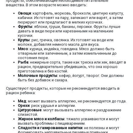
продукты, обеспечивающие необходимые питательные
вещества. В этом возрасте можно вводить:
Овощи
: картофель, морковь, брокколи, цветную капусту,
кабачки. Их готовят на пару, запекают или варят, а затем
пюрируют или предлагают в мелких кусочках.
Фрукты
: яблоки, груши, бананы, персики. Фрукты лучше
давать в виде пюре или нарезанными на маленькие
кусочки.
Крупы
: рис, гречка, овсянка. Их готовят на воде или
молоке, добавляя немного масла для вкуса.
Мясо
: курица, индейка, говядина. Мясо должно быть
отварным или запеченным, а затем измельченным до
состояния пюре.
Рыба
: нежирные сорта, такие как треска или хек, вводят в
рацион, предварительно убедившись, что она хорошо
приготовлена и без костей.
Молочные продукты
: кефир, йогурт, творог. Они должны
быть без добавок и сахара.
Существуют продукты, которые не рекомендуется вводить в
рацион ребенка:
Мед
: может вызвать аллергию, не рекомендуется до года.
Орехи
: риск удушья и аллергии.
Цитрусовые
: могут вызывать аллергию и раздражение
слизистой.
Жирное мясо и колбасы
: тяжело усваиваются и могут
вызвать проблемы с пищеварением.
Сладости и газированные напитки
: не полезны и могут
формировать неправильные пищевые привычки.