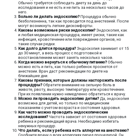
Обычно требуется соблюдать диету за день до
исследования и не есть и не пить за несколько часов до
него.
Больно ли делать эндоскопию?
Процедура обычно
безболезненна, так как проводится под анестезией. После
могут возникнуть легкие дискомфорты.
Каковы возможные риски эндоскопии?
Эндоскопия, как
и любая медицинская процедура, имеет риски, такие как
инфекция, кровотечение или повреждение органов, но
такие случаи редки.
Как долго длится процедура?
Эндоскопия занимает от 15
до 30 минут, а весь процесс с подготовкой и
восстановлением может занять несколько часов.
Когда можно вернуться к обычному питанию?
Обычно
можно есть и пить, как только ребенок проснется от
анестезии. Врач даст рекомендации по диете на
ближайшие дни.
Каковы признаки, которые должны насторожить после
процедуры?
Обратите внимание на сильную боль в
животе, рвоту, высокую температуру или кровотечение.
При их появлении нужно немедленно обратиться к врачу.
Можно ли проводить эндоскопию детям?
Да, эндоскопия
возможна для детей, но только по медицинским
показаниям с учетом возраста и состояния здоровья.
Как часто можно проводить эндоскопические
исследования?
Частота зависит от состояния здоровья
ребенка и рекомендаций врача. Необходимо избегать
ненужных процедур.
Что делать, если у ребенка есть аллергия на анестезию?
Сообщите врачу о всех аллергиях перед процедурой. Он