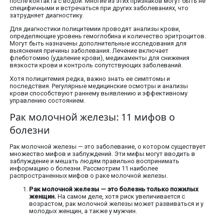
после контакта с водой. Многие из этих признаков могут быть не
специфичными и встречаться при других заболеваниях, что
затрудняет диагностику.
Для диагностики полицитемии проводят анализы крови,
определяющие уровень гемоглобина и количество эритроцитов.
Могут быть назначены дополнительные исследования для
выяснения причины заболевания. Лечение включает
флеботомию (удаление крови), медикаменты для снижения
вязкости крови и контроль сопутствующих заболеваний.
Хотя полицитемия редка, важно знать ее симптомы и
последствия. Регулярные медицинские осмотры и анализы
крови способствуют раннему выявлению и эффективному
управлению состоянием.
Рак молочной железы: 11 мифов о
болезни
Рак молочной железы — это заболевание, о котором существует
множество мифов и заблуждений. Эти мифы могут вводить в
заблуждение и мешать людям правильно воспринимать
информацию о болезни. Рассмотрим 11 наиболее
распространенных мифов о раке молочной железы.
Рак молочной железы — это болезнь только пожилых
женщин.
На самом деле, хотя риск увеличивается с
возрастом, рак молочной железы может развиваться и у
молодых женщин, а также у мужчин.