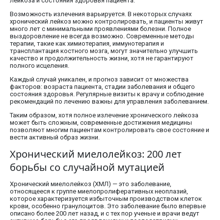
лейкоза и состояния здоровья пациента.
Возможность излечения варьируется. В некоторых случаях
хронический лейкоз можно контролировать, и пациенты живут
много лет с минимальными проявлениями болезни. Полное
выздоровление не всегда возможно. Современные методы
терапии, такие как химиотерапия, иммунотерапия и
трансплантация костного мозга, могут значительно улучшить
качество и продолжительность жизни, хотя не гарантируют
полного исцеления.
Каждый случай уникален, и прогноз зависит от множества
факторов: возраста пациента, стадии заболевания и общего
состояния здоровья. Регулярные визиты к врачу и соблюдение
рекомендаций по лечению важны для управления заболеванием.
Таким образом, хотя полное излечение хронического лейкоза
может быть сложным, современные достижения медицины
позволяют многим пациентам контролировать свое состояние и
вести активный образ жизни.
Хронический миелолейкоз: 200 лет
борьбы со случайной мутацией
Хронический миелолейкоз (ХМЛ) — это заболевание,
относящееся к группе миелопролиферативных неоплазий,
которое характеризуется избыточным производством клеток
крови, особенно гранулоцитов. Это заболевание было впервые
описано более 200 лет назад, и с тех пор ученые и врачи ведут