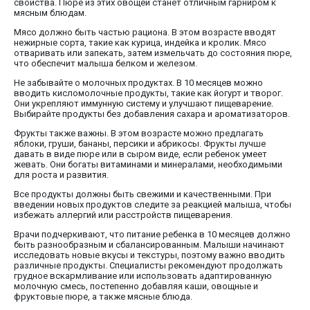
свойства. Пюре из этих овощей станет отличным гарниром к
мясным блюдам.
Мясо должно быть частью рациона. В этом возрасте вводят
нежирные сорта, такие как курица, индейка и кролик. Мясо
отваривать или запекать, затем измельчать до состояния пюре,
что обеспечит малыша белком и железом.
Не забывайте о молочных продуктах. В 10 месяцев можно
вводить кисломолочные продукты, такие как йогурт и творог.
Они укрепляют иммунную систему и улучшают пищеварение.
Выбирайте продукты без добавления сахара и ароматизаторов.
Фрукты также важны. В этом возрасте можно предлагать
яблоки, груши, бананы, персики и абрикосы. Фрукты лучше
давать в виде пюре или в сыром виде, если ребенок умеет
жевать. Они богаты витаминами и минералами, необходимыми
для роста и развития.
Все продукты должны быть свежими и качественными. При
введении новых продуктов следите за реакцией малыша, чтобы
избежать аллергий или расстройств пищеварения.
Врачи подчеркивают, что питание ребенка в 10 месяцев должно
быть разнообразным и сбалансированным. Малыши начинают
исследовать новые вкусы и текстуры, поэтому важно вводить
различные продукты. Специалисты рекомендуют продолжать
грудное вскармливание или использовать адаптированную
молочную смесь, постепенно добавляя каши, овощные и
фруктовые пюре, а также мясные блюда.