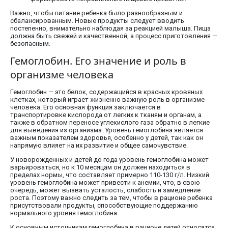
Важно, чтобы питание ребенка было разнообразным и
сбалансированным. Новые продукты следует вводить
постепенно, внимательно наблюдая за реакцией малыша. Пища
должна быть свежей и качественной, а процесс приготовления —
безопасным.
Гемоглобин. Его значение и роль в
организме человека
Гемоглобин — это белок, содержащийся в красных кровяных
клетках, который играет жизненно важную роль в организме
человека. Его основная функция заключается в
транспортировке кислорода от легких к тканям и органам, а
также в обратном переносе углекислого газа обратно в легкие
для выведения из организма. Уровень гемоглобина является
важным показателем здоровья, особенно у детей, так как он
напрямую влияет на их развитие и общее самочувствие.
У новорожденных и детей до года уровень гемоглобина может
варьироваться, но к 10 месяцам он должен находиться в
пределах нормы, что составляет примерно 110-130 г/л. Низкий
уровень гемоглобина может привести к анемии, что, в свою
очередь, может вызвать усталость, слабость и замедление
роста. Поэтому важно следить за тем, чтобы в рационе ребенка
присутствовали продукты, способствующие поддержанию
нормального уровня гемоглобина.
К основным источникам гемоглобина в рационе детей относятся