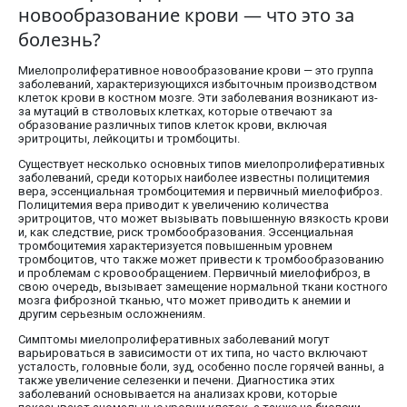
новообразование крови — что это за
болезнь?
Миелопролиферативное новообразование крови — это группа
заболеваний, характеризующихся избыточным производством
клеток крови в костном мозге. Эти заболевания возникают из-
за мутаций в стволовых клетках, которые отвечают за
образование различных типов клеток крови, включая
эритроциты, лейкоциты и тромбоциты.
Существует несколько основных типов миелопролиферативных
заболеваний, среди которых наиболее известны полицитемия
вера, эссенциальная тромбоцитемия и первичный миелофиброз.
Полицитемия вера приводит к увеличению количества
эритроцитов, что может вызывать повышенную вязкость крови
и, как следствие, риск тромбообразования. Эссенциальная
тромбоцитемия характеризуется повышенным уровнем
тромбоцитов, что также может привести к тромбообразованию
и проблемам с кровообращением. Первичный миелофиброз, в
свою очередь, вызывает замещение нормальной ткани костного
мозга фиброзной тканью, что может приводить к анемии и
другим серьезным осложнениям.
Симптомы миелопролиферативных заболеваний могут
варьироваться в зависимости от их типа, но часто включают
усталость, головные боли, зуд, особенно после горячей ванны, а
также увеличение селезенки и печени. Диагностика этих
заболеваний основывается на анализах крови, которые