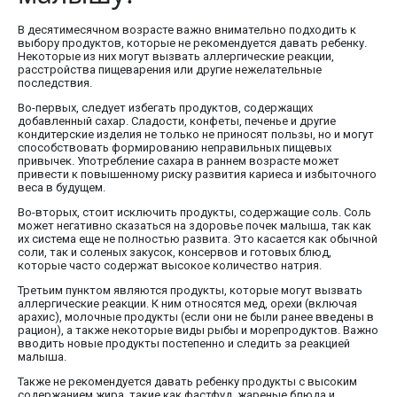
В десятимесячном возрасте важно внимательно подходить к
выбору продуктов, которые не рекомендуется давать ребенку.
Некоторые из них могут вызвать аллергические реакции,
расстройства пищеварения или другие нежелательные
последствия.
Во-первых, следует избегать продуктов, содержащих
добавленный сахар. Сладости, конфеты, печенье и другие
кондитерские изделия не только не приносят пользы, но и могут
способствовать формированию неправильных пищевых
привычек. Употребление сахара в раннем возрасте может
привести к повышенному риску развития кариеса и избыточного
веса в будущем.
Во-вторых, стоит исключить продукты, содержащие соль. Соль
может негативно сказаться на здоровье почек малыша, так как
их система еще не полностью развита. Это касается как обычной
соли, так и соленых закусок, консервов и готовых блюд,
которые часто содержат высокое количество натрия.
Третьим пунктом являются продукты, которые могут вызвать
аллергические реакции. К ним относятся мед, орехи (включая
арахис), молочные продукты (если они не были ранее введены в
рацион), а также некоторые виды рыбы и морепродуктов. Важно
вводить новые продукты постепенно и следить за реакцией
малыша.
Также не рекомендуется давать ребенку продукты с высоким
содержанием жира, такие как фастфуд, жареные блюда и