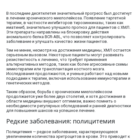
В последние десятилетия значительный прогресс был достигнут
в лечении хронического миелолейкоза. Появление таргетной
терапии, в частности ингибиторов тирозинкиназы, таких как
иматиниб, значительно улучшило прогноз для пациентов с ХМЛ.
Эти препараты направлены на блокировку действия
аномального белка BCR-ABL, что позволяет контролировать
заболевание и улучшать качество жизни пациентов.
Тем не менее, несмотря на достижения медицины, ХМЛ остается
серьезным вызовом. Некоторые пациенты могут развивать
резистентность к лечению, что требует применения
альтернативных методов, таких как более агрессивные схемы
химиотерапии или трансплантация костного мозга.
Исследования продолжаются, и ученые работают над новыми
подходами к терапии, включая использование иммунотерапии и
генетических методов.
Таким образом, борьба с хроническим миелолейкозом
продолжается уже более двух столетий, и хотя достижения в
области медицины внушают оптимизм, важно помнить о
необходимости регулярных обследований и ранней диагностики
для повышения шансов на успешное лечение.
Редкие заболевания: полицитемия
Полицитемия — редкое заболевание, характеризующееся
увеличением количества эритроцитов в крови. Это приводит к