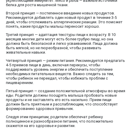
укрепляющими иммунитет. Мясо и рыба — важные источники
белка для роста мышечной ткани.
Второй принцип — постепенное введение новых продуктов.
Рекомендуется добавлять один новый продукт в течение 3-5
дней, чтобы отслеживать аллергические реакции. Это поможет
понять, какие продукты малыш переносит хорошо.
Третий принцип — адаптация текстуры пищи к возрасту. В 10
месяцев многие дети могут есть более грубую пищу, но она
должна быть безопасной и легко усваиваемой. Пища должна
быть мягкой, но не пюреобразной, чтобы развивать
жевательные навыки.
Четвертый принцип — режим питания. Рекомендуется предлагать
4-5 приемов пищи в день, включая перекусы, чтобы
поддерживать уровень энергии и обеспечить поступление
необходимых питательных веществ. Важно следить за тем,
чтобы ребенок не переедал, чтобы избежать проблем с
пищеварением.
Пятый принцип — создание положительной атмосферы во время
еды. Родители должны поощрять малыша пробовать новые
продукты и не заставлять его есть насильно. Прием пищи
должен быть приятным и расслабляющим, что способствует
формированию здоровых привычек.
Следуя этим принципам, родители обеспечат ребенку
полноценное и разнообразное питание, что положительно
скажется на его здоровье и развитии.