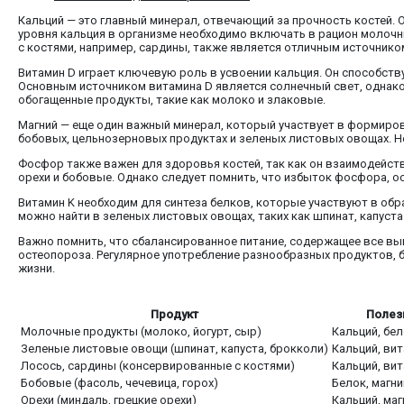
Кальций — это главный минерал, отвечающий за прочность костей. 
уровня кальция в организме необходимо включать в рацион молочны
с костями, например, сардины, также является отличным источнико
Витамин D играет ключевую роль в усвоении кальция. Он способств
Основным источником витамина D является солнечный свет, однако 
обогащенные продукты, такие как молоко и злаковые.
Магний — еще один важный минерал, который участвует в формирова
бобовых, цельнозерновых продуктах и зеленых листовых овощах. Н
Фосфор также важен для здоровья костей, так как он взаимодейст
орехи и бобовые. Однако следует помнить, что избыток фосфора, о
Витамин K необходим для синтеза белков, которые участвуют в обр
можно найти в зеленых листовых овощах, таких как шпинат, капуста
Важно помнить, что сбалансированное питание, содержащее все в
остеопороза. Регулярное употребление разнообразных продуктов,
жизни.
Продукт
Полез
Молочные продукты (молоко, йогурт, сыр)
Кальций, бел
Зеленые листовые овощи (шпинат, капуста, брокколи)
Кальций, вит
Лосось, сардины (консервированные с костями)
Кальций, ви
Бобовые (фасоль, чечевица, горох)
Белок, магн
Орехи (миндаль, грецкие орехи)
Кальций, маг