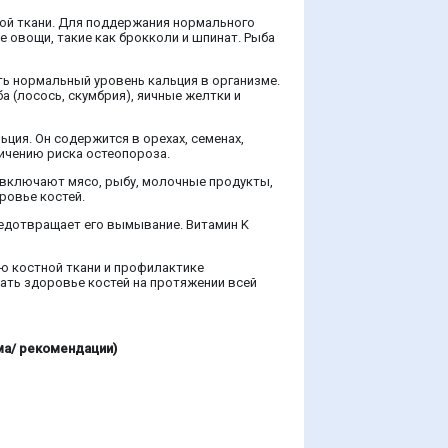
ной ткани. Для поддержания нормального
е овощи, такие как брокколи и шпинат. Рыба
ть нормальный уровень кальция в организме.
а (лосось, скумбрия), яичные желтки и
ия. Он содержится в орехах, семенах,
ичению риска остеопороза.
 включают мясо, рыбу, молочные продукты,
ровье костей.
редотвращает его вымывание. Витамин K
ю костной ткани и профилактике
ть здоровье костей на протяжении всей
ма/ рекомендации)