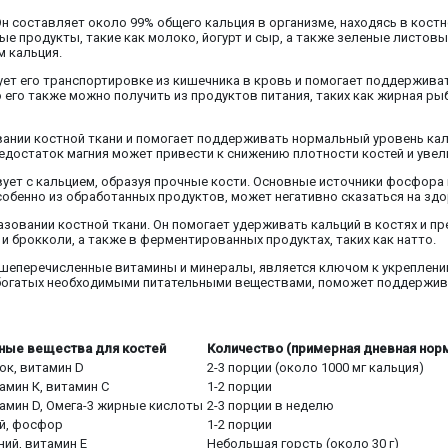
Он составляет около 99% общего кальция в организме, находясь в кост
е продукты, такие как молоко, йогурт и сыр, а также зеленые листовы
м кальция.
ует его транспортировке из кишечника в кровь и помогает поддержива
его также можно получить из продуктов питания, таких как жирная рыб
нии костной ткани и помогает поддерживать нормальный уровень кальц
едостаток магния может привести к снижению плотности костей и увел
вует с кальцием, образуя прочные кости. Основные источники фосфора
собенно из обработанных продуктов, может негативно сказаться на здо
азовании костной ткани. Он помогает удерживать кальций в костях и п
 и брокколи, а также в ферментированных продуктах, таких как натто.
ышеперечисленные витамины и минералы, является ключом к укреплени
 богатых необходимыми питательными веществами, поможет поддержива
ные вещества для костей
Количество (примерная дневная нор
ок, витамин D
2-3 порции (около 1000 мг кальция)
амин К, витамин С
1-2 порции
тамин D, Омега-3 жирные кислоты
2-3 порции в неделю
ий, фосфор
1-2 порции
ний, витамин Е
Небольшая горсть (около 30 г)