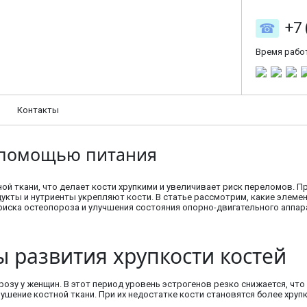
+7 
Время рабо
Контакты
с помощью питания
ой ткани, что делает кости хрупкими и увеличивает риск переломов. П
укты и нутриенты укрепляют кости. В статье рассмотрим, какие элем
иска остеопороза и улучшения состояния опорно-двигательного аппар
 развития хрупкости костей
зу у женщин. В этот период уровень эстрогенов резко снижается, что
шение костной ткани. При их недостатке кости становятся более хруп