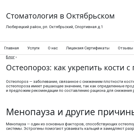
Стоматология в Октябрьском
Люберецкий район, рп. Октябрьский, Спортивная д.1
Главная
Услуги
О нас
Лицензия Сертификаты
Отзывы
Блог
›
Остеопороз: как укрепить кости 
Остеопороз — заболевание, связанное с снижением плотности костн
остеопороза имеет решающее значение, так как определенные прод
и предложим рекомендации по составлению рациона для снижения р
Менопауза и другие причины
Менопауза — один из основных факторов, способствующих остеопоро
системы. Эстрогены помогают усваивать кальций и замедляют разру