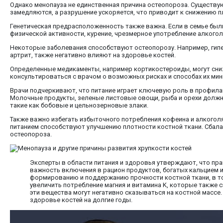
Однако менопауза не единственная причина остеопороза. Существу
замедляются, а разрушение ускоряется, что приводит к снижению п
Генетическая предрасположенность также важна. Если в семье были
физической активности, курение, чрезмерное употребление алкогол
Некоторые заболевания способствуют остеопорозу. Например, гипе
артрит, также негативно влияют на здоровье костей.
Определенные медикаменты, например кортикостероиды, могут сниж
консультироваться с врачом о возможных рисках и способах их ми
Врачи подчеркивают, что питание играет ключевую роль в профилак
Молочные продукты, зеленые листовые овощи, рыба и орехи должн
такие как бобовые и цельнозерновые злаки.
Также важно избегать избыточного потребления кофеина и алкоголя
питанием способствуют улучшению плотности костной ткани. Сбала
остеопороза.
Эксперты в области питания и здоровья утверждают, что пр
важность включения в рацион продуктов, богатых кальцием и
формированию и поддержанию прочности костной ткани, в то
увеличить потребление магния и витамина K, которые также 
эти вещества могут негативно сказываться на костной массе
здоровье костей на долгие годы.