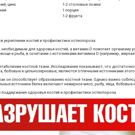
ний, цинк
1-2 столовые ложки
гний
1 порция
1-2 фрукта
 в укреплении костей и профилактике остеопороза:
 необходимым для здоровья костей, а витамин D помогает организму у
вощи и рыба, в сочетании с источниками витамина D (например, жирна
метаболизме костной ткани. Исследования показывают, что достаточн
ена, бобовые и цельнозерновые, являются отличными источниками этого
 как он способствует образованию костной ткани. Однако важно соблюд
альные источники белка включают нежирное мясо, рыбу, яйца, бобовые
 поддержания здоровья костей и профилактики остеопороза.