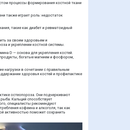
растом процессы формирования костной ткани
зни также играет роль: недостаток
ания, такие как диабет и ревматоидный
ить за своим здоровьем и
оза и укреплении костной системы.
мина D — основа для укрепления костей.
продукты, богатые магнием и фосфором,
ие нагрузки в сочетании с правильным
поддержании здоровья костей и профилактике
актике остеопороза. Они подчеркивают
 рыба. Кальций способствует
того, специалисты рекомендуют
ребления кофеина и алкоголя, так как
ской активностью поможет сохранить