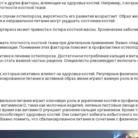
ют и другие факторы, влияющие на здоровье костей. Например, с воз
лотности костной ткани.
 случаи остеопороза, вероятность его развития возрастает. Образ жи
я и неправильное питание могут ухудшить состояние костей.
ртиреоз может привести к потере костной массы. Хронические заболев
ать плотность костной ткани при длительном применении. Важно след
нимизации. Понимание этих факторов поможет в профилактике остеопор
тике и лечении остеопороза. Достаточное потребление кальция и вита
ы стать важной частью рациона. Специалисты рекомендуют включать 
, которые негативно влияют на здоровье костей. Регулярные физическ
нсированное питание и активный образ жизни играют важную роль в 
авильное питание играет ключевую роль в укреплении костей и профил
 витамином D, таких как молочные изделия, зеленые листовые овощи и
 время как витамин D улучшает усвоение кальция организмом. Кроме 
способствуют здоровью костей. Они советуют избегать избыточного пот
. Важно помнить, что сбалансированное питание в сочетании с физиче