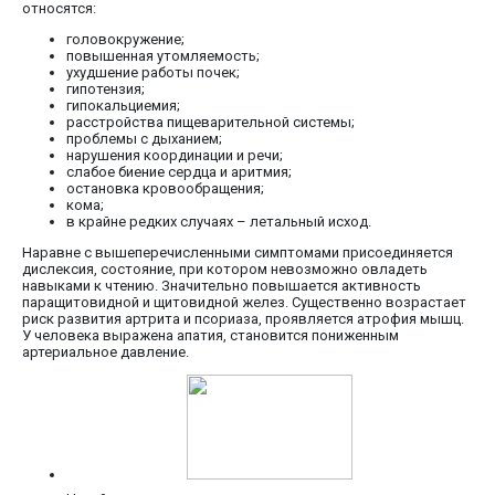
относятся:
головокружение;
повышенная утомляемость;
ухудшение работы почек;
гипотензия;
гипокальциемия;
расстройства пищеварительной системы;
проблемы с дыханием;
нарушения координации и речи;
слабое биение сердца и аритмия;
остановка кровообращения;
кома;
в крайне редких случаях – летальный исход.
Наравне с вышеперечисленными симптомами присоединяется
дислексия, состояние, при котором невозможно овладеть
навыками к чтению. Значительно повышается активность
паращитовидной и щитовидной желез. Существенно возрастает
риск развития артрита и псориаза, проявляется атрофия мышц.
У человека выражена апатия, становится пониженным
артериальное давление.