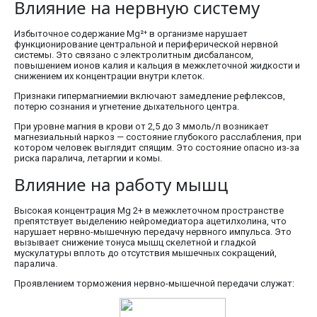
Влияние на нервную систему
Избыточное содержание Mg²⁺ в организме нарушает
функционирование центральной и периферической нервной
системы. Это связано с электролитным дисбалансом,
повышением ионов калия и кальция в межклеточной жидкости и
снижением их концентрации внутри клеток.
Признаки гипермагниемии включают замедление рефлексов,
потерю сознания и угнетение дыхательного центра.
При уровне магния в крови от 2,5 до 3 ммоль/л возникает
магнезиальный наркоз — состояние глубокого расслабления, при
котором человек выглядит спящим. Это состояние опасно из-за
риска паралича, летаргии и комы.
Влияние на работу мышц
Высокая концентрация Mg 2+ в межклеточном пространстве
препятствует выделению нейромедиатора ацетилхолина, что
нарушает нервно-мышечную передачу нервного импульса. Это
вызывает снижение тонуса мышц скелетной и гладкой
мускулатуры вплоть до отсутствия мышечных сокращений,
паралича.
Проявлением торможения нервно-мышечной передачи служат: