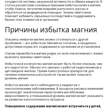
сосудистой системы, мышечной активности и обмена веществ. В
статье рассмотрим основные признаки избытка калия и магния,
чтобы помочь читателям вовремя распознать угрозы и
обратиться за медицинской помощью. Знание симптомов
поможет избежать серьезных последствий и поддерживать
баланс этих элементов в организме.
Причины избытка магния
Опасаясь нехватки магния, можно столкнуться с другой
проблемой — его избытком. Магний не токсичен, и предельно
допустимая норма его содержания в организме не установлена.
Случаи переизбытка магния редки, но если они возникают, важно
выяснить причины симптомов.
Избыточное количество магния может быть более опасным, чем
его недостаток. Обычно это связано с работой надпочечников и
щитовидной железы. Прием психотропных препаратов для
лечения психических расстройств также может повысить
уровень магния.
Избыток магния часто наблюдается у пациентов с
онкологическими заболеваниями. В процессе раковых изменений
происходит значительная перестройка метаболизма
микроэлемента, и повышенный уровень магния может указывать
на развитие онкологического процесса.
Повышенное содержание магния может встречаться у детей,