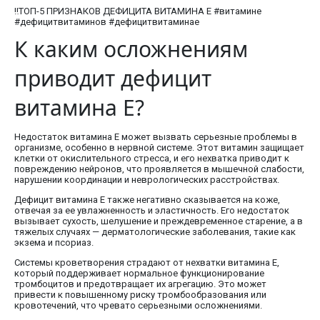
‼️ТОП-5 ПРИЗНАКОВ ДЕФИЦИТА ВИТАМИНА Е #витамине
#дефицитвитаминов #дефицитвитаминае
К каким осложнениям
приводит дефицит
витамина E?
Недостаток витамина E может вызвать серьезные проблемы в
организме, особенно в нервной системе. Этот витамин защищает
клетки от окислительного стресса, и его нехватка приводит к
повреждению нейронов, что проявляется в мышечной слабости,
нарушении координации и неврологических расстройствах.
Дефицит витамина E также негативно сказывается на коже,
отвечая за ее увлажненность и эластичность. Его недостаток
вызывает сухость, шелушение и преждевременное старение, а в
тяжелых случаях — дерматологические заболевания, такие как
экзема и псориаз.
Системы кроветворения страдают от нехватки витамина E,
который поддерживает нормальное функционирование
тромбоцитов и предотвращает их агрегацию. Это может
привести к повышенному риску тромбообразования или
кровотечений, что чревато серьезными осложнениями.