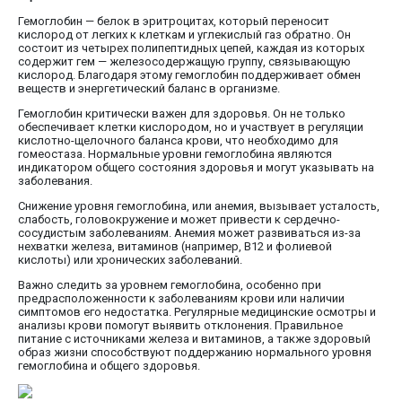
Гемоглобин — белок в эритроцитах, который переносит
кислород от легких к клеткам и углекислый газ обратно. Он
состоит из четырех полипептидных цепей, каждая из которых
содержит гем — железосодержащую группу, связывающую
кислород. Благодаря этому гемоглобин поддерживает обмен
веществ и энергетический баланс в организме.
Гемоглобин критически важен для здоровья. Он не только
обеспечивает клетки кислородом, но и участвует в регуляции
кислотно-щелочного баланса крови, что необходимо для
гомеостаза. Нормальные уровни гемоглобина являются
индикатором общего состояния здоровья и могут указывать на
заболевания.
Снижение уровня гемоглобина, или анемия, вызывает усталость,
слабость, головокружение и может привести к сердечно-
сосудистым заболеваниям. Анемия может развиваться из-за
нехватки железа, витаминов (например, B12 и фолиевой
кислоты) или хронических заболеваний.
Важно следить за уровнем гемоглобина, особенно при
предрасположенности к заболеваниям крови или наличии
симптомов его недостатка. Регулярные медицинские осмотры и
анализы крови помогут выявить отклонения. Правильное
питание с источниками железа и витаминов, а также здоровый
образ жизни способствуют поддержанию нормального уровня
гемоглобина и общего здоровья.