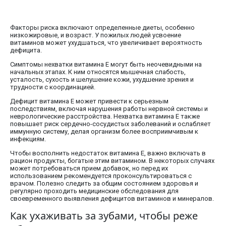
Факторы риска включают определенные диеты, особенно
низкожировые, и возраст. У пожилых людей усвоение
витаминов может ухудшаться, что увеличивает вероятность
дефицита.
Симптомы нехватки витамина E могут быть неочевидными на
начальных этапах. К ним относятся мышечная слабость,
усталость, сухость и шелушение кожи, ухудшение зрения и
трудности с координацией.
Дефицит витамина E может привести к серьезным
последствиям, включая нарушения работы нервной системы и
неврологические расстройства. Нехватка витамина E также
повышает риск сердечно-сосудистых заболеваний и ослабляет
иммунную систему, делая организм более восприимчивым к
инфекциям.
Чтобы восполнить недостаток витамина E, важно включать в
рацион продукты, богатые этим витамином. В некоторых случаях
может потребоваться прием добавок, но перед их
использованием рекомендуется проконсультироваться с
врачом. Полезно следить за общим состоянием здоровья и
регулярно проходить медицинские обследования для
своевременного выявления дефицитов витаминов и минералов.
Как ухаживать за зубами, чтобы реже