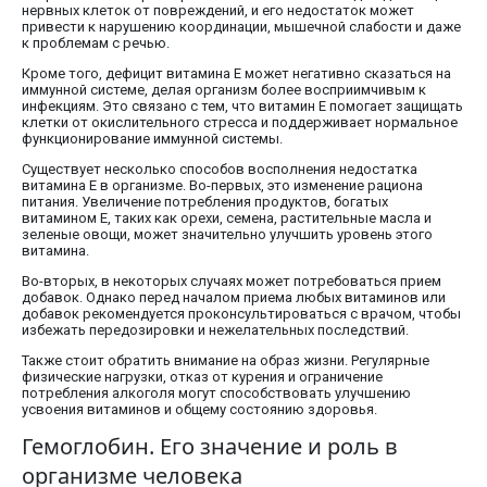
нервных клеток от повреждений, и его недостаток может
привести к нарушению координации, мышечной слабости и даже
к проблемам с речью.
Кроме того, дефицит витамина E может негативно сказаться на
иммунной системе, делая организм более восприимчивым к
инфекциям. Это связано с тем, что витамин E помогает защищать
клетки от окислительного стресса и поддерживает нормальное
функционирование иммунной системы.
Существует несколько способов восполнения недостатка
витамина E в организме. Во-первых, это изменение рациона
питания. Увеличение потребления продуктов, богатых
витамином E, таких как орехи, семена, растительные масла и
зеленые овощи, может значительно улучшить уровень этого
витамина.
Во-вторых, в некоторых случаях может потребоваться прием
добавок. Однако перед началом приема любых витаминов или
добавок рекомендуется проконсультироваться с врачом, чтобы
избежать передозировки и нежелательных последствий.
Также стоит обратить внимание на образ жизни. Регулярные
физические нагрузки, отказ от курения и ограничение
потребления алкоголя могут способствовать улучшению
усвоения витаминов и общему состоянию здоровья.
Гемоглобин. Его значение и роль в
организме человека