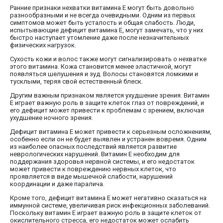
Ранние признаки нехватки витамина E могут быть довольно
разнообразными и не всегда очевидными. Одним из первых
симптомов может быть усталость и общая слабость. Люди,
испытывающие дефицит витамина E, могут замечать, что у них
быстро наступает утомление даже после незначительных
физических нагрузок.
Сухость кожи и волос также могут сигнализировать о нехватке
этого витамина. Кожа становится менее эластичной, могут
появляться шелушения и зуд. Волосы становятся ломкими и
тусклыми, теряя свой естественный блеск.
Другим важным признаком является ухудшение зрения. Витамин
E играет важную роль в защите клеток глаз от повреждений, и
его дефицит может привести к проблемам с зрением, включая
ухудшение ночного зрения.
Дефицит витамина E может привести к серьезным осложнениям,
особенно если он не будет выявлен и устранен вовремя. Одним
из наиболее опасных последствий является развитие
неврологических нарушений. Витамин E необходим для
поддержания здоровья нервной системы, и его недостаток
может привести к повреждению нервных клеток, что
проявляется в виде мышечной слабости, нарушений
координации и даже паралича.
Кроме того, дефицит витамина E может негативно сказаться на
иммунной системе, увеличивая риск инфекционных заболеваний.
Поскольку витамин E играет важную роль в защите клеток от
окислительного стресса, его недостаток может ослабить