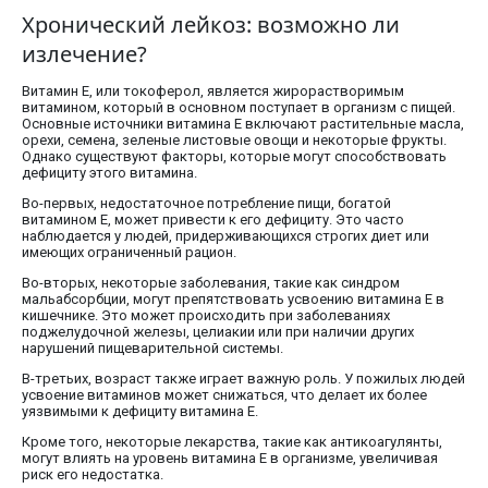
Хронический лейкоз: возможно ли
излечение?
Витамин E, или токоферол, является жирорастворимым
витамином, который в основном поступает в организм с пищей.
Основные источники витамина E включают растительные масла,
орехи, семена, зеленые листовые овощи и некоторые фрукты.
Однако существуют факторы, которые могут способствовать
дефициту этого витамина.
Во-первых, недостаточное потребление пищи, богатой
витамином E, может привести к его дефициту. Это часто
наблюдается у людей, придерживающихся строгих диет или
имеющих ограниченный рацион.
Во-вторых, некоторые заболевания, такие как синдром
мальабсорбции, могут препятствовать усвоению витамина E в
кишечнике. Это может происходить при заболеваниях
поджелудочной железы, целиакии или при наличии других
нарушений пищеварительной системы.
В-третьих, возраст также играет важную роль. У пожилых людей
усвоение витаминов может снижаться, что делает их более
уязвимыми к дефициту витамина E.
Кроме того, некоторые лекарства, такие как антикоагулянты,
могут влиять на уровень витамина E в организме, увеличивая
риск его недостатка.