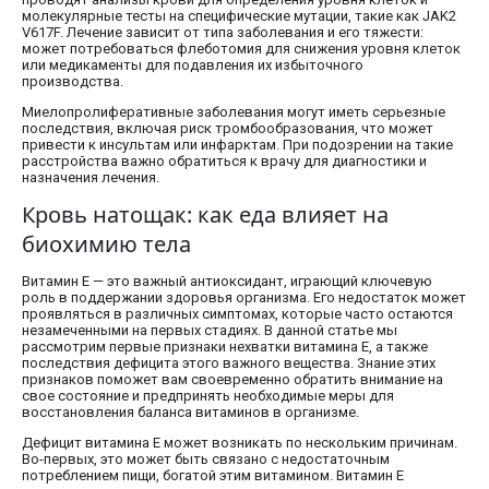
молекулярные тесты на специфические мутации, такие как JAK2
V617F. Лечение зависит от типа заболевания и его тяжести:
может потребоваться флеботомия для снижения уровня клеток
или медикаменты для подавления их избыточного
производства.
Миелопролиферативные заболевания могут иметь серьезные
последствия, включая риск тромбообразования, что может
привести к инсультам или инфарктам. При подозрении на такие
расстройства важно обратиться к врачу для диагностики и
назначения лечения.
Кровь натощак: как еда влияет на
биохимию тела
Витамин E — это важный антиоксидант, играющий ключевую
роль в поддержании здоровья организма. Его недостаток может
проявляться в различных симптомах, которые часто остаются
незамеченными на первых стадиях. В данной статье мы
рассмотрим первые признаки нехватки витамина E, а также
последствия дефицита этого важного вещества. Знание этих
признаков поможет вам своевременно обратить внимание на
свое состояние и предпринять необходимые меры для
восстановления баланса витаминов в организме.
Дефицит витамина E может возникать по нескольким причинам.
Во-первых, это может быть связано с недостаточным
потреблением пищи, богатой этим витамином. Витамин E