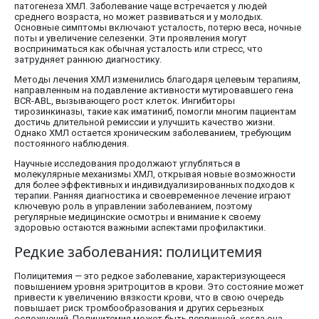
патогенеза ХМЛ. Заболевание чаще встречается у людей
среднего возраста, но может развиваться и у молодых.
Основные симптомы включают усталость, потерю веса, ночные
поты и увеличение селезенки. Эти проявления могут
восприниматься как обычная усталость или стресс, что
затрудняет раннюю диагностику.
Методы лечения ХМЛ изменились благодаря целевым терапиям,
направленным на подавление активности мутировавшего гена
BCR-ABL, вызывающего рост клеток. Ингибиторы
тирозинкиназы, такие как иматиниб, помогли многим пациентам
достичь длительной ремиссии и улучшить качество жизни.
Однако ХМЛ остается хроническим заболеванием, требующим
постоянного наблюдения.
Научные исследования продолжают углубляться в
молекулярные механизмы ХМЛ, открывая новые возможности
для более эффективных и индивидуализированных подходов к
терапии. Ранняя диагностика и своевременное лечение играют
ключевую роль в управлении заболеванием, поэтому
регулярные медицинские осмотры и внимание к своему
здоровью остаются важными аспектами профилактики.
Редкие заболевания: полицитемия
Полицитемия — это редкое заболевание, характеризующееся
повышением уровня эритроцитов в крови. Это состояние может
привести к увеличению вязкости крови, что в свою очередь
повышает риск тромбообразования и других серьезных
осложнений. Полицитемия может быть первичной, когда она