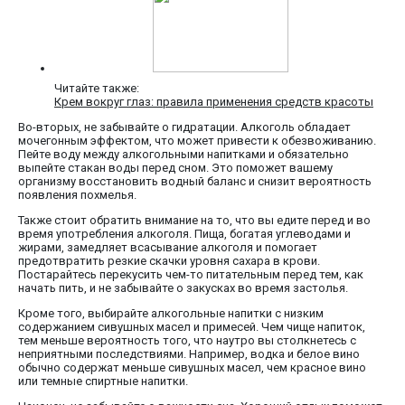
Читайте также:
Крем вокруг глаз: правила применения средств красоты
Во-вторых, не забывайте о гидратации. Алкоголь обладает
мочегонным эффектом, что может привести к обезвоживанию.
Пейте воду между алкогольными напитками и обязательно
выпейте стакан воды перед сном. Это поможет вашему
организму восстановить водный баланс и снизит вероятность
появления похмелья.
Также стоит обратить внимание на то, что вы едите перед и во
время употребления алкоголя. Пища, богатая углеводами и
жирами, замедляет всасывание алкоголя и помогает
предотвратить резкие скачки уровня сахара в крови.
Постарайтесь перекусить чем-то питательным перед тем, как
начать пить, и не забывайте о закусках во время застолья.
Кроме того, выбирайте алкогольные напитки с низким
содержанием сивушных масел и примесей. Чем чище напиток,
тем меньше вероятность того, что наутро вы столкнетесь с
неприятными последствиями. Например, водка и белое вино
обычно содержат меньше сивушных масел, чем красное вино
или темные спиртные напитки.