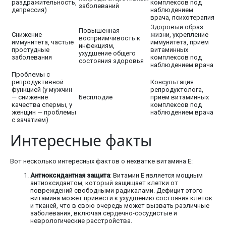
раздражительность,
комплексов под
заболеваний
депрессия)
наблюдением
врача, психотерапия
Здоровый образ
Повышенная
Снижение
жизни, укрепление
восприимчивость к
иммунитета, частые
иммунитета, прием
инфекциям,
простудные
витаминных
ухудшение общего
заболевания
комплексов под
состояния здоровья
наблюдением врача
Проблемы с
репродуктивной
Консультация
функцией (у мужчин
репродуктолога,
— снижение
Бесплодие
прием витаминных
качества спермы, у
комплексов под
женщин — проблемы
наблюдением врача
с зачатием)
Интересные факты
Вот несколько интересных фактов о нехватке витамина Е:
Антиоксидантная защита
: Витамин Е является мощным
антиоксидантом, который защищает клетки от
повреждений свободными радикалами. Дефицит этого
витамина может привести к ухудшению состояния клеток
и тканей, что в свою очередь может вызвать различные
заболевания, включая сердечно-сосудистые и
неврологические расстройства.