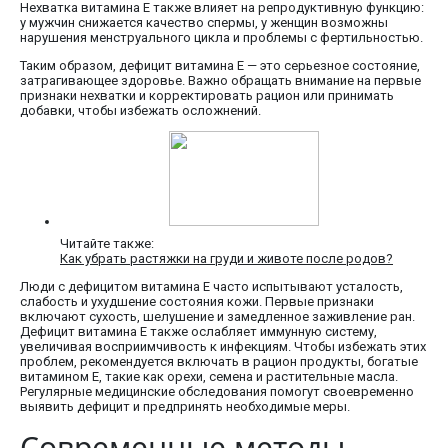
Нехватка витамина E также влияет на репродуктивную функцию:
у мужчин снижается качество спермы, у женщин возможны
нарушения менструального цикла и проблемы с фертильностью.
Таким образом, дефицит витамина E — это серьезное состояние,
затрагивающее здоровье. Важно обращать внимание на первые
признаки нехватки и корректировать рацион или принимать
добавки, чтобы избежать осложнений.
Читайте также:
Как убрать растяжки на груди и животе после родов?
Люди с дефицитом витамина E часто испытывают усталость,
слабость и ухудшение состояния кожи. Первые признаки
включают сухость, шелушение и замедленное заживление ран.
Дефицит витамина E также ослабляет иммунную систему,
увеличивая восприимчивость к инфекциям. Чтобы избежать этих
проблем, рекомендуется включать в рацион продукты, богатые
витамином E, такие как орехи, семена и растительные масла.
Регулярные медицинские обследования помогут своевременно
выявить дефицит и предпринять необходимые меры.
Современные методы