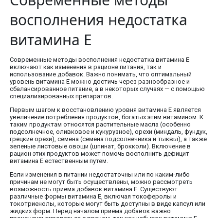
восполнения недостатка
витамина E
Современные методы восполнения недостатка витамина E
включают как изменения в рационе питания, так и
использование добавок. Важно понимать, что оптимальный
уровень витамина E можно достичь через разнообразное и
сбалансированное питание, а в некоторых случаях — с помощью
специализированных препаратов.
Первым шагом к восстановлению уровня витамина E является
увеличение потребления продуктов, богатых этим витамином. К
таким продуктам относятся растительные масла (особенно
подсолнечное, оливковое и кукурузное), орехи (миндаль, фундук,
грецкие орехи), семена (семена подсолнечника и тыквы), а также
зеленые листовые овощи (шпинат, брокколи). Включение в
рацион этих продуктов может помочь восполнить дефицит
витамина E естественным путем.
Если изменения в питании недостаточны или по каким-либо
причинам не могут быть осуществлены, можно рассмотреть
возможность приема добавок витамина E. Существуют
различные формы витамина E, включая токоферолы и
токотриенолы, которые могут быть доступны в виде капсул или
жидких форм. Перед началом приема добавок важно