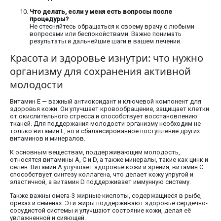
Что делать, если у меня есть вопросы после
процедуры?
Не стесняйтесь обращаться к своему врачу с любыми
вопросами или беспокойствами. Важно понимать
результаты и дальнейшие шаги в вашем лечении.
Красота и здоровье изнутри: что нужно
организму для сохранения активной
молодости
Витамин E — важный антиоксидант и ключевой компонент для
здоровья кожи. Он улучшает кровообращение, защищает клетки
от окислительного стресса и способствует восстановлению
тканей. Для поддержания молодости организму необходим не
только витамин E, но и сбалансированное поступление других
витаминов и минералов.
К основным веществам, поддерживающим молодость,
относятся витамины A, C и D, а также минералы, такие как цинк и
селен. Витамин A улучшает здоровье кожи и зрения, витамин C
способствует синтезу коллагена, что делает кожу упругой и
эластичной, а витамин D поддерживает иммунную систему.
Также важны омега-3 жирные кислоты, содержащиеся в рыбе,
орехах и семенах. Эти жиры поддерживают здоровье сердечно-
сосудистой системы и улучшают состояние кожи, делая её
увлажненной и сияющей.