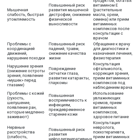
продуктов, богатых
Повышенный риск
витамином Е
Мышечная
развития мышечной
(растительные
слабость, быстрая
дистрофии, снижение
масла, орехи,
утомляемость
физической
семена) или прием
выносливости
витаминных
комплексов после
консультации с
врачом
Проблемы с
Повышенный риск
Обращение к врачу
координацией
падений, травм,
для диагностики и
движений,
снижение качества
назначения лечения,
нарушение походки
жизни
физиотерапия
Консультация
Нарушение зрения
Повреждение
офтальмолога,
(снижение остроты
сетчатки глаза,
коррекция зрения,
зрения, появление
развитие катаракты,
прием витаминных
«мушек» перед
глаукомы
комплексов под
глазами)
наблюдением врача
Проблемы с кожей
Использование
Повышенная
(сухость,
увлажняющих
восприимчивость к
шелушение,
кремов, прием
инфекциям,
появление ран,
витаминных
преждевременное
которые медленно
комплексов,
старение кожи
заживают)
здоровое питание
Консультация
Нервные
невролога,
Повышенный риск
расстройства
психотерапевта,
развития
(слабость,
прием витаминных
нейродегенеративных