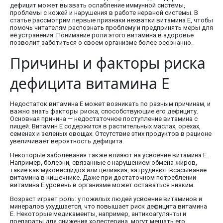
дефицит может вызвать ослабление иммунной системы,
проблемы с кожей и нарушения в работе нервной системы. В
статье рассмотрим первые признаки нехватки витамина Е, чтобы
помочь читателям распознать проблему и предпринять меры для
её устранения. Понимание роли этого витамина в здоровье
позволит заботиться о своем организме более осознанно.
Причины и факторы риска
дефицита витамина E
Недостаток витамина E может возникать по разным причинам, и
важно знать факторы риска, способствующие его дефициту.
Основная причина — недостаточное поступление витамина с
пищей. Витамин E содержится в растительных маслах, орехах,
семенах и зеленых овощах. Отсутствие этих продуктов в рационе
увеличивает вероятность дефицита.
Некоторые заболевания также влияют на усвоение витамина E.
Например, болезни, связанные с нарушением обмена жиров,
такие как муковисцидоз или целиакия, затрудняют всасывание
витамина в кишечнике. Даже при достаточном потреблении
витамина E уровень в организме может оставаться низким.
Возраст играет роль: у пожилых людей усвоение витаминов и
минералов ухудшается, что повышает риск дефицита витамина
E. Некоторые медикаменты, например, антикоагулянты и
препараты для снижения холестерина, могут мешать его