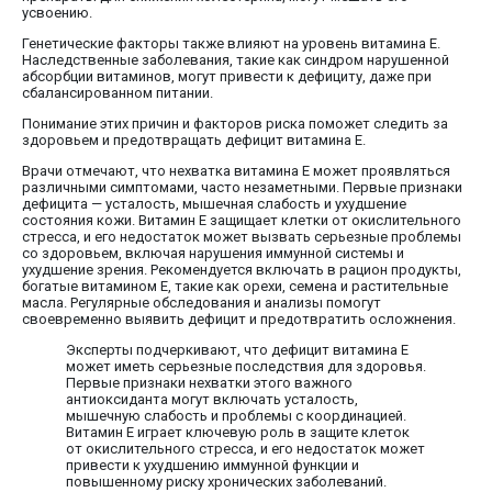
усвоению.
Генетические факторы также влияют на уровень витамина E.
Наследственные заболевания, такие как синдром нарушенной
абсорбции витаминов, могут привести к дефициту, даже при
сбалансированном питании.
Понимание этих причин и факторов риска поможет следить за
здоровьем и предотвращать дефицит витамина E.
Врачи отмечают, что нехватка витамина E может проявляться
различными симптомами, часто незаметными. Первые признаки
дефицита — усталость, мышечная слабость и ухудшение
состояния кожи. Витамин E защищает клетки от окислительного
стресса, и его недостаток может вызвать серьезные проблемы
со здоровьем, включая нарушения иммунной системы и
ухудшение зрения. Рекомендуется включать в рацион продукты,
богатые витамином E, такие как орехи, семена и растительные
масла. Регулярные обследования и анализы помогут
своевременно выявить дефицит и предотвратить осложнения.
Эксперты подчеркивают, что дефицит витамина Е
может иметь серьезные последствия для здоровья.
Первые признаки нехватки этого важного
антиоксиданта могут включать усталость,
мышечную слабость и проблемы с координацией.
Витамин Е играет ключевую роль в защите клеток
от окислительного стресса, и его недостаток может
привести к ухудшению иммунной функции и
повышенному риску хронических заболеваний.