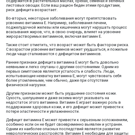
содержится в растительных маслах, орехах, семенах и зеленых
листовых овощах. Если ваш рацион беден этими продуктами,
риск дефицита возрастает.
Во-вторых, некоторые заболевания могут препятствовать
усвоению витамина E. Например, заболевания печени,
поджелудочной железы или кишечника могут нарушать процесс
всасывания жиров, что, в свою очередь, влияет на усвоение
жирорастворимых витаминов, включая витамин E.
Также стоит отметить, что возраст может быть фактором риска.
С возрастом усвоение витаминов может ухудшаться, и пожилые
люди чаще сталкиваются с дефицитом витаминов.
Ранние признаки дефицита витамина E могут быть довольно
неявными и легко спутаны с другими состояниями. Одним из
первых симптомов является усталость и слабость. Люди,
испытывающие нехватку витамина E, могут чувствовать себя
более утомленными, чем обычно, даже при отсутствии
физической нагрузки.
Другим признаком может быть ухудшение состояния кожи.
Сухость, шелушение и даже экзема могут указывать на
недостаток этого витамина. Витамин E играет важную роль в
поддержании здоровья кожи, и его дефицит может привести к
потере эластичности и увлажненности.
Дефицит витамина E может привести к серьезным осложнениям,
особенно если он не будет своевременно выявлен и устранен.
Одним из наиболее опасных последствий является развитие
неврологических расстройств. Витамин E необходим для защиты