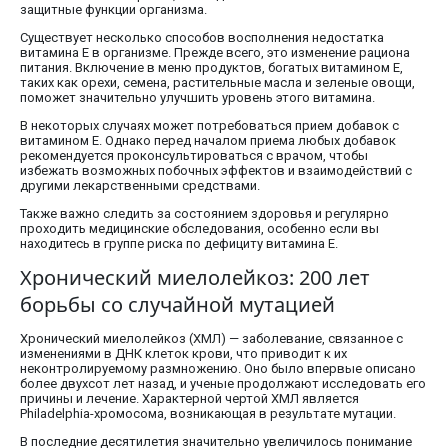
защитные функции организма.
Существует несколько способов восполнения недостатка
витамина E в организме. Прежде всего, это изменение рациона
питания. Включение в меню продуктов, богатых витамином E,
таких как орехи, семена, растительные масла и зеленые овощи,
поможет значительно улучшить уровень этого витамина.
В некоторых случаях может потребоваться прием добавок с
витамином E. Однако перед началом приема любых добавок
рекомендуется проконсультироваться с врачом, чтобы
избежать возможных побочных эффектов и взаимодействий с
другими лекарственными средствами.
Также важно следить за состоянием здоровья и регулярно
проходить медицинские обследования, особенно если вы
находитесь в группе риска по дефициту витамина E.
Хронический миелолейкоз: 200 лет
борьбы со случайной мутацией
Хронический миелолейкоз (ХМЛ) — заболевание, связанное с
изменениями в ДНК клеток крови, что приводит к их
неконтролируемому размножению. Оно было впервые описано
более двухсот лет назад, и ученые продолжают исследовать его
причины и лечение. Характерной чертой ХМЛ является
Philadelphia-хромосома, возникающая в результате мутации.
В последние десятилетия значительно увеличилось понимание