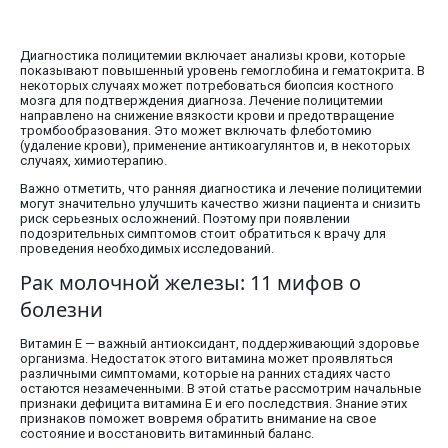
Диагностика полицитемии включает анализы крови, которые
показывают повышенный уровень гемоглобина и гематокрита. В
некоторых случаях может потребоваться биопсия костного
мозга для подтверждения диагноза. Лечение полицитемии
направлено на снижение вязкости крови и предотвращение
тромбообразования. Это может включать флеботомию
(удаление крови), применение антикоагулянтов и, в некоторых
случаях, химиотерапию.
Важно отметить, что ранняя диагностика и лечение полицитемии
могут значительно улучшить качество жизни пациента и снизить
риск серьезных осложнений. Поэтому при появлении
подозрительных симптомов стоит обратиться к врачу для
проведения необходимых исследований.
Рак молочной железы: 11 мифов о
болезни
Витамин E — важный антиоксидант, поддерживающий здоровье
организма. Недостаток этого витамина может проявляться
различными симптомами, которые на ранних стадиях часто
остаются незамеченными. В этой статье рассмотрим начальные
признаки дефицита витамина E и его последствия. Знание этих
признаков поможет вовремя обратить внимание на свое
состояние и восстановить витаминный баланс.