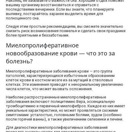
Наконец, не забывайте о важности сна. Хороший отдых поможет
вашему организму восстановиться и справиться с
последствиями вечеринки. Если вы знаете, что планируете
выпивку, постарайтесь заранее выделить время для
полноценного сна.
Следуя этим простым рекомендациям, вы сможете значительно
снизить риск возникновения похмелья и сделать свои праздники
более приятными и беззаботными.
Миелопролиферативное
новообразование крови — что это за
болезнь?
Миелопролиферативные заболевания крови — это группа
патологий, характеризующихся избыточным образованием
клеток крови в костном мозге из-за мутаций в стволовых
клетках. Эти изменения приводят к ненормальному увеличению
числа клеток, что может вызвать осложнения.
Наиболее распространенные миелопролиферативные
заболевания включают полицитемию Вера, эссенциальную
тромбоцитемию и первичный миелофиброз. Каждое из них имеет
уникальные характеристики, но может проявляться схожими
симптомами: усталостью, головными болями, зудом (особенно
после горячей ванны), а также увеличением селезенки и печени.
Для диагностики миелопролиферативных заболеваний
проводят анализы крови для определения уровня клеток и