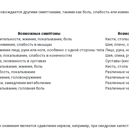
овождается другими симптомами, такими как боль, слабость или измене
Возможные симптомы
Возмо
ительности, жжение, покалывание, боль
Кисти, стопы,
онемение, слабость в мышцах
Шея, плечо, с
мение лица, руки или ноги, особенно с одной стороны тела
Лицо, рука, 
е, покалывание, слабость в конечностях
Шея, спина, р
е, скованность в суставах
Суставы (кист
алывание, жжение, боль
Кисть, стопа
бость, покалывание
Различные ча
мение, головокружение
Различные ча
ки, замедление метаболизма
Различные ча
алывание, головная боль
Различные ча
н онемения является сдавление нервов, например, при синдроме запястн