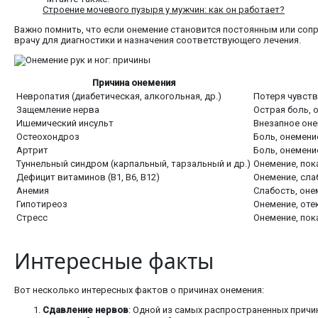
Строение мочевого пузыря у мужчин: как он работает?
Важно помнить, что если онемение становится постоянным или сопр
врачу для диагностики и назначения соответствующего лечения.
Причина онемения
Невропатия (диабетическая, алкогольная, др.)
Потеря чувств
Защемление нерва
Острая боль, 
Ишемический инсульт
Внезапное оне
Остеохондроз
Боль, онемени
Артрит
Боль, онемени
Туннельный синдром (карпальный, тарзальный и др.)
Онемение, пок
Дефицит витаминов (В1, В6, В12)
Онемение, сла
Анемия
Слабость, оне
Гипотиреоз
Онемение, оте
Стресс
Онемение, пок
Интересные факты
Вот несколько интересных фактов о причинах онемения:
Сдавление нервов
: Одной из самых распространенных причи