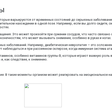
ны
торые варьируются от временных состояний до серьезных заболевани
ительном нахождении в одной позе. Например, если вы долго сидите, ск
остях.
щения. Это может произойти при сужении сосудов, что часто связано 
конечностям, что может вызывать онемение, особенно в руках и ногах.
ных заболеваний. Например, диабетическая невропатия — это осложнен
 наблюдаться и при рассеянном склерозе, когда иммунная система ат
витаминов, особенно витаминов группы B, которые играют важную роль
, как следствие, к онемению.
ние. В такие моменты организм может реагировать на эмоциональное н