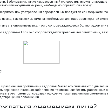
в. Заболевания, такие как рассеянный склероз или инсульт, нарушают
тью или нарушениями речи, необходимо обратиться к врачу.
 например, при употреблении определенных продуктов или медикаментов
 языка, так как эти витамины необходимы для здоровья нервной сист
 вызывать онемение языка, часто сопровождающееся болью, зудом или 
о здоровьем. Если оно сопровождается тревожными симптомами, важно
н?
с различными проблемами здоровья. Часто его связывают с длительны
ь серьезнее, включая заболевания, такие как диабет или рассеянный с
ливать этот симптом, создавая ощущение покалывания или онемения в 
редотвращения осложнений.
вождаться онемением лица?