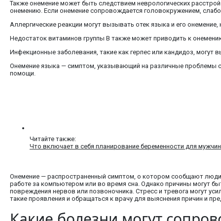
Также онемение может быть следствием неврологических расстройст
онемению. Если онемение сопровождается головокружением, слабос
Аллергические реакции могут вызывать отек языка и его онемение,
Недостаток витаминов группы B также может приводить к онемению
Инфекционные заболевания, такие как герпес или кандидоз, могут
Онемение языка — симптом, указывающий на различные проблемы с
помощи.
Читайте также:
Что включает в себя планирование беременности для мужчи
Онемение — распространенный симптом, о котором сообщают люди 
работе за компьютером или во время сна. Однако причины могут быт
повреждения нервов или позвоночника. Стресс и тревога могут уси
такие проявления и обращаться к врачу для выяснения причин и п
Какие болезни могут сопро