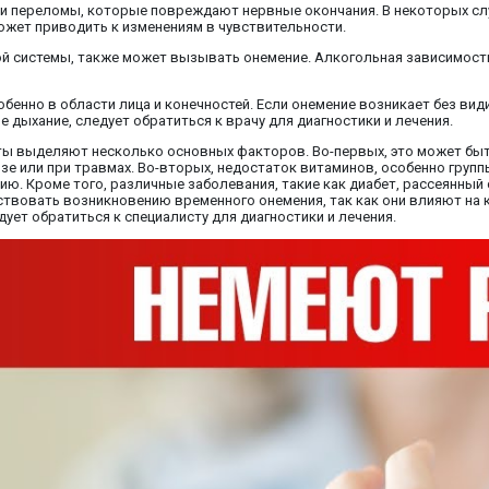
ли переломы, которые повреждают нервные окончания. В некоторых сл
может приводить к изменениям в чувствительности.
ой системы, также может вызывать онемение. Алкогольная зависимост
бенно в области лица и конечностей. Если онемение возникает без ви
 дыхание, следует обратиться к врачу для диагностики и лечения.
ты выделяют несколько основных факторов. Во-первых, это может быт
зе или при травмах. Во-вторых, недостаток витаминов, особенно групп
ию. Кроме того, различные заболевания, такие как диабет, рассеянный
ствовать возникновению временного онемения, так как они влияют на 
ует обратиться к специалисту для диагностики и лечения.