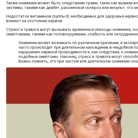
Также онемение может быть следствием травм, таких как вывихи и
системы, такими как диабет, рассеянный склероз или инсульт, что 
Недостаток витаминов группы B, необходимых для здоровья нервн
влияют на состояние нервов.
Стресс и тревога могут вызывать временные эпизоды онемения, осо
симптомами, такими как головокружение, слабость или затрудненное
Онемение может возникать по различным причинам, и экспер
часто происходит при длительном нахождении в неудобной по
нарушению нервной проводимости и, как следствие, к онемен
подобные симптомы. Наконец, стресс и тревога могут способ
Важно помнить, что при частом или длительном онемении след