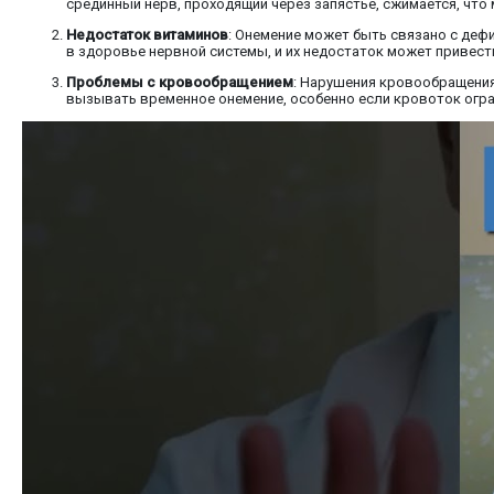
срединный нерв, проходящий через запястье, сжимается, что
Недостаток витаминов
: Онемение может быть связано с деф
в здоровье нервной системы, и их недостаток может привест
Проблемы с кровообращением
: Нарушения кровообращения
вызывать временное онемение, особенно если кровоток огра