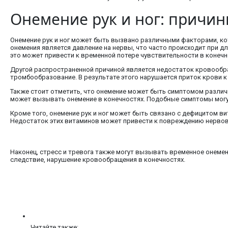
Онемение рук и ног: причи
Онемение рук и ног может быть вызвано различными факторами, ко
онемения является давление на нервы, что часто происходит при дл
это может привести к временной потере чувствительности в конечн
Другой распространенной причиной является недостаток кровообра
тромбообразование. В результате этого нарушается приток крови к 
Также стоит отметить, что онемение может быть симптомом различ
может вызывать онемение в конечностях. Подобные симптомы могут
Кроме того, онемение рук и ног может быть связано с дефицитом 
Недостаток этих витаминов может привести к повреждению нервов и
Наконец, стресс и тревога также могут вызывать временное онеме
следствие, нарушение кровообращения в конечностях.
Читайте также: