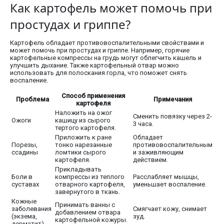
Как картофель может помочь при
простудах и гриппе?
Картофель обладает противовоспалительными свойствами и
может помочь при простудах и гриппе. Например, горячие
картофельные компрессы на грудь могут облегчить кашель и
улучшить дыхание. Также картофельный отвар можно
использовать для полоскания горла, что поможет снять
воспаление.
Способ применения
Проблема
Примечания
картофеля
Наложить на ожог
Сменить повязку через 2-
Ожоги
кашицу из сырого
3 часа.
тертого картофеля.
Приложить к ране
Обладает
Порезы,
тонко нарезанные
противовоспалительным
ссадины
ломтики сырого
и заживляющим
картофеля.
действием.
Прикладывать
Боли в
компрессы из теплого
Расслабляет мышцы,
суставах
отварного картофеля,
уменьшает воспаление.
завернутого в ткань.
Кожные
Принимать ванны с
заболевания
Смягчает кожу, снимает
добавлением отвара
(экзема,
зуд.
картофельной кожуры.
дерматит)