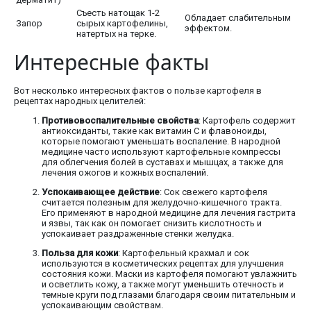
Съесть натощак 1-2
Обладает слабительным
Запор
сырых картофелины,
эффектом.
натертых на терке.
Интересные факты
Вот несколько интересных фактов о пользе картофеля в
рецептах народных целителей:
Противовоспалительные свойства
: Картофель содержит
антиоксиданты, такие как витамин C и флавоноиды,
которые помогают уменьшать воспаление. В народной
медицине часто используют картофельные компрессы
для облегчения болей в суставах и мышцах, а также для
лечения ожогов и кожных воспалений.
Успокаивающее действие
: Сок свежего картофеля
считается полезным для желудочно-кишечного тракта.
Его применяют в народной медицине для лечения гастрита
и язвы, так как он помогает снизить кислотность и
успокаивает раздраженные стенки желудка.
Польза для кожи
: Картофельный крахмал и сок
используются в косметических рецептах для улучшения
состояния кожи. Маски из картофеля помогают увлажнить
и осветлить кожу, а также могут уменьшить отечность и
темные круги под глазами благодаря своим питательным и
успокаивающим свойствам.