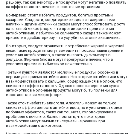
рациону, так как некоторые продукты могут негативно повлиять
на эффективность лечения и состояние организма.
Во-первых, стоит избегать продуктов, богатых простыми
сахарами. Сладости, кондитерские изделия, газированные
напитки и другие источники сахара могут способствовать росту
патогенной микрофлоры, что противоречит цели лечения
антибиотиками. Избыточное количество сахара также может
привести к дисбактериозу, что усугубит состояние кишечника.
Во-вторых, следует ограничить потребление жирной и жареной
пищи. Такие продукты могут замедлить процесс пищеварения и
усвоения антибиотиков, а также вызвать дискомфорт в
желудке. Жирные блюда могут перегружать печень, что в
условиях приема антибиотиков нежелательно.
Третьим пунктом являются молочные продукты, особенно в
первые дни приема антибиотиков. Некоторые антибиотики могут
взаимодействовать с кальцием, содержащимся в молоке, что
снижает их эффективность. Однако после завершения курса
антибиотиков молочные продукты могут быть полезны для
восстановления микрофлоры.
Также стоит избегать алкоголя. Алкоголь может не только
снижать эффективность антибиотиков, но и увеличивать риск
побочных эффектов, таких как тошнота, головокружение и
проблемы с печенью. Важно помнить, что некоторые
антибиотики могут вызывать серьезные реакции при
взаимодействии с алкоголем.
Наконец, следует быть осторожным с продуктами, содержащими