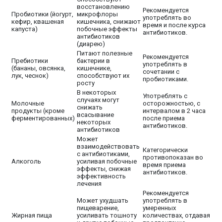
восстановлению
Рекомендуется
Пробиотики (йогурт,
микрофлоры
употреблять во
кефир, квашеная
кишечника, снижают
время и после курса
капуста)
побочные эффекты
антибиотиков.
антибиотиков
(диарею)
Питают полезные
Рекомендуется
Пребиотики
бактерии в
употреблять в
(бананы, овсянка,
кишечнике,
сочетании с
лук, чеснок)
способствуют их
пробиотиками.
росту
В некоторых
Употреблять с
случаях могут
Молочные
осторожностью, с
снижать
продукты (кроме
интервалом в 2 часа
всасывание
ферментированных)
после приема
некоторых
антибиотиков.
антибиотиков
Может
взаимодействовать
Категорически
с антибиотиками,
противопоказан во
Алкоголь
усиливая побочные
время приема
эффекты, снижая
антибиотиков.
эффективность
лечения
Рекомендуется
Может ухудшать
употреблять в
пищеварение,
умеренных
Жирная пища
усиливать тошноту
количествах, отдавая