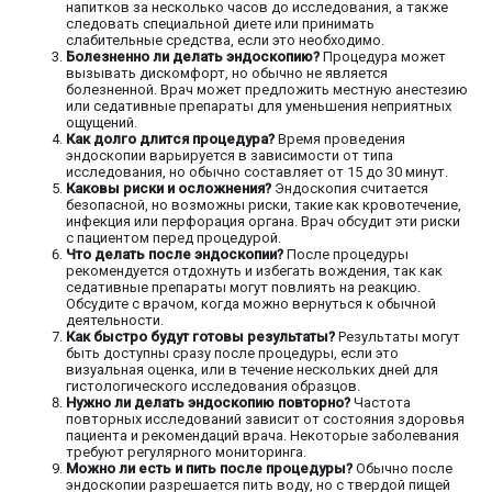
напитков за несколько часов до исследования, а также
следовать специальной диете или принимать
слабительные средства, если это необходимо.
Болезненно ли делать эндоскопию?
Процедура может
вызывать дискомфорт, но обычно не является
болезненной. Врач может предложить местную анестезию
или седативные препараты для уменьшения неприятных
ощущений.
Как долго длится процедура?
Время проведения
эндоскопии варьируется в зависимости от типа
исследования, но обычно составляет от 15 до 30 минут.
Каковы риски и осложнения?
Эндоскопия считается
безопасной, но возможны риски, такие как кровотечение,
инфекция или перфорация органа. Врач обсудит эти риски
с пациентом перед процедурой.
Что делать после эндоскопии?
После процедуры
рекомендуется отдохнуть и избегать вождения, так как
седативные препараты могут повлиять на реакцию.
Обсудите с врачом, когда можно вернуться к обычной
деятельности.
Как быстро будут готовы результаты?
Результаты могут
быть доступны сразу после процедуры, если это
визуальная оценка, или в течение нескольких дней для
гистологического исследования образцов.
Нужно ли делать эндоскопию повторно?
Частота
повторных исследований зависит от состояния здоровья
пациента и рекомендаций врача. Некоторые заболевания
требуют регулярного мониторинга.
Можно ли есть и пить после процедуры?
Обычно после
эндоскопии разрешается пить воду, но с твердой пищей