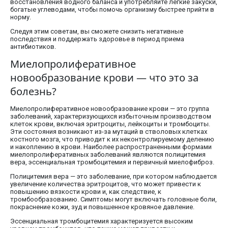
восстановления водного баланса и употребляйте легкие закуски,
богатые углеводами, чтобы помочь организму быстрее прийти в
норму.
Следуя этим советам, вы сможете снизить негативные
последствия и поддержать здоровье в период приема
антибиотиков.
Миелопролиферативное
новообразование крови — что это за
болезнь?
Миелопролиферативное новообразование крови — это группа
заболеваний, характеризующихся избыточным производством
клеток крови, включая эритроциты, лейкоциты и тромбоциты.
Эти состояния возникают из-за мутаций в стволовых клетках
костного мозга, что приводит к их неконтролируемому делению
и накоплению в крови. Наиболее распространенными формами
миелопролиферативных заболеваний являются полицитемия
вера, эссенциальная тромбоцитемия и первичный миелофиброз.
Полицитемия вера — это заболевание, при котором наблюдается
увеличение количества эритроцитов, что может привести к
повышению вязкости крови и, как следствие, к
тромбообразованию. Симптомы могут включать головные боли,
покраснение кожи, зуд и повышенное кровяное давление.
Эссенциальная тромбоцитемия характеризуется высоким