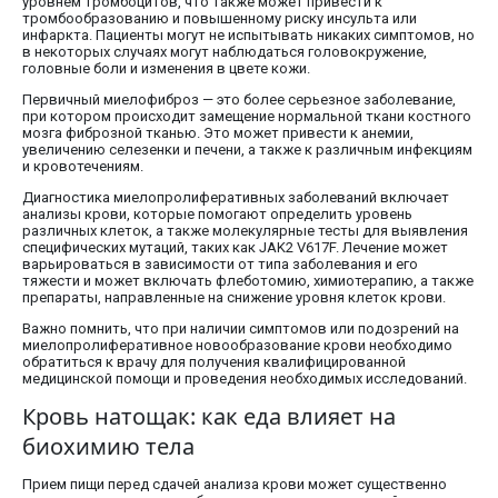
уровнем тромбоцитов, что также может привести к
тромбообразованию и повышенному риску инсульта или
инфаркта. Пациенты могут не испытывать никаких симптомов, но
в некоторых случаях могут наблюдаться головокружение,
головные боли и изменения в цвете кожи.
Первичный миелофиброз — это более серьезное заболевание,
при котором происходит замещение нормальной ткани костного
мозга фиброзной тканью. Это может привести к анемии,
увеличению селезенки и печени, а также к различным инфекциям
и кровотечениям.
Диагностика миелопролиферативных заболеваний включает
анализы крови, которые помогают определить уровень
различных клеток, а также молекулярные тесты для выявления
специфических мутаций, таких как JAK2 V617F. Лечение может
варьироваться в зависимости от типа заболевания и его
тяжести и может включать флеботомию, химиотерапию, а также
препараты, направленные на снижение уровня клеток крови.
Важно помнить, что при наличии симптомов или подозрений на
миелопролиферативное новообразование крови необходимо
обратиться к врачу для получения квалифицированной
медицинской помощи и проведения необходимых исследований.
Кровь натощак: как еда влияет на
биохимию тела
Прием пищи перед сдачей анализа крови может существенно