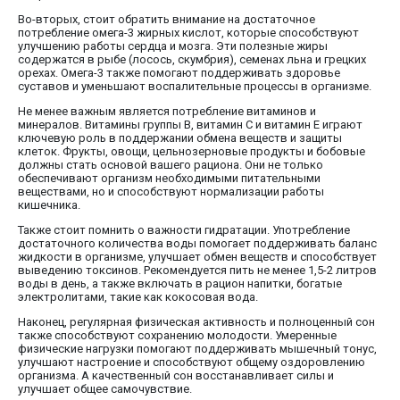
Во-вторых, стоит обратить внимание на достаточное
потребление омега-3 жирных кислот, которые способствуют
улучшению работы сердца и мозга. Эти полезные жиры
содержатся в рыбе (лосось, скумбрия), семенах льна и грецких
орехах. Омега-3 также помогают поддерживать здоровье
суставов и уменьшают воспалительные процессы в организме.
Не менее важным является потребление витаминов и
минералов. Витамины группы B, витамин C и витамин E играют
ключевую роль в поддержании обмена веществ и защиты
клеток. Фрукты, овощи, цельнозерновые продукты и бобовые
должны стать основой вашего рациона. Они не только
обеспечивают организм необходимыми питательными
веществами, но и способствуют нормализации работы
кишечника.
Также стоит помнить о важности гидратации. Употребление
достаточного количества воды помогает поддерживать баланс
жидкости в организме, улучшает обмен веществ и способствует
выведению токсинов. Рекомендуется пить не менее 1,5-2 литров
воды в день, а также включать в рацион напитки, богатые
электролитами, такие как кокосовая вода.
Наконец, регулярная физическая активность и полноценный сон
также способствуют сохранению молодости. Умеренные
физические нагрузки помогают поддерживать мышечный тонус,
улучшают настроение и способствуют общему оздоровлению
организма. А качественный сон восстанавливает силы и
улучшает общее самочувствие.