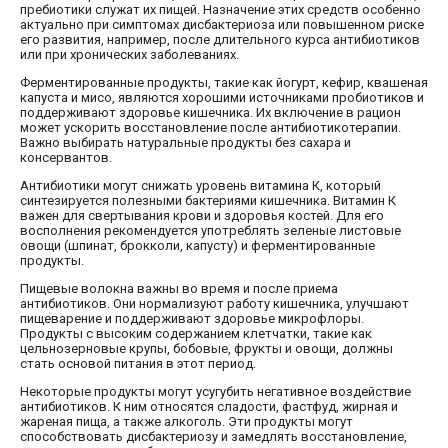
пребиотики служат их пищей. Назначение этих средств особенно
актуально при симптомах дисбактериоза или повышенном риске
его развития, например, после длительного курса антибиотиков
или при хронических заболеваниях.
Ферментированные продукты, такие как йогурт, кефир, квашеная
капуста и мисо, являются хорошими источниками пробиотиков и
поддерживают здоровье кишечника. Их включение в рацион
может ускорить восстановление после антибиотикотерапии.
Важно выбирать натуральные продукты без сахара и
консервантов.
Антибиотики могут снижать уровень витамина К, который
синтезируется полезными бактериями кишечника. Витамин К
важен для свертывания крови и здоровья костей. Для его
восполнения рекомендуется употреблять зеленые листовые
овощи (шпинат, брокколи, капусту) и ферментированные
продукты.
Пищевые волокна важны во время и после приема
антибиотиков. Они нормализуют работу кишечника, улучшают
пищеварение и поддерживают здоровье микрофлоры.
Продукты с высоким содержанием клетчатки, такие как
цельнозерновые крупы, бобовые, фрукты и овощи, должны
стать основой питания в этот период.
Некоторые продукты могут усугубить негативное воздействие
антибиотиков. К ним относятся сладости, фастфуд, жирная и
жареная пища, а также алкоголь. Эти продукты могут
способствовать дисбактериозу и замедлять восстановление,