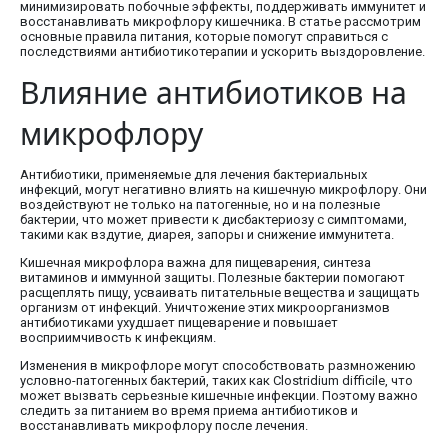
минимизировать побочные эффекты, поддерживать иммунитет и
восстанавливать микрофлору кишечника. В статье рассмотрим
основные правила питания, которые помогут справиться с
последствиями антибиотикотерапии и ускорить выздоровление.
Влияние антибиотиков на
микрофлору
Антибиотики, применяемые для лечения бактериальных
инфекций, могут негативно влиять на кишечную микрофлору. Они
воздействуют не только на патогенные, но и на полезные
бактерии, что может привести к дисбактериозу с симптомами,
такими как вздутие, диарея, запоры и снижение иммунитета.
Кишечная микрофлора важна для пищеварения, синтеза
витаминов и иммунной защиты. Полезные бактерии помогают
расщеплять пищу, усваивать питательные вещества и защищать
организм от инфекций. Уничтожение этих микроорганизмов
антибиотиками ухудшает пищеварение и повышает
восприимчивость к инфекциям.
Изменения в микрофлоре могут способствовать размножению
условно-патогенных бактерий, таких как Clostridium difficile, что
может вызвать серьезные кишечные инфекции. Поэтому важно
следить за питанием во время приема антибиотиков и
восстанавливать микрофлору после лечения.