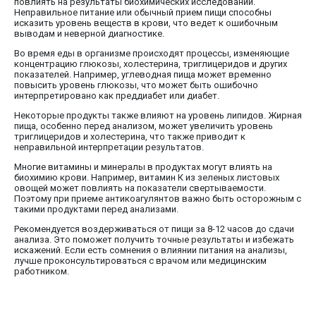
повлиять на результаты биохимических исследований.
Неправильное питание или обычный прием пищи способны
исказить уровень веществ в крови, что ведет к ошибочным
выводам и неверной диагностике.
Во время еды в организме происходят процессы, изменяющие
концентрацию глюкозы, холестерина, триглицеридов и других
показателей. Например, углеводная пища может временно
повысить уровень глюкозы, что может быть ошибочно
интерпретировано как преддиабет или диабет.
Некоторые продукты также влияют на уровень липидов. Жирная
пища, особенно перед анализом, может увеличить уровень
триглицеридов и холестерина, что также приводит к
неправильной интерпретации результатов.
Многие витамины и минералы в продуктах могут влиять на
биохимию крови. Например, витамин К из зеленых листовых
овощей может повлиять на показатели свертываемости.
Поэтому при приеме антикоагулянтов важно быть осторожным с
такими продуктами перед анализами.
Рекомендуется воздерживаться от пищи за 8-12 часов до сдачи
анализа. Это поможет получить точные результаты и избежать
искажений. Если есть сомнения о влиянии питания на анализы,
лучше проконсультироваться с врачом или медицинским
работником.