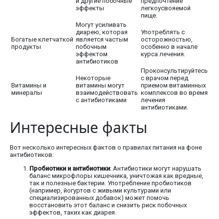
и другие побочные
предпочтение
эффекты
легкоусвояемой
пище.
Могут усиливать
диарею, которая
Употреблять с
Богатые клетчаткой
является частым
осторожностью,
продукты
побочным
особенно в начале
эффектом
курса лечения.
антибиотиков
Проконсультируйтесь
Некоторые
с врачом перед
Витамины и
витамины могут
приемом витаминных
минералы
взаимодействовать
комплексов во время
с антибиотиками
лечения
антибиотиками.
Интересные факты
Вот несколько интересных фактов о правилах питания на фоне
антибиотиков:
Пробиотики и антибиотики
: Антибиотики могут нарушать
баланс микрофлоры кишечника, уничтожая как вредные,
так и полезные бактерии. Употребление пробиотиков
(например, йогуртов с живыми культурами или
специализированных добавок) может помочь
восстановить этот баланс и снизить риск побочных
эффектов, таких как диарея.