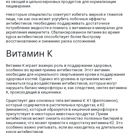
из овощей и цельнозерновых продуктов для нормализации
пищеварения.
Некоторые специалисты советуют избегать жирной и тяжелой
пищи, так как она может усугубить побочные эффекты
антибиотиков. Необходимо поддерживать достаточное
потребление жидкости и помнить о витаминах и минералах для
укрепления иммунитета. Сбалансированное питание во время
курса антибиотиков способствует более быстрому
восстановлению и снижению риска осложнений.
Витамин К
Витамин К играет важную роль в поддержании здоровья,
особенно во время приема антибиотиков. Этот витамин
необходим для нормального свертывания крови и поддержания
здоровья костей. Однако его уровень в организме может
снижаться под воздействием антибиотиков, которые могут
нарушать баланс микрофлоры и, как следствие, синтез витамина
К, происходящий в кишечнике.
Существует два основных типа витамина К: К1 (филлохинон),
который содержится в растительных продуктах, и К2
(менахинон), который образуется в кишечной микрофлоре и
присутствует в некоторых животных продуктах. Прием
антибиотиков может снизить количество полезных бактерий в
кишечнике, что может привести к недостатку витамина К2. Это
особенно важно учитывать, если вы находитесь на длительном
курсе антибиотиков.