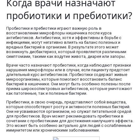
Когда врачи назначают
пробиотики и пребиотики?
Пробиотики и пребиотики играют важную роль в
восстановлении микрофлоры кишечника после курса
антибиотиков. Антибиотики, хотя и эффективны в борьбе с
инфекциями, могут негативно влиять на баланс полезных и
вредных бактерий в организме. В результате этого может
возникнуть дисбактериоз, который проявляется различными
симптомами, такими как вздутие живота, диарея или запоры.
Врачи часто назначают пробиотики, когда наблюдают признаки
нарушения микрофлоры или в случае, если пациенту предстоит
длительный курс антибиотиков. Пробиотики содержат живые
микроорганизмы, которые помогают восстановить баланс
бактерий в кишечнике. Они могут быть особенно полезны после
приема широкоспектровых антибиотиков, которые уничтожают
как патогенные, так и полезные бактерии.
Пребиотики, в свою очередь, представляют собой вещества,
которые способствуют росту и активности полезных бактерий.
Они не усваиваются организмом, но служат питательной средой
для пробиотиков. Врач может рекомендовать пребиотики в
сочетании с пробиотиками для достижения наилучшего эффекта.
Это может быть особенно актуально для людей с ослабленным
иммунитетом или хроническими заболеваниями.