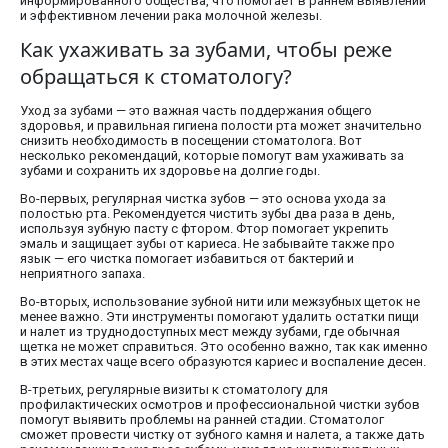
информированного общества, что помогает в раннем выявлении
и эффективном лечении рака молочной железы.
Как ухаживать за зубами, чтобы реже
обращаться к стоматологу?
Уход за зубами — это важная часть поддержания общего
здоровья, и правильная гигиена полости рта может значительно
снизить необходимость в посещении стоматолога. Вот
несколько рекомендаций, которые помогут вам ухаживать за
зубами и сохранить их здоровье на долгие годы.
Во-первых, регулярная чистка зубов — это основа ухода за
полостью рта. Рекомендуется чистить зубы два раза в день,
используя зубную пасту с фтором. Фтор помогает укрепить
эмаль и защищает зубы от кариеса. Не забывайте также про
язык — его чистка помогает избавиться от бактерий и
неприятного запаха.
Во-вторых, использование зубной нити или межзубных щеток не
менее важно. Эти инструменты помогают удалить остатки пищи
и налет из труднодоступных мест между зубами, где обычная
щетка не может справиться. Это особенно важно, так как именно
в этих местах чаще всего образуются кариес и воспаление десен.
В-третьих, регулярные визиты к стоматологу для
профилактических осмотров и профессиональной чистки зубов
помогут выявить проблемы на ранней стадии. Стоматолог
сможет провести чистку от зубного камня и налета, а также дать