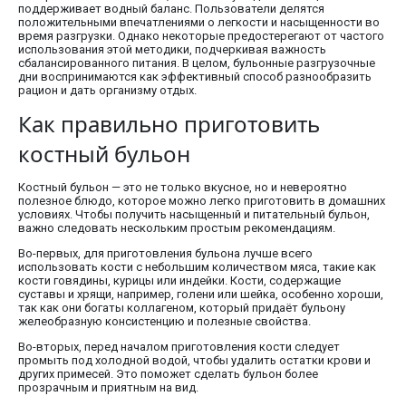
поддерживает водный баланс. Пользователи делятся
положительными впечатлениями о легкости и насыщенности во
время разгрузки. Однако некоторые предостерегают от частого
использования этой методики, подчеркивая важность
сбалансированного питания. В целом, бульонные разгрузочные
дни воспринимаются как эффективный способ разнообразить
рацион и дать организму отдых.
Как правильно приготовить
костный бульон
Костный бульон — это не только вкусное, но и невероятно
полезное блюдо, которое можно легко приготовить в домашних
условиях. Чтобы получить насыщенный и питательный бульон,
важно следовать нескольким простым рекомендациям.
Во-первых, для приготовления бульона лучше всего
использовать кости с небольшим количеством мяса, такие как
кости говядины, курицы или индейки. Кости, содержащие
суставы и хрящи, например, голени или шейка, особенно хороши,
так как они богаты коллагеном, который придаёт бульону
желеобразную консистенцию и полезные свойства.
Во-вторых, перед началом приготовления кости следует
промыть под холодной водой, чтобы удалить остатки крови и
других примесей. Это поможет сделать бульон более
прозрачным и приятным на вид.