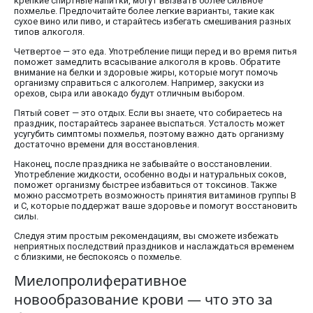
крепкие спиртные напитки, могут вызвать более сильное
похмелье. Предпочитайте более легкие варианты, такие как
сухое вино или пиво, и старайтесь избегать смешивания разных
типов алкоголя.
Четвертое — это еда. Употребление пищи перед и во время питья
поможет замедлить всасывание алкоголя в кровь. Обратите
внимание на белки и здоровые жиры, которые могут помочь
организму справиться с алкоголем. Например, закуски из
орехов, сыра или авокадо будут отличным выбором.
Пятый совет — это отдых. Если вы знаете, что собираетесь на
праздник, постарайтесь заранее выспаться. Усталость может
усугубить симптомы похмелья, поэтому важно дать организму
достаточно времени для восстановления.
Наконец, после праздника не забывайте о восстановлении.
Употребление жидкости, особенно воды и натуральных соков,
поможет организму быстрее избавиться от токсинов. Также
можно рассмотреть возможность принятия витаминов группы B
и C, которые поддержат ваше здоровье и помогут восстановить
силы.
Следуя этим простым рекомендациям, вы сможете избежать
неприятных последствий праздников и наслаждаться временем
с близкими, не беспокоясь о похмелье.
Миелопролиферативное
новообразование крови — что это за