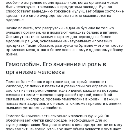
особенно актуально после праздников, когда организм может
быть перегружен токсинами и продуктами распада. Бульон
способствует выведению токсинов и улучшает общее состояние
крови, что в свою очередь положительно сказывается на
здоровье.
Важно помнить, что разгрузочные дни на бульоне не только
очищают организм, но и помогают наладить баланс в питании.
Они могут стать отличным стартом для перехода на более
здоровый рацион, основанный на натуральных и полезных
продуктах. Таким образом, разгрузка на бульоне — это не просто
временная мера, а шаг к более осознанному и здоровому образу
жизни.
Гемоглобин. Его значение и роль в
организме человека
Гемоглобин — белок в эритроцитах, который переносит
кислород от легких к клеткам и углекислый газ обратно. Он
состоит из четырех полипептидных цепей, каждая из которых
связана с гемом — железосодержащей группой, способной
связывать кислород. Уровень гемоглобина в крови — важный
показатель здоровья; его недостаток может привести к анемии,
вызывая усталость и слабость.
Гемоглобин выполняет несколько ключевых функций. Он
обеспечивает клетки кислородом, необходимым для их
функционирования. Без достаточного кислорода клетки не могут
производить энергию, что нарушает обмен веществ и ухудшает