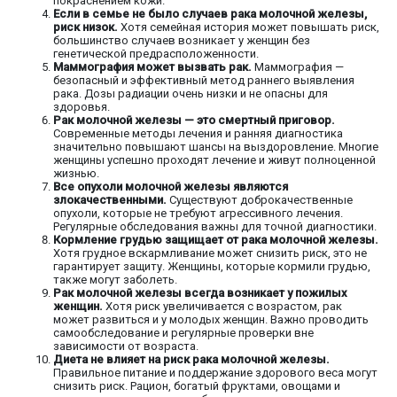
покраснением кожи.
Если в семье не было случаев рака молочной железы,
риск низок.
Хотя семейная история может повышать риск,
большинство случаев возникает у женщин без
генетической предрасположенности.
Маммография может вызвать рак.
Маммография —
безопасный и эффективный метод раннего выявления
рака. Дозы радиации очень низки и не опасны для
здоровья.
Рак молочной железы — это смертный приговор.
Современные методы лечения и ранняя диагностика
значительно повышают шансы на выздоровление. Многие
женщины успешно проходят лечение и живут полноценной
жизнью.
Все опухоли молочной железы являются
злокачественными.
Существуют доброкачественные
опухоли, которые не требуют агрессивного лечения.
Регулярные обследования важны для точной диагностики.
Кормление грудью защищает от рака молочной железы.
Хотя грудное вскармливание может снизить риск, это не
гарантирует защиту. Женщины, которые кормили грудью,
также могут заболеть.
Рак молочной железы всегда возникает у пожилых
женщин.
Хотя риск увеличивается с возрастом, рак
может развиться и у молодых женщин. Важно проводить
самообследование и регулярные проверки вне
зависимости от возраста.
Диета не влияет на риск рака молочной железы.
Правильное питание и поддержание здорового веса могут
снизить риск. Рацион, богатый фруктами, овощами и