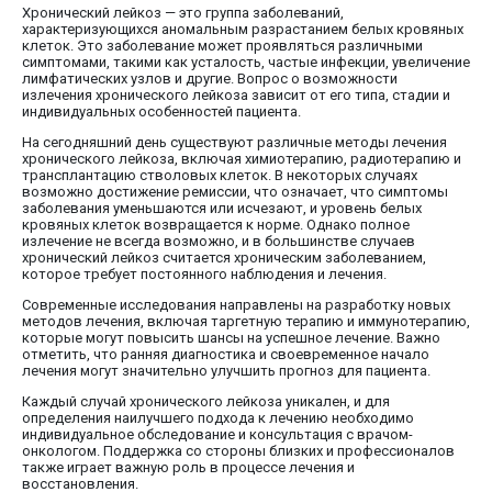
Хронический лейкоз — это группа заболеваний,
характеризующихся аномальным разрастанием белых кровяных
клеток. Это заболевание может проявляться различными
симптомами, такими как усталость, частые инфекции, увеличение
лимфатических узлов и другие. Вопрос о возможности
излечения хронического лейкоза зависит от его типа, стадии и
индивидуальных особенностей пациента.
На сегодняшний день существуют различные методы лечения
хронического лейкоза, включая химиотерапию, радиотерапию и
трансплантацию стволовых клеток. В некоторых случаях
возможно достижение ремиссии, что означает, что симптомы
заболевания уменьшаются или исчезают, и уровень белых
кровяных клеток возвращается к норме. Однако полное
излечение не всегда возможно, и в большинстве случаев
хронический лейкоз считается хроническим заболеванием,
которое требует постоянного наблюдения и лечения.
Современные исследования направлены на разработку новых
методов лечения, включая таргетную терапию и иммунотерапию,
которые могут повысить шансы на успешное лечение. Важно
отметить, что ранняя диагностика и своевременное начало
лечения могут значительно улучшить прогноз для пациента.
Каждый случай хронического лейкоза уникален, и для
определения наилучшего подхода к лечению необходимо
индивидуальное обследование и консультация с врачом-
онкологом. Поддержка со стороны близких и профессионалов
также играет важную роль в процессе лечения и
восстановления.