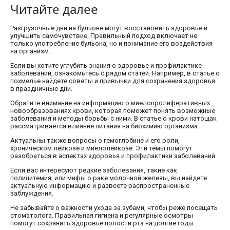
Читайте далее
Разгрузочные дни на бульоне могут восстановить здоровье и
улучшить самочувствие. Правильный подход включает не
только употребление бульона, но и понимание его воздействия
на организм.
Если вы хотите углубить знания о здоровье и профилактике
заболеваний, ознакомьтесь с рядом статей. Например, в статье о
похмелье найдете советы и привычки для сохранения здоровья
в праздничные дни.
Обратите внимание на информацию о миелопролиферативных
новообразованиях крови, которая поможет понять возможные
заболевания и методы борьбы с ними. В статье о крови натощак
рассматривается влияние питания на биохимию организма.
Актуальны также вопросы о гемоглобине и его роли,
хроническом лейкозе и миелолейкозе. Эти темы помогут
разобраться в аспектах здоровья и профилактики заболеваний.
Если вас интересуют редкие заболевания, такие как
полицитемия, или мифы о раке молочной железы, вы найдете
актуальную информацию и развеете распространенные
заблуждения.
Не забывайте о важности ухода за зубами, чтобы реже посещать
стоматолога. Правильная гигиена и регулярные осмотры
помогут сохранить здоровье полости рта на долгие годы.