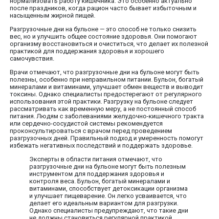
нормализовать работу кишечника. Это особенно актуально
после праздников, когда рацион часто бывает избыточным и
насыщенным жирной пищей.
Разгрузочные дни на бульоне — это способ не только снизить
вес, но и улучшить общее состояние здоровья. Они помогают
организму восстановиться и очиститься, что делает их полезной
практикой для поддержания здоровья и хорошего
самочувствия.
Врачи отмечают, что разгрузочные дни на бульоне могут быть
полезны, особенно при неправильном питании. Бульон, богатый
минералами и витаминами, улучшает обмен веществ и выводит
токсины. Однако специалисты предостерегают от регулярного
использования этой практики. Разгрузку на бульоне следует
рассматривать как временную меру, а не постоянный способ
питания. Людям с заболеваниями желудочно-кишечного тракта
или сердечно-сосудистой системы рекомендуется
проконсультироваться с врачом перед проведением
разгрузочных дней. Правильный подход и умеренность помогут
избежать негативных последствий и поддержать здоровье.
Эксперты в области питания отмечают, что
разгрузочные дни на бульоне могут быть полезным
инструментом для поддержания здоровья и
контроля веса. Бульон, богатый минералами и
витаминами, способствует детоксикации организма
и улучшает пищеварение. Он легко усваивается, что
делает его идеальным вариантом для разгрузки.
Однако специалисты предупреждают, что такие дни
не должны становиться регулярной практикой.