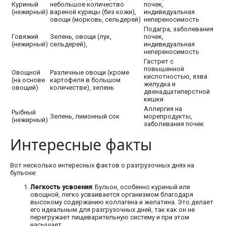
Куриный
небольшое количество
почек,
(нежирный)
вареной курицы (без кожи),
индивидуальная
овощи (морковь, сельдерей)
непереносимость
Подагра, заболевания
Говяжий
Зелень, овощи (лук,
почек,
(нежирный)
сельдерей),
индивидуальная
непереносимость
Гастрит с
повышенной
Овощной
Различные овощи (кроме
кислотностью, язва
(на основе
картофеля в большом
желудка и
овощей)
количестве), зелень
двенадцатиперстной
кишки
Аллергия на
Рыбный
Зелень, лимонный сок
морепродукты,
(нежирный)
заболевания почек
Интересные факты
Вот несколько интересных фактов о разгрузочных днях на
бульоне:
Легкость усвоения
: Бульон, особенно куриный или
овощной, легко усваивается организмом благодаря
высокому содержанию коллагена и желатина. Это делает
его идеальным для разгрузочных дней, так как он не
перегружает пищеварительную систему и при этом
насыщает.