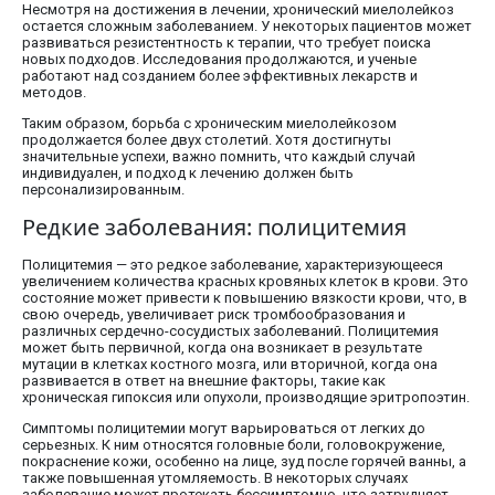
Несмотря на достижения в лечении, хронический миелолейкоз
остается сложным заболеванием. У некоторых пациентов может
развиваться резистентность к терапии, что требует поиска
новых подходов. Исследования продолжаются, и ученые
работают над созданием более эффективных лекарств и
методов.
Таким образом, борьба с хроническим миелолейкозом
продолжается более двух столетий. Хотя достигнуты
значительные успехи, важно помнить, что каждый случай
индивидуален, и подход к лечению должен быть
персонализированным.
Редкие заболевания: полицитемия
Полицитемия — это редкое заболевание, характеризующееся
увеличением количества красных кровяных клеток в крови. Это
состояние может привести к повышению вязкости крови, что, в
свою очередь, увеличивает риск тромбообразования и
различных сердечно-сосудистых заболеваний. Полицитемия
может быть первичной, когда она возникает в результате
мутации в клетках костного мозга, или вторичной, когда она
развивается в ответ на внешние факторы, такие как
хроническая гипоксия или опухоли, производящие эритропоэтин.
Симптомы полицитемии могут варьироваться от легких до
серьезных. К ним относятся головные боли, головокружение,
покраснение кожи, особенно на лице, зуд после горячей ванны, а
также повышенная утомляемость. В некоторых случаях
заболевание может протекать бессимптомно, что затрудняет