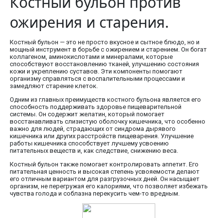
Костный бульон против
ожирения и старения.
Костный бульон — это не просто вкусное и сытное блюдо, но и
мощный инструмент в борьбе с ожирением и старением. Он богат
коллагеном, аминокислотами и минералами, которые
способствуют восстановлению тканей, улучшению состояния
кожи и укреплению суставов. Эти компоненты помогают
организму справляться с воспалительными процессами и
замедляют старение клеток.
Одним из главных преимуществ костного бульона является его
способность поддерживать здоровье пищеварительной
системы. Он содержит желатин, который помогает
восстанавливать слизистую оболочку кишечника, что особенно
важно для людей, страдающих от синдрома дырявого
кишечника или других расстройств пищеварения. Улучшение
работы кишечника способствует лучшему усвоению
питательных веществ и, как следствие, снижению веса.
Костный бульон также помогает контролировать аппетит. Его
питательная ценность и высокая степень усвояемости делают
его отличным вариантом для разгрузочных дней. Он насыщает
организм, не перегружая его калориями, что позволяет избежать
чувства голода и соблазна перекусить чем-то вредным.