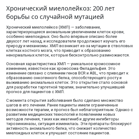
Хронический миелолейкоз: 200 лет
борьбы со случайной мутацией
Хронический миелолейкоз (ХМЛ) — заболевание,
характеризующееся аномальным увеличением клеток крови,
особенно миелоидных. Оно было впервые описано более
двухсот лет назад, и исследователи продолжают изучать его
природу и механизмы. ХМЛ возникает из-за мутации в стволовых
клетках костного мозга, что приводит к образованию
ненормальных клеток, которые бесконтрольно размножаются.
Основная характеристика ХМЛ — уникальное хромосомное
изменение, известное как хромосома Филадельфия. Это
изменение связано с слиянием генов BCR и ABL, что приводит к
образованию онкогенного белка, способствующего росту и
выживанию аномальных клеток. Это открытие стало основой
для разработки таргетной терапии, значительно улучшившей
прогноз для пациентов с ХМЛ.
С момента открытия заболевания было сделано множество
шагов в его лечении. Ранее пациенты имели ограниченные
возможности терапии, и прогноз был неблагоприятным. Однако с
развитием медицинских технологий и появлением новых
методов лечения, таких как иматиниб и другие ингибиторы
тирозинкиназы, ситуация изменилась. Эти препараты блокируют
активность аномального белка, что снижает количество
миелоидных клеток и улучшает состояние пациентов.