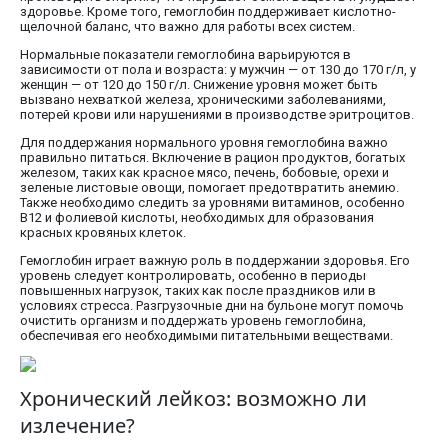
здоровье. Кроме того, гемоглобин поддерживает кислотно-
щелочной баланс, что важно для работы всех систем.
Нормальные показатели гемоглобина варьируются в
зависимости от пола и возраста: у мужчин — от 130 до 170 г/л, у
женщин — от 120 до 150 г/л. Снижение уровня может быть
вызвано нехваткой железа, хроническими заболеваниями,
потерей крови или нарушениями в производстве эритроцитов.
Для поддержания нормального уровня гемоглобина важно
правильно питаться. Включение в рацион продуктов, богатых
железом, таких как красное мясо, печень, бобовые, орехи и
зеленые листовые овощи, помогает предотвратить анемию.
Также необходимо следить за уровнями витаминов, особенно
B12 и фолиевой кислоты, необходимых для образования
красных кровяных клеток.
Гемоглобин играет важную роль в поддержании здоровья. Его
уровень следует контролировать, особенно в периоды
повышенных нагрузок, таких как после праздников или в
условиях стресса. Разгрузочные дни на бульоне могут помочь
очистить организм и поддержать уровень гемоглобина,
обеспечивая его необходимыми питательными веществами.
Хронический лейкоз: возможно ли
излечение?