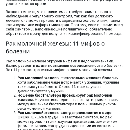
уровень клеток крови.
Важно отметить, что полицитемия требует внимательного
наблюдения и регулярного контроля, так как без должного
лечения она может привести к серьезным осложнениям, таким
как инсульт или инфаркт миокарда. Поэтому, если вы заметили у
себя симптомы, напоминающие полицитемию, обязательно
обратитесь к врачу для получения квалифицированной помощи.
Рак молочной железы: 11 мифов о
болезни
Рак молочной железы окружен мифами и недоразумениями.
Важно развеять их для повышения осведомленности о болезни.
Вот 11 распространенных мифов о раке молочной железы:
Рак молочной железы — это только женская болезнь.
Хотя заболевание чаще встречается у женщин, мужчины
также могут заболеть. Около 1% всех случаев
диагностируется у мужчин.
Ношение бюстгальтера провоцирует рак молочной
железы.
Научные исследования не подтвердили связь
между ношением бюстгальтера и повышенным риском
рака молочной железы.
Рак молочной железы всегда проявляется в виде
шишки.
Шишка в груди — известный симптом, но рак
может проявляться и другими признаками: изменением
формы или размера груди, выделениями из соска или