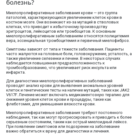
болезнь?
Миелопролиферативные заболевания крови — это группа
патологий, характеризующихся увеличением клеток крови в
костном мозге. Они возникают из-за мутаций в стволовых
клетках, что приводит к избыточному производству
эритроцитов, лейкоцитов или тромбоцитов. К основным
миелопролиферативным заболеваниям относятся полицитемия
вера, эссенциальная тромбоцитемия и первичный миелофиброз.
Симптомы зависят от типа и тяжести заболевания. Пациенты
часто жалуются на головные боли, головокружение, усталость, а
также увеличение селезенки и печени. В некоторых случаях
наблюдается повышенная предрасположенность к
тромбообразованию, что увеличивает риск инсульта или
инфаркта.
Для диагностики миелопролиферативных заболеваний
проводят анализ крови для выявления аномальных уровней
клеток и генетические тесты на наличие мутаций, таких как JAK2
V617F. Лечение может включать медикаментозную терапию для
снижения уровня клеток крови и процедуры, такие как
флеботомия, для уменьшения вязкости крови.
Миелопролиферативные заболевания требуют постоянного
наблюдения, так как могут прогрессировать и приводить к более
серьезным состояниям, таким как острый миелоидный лейкоз.
При появлении симптомов или подозрении на заболевание
важно обратиться к врачу для диагностики и лечения.