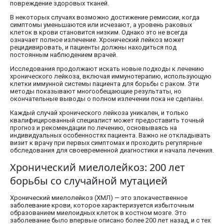
повреждение здоровых тканей.
В некоторых случаях возможно достижение ремиссии, когда
симптомы уменьшаются или исчезают, а уровень раковых
клеток в крови становится низким. Однако это не всегда
означает полное излечение. Хронический лейкоз может
рецидивировать, и пациенты должны находиться под
постоянным наблюдением врачей.
Исследования продолжают искать новые подходы к лечению
хронического лейкоза, включая иммунотерапию, использующую
клетки иммунной системы пациента для борьбы с раком. Эти
методы показывают многообещающие результаты, но
окончательные выводы о полном излечении пока не сделаны.
Каждый случай хронического лейкоза уникален, и только
квалифицированный специалист может предоставить точный
прогноз и рекомендации по лечению, основываясь на
индивидуальных особенностях пациента. Важно не откладывать
визит к врачу при первых симптомах и проходить регулярные
обследования для своевременной диагностики и начала лечения.
Хронический миелолейкоз: 200 лет
борьбы со случайной мутацией
Хронический миелолейкоз (ХМЛ) — это злокачественное
заболевание крови, которое характеризуется избыточным
образованием миелоидных клеток в костном мозге. Это
заболевание было впервые описано более 200 лет назад, и с тех