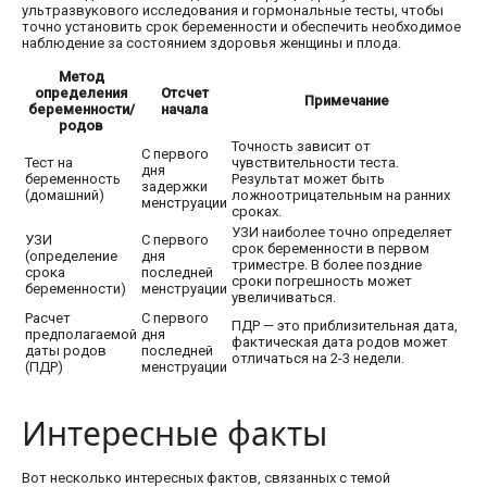
ультразвукового исследования и гормональные тесты, чтобы
точно установить срок беременности и обеспечить необходимое
наблюдение за состоянием здоровья женщины и плода.
Метод
определения
Отсчет
Примечание
беременности/
начала
родов
Точность зависит от
С первого
Тест на
чувствительности теста.
дня
беременность
Результат может быть
задержки
(домашний)
ложноотрицательным на ранних
менструации
сроках.
УЗИ наиболее точно определяет
УЗИ
С первого
срок беременности в первом
(определение
дня
триместре. В более поздние
срока
последней
сроки погрешность может
беременности)
менструации
увеличиваться.
Расчет
С первого
ПДР — это приблизительная дата,
предполагаемой
дня
фактическая дата родов может
даты родов
последней
отличаться на 2-3 недели.
(ПДР)
менструации
Интересные факты
Вот несколько интересных фактов, связанных с темой