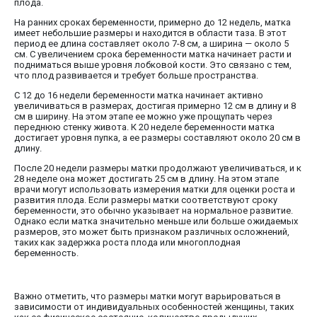
плода.
На ранних сроках беременности, примерно до 12 недель, матка
имеет небольшие размеры и находится в области таза. В этот
период ее длина составляет около 7-8 см, а ширина — около 5
см. С увеличением срока беременности матка начинает расти и
подниматься выше уровня лобковой кости. Это связано с тем,
что плод развивается и требует больше пространства.
С 12 до 16 недели беременности матка начинает активно
увеличиваться в размерах, достигая примерно 12 см в длину и 8
см в ширину. На этом этапе ее можно уже прощупать через
переднюю стенку живота. К 20 неделе беременности матка
достигает уровня пупка, а ее размеры составляют около 20 см в
длину.
После 20 недели размеры матки продолжают увеличиваться, и к
28 неделе она может достигать 25 см в длину. На этом этапе
врачи могут использовать измерения матки для оценки роста и
развития плода. Если размеры матки соответствуют сроку
беременности, это обычно указывает на нормальное развитие.
Однако если матка значительно меньше или больше ожидаемых
размеров, это может быть признаком различных осложнений,
таких как задержка роста плода или многоплодная
беременность.
Важно отметить, что размеры матки могут варьироваться в
зависимости от индивидуальных особенностей женщины, таких