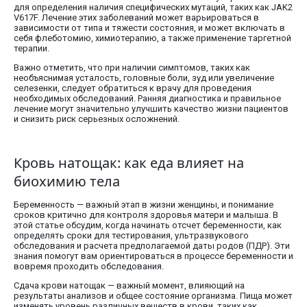
для определения наличия специфических мутаций, таких как JAK2
V617F. Лечение этих заболеваний может варьироваться в
зависимости от типа и тяжести состояния, и может включать в
себя флеботомию, химиотерапию, а также применение таргетной
терапии.
Важно отметить, что при наличии симптомов, таких как
необъяснимая усталость, головные боли, зуд или увеличение
селезенки, следует обратиться к врачу для проведения
необходимых обследований. Ранняя диагностика и правильное
лечение могут значительно улучшить качество жизни пациентов
и снизить риск серьезных осложнений.
Кровь натощак: как еда влияет на
биохимию тела
Беременность — важный этап в жизни женщины, и понимание
сроков критично для контроля здоровья матери и малыша. В
этой статье обсудим, когда начинать отсчет беременности, как
определять сроки для тестирования, ультразвукового
обследования и расчета предполагаемой даты родов (ПДР). Эти
знания помогут вам ориентироваться в процессе беременности и
вовремя проходить обследования.
Сдача крови натощак — важный момент, влияющий на
результаты анализов и общее состояние организма. Пища может
изменять уровень различных веществ в крови, таких как