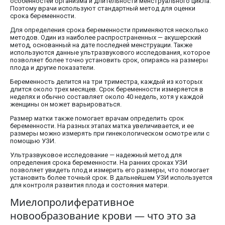
особенностей организма и длительности менструального цикла.
Поэтому врачи используют стандартный метод для оценки
срока беременности.
Для определения срока беременности применяются несколько
методов. Один из наиболее распространенных — акушерский
метод, основанный на дате последней менструации. Также
используются данные ультразвукового исследования, которое
позволяет более точно установить срок, опираясь на размеры
плода и другие показатели.
Беременность делится на три триместра, каждый из которых
длится около трех месяцев. Срок беременности измеряется в
неделях и обычно составляет около 40 недель, хотя у каждой
женщины он может варьироваться.
Размер матки также помогает врачам определить срок
беременности. На разных этапах матка увеличивается, и ее
размеры можно измерять при гинекологическом осмотре или с
помощью УЗИ.
Ультразвуковое исследование — надежный метод для
определения срока беременности. На ранних сроках УЗИ
позволяет увидеть плод и измерить его размеры, что помогает
установить более точный срок. В дальнейшем УЗИ используется
для контроля развития плода и состояния матери.
Миелопролиферативное
новообразование крови — что это за