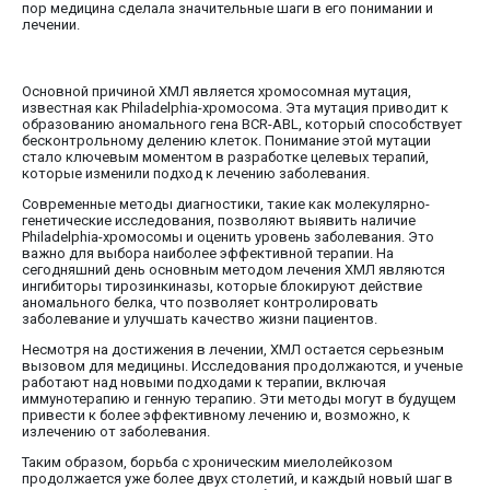
пор медицина сделала значительные шаги в его понимании и
лечении.
Основной причиной ХМЛ является хромосомная мутация,
известная как Philadelphia-хромосома. Эта мутация приводит к
образованию аномального гена BCR-ABL, который способствует
бесконтрольному делению клеток. Понимание этой мутации
стало ключевым моментом в разработке целевых терапий,
которые изменили подход к лечению заболевания.
Современные методы диагностики, такие как молекулярно-
генетические исследования, позволяют выявить наличие
Philadelphia-хромосомы и оценить уровень заболевания. Это
важно для выбора наиболее эффективной терапии. На
сегодняшний день основным методом лечения ХМЛ являются
ингибиторы тирозинкиназы, которые блокируют действие
аномального белка, что позволяет контролировать
заболевание и улучшать качество жизни пациентов.
Несмотря на достижения в лечении, ХМЛ остается серьезным
вызовом для медицины. Исследования продолжаются, и ученые
работают над новыми подходами к терапии, включая
иммунотерапию и генную терапию. Эти методы могут в будущем
привести к более эффективному лечению и, возможно, к
излечению от заболевания.
Таким образом, борьба с хроническим миелолейкозом
продолжается уже более двух столетий, и каждый новый шаг в