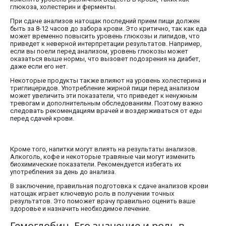
глюкоза, холестерин и ферменты.
При сдаче анализов натощак последний прием пищи должен
быть за 8-12 часов до забора крови. Это критично, так как еда
может временно повысить уровень глюкозы и липидов, что
приведет к неверной интерпретации результатов. Например,
если вы поели перед анализом, уровень глюкозы может
оказаться выше нормы, что вызовет подозрения на диабет,
даже если его нет.
Некоторые продукты также влияют на уровень холестерина и
триглицеридов. Употребление жирной пищи перед анализом
может увеличить эти показатели, что приведет к ненужным
тревогам и дополнительным обследованиям. Поэтому важно
следовать рекомендациям врачей и воздерживаться от еды
перед сдачей крови.
Кроме того, напитки могут влиять на результаты анализов.
Алкоголь, кофе и некоторые травяные чаи могут изменить
биохимические показатели. Рекомендуется избегать их
употребления за день до анализа.
В заключение, правильная подготовка к сдаче анализов крови
натощак играет ключевую роль в получении точных
результатов. Это поможет врачу правильно оценить ваше
здоровье и назначить необходимое лечение.
Гемоглобин. Его значение и роль в