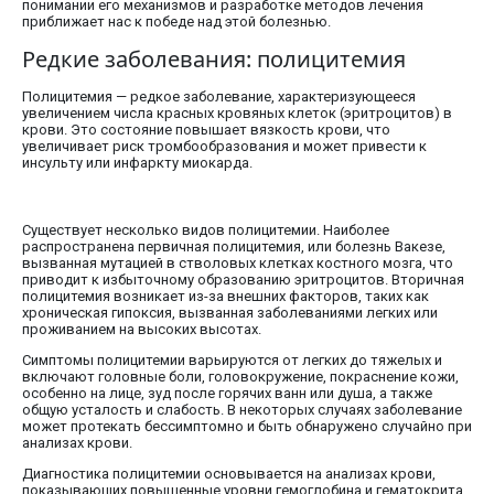
понимании его механизмов и разработке методов лечения
приближает нас к победе над этой болезнью.
Редкие заболевания: полицитемия
Полицитемия — редкое заболевание, характеризующееся
увеличением числа красных кровяных клеток (эритроцитов) в
крови. Это состояние повышает вязкость крови, что
увеличивает риск тромбообразования и может привести к
инсульту или инфаркту миокарда.
Существует несколько видов полицитемии. Наиболее
распространена первичная полицитемия, или болезнь Вакезе,
вызванная мутацией в стволовых клетках костного мозга, что
приводит к избыточному образованию эритроцитов. Вторичная
полицитемия возникает из-за внешних факторов, таких как
хроническая гипоксия, вызванная заболеваниями легких или
проживанием на высоких высотах.
Симптомы полицитемии варьируются от легких до тяжелых и
включают головные боли, головокружение, покраснение кожи,
особенно на лице, зуд после горячих ванн или душа, а также
общую усталость и слабость. В некоторых случаях заболевание
может протекать бессимптомно и быть обнаружено случайно при
анализах крови.
Диагностика полицитемии основывается на анализах крови,
показывающих повышенные уровни гемоглобина и гематокрита.