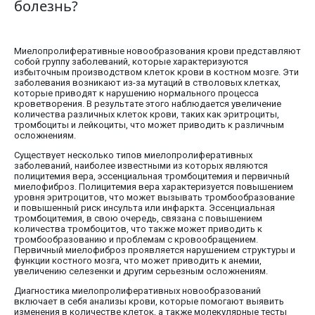
болезнь?
Миелопролиферативные новообразования крови представляют
собой группу заболеваний, которые характеризуются
избыточным производством клеток крови в костном мозге. Эти
заболевания возникают из-за мутаций в стволовых клетках,
которые приводят к нарушению нормального процесса
кроветворения. В результате этого наблюдается увеличение
количества различных клеток крови, таких как эритроциты,
тромбоциты и лейкоциты, что может приводить к различным
осложнениям.
Существует несколько типов миелопролиферативных
заболеваний, наиболее известными из которых являются
полицитемия вера, эссенциальная тромбоцитемия и первичный
миелофиброз. Полицитемия вера характеризуется повышением
уровня эритроцитов, что может вызывать тромбообразование
и повышенный риск инсульта или инфаркта. Эссенциальная
тромбоцитемия, в свою очередь, связана с повышением
количества тромбоцитов, что также может приводить к
тромбообразованию и проблемам с кровообращением.
Первичный миелофиброз проявляется нарушением структуры и
функции костного мозга, что может приводить к анемии,
увеличению селезенки и другим серьезным осложнениям.
Диагностика миелопролиферативных новообразований
включает в себя анализы крови, которые помогают выявить
изменения в количестве клеток, а также молекулярные тесты