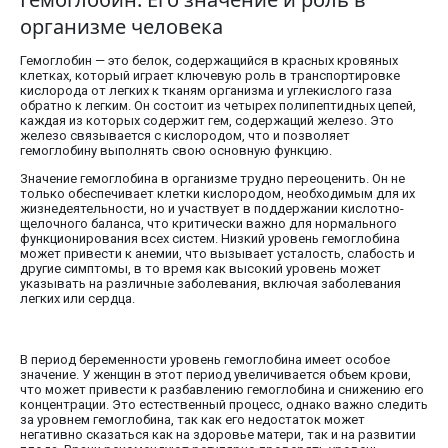
организме человека
Гемоглобин — это белок, содержащийся в красных кровяных
клетках, который играет ключевую роль в транспортировке
кислорода от легких к тканям организма и углекислого газа
обратно к легким. Он состоит из четырех полипептидных цепей,
каждая из которых содержит гем, содержащий железо. Это
железо связывается с кислородом, что и позволяет
гемоглобину выполнять свою основную функцию.
Значение гемоглобина в организме трудно переоценить. Он не
только обеспечивает клетки кислородом, необходимым для их
жизнедеятельности, но и участвует в поддержании кислотно-
щелочного баланса, что критически важно для нормального
функционирования всех систем. Низкий уровень гемоглобина
может привести к анемии, что вызывает усталость, слабость и
другие симптомы, в то время как высокий уровень может
указывать на различные заболевания, включая заболевания
легких или сердца.
В период беременности уровень гемоглобина имеет особое
значение. У женщин в этот период увеличивается объем крови,
что может привести к разбавлению гемоглобина и снижению его
концентрации. Это естественный процесс, однако важно следить
за уровнем гемоглобина, так как его недостаток может
негативно сказаться как на здоровье матери, так и на развитии