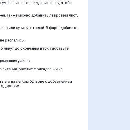
 уменьшите огонь и удалите пену, чтобы
рея. Также можно добавить лавровый лист,
ьно или купить готовый. В фарш добавьте
 не распались.
 5 минут до окончания варки добавьте
домашних ужинах.
го питания. Мясные фрикадельки из
ь его на легком бульоне с добавлением
я здоровье.