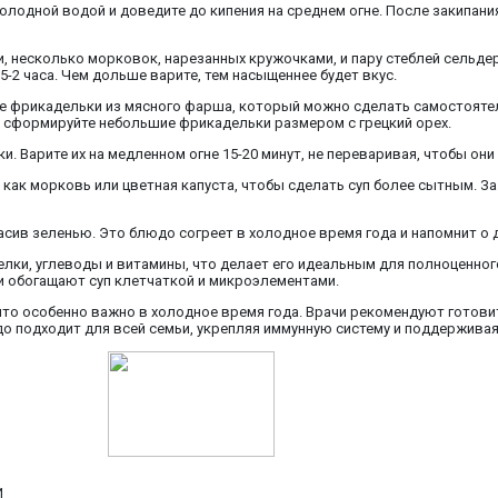
олодной водой и доведите до кипения на среднем огне. После закипания
и, несколько морковок, нарезанных кружочками, и пару стеблей сельде
5-2 часа. Чем дольше варите, тем насыщеннее будет вкус.
те фрикадельки из мясного фарша, который можно сделать самостоятел
 и сформируйте небольшие фрикадельки размером с грецкий орех.
и. Варите их на медленном огне 15-20 минут, не переваривая, чтобы они
как морковь или цветная капуста, чтобы сделать суп более сытным. За
асив зеленью. Это блюдо согреет в холодное время года и напомнит о 
белки, углеводы и витамины, что делает его идеальным для полноценно
 обогащают суп клетчаткой и микроэлементами.
то особенно важно в холодное время года. Врачи рекомендуют готовит
о подходит для всей семьи, укрепляя иммунную систему и поддержива
И