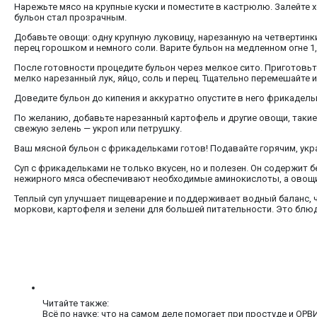
Нарежьте мясо на крупные куски и поместите в кастрюлю. Залейте х
бульон стал прозрачным.
Добавьте овощи: одну крупную луковицу, нарезанную на четвертинк
перец горошком и немного соли. Варите бульон на медленном огне 1,
После готовности процедите бульон через мелкое сито. Приготовь
мелко нарезанный лук, яйцо, соль и перец. Тщательно перемешайте
Доведите бульон до кипения и аккуратно опустите в него фрикадельк
По желанию, добавьте нарезанный картофель и другие овощи, такие 
свежую зелень — укроп или петрушку.
Ваш мясной бульон с фрикадельками готов! Подавайте горячим, укр
Суп с фрикадельками не только вкусен, но и полезен. Он содержит 
нежирного мяса обеспечивают необходимые аминокислоты, а овощи
Теплый суп улучшает пищеварение и поддерживает водный баланс, ч
моркови, картофеля и зелени для большей питательности. Это блюд
Читайте также:
Всё по науке: что на самом деле помогает при простуде и ОРВ