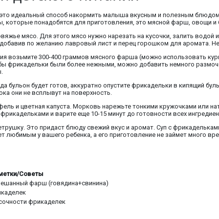
 это идеальный способ накормить малыша вкусным и полезным блюдом. Т
, которые понадобятся для приготовления, это мясной фарш, овощи и 
яжье мясо. Для этого мясо нужно нарезать на кусочки, залить водой и
в, добавив по желанию лавровый лист и перец горошком для аромата. Не
ия возьмите 300-400 граммов мясного фарша (можно использовать кури
тобы фрикадельки были более нежными, можно добавить немного размоч
.
а бульон будет готов, аккуратно опустите фрикадельки в кипящий бул
ока они не всплывут на поверхность.
ель и цветная капуста. Морковь нарежьте тонкими кружочками или натр
 фрикадельками и варите еще 10-15 минут до готовности всех ингредиен
етрушку. Это придаст блюду свежий вкус и аромат. Суп с фрикаделькам
ет любимым у вашего ребенка, а его приготовление не займет много вре
метки/Советы
ешанный фарш (говядина+свинина)
икаделек
 сочности фрикаделек