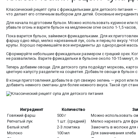
Классический рецепт супа с фрикадельками для детского питания —
что делает его отличным выбором для детей. Основные ингредиенты
Для начала подготовим бульон. Можно использовать куриное или гов
убавьте огонь и варите бульон на медленном огне около 1-1,5 часо
Пока варится бульон, займемся фрикадельками. Для их приготовлен
фаршу одно яйцо, мелко нарезанный лук, соль и перец по вкусу. Ч
крупы. Хорошо перемешайте все ингредиенты до однородной массы
Сформируйте небольшие фрикадельки размером с грецкий орех. Когд
не развалились. Варите фрикадельки в бульоне около 10-15 минут, п
Теперь добавим овощи. Для детского супа подойдут морковь, картоф
цветную капусту разделите на соцветия. Добавьте овощи в бульон с
В конце приготовления добавьте в суп свежую зелень — укроп или п
добавить немного сметаны для более нежного вкуса. Такой суп стан
Ингредиент
Количество
За
Говяжий фарш
500 г
Можно использовать см
Репчатый лук
1 шт. (средний)
Мелко нарезать для фр
Белый хлеб
2-3 ломтика
Замочить в молоке для
Молоко
100 мл
Для замачивания хлеба