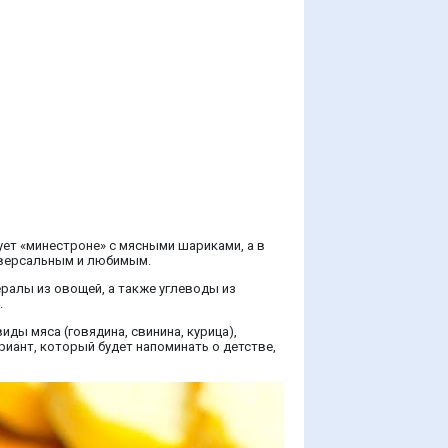
ует «минестроне» с мясными шариками, а в
иверсальным и любимым.
нералы из овощей, а также углеводы из
.
ды мяса (говядина, свинина, курица),
иант, который будет напоминать о детстве,