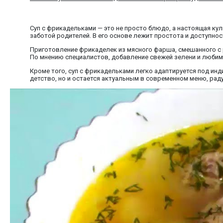
Суп с фрикадельками — это не просто блюдо, а настоящая кул
заботой родителей. В его основе лежит простота и доступнос
Приготовление фрикаделек из мясного фарша, смешанного с 
По мнению специалистов, добавление свежей зелени и любим
Кроме того, суп с фрикадельками легко адаптируется под инд
детство, но и остается актуальным в современном меню, радуя