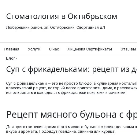
Стоматология в Октябрьском
Люберецкий район, рп. Октябрьский, Спортивная д.1
Главная
Услуги
О нас
Лицензия Сертификаты
Отзывы
Блог
›
Суп с фрикадельками: рецепт из д
Суп с фрикадельками — это не просто блюдо, а кулинарная носталь
классический рецепт, который легко приготовить дома, и расскажем
использовать и как сделать фрикадельки нежными и сочными.
Рецепт мясного бульона с 
Для приготовления ароматного мясного бульона с фрикадельками по
вкуса и аромата. Подойдут говядина, свинина или курица.