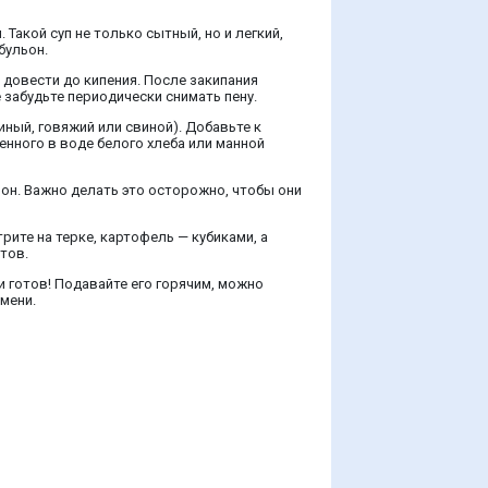
акой суп не только сытный, но и легкий,
бульон.
 довести до кипения. После закипания
 забудьте периодически снимать пену.
ный, говяжий или свиной). Добавьте к
енного в воде белого хлеба или манной
ьон. Важно делать это осторожно, чтобы они
ите на терке, картофель — кубиками, а
тов.
и готов! Подавайте его горячим, можно
мени.