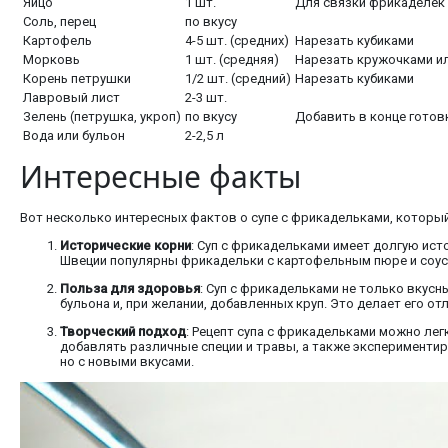
Яйцо
1 шт.
Для связки фрикаделек
Соль, перец
по вкусу
Картофель
4-5 шт. (средних)
Нарезать кубиками
Морковь
1 шт. (средняя)
Нарезать кружочками и
Корень петрушки
1/2 шт. (средний)
Нарезать кубиками
Лавровый лист
2-3 шт.
Зелень (петрушка, укроп)
по вкусу
Добавить в конце готов
Вода или бульон
2-2,5 л
Интересные факты
Вот несколько интересных фактов о супе с фрикадельками, который 
Исторические корни
: Суп с фрикадельками имеет долгую ист
Швеции популярны фрикадельки с картофельным пюре и соусо
Польза для здоровья
: Суп с фрикадельками не только вкусны
бульона и, при желании, добавленных круп. Это делает его о
Творческий подход
: Рецепт супа с фрикадельками можно лег
добавлять различные специи и травы, а также экспериментир
но с новыми вкусами.