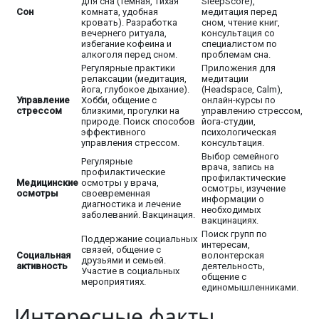
для сна (темная, тихая
SleepScore),
Сон
комната, удобная
медитация перед
кровать). Разработка
сном, чтение книг,
вечернего ритуала,
консультация со
избегание кофеина и
специалистом по
алкоголя перед сном.
проблемам сна.
Регулярные практики
Приложения для
релаксации (медитация,
медитации
йога, глубокое дыхание).
(Headspace, Calm),
Управление
Хобби, общение с
онлайн-курсы по
стрессом
близкими, прогулки на
управлению стрессом,
природе. Поиск способов
йога-студии,
эффективного
психологическая
управления стрессом.
консультация.
Выбор семейного
Регулярные
врача, запись на
профилактические
профилактические
Медицинские
осмотры у врача,
осмотры, изучение
осмотры
своевременная
информации о
диагностика и лечение
необходимых
заболеваний. Вакцинация.
вакцинациях.
Поиск групп по
Поддержание социальных
интересам,
связей, общение с
Социальная
волонтерская
друзьями и семьей.
активность
деятельность,
Участие в социальных
общение с
мероприятиях.
единомышленниками.
Интересные факты