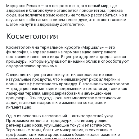
Марциаль Релакс — это не просто спа, это целый мир, где
здоровье и благополучие становятся приоритетом. Приехав
сюда, вы получите возможность не только расслабиться, но и
научиться заботиться о своем теле и духе, что станет важным
шагом на пути к здоровому долголетию.
Косметология
Косметология на термальном курорте «Марциаль» — это
философия, направленная на гармонизацию внутреннего
состояния и внешнего вида. В центре здоровья предлагаются
процедуры, которые улучшают внешний облик и способствуют
оздоровлению организма.
Специалисты центра используют высококачественные
натуральные продукты, что минимизирует риск аллергий и
повышает эффективность процедур. В арсенале косметологов
— традиционные методы и современные технологии, такие как
лазерная терапия, микродермабразия и инъекционные
процедуры. Эти подходы решают множество эстетических
задач, включая возрастные изменения кожи, акне и
пигментацию.
Одно из основных направлений — антивозрастной уход.
Программы включают процедуры, активизирующие
регенерацию кожи, улучшающие тонус и эластичность.
Термальные воды, богатые минералами, в сочетании с
профессиональными средствами обеспечивают заметные