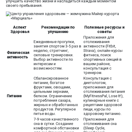
улучшить качество жизни и насладиться каждым моментом
своего пребывания.
Аспект
Рекомендации по
Полезные ресурсы и
Здоровья
улучшению
советы
Приложения для
Ежедневные прогулки,
отслеживания
занятия спортом 3-5 раз в
активности (Fitbit,
неделю, стретчинг,
Strava), онлайн-курсы
Физическая
силовые тренировки.
фитнеса, поиск
активность
Выбор активности по
спортивных секций в
интересам и
вашем районе,
возможностям.
консультация с
тренером.
Сбалансированное
Консультация с
питание, богатое
диетологом,
фруктами, овощами,
приложения для
цельными зернами,
отслеживания питания
Питание
белком. Ограничение
(MyFitnessPal, Lose It!),
потребления сахара,
кулинарные книги с
жирных и обработанных
рецептами здоровой
продуктов. Регулярное
пищи, курсы по
питье воды.
здоровому питанию.
7-9 часов качественного
Приложения для
сна в сутки. Создание
отслеживания сна
комфортной обстановки
(Sleep Cycle,