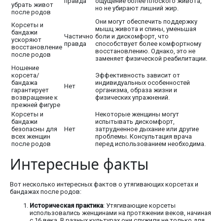
правда
ощущение более плоского живота,
убрать живот
но не убирают лишний жир.
после родов
Они могут обеспечить поддержку
Корсеты и
мышц живота и спины, уменьшая
бандажи
Частично
боли и дискомфорт, что
ускоряют
правда
способствует более комфортному
восстановление
восстановлению. Однако, это не
после родов
заменяет физической реабилитации.
Ношение
корсета/
Эффективность зависит от
бандажа
индивидуальных особенностей
Нет
гарантирует
организма, образа жизни и
возвращение к
физических упражнений.
прежней фигуре
Корсеты и
Некоторые женщины могут
бандажи
испытывать дискомфорт,
безопасны для
Нет
затрудненное дыхание или другие
всех женщин
проблемы. Консультация врача
после родов
перед использованием необходима.
Интересные факты
Вот несколько интересных фактов о утягивающих корсетах и
бандажах после родов:
Историческая практика
: Утягивающие корсеты
использовались женщинами на протяжении веков, начиная
с 16 века. В разных культурах они служили не только для