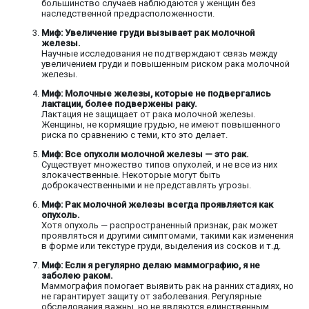
большинство случаев наблюдаются у женщин без
наследственной предрасположенности.
Миф: Увеличение груди вызывает рак молочной
железы.
Научные исследования не подтверждают связь между
увеличением груди и повышенным риском рака молочной
железы.
Миф: Молочные железы, которые не подвергались
лактации, более подвержены раку.
Лактация не защищает от рака молочной железы.
Женщины, не кормящие грудью, не имеют повышенного
риска по сравнению с теми, кто это делает.
Миф: Все опухоли молочной железы — это рак.
Существует множество типов опухолей, и не все из них
злокачественные. Некоторые могут быть
доброкачественными и не представлять угрозы.
Миф: Рак молочной железы всегда проявляется как
опухоль.
Хотя опухоль — распространенный признак, рак может
проявляться и другими симптомами, такими как изменения
в форме или текстуре груди, выделения из сосков и т.д.
Миф: Если я регулярно делаю маммографию, я не
заболею раком.
Маммография помогает выявить рак на ранних стадиях, но
не гарантирует защиту от заболевания. Регулярные
обследования важны, но не являются единственным