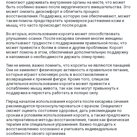
помогают удерживать внутренние органы на месте, что может
быть особенно важно после хирургического вмешательства. Это
может снизить дискомфорт и облегчить процесс
восстановления. Поддержка, которую они обеспечивают, может
также помочь предотвратить чрезмерное растяжение кожи и
мышц, что часто происходит после родов.
Во-вторых, использование корсета может способствовать
улучшению осанки. После кесарева сечения многие женщины
испытывают трудности с поддержанием правильной позы, что
может привести к болям в спине и другим проблемам. Корсет
может помочь в этом, обеспечивая дополнительную поддержку
и напоминая о необходимости держать спину прямо.
Тем не менее, важно помнить, что корсеты не являются панацеей.
Они не заменяют физическую активность и правильное питание,
которые играют ключевую роль в восстановлении и
возвращении к прежней фигуре. Кроме того, слишком
длительное использование корсета может привести к
ослаблению мышц живота, так как они могут привыкнуть к
поддержке и перестать работать в полную силу.
Перед началом использования корсета после кесарева сечения
рекомендуется проконсультироваться с врачом. Специалист
сможет оценить состояние здоровья, дать рекомендации по
срокам и условиям использования корсета, а также предложить
альтернативные методы восстановления, такие как физическая
терапия или специальные упражнения. Важно подходить к
восстановлению осознанно и учитывать индивидуальные
особенности своего организма.