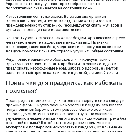
Упражнения также улучшают кровообращение, что
положительно сказывается на состоянии кожи.
Качественный сон тоже важен. Во время сна организм
восстанавливается, и нехватка отдыха может привести к
преждевременному старению. Рекомендуется спать 7-8 часов в
сутки для полноценного восстановления.
Контроль уровня стресса также необходим. Хронический стресс
негативно влияет на здоровье и внешний вид. Практики
релаксации, такие как йога, медитация или прогулки на свежем
воздухе, помогают снизить стресс и улучшить общее состояние.
Регулярные медицинские обследования и консультации с
врачами позволяют выявить проблемы на ранних стадиях и
предпринять необходимые меры. Забота о здоровье изнутри —
залог внешней привлекательности и долгой, активной жизни.
Привычки для праздника: как избежать
похмелья?
После родов многие женщины стремятся вернуть свою фигуру в
прежние формы, и утягивающие корсеты и бандажи становятся
популярным выбором в этом процессе. Однако возникает
вопрос: действительно ли они способствуют похудению и
улучшению внешнего вида, или это всего лишь модный тренд без
реальной пользы? В этой статье мы рассмотрим мнение
экспертов о послеродовых корсетах и бандажах, их влияние на
тело и здоровье, а также дадим рекомендации для тех, кто хочет