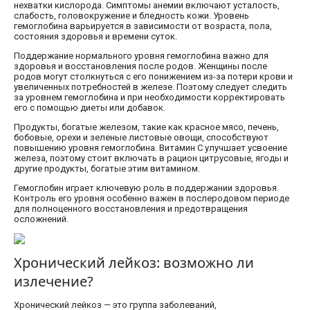
нехватки кислорода. Симптомы анемии включают усталость,
слабость, головокружение и бледность кожи. Уровень
гемоглобина варьируется в зависимости от возраста, пола,
состояния здоровья и времени суток.
Поддержание нормального уровня гемоглобина важно для
здоровья и восстановления после родов. Женщины после
родов могут столкнуться с его понижением из-за потери крови и
увеличенных потребностей в железе. Поэтому следует следить
за уровнем гемоглобина и при необходимости корректировать
его с помощью диеты или добавок.
Продукты, богатые железом, такие как красное мясо, печень,
бобовые, орехи и зеленые листовые овощи, способствуют
повышению уровня гемоглобина. Витамин C улучшает усвоение
железа, поэтому стоит включать в рацион цитрусовые, ягоды и
другие продукты, богатые этим витамином.
Гемоглобин играет ключевую роль в поддержании здоровья.
Контроль его уровня особенно важен в послеродовом периоде
для полноценного восстановления и предотвращения
осложнений.
Хронический лейкоз: возможно ли
излечение?
Хронический лейкоз — это группа заболеваний,