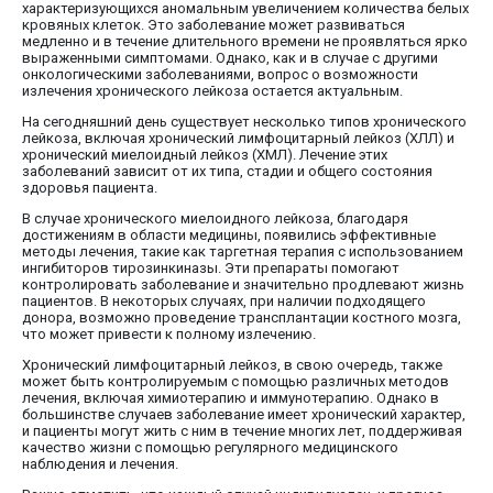
характеризующихся аномальным увеличением количества белых
кровяных клеток. Это заболевание может развиваться
медленно и в течение длительного времени не проявляться ярко
выраженными симптомами. Однако, как и в случае с другими
онкологическими заболеваниями, вопрос о возможности
излечения хронического лейкоза остается актуальным.
На сегодняшний день существует несколько типов хронического
лейкоза, включая хронический лимфоцитарный лейкоз (ХЛЛ) и
хронический миелоидный лейкоз (ХМЛ). Лечение этих
заболеваний зависит от их типа, стадии и общего состояния
здоровья пациента.
В случае хронического миелоидного лейкоза, благодаря
достижениям в области медицины, появились эффективные
методы лечения, такие как таргетная терапия с использованием
ингибиторов тирозинкиназы. Эти препараты помогают
контролировать заболевание и значительно продлевают жизнь
пациентов. В некоторых случаях, при наличии подходящего
донора, возможно проведение трансплантации костного мозга,
что может привести к полному излечению.
Хронический лимфоцитарный лейкоз, в свою очередь, также
может быть контролируемым с помощью различных методов
лечения, включая химиотерапию и иммунотерапию. Однако в
большинстве случаев заболевание имеет хронический характер,
и пациенты могут жить с ним в течение многих лет, поддерживая
качество жизни с помощью регулярного медицинского
наблюдения и лечения.