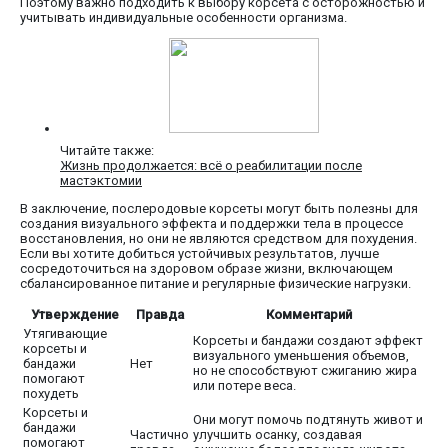
Поэтому важно подходить к выбору корсета с осторожностью и
учитывать индивидуальные особенности организма.
Читайте также:
Жизнь продолжается: всё о реабилитации после
мастэктомии
В заключение, послеродовые корсеты могут быть полезны для
создания визуального эффекта и поддержки тела в процессе
восстановления, но они не являются средством для похудения.
Если вы хотите добиться устойчивых результатов, лучше
сосредоточиться на здоровом образе жизни, включающем
сбалансированное питание и регулярные физические нагрузки.
Утверждение
Правда
Комментарий
Утягивающие
Корсеты и бандажи создают эффект
корсеты и
визуального уменьшения объемов,
бандажи
Нет
но не способствуют сжиганию жира
помогают
или потере веса.
похудеть
Корсеты и
Они могут помочь подтянуть живот и
бандажи
Частично
улучшить осанку, создавая
помогают