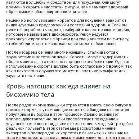
являются волшебным средством для похудения. Они могут
временно скрыть недостатки фигуры, но не заменят здоровый
образ жизни и сбалансированное питание.
Решение о использовании корсетов для похудения зависит от
индивидуальных предпочтений и состояния здоровья. Если вы
решите попробовать корсет, выбирайте качественные изделия,
которые не вызывают дискомфорта. Рекомендуется
проконсультироваться с врачом или специалистом по фитнесу,
чтобы убедиться, что использование корсета безопасно.
После кесарева сечения многие женщины сталкиваются с
трудностями в восстановлении. Корсеты могут поддерживать
область живота, что полезно в процессе реабилитации. Однако
использование корсета должно быть согласовано с врачом, так
как в некоторых случаях это может вызвать дискомфорт или
ухудшить состояние.
Кровь натощак: как еда влияет на
биохимию тела
После родов многие женщины стремятся вернуть свою фигуру в
прежние формы, и утягивающие корсеты и бандажи становятся
популярным выбором в этом процессе. Однако возникает
вопрос: действительно ли они способствуют похудению и
улучшению внешнего вида, или это всего лишь модный тренд без
реальной пользы? В этой статье мы рассмотрим мнение
экспертов о послеродовых корсетах и бандажах, их влияние на
тело и здоровье, а также дадим рекомендации для тех, кто хочет