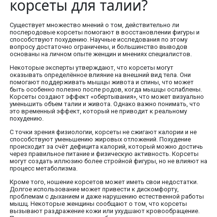
корсеты для талии?
Существует множество мнений о том, действительно ли
послеродовые корсеты помогают в восстановлении фигуры и
способствуют похудению. Научные исследования по этому
вопросу достаточно ограничены, и большинство выводов
основаны на личном опыте женщин и мнениях специалистов.
Некоторые эксперты утверждают, что корсеты могут
оказывать определённое влияние на внешний вид тела. Они
помогают поддерживать мышцы живота и спины, что может
быть особенно полезно после родов, когда мышцы ослаблены.
Корсеты создают эффект «обертывания», что может визуально
уменьшить объем талии и живота. Однако важно понимать, что
это временный эффект, который не приводит к реальному
похудению.
С точки зрения физиологии, корсеты не сжигают калории и не
способствуют уменьшению жировых отложений. Похудение
происходит за счёт дефицита калорий, который можно достичь
через правильное питание и физическую активность. Корсеты
могут создать иллюзию более стройной фигуры, но не влияют на
процесс метаболизма.
Кроме того, ношение корсетов может иметь свои недостатки.
Долгое использование может привести к дискомфорту,
проблемам с дыханием и даже нарушению естественной работы
мышц. Некоторые женщины сообщают о том, что корсеты
вызывают раздражение кожи или ухудшают кровообращение.