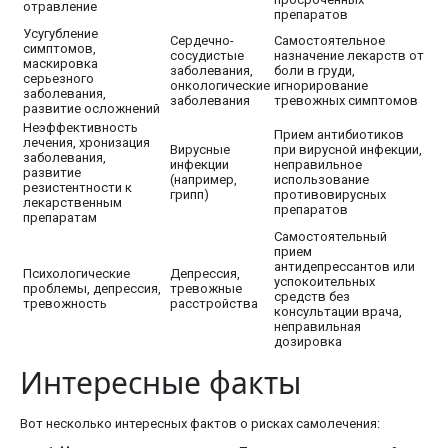
отравление
препаратов
Усугубление
Сердечно-
Самостоятельное
симптомов,
сосудистые
назначение лекарств от
маскировка
заболевания,
боли в груди,
серьезного
онкологические
игнорирование
заболевания,
заболевания
тревожных симптомов
развитие осложнений
Неэффективность
Прием антибиотиков
лечения, хронизация
Вирусные
при вирусной инфекции,
заболевания,
инфекции
неправильное
развитие
(например,
использование
резистентности к
грипп)
противовирусных
лекарственным
препаратов
препаратам
Самостоятельный
прием
антидепрессантов или
Психологические
Депрессия,
успокоительных
проблемы, депрессия,
тревожные
средств без
тревожность
расстройства
консультации врача,
неправильная
дозировка
Интересные факты
Вот несколько интересных фактов о рисках самолечения: