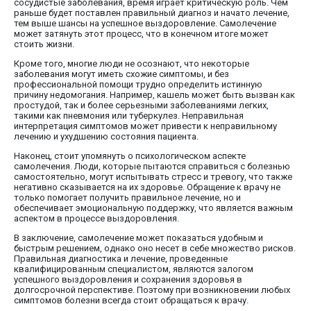
сосудистые заболевания, время играет критическую роль. Чем
раньше будет поставлен правильный диагноз и начато лечение,
тем выше шансы на успешное выздоровление. Самолечение
может затянуть этот процесс, что в конечном итоге может
стоить жизни.
Кроме того, многие люди не осознают, что некоторые
заболевания могут иметь схожие симптомы, и без
профессиональной помощи трудно определить истинную
причину недомогания. Например, кашель может быть вызван как
простудой, так и более серьезными заболеваниями легких,
такими как пневмония или туберкулез. Неправильная
интерпретация симптомов может привести к неправильному
лечению и ухудшению состояния пациента.
Наконец, стоит упомянуть о психологическом аспекте
самолечения. Люди, которые пытаются справиться с болезнью
самостоятельно, могут испытывать стресс и тревогу, что также
негативно сказывается на их здоровье. Обращение к врачу не
только помогает получить правильное лечение, но и
обеспечивает эмоциональную поддержку, что является важным
аспектом в процессе выздоровления.
В заключение, самолечение может показаться удобным и
быстрым решением, однако оно несет в себе множество рисков.
Правильная диагностика и лечение, проведенные
квалифицированным специалистом, являются залогом
успешного выздоровления и сохранения здоровья в
долгосрочной перспективе. Поэтому при возникновении любых
симптомов болезни всегда стоит обращаться к врачу.