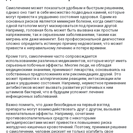
Самолечение может показаться удобным и быстрым решением,
однако оно таит в себе множество подводных камней, которые
могут привести к ухудшению состояния здоровья. Одним из
основных рисков является мимикрия болезни, когда симптомы
одной патологии могут маскироваться под признаки другой.
Например, головная боль может быть вызвана как простым
напряжением, так и серьезными заболеваниями, такими как
мигрень или даже менингит. Без профессиональной диагностики
сложно определить истинную причину недомогания, что может
привести к неправильному лечению и потере времени.
Кроме того, самолечение часто сопровождается
использованием различных медикаментов, которые могут иметь
серьезные побочные эффекты. Многие люди, не обладая
медицинскими знаниями, принимают лекарства, основываясь на
собственных предположениях или рекомендациях друзей. Это
может привести к аллергическим реакциям, интоксикации или
даже к ухудшению состояния. Например, неуместное применение
антибиотиков может вызвать развитие устойчивых к ним
штаммов бактерий, что в будущем усложнит лечение
инфекционных заболеваний.
Важно помнить, что даже безобидные на первый взгляд
препараты могут взаимодействовать друг с другом, вызывая
нежелательные эффекты. Например, сочетание
противовоспалительных средств с некоторыми
антидепрессантами может привести к повышению риска
желудочно-кишечных кровотечений. Поэтому, принимая решение
о самолечении, человек рискует не только усугубить свое