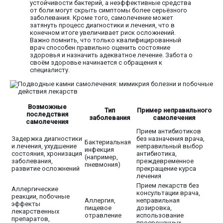
устойчивости бактерий, а неэффективные средства
от боли могут скрыть симптомы более серьёзного
заболевания. Кроме того, самолечение может
затянуть процесс диагностики и лечения, что в
конечном итоге увеличивает риск осложнений.
Важно помнить, что только квалифицированный
врач способен правильно оценить состояние
здоровья и назначить адекватное лечение. Забота о
своём здоровье начинается с обращения к
специалисту.
Возможные
Тип
Пример неправильного
последствия
заболевания
самолечения
самолечения
Прием антибиотиков
Задержка диагностики
без назначения врача,
Бактериальная
и лечения, ухудшение
неправильный выбор
инфекция
состояния, хронизация
антибиотика,
(например,
заболевания,
преждевременное
пневмония)
развитие осложнений
прекращение курса
лечения
Прием лекарств без
Аллергические
консультации врача,
реакции, побочные
Аллергия,
неправильная
эффекты
пищевое
дозировка,
лекарственных
отравление
использование
препаратов,
просроченных