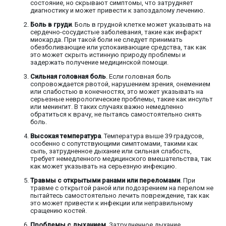
состояние, но скрывают симптомы, что затрудняет
диагностику и может привести к запоздалому лечению.
Боль в груди
. Боль в грудной клетке может указывать на
сердечно-сосудистые заболевания, такие как инфаркт
миокарда. При такой боли не следует принимать
обезболивающие или успокаивающие средства, так как
это может скрыть истинную природу проблемы и
задержать получение медицинской помощи.
Сильная головная боль
. Если головная боль
сопровождается рвотой, нарушением зрения, онемением
или слабостью в конечностях, это может указывать на
серьезные неврологические проблемы, такие как инсульт
или менингит. В таких случаях важно немедленно
обратиться к врачу, не пытаясь самостоятельно снять
боль.
Высокая температура
. Температура выше 39 градусов,
особенно с сопутствующими симптомами, такими как
сыпь, затрудненное дыхание или сильная слабость,
требует немедленного медицинского вмешательства, так
как может указывать на серьезную инфекцию.
Травмы с открытыми ранами или переломами
. При
травме с открытой раной или подозрением на перелом не
пытайтесь самостоятельно лечить повреждение, так как
это может привести к инфекции или неправильному
сращению костей.
Проблемы с дыханием
. Затрудненное дыхание,